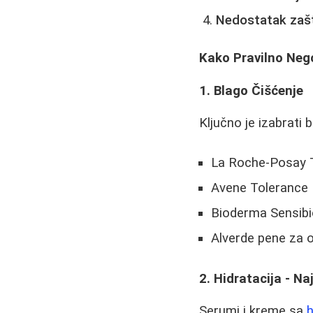
Nedostatak zašt
Kako Pravilno Neg
1. Blago Čišćenje
Ključno je izabrati 
La Roche-Posay T
Avene Tolerance 
Bioderma Sensibi
Alverde pene za o
2. Hidratacija - Na
Serumi i kreme sa
h