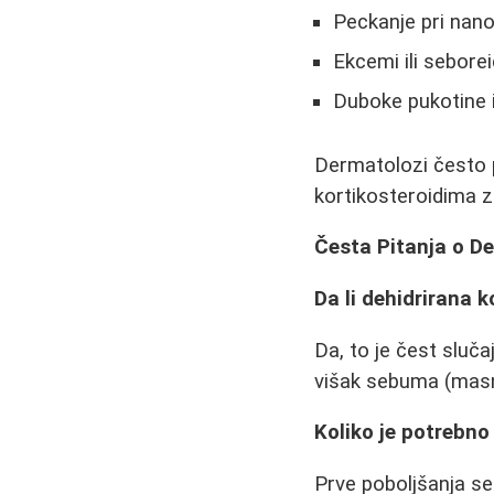
Peckanje pri nano
Ekcemi ili seborei
Duboke pukotine il
Dermatolozi često p
kortikosteroidima z
Česta Pitanja o De
Da li dehidrirana 
Da, to je čest sluč
višak sebuma (masno
Koliko je potrebn
Prve poboljšanja se