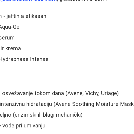
- jeftin a efikasan
Aqua-Gel
 serum
ir krema
Hydraphase Intense
 osvežavanje tokom dana (Avene, Vichy, Uriage)
ntenzivnu hidrataciju (Avene Soothing Moisture Mask
ljno (enzimski ili blagi mehanički)
 vode pri umivanju