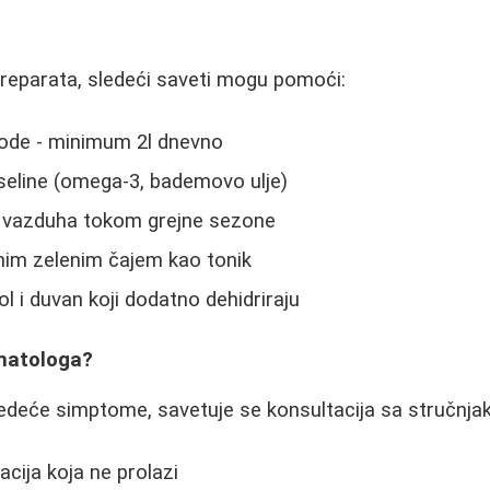
reparata, sledeći saveti mogu pomoći:
ode - minimum 2l dnevno
seline (omega-3, bademovo ulje)
ač vazduha tokom grejne sezone
dnim zelenim čajem kao tonik
l i duvan koji dodatno dehidriraju
matologa?
ledeće simptome, savetuje se konsultacija sa stručnja
tacija koja ne prolazi