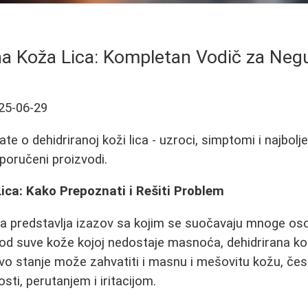
na Koža Lica: Kompletan Vodič za Negu
25-06-29
te o dehidriranoj koži lica - uzroci, simptomi i najbolj
eporučeni proizvodi.
ica: Kako Prepoznati i Rešiti Problem
ca predstavlja izazov sa kojim se suočavaju mnoge os
u od suve kože kojoj nedostaje masnoća, dehidrirana ko
vo stanje može zahvatiti i masnu i mešovitu kožu, če
ti, perutanjem i iritacijom.