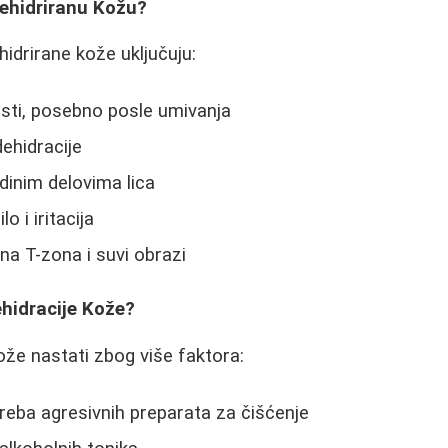
ehidriranu Kožu?
hidrirane kože uključuju:
sti, posebno posle umivanja
 dehidracije
dinim delovima lica
 i iritacija
a T-zona i suvi obrazi
hidracije Kože?
že nastati zbog više faktora:
eba agresivnih preparata za čišćenje