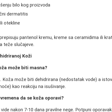
šenju bilo kog proizvoda
čni dermatitis
i otekline
repisuju pantenol kremu, kreme sa ceramidima ili krat
a teže slučajeve.
hidriranoj Koži
koža može biti masna?
aj. Koža može biti dehidrirana (nedostatak vode) a ist
će) kao reakciju na isušivanje.
o vremena da se koža oporavi?
 vide nakon 7-10 dana pravilne nege. Potpuni oporavak