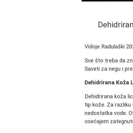
Dehidrira
Vidoje Radulaški
20
Sve što treba da zna
Saveti za negu i pr
Dehidrirana Koža L
Dehidrirana koža li
tip kože. Za razlik
nedostatka vode. O
osećajem zategnutos