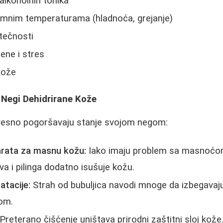
alkoholnih tonika
emnim temperaturama (hladnoća, grejanje)
tečnosti
ne i stres
kože
 Negi Dehidrirane Kože
esno pogoršavaju stanje svojom negom:
arata za masnu kožu:
Iako imaju problem sa masnoćom
va i pilinga dodatno isušuje kožu.
atacije:
Strah od bubuljica navodi mnoge da izbegavaj
jom.
Preterano čišćenje uništava prirodni zaštitni sloj kože