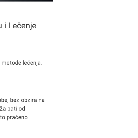
 i Lečenje
e metode lečenja.
obe, bez obzira na
ža pati od
sto praćeno