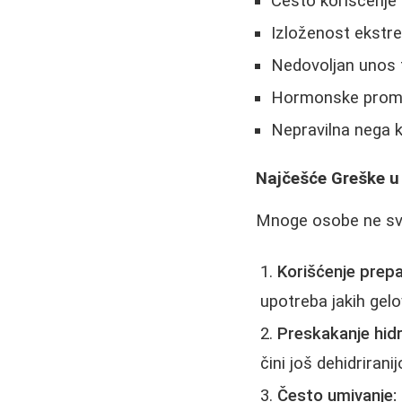
Često korišćenje 
Izloženost ekstr
Nedovoljan unos 
Hormonske prome
Nepravilna nega 
Najčešće Greške u
Mnoge osobe ne sv
Korišćenje prep
upotreba jakih gelo
Preskakanje hidr
čini još dehidrirani
Često umivanje: