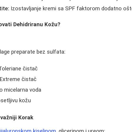
ite:
Izostavljanje kremi sa SPF faktorom dodatno ošt
ovati Dehidriranu Kožu?
blage preparate bez sulfata:
oleriane čistač
Extreme čistač
o micelarna voda
setljivu kožu
jvažniji Korak
ijaluronskom kiselinom
, glicerinom i ureom: