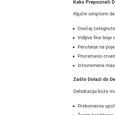
Kako Prepoznati D
Ključni simptomi de
Osećaj zategnuto
Vidljive fine linije
Perutanje na poje
Povremeno crvenilo
Istovremena masn
Zašto Dolazi do De
Dehidracija kože mo
Prekomerna upotr