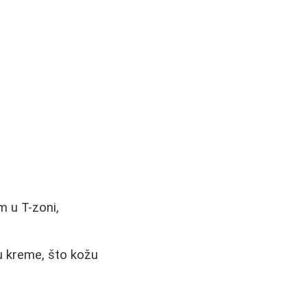
 u T-zoni,
u kreme, što kožu
.