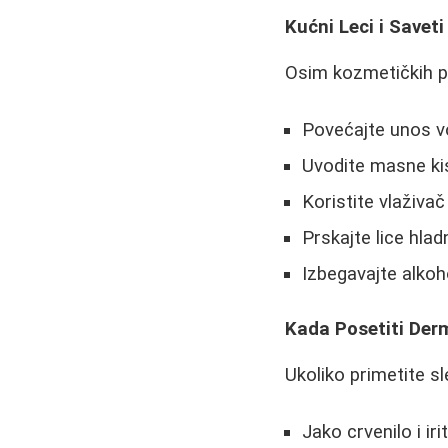
Kućni Leci i Saveti
Osim kozmetičkih p
Povećajte unos v
Uvodite masne ki
Koristite vlaživ
Prskajte lice hla
Izbegavajte alkoho
Kada Posetiti Der
Ukoliko primetite s
Jako crvenilo i iri