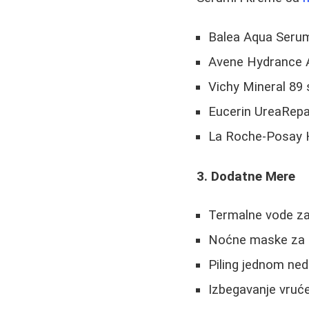
Balea Aqua Serum 
Avene Hydrance 
Vichy Mineral 89
Eucerin UreaRepa
La Roche-Posay 
3. Dodatne Mere
Termalne vode za
Noćne maske za i
Piling jednom nede
Izbegavanje vruće