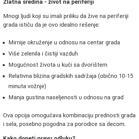
Zlatna sredina - život na periferiji
Mnogi ljudi koji su imali priliku da žive na periferiji
grada ističu da je ovo idealno rešenje:
Mirnije okruženje u odnosu na centar grada
Više zelenila i čistiji vazduh
Mogućnost života u kući sa dvorištem
Relativna blizina gradskih sadržaja (obično 10-15
minuta vožnje)
Manja gustina naseljenosti u odnosu na grad
Ova opcija omogućava kombinaciju prednosti grada
i sela, posebno pogodna za porodice sa decom.
Kako doneti pravu odluku?