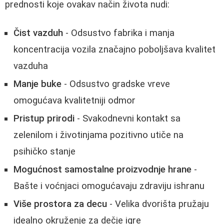
prednosti koje ovakav način života nudi:
Čist vazduh
- Odsustvo fabrika i manja
koncentracija vozila značajno poboljšava kvalitet
vazduha
Manje buke
- Odsustvo gradske vreve
omogućava kvalitetniji odmor
Pristup prirodi
- Svakodnevni kontakt sa
zelenilom i životinjama pozitivno utiče na
psihičko stanje
Mogućnost samostalne proizvodnje hrane
-
Bašte i voćnjaci omogućavaju zdraviju ishranu
Više prostora za decu
- Velika dvorišta pružaju
idealno okruženje za dečje igre