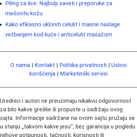
Piling za lice: Najbolji saveti i preporuke za
mešovitu kožu
Kako efikasno ukloniti celulit i masne naslage
vežbanjem kod kuće i anticelulit masažom
O nama
|
Kontakt
|
Politika privatnosti
|
Uslovi
korišćenja
|
Marketinški servisi
Urednici i autori ne preuzimaju nikakvu odgovornost
za bilo kakve greške ili propuste u sadržaju ovog
sajta. Informacije sadržane na ovom sajtu pružaju se
u stanju „takvom kakve jesu“, bez garancija u pogledu
njihove potpunosti, tačnosti, korisnosti ili