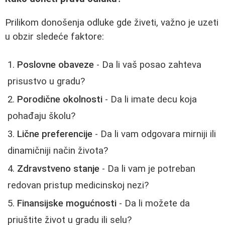
Prilikom donošenja odluke gde živeti, važno je uzeti
u obzir sledeće faktore:
Poslovne obaveze
- Da li vaš posao zahteva
prisustvo u gradu?
Porodične okolnosti
- Da li imate decu koja
pohađaju školu?
Lične preferencije
- Da li vam odgovara mirniji ili
dinamičniji način života?
Zdravstveno stanje
- Da li vam je potreban
redovan pristup medicinskoj nezi?
Finansijske mogućnosti
- Da li možete da
priuštite život u gradu ili selu?