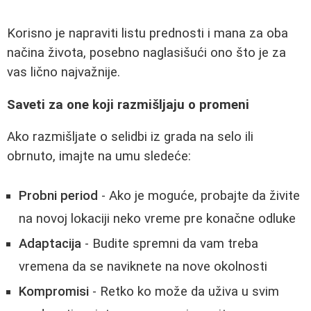
Korisno je napraviti listu prednosti i mana za oba
načina života, posebno naglasišući ono što je za
vas lično najvažnije.
Saveti za one koji razmišljaju o promeni
Ako razmišljate o selidbi iz grada na selo ili
obrnuto, imajte na umu sledeće:
Probni period
- Ako je moguće, probajte da živite
na novoj lokaciji neko vreme pre konačne odluke
Adaptacija
- Budite spremni da vam treba
vremena da se naviknete na nove okolnosti
Kompromisi
- Retko ko može da uživa u svim