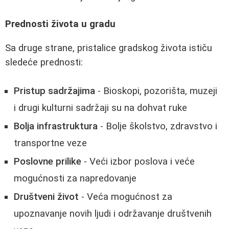
Prednosti života u gradu
Sa druge strane, pristalice gradskog života ističu
sledeće prednosti:
Pristup sadržajima
- Bioskopi, pozorišta, muzeji
i drugi kulturni sadržaji su na dohvat ruke
Bolja infrastruktura
- Bolje školstvo, zdravstvo i
transportne veze
Poslovne prilike
- Veći izbor poslova i veće
mogućnosti za napredovanje
Društveni život
- Veća mogućnost za
upoznavanje novih ljudi i održavanje društvenih