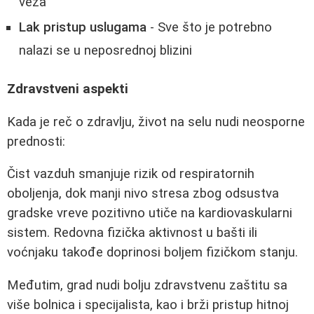
veza
Lak pristup uslugama
- Sve što je potrebno
nalazi se u neposrednoj blizini
Zdravstveni aspekti
Kada je reč o zdravlju, život na selu nudi neosporne
prednosti:
Čist vazduh smanjuje rizik od respiratornih
oboljenja, dok manji nivo stresa zbog odsustva
gradske vreve pozitivno utiče na kardiovaskularni
sistem. Redovna fizička aktivnost u bašti ili
voćnjaku takođe doprinosi boljem fizičkom stanju.
Međutim, grad nudi bolju zdravstvenu zaštitu sa
više bolnica i specijalista, kao i brži pristup hitnoj