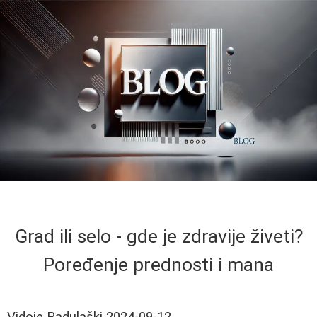
Grad ili selo - gde je zdravije živeti?
Poređenje prednosti i mana
Vidoje Radulaški
2024-09-12