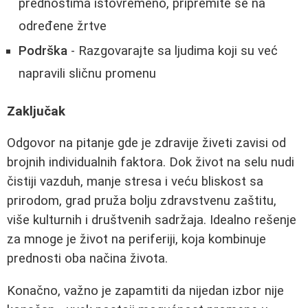
prednostima istovremeno, pripremite se na
određene žrtve
Podrška
- Razgovarajte sa ljudima koji su već
napravili sličnu promenu
Zaključak
Odgovor na pitanje gde je zdravije živeti zavisi od
brojnih individualnih faktora. Dok život na selu nudi
čistiji vazduh, manje stresa i veću bliskost sa
prirodom, grad pruža bolju zdravstvenu zaštitu,
više kulturnih i društvenih sadržaja. Idealno rešenje
za mnoge je život na periferiji, koja kombinuje
prednosti oba načina života.
Konačno, važno je zapamtiti da nijedan izbor nije