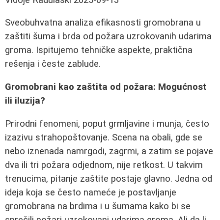
Sveobuhvatna analiza efikasnosti gromobrana u
zaštiti šuma i brda od požara uzrokovanih udarima
groma. Ispitujemo tehničke aspekte, praktična
rešenja i česte zablude.
Gromobrani kao zaštita od požara: Mogućnost
ili iluzija?
Prirodni fenomeni, poput grmljavine i munja, često
izazivu strahopoštovanje. Scena na obali, gde se
nebo iznenada namrgodi, zagrmi, a zatim se pojave
dva ili tri požara odjednom, nije retkost. U takvim
trenucima, pitanje zaštite postaje glavno. Jedna od
ideja koja se često nameće je postavljanje
gromobrana na brdima i u šumama kako bi se
sprečili požari uzrokovani udarima groma. Ali da li