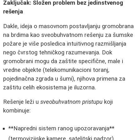
Zaključak: Složen problem bez jedinstvenog
rešenja
Dakle, ideja o masovnom postavljanju gromobrana
na brdima kao sveobuhvatnom rešenju za šumske
požare je više posledica intuitivnog razmišljanja
nego čvrstog tehničkog razumevanja. Dok
gromobrani mogu da zaštite specifične, male i
vredne objekte (telekomunikacioni toranj,
pojedinačna zgrada u šumi), njihova primena za
zaštitu celih ekosistema je iluzorna.
Rešenje leži u
sveobuhvatnom pristupu
koji
kombinuje:
**Napredni sistem ranog upozoravanja**
(termovizijske kamere, satelitski nadzor).