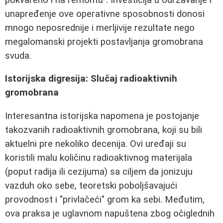
unapređenje ove operativne sposobnosti donosi
mnogo neposrednije i merljivije rezultate nego
megalomanski projekti postavljanja gromobrana
svuda.
Istorijska digresija: Slučaj radioaktivnih
gromobrana
Interesantna istorijska napomena je postojanje
takozvanih radioaktivnih gromobrana, koji su bili
aktuelni pre nekoliko decenija. Ovi uređaji su
koristili malu količinu radioaktivnog materijala
(poput radija ili cezijuma) sa ciljem da jonizuju
vazduh oko sebe, teoretski poboljšavajući
provodnost i "privlačeći" grom ka sebi. Međutim,
ova praksa je uglavnom napuštena zbog očiglednih