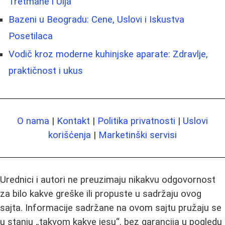
Tretmane i Ulja
Bazeni u Beogradu: Cene, Uslovi i Iskustva
Posetilaca
Vodič kroz moderne kuhinjske aparate: Zdravlje,
praktičnost i ukus
O nama
|
Kontakt
|
Politika privatnosti
|
Uslovi
korišćenja
|
Marketinški servisi
Urednici i autori ne preuzimaju nikakvu odgovornost
za bilo kakve greške ili propuste u sadržaju ovog
sajta. Informacije sadržane na ovom sajtu pružaju se
u stanju „takvom kakve jesu“, bez garancija u pogledu