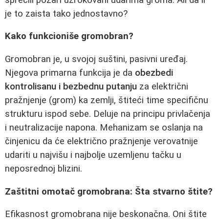
je to zaista tako jednostavno?
Kako funkcioniše gromobran?
Gromobran je, u svojoj suštini, pasivni uređaj.
Njegova primarna funkcija je da
obezbedi
kontrolisanu i bezbednu putanju
za električni
pražnjenje (grom) ka zemlji, štiteći time specifičnu
strukturu ispod sebe. Deluje na principu privlačenja
i neutralizacije napona. Mehanizam se oslanja na
činjenicu da će električno pražnjenje verovatnije
udariti u najvišu i najbolje uzemljenu tačku u
neposrednoj blizini.
Zaštitni omotač gromobrana: Šta stvarno štite?
Efikasnost gromobrana nije beskonačna. Oni štite