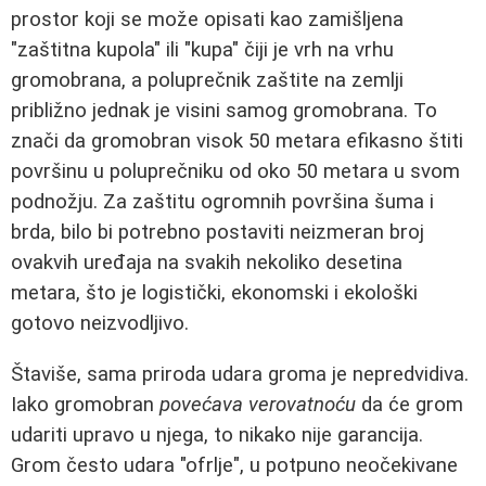
prostor koji se može opisati kao zamišljena
"zaštitna kupola" ili "kupa" čiji je vrh na vrhu
gromobrana, a poluprečnik zaštite na zemlji
približno jednak je visini samog gromobrana. To
znači da gromobran visok 50 metara efikasno štiti
površinu u poluprečniku od oko 50 metara u svom
podnožju. Za zaštitu ogromnih površina šuma i
brda, bilo bi potrebno postaviti neizmeran broj
ovakvih uređaja na svakih nekoliko desetina
metara, što je logistički, ekonomski i ekološki
gotovo neizvodljivo.
Štaviše, sama priroda udara groma je nepredvidiva.
Iako gromobran
povećava verovatnoću
da će grom
udariti upravo u njega, to nikako nije garancija.
Grom često udara "ofrlje", u potpuno neočekivane