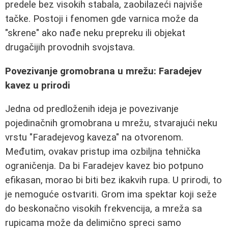
predele bez visokih stabala, zaobilazeći najviše
tačke. Postoji i fenomen gde varnica može da
"skrene" ako nađe neku prepreku ili objekat
drugačijih provodnih svojstava.
Povezivanje gromobrana u mrežu: Faradejev
kavez u prirodi
Jedna od predloženih ideja je povezivanje
pojedinačnih gromobrana u mrežu, stvarajući neku
vrstu "Faradejevog kaveza" na otvorenom.
Međutim, ovakav pristup ima ozbiljna tehnička
ograničenja. Da bi Faradejev kavez bio potpuno
efikasan, morao bi biti bez ikakvih rupa. U prirodi, to
je nemoguće ostvariti. Grom ima spektar koji seže
do beskonačno visokih frekvencija, a mreža sa
rupicama može da delimično spreci samo