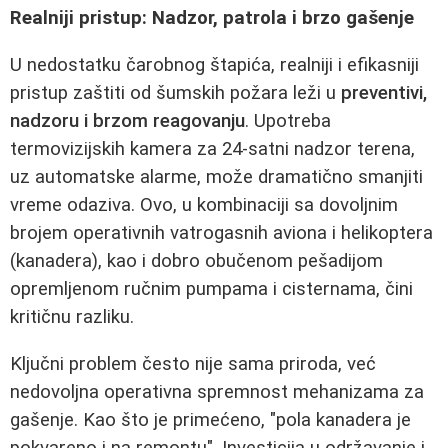
Realniji pristup: Nadzor, patrola i brzo gašenje
U nedostatku čarobnog štapića, realniji i efikasniji
pristup zaštiti od šumskih požara leži u
preventivi,
nadzoru i brzom reagovanju
. Upotreba
termovizijskih kamera za 24-satni nadzor terena,
uz automatske alarme, može dramatično smanjiti
vreme odaziva. Ovo, u kombinaciji sa dovoljnim
brojem operativnih vatrogasnih aviona i helikoptera
(kanadera), kao i dobro obučenom pešadijom
opremljenom ručnim pumpama i cisternama, čini
kritičnu razliku.
Ključni problem često nije sama priroda, već
nedovoljna operativna spremnost mehanizama za
gašenje. Kao što je primećeno, "pola kanadera je
pokvareno i na remontu". Investicija u održavanje i