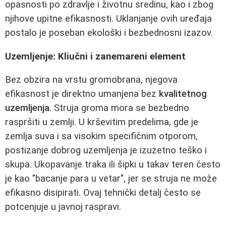
opasnosti po zdravlje i životnu sredinu, kao i zbog
njihove upitne efikasnosti. Uklanjanje ovih uređaja
postalo je poseban ekološki i bezbednosni izazov.
Uzemljenje: Kliučni i zanemareni element
Bez obzira na vrstu gromobrana, njegova
efikasnost je direktno umanjena bez
kvalitetnog
uzemljenja
. Struja groma mora se bezbedno
raspršiti u zemlji. U krševitim predelima, gde je
zemlja suva i sa visokim specifičnim otporom,
postizanje dobrog uzemljenja je izuzetno teško i
skupa. Ukopavanje traka ili šipki u takav teren često
je kao "bacanje para u vetar", jer se struja ne može
efikasno disipirati. Ovaj tehnički detalj često se
potcenjuje u javnoj raspravi.