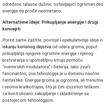
određene talasne dužine, ostavljajući ogroman deo
energije da prođe neometano.
Alternativne ideje: Prikupljanje energije i drugi
koncepti
Pored same zaštite, postoje i spekulativnije ideje o
iskanju korisnog dejstva
od udara groma, poput
prikupljanja njegove ogromne energije i njenog
pretvaranja u upotrebljivu struju pomoću
"svemirskih modulatora" i baterija. Iako zvuči
fascinantno, ova tehnologija je u domenu naučne
fantastike. Energija groma je ogromna, ali trenutna
i veoma kratkotrajna, što je čini izuzetno teškom
za kontrolisano sakupljanje i skladištenje sa
postojećom tehnologijom.