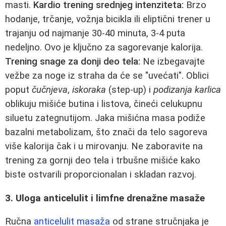
masti.
Kardio trening srednjeg intenziteta:
Brzo
hodanje, trčanje, vožnja bicikla ili eliptični trener u
trajanju od najmanje 30-40 minuta, 3-4 puta
nedeljno. Ovo je ključno za sagorevanje kalorija.
Trening snage za donji deo tela:
Ne izbegavajte
vežbe za noge iz straha da će se "uvećati". Oblici
poput
čučnjeva
,
iskoraka
(step-up) i
podizanja karlica
oblikuju mišiće butina i listova, čineći celukupnu
siluetu zategnutijom. Jaka mišićna masa podiže
bazalni metabolizam, što znači da telo sagoreva
više kalorija čak i u mirovanju. Ne zaboravite na
trening za gornji deo tela i trbušne mišiće kako
biste ostvarili proporcionalan i skladan razvoj.
3. Uloga anticelulit i limfne drenažne masaže
Ručna
anticelulit masaža
od strane stručnjaka je