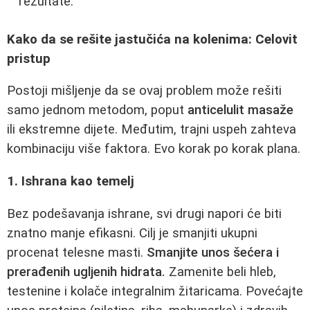
rezultate.
Kako da se rešite jastučića na kolenima: Celovit
pristup
Postoji mišljenje da se ovaj problem može rešiti
samo jednom metodom, poput
anticelulit masaže
ili ekstremne dijete. Međutim, trajni uspeh zahteva
kombinaciju više faktora. Evo korak po korak plana.
1. Ishrana kao temelj
Bez podešavanja ishrane, svi drugi napori će biti
znatno manje efikasni. Cilj je smanjiti ukupni
procenat telesne masti.
Smanjite unos šećera i
prerađenih ugljenih hidrata.
Zamenite beli hleb,
testenine i kolače integralnim žitaricama. Povećajte