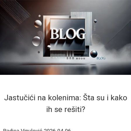
Jastučići na kolenima: Šta su i kako
ih se rešiti?
Radica Vinulović
2026-04-06