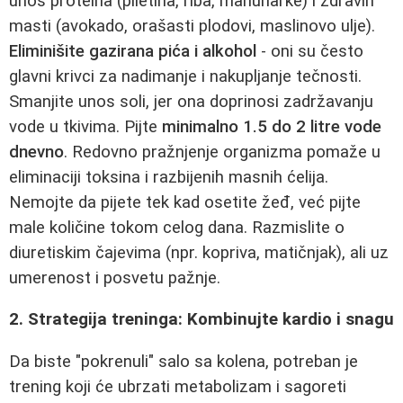
unos proteina (piletina, riba, mahunarke) i zdravih
masti (avokado, orašasti plodovi, maslinovo ulje).
Eliminišite gazirana pića i alkohol
- oni su često
glavni krivci za nadimanje i nakupljanje tečnosti.
Smanjite unos soli, jer ona doprinosi zadržavanju
vode u tkivima. Pijte
minimalno 1.5 do 2 litre vode
dnevno
. Redovno pražnjenje organizma pomaže u
eliminaciji toksina i razbijenih masnih ćelija.
Nemojte da pijete tek kad osetite žeđ, već pijte
male količine tokom celog dana. Razmislite o
diuretiskim čajevima (npr. kopriva, matičnjak), ali uz
umerenost i posvetu pažnje.
2. Strategija treninga: Kombinujte kardio i snagu
Da biste "pokrenuli" salo sa kolena, potreban je
trening koji će ubrzati metabolizam i sagoreti