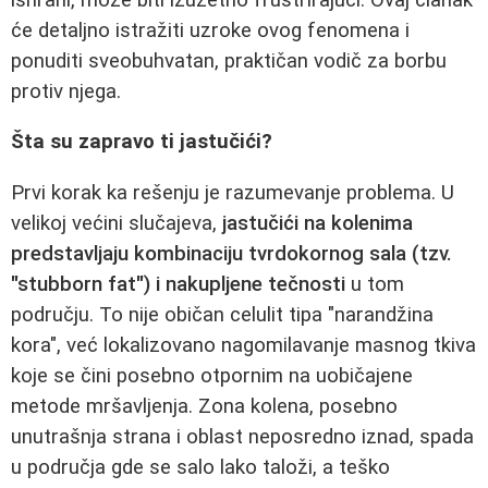
će detaljno istražiti uzroke ovog fenomena i
ponuditi sveobuhvatan, praktičan vodič za borbu
protiv njega.
Šta su zapravo ti jastučići?
Prvi korak ka rešenju je razumevanje problema. U
velikoj većini slučajeva,
jastučići na kolenima
predstavljaju kombinaciju tvrdokornog sala (tzv.
"stubborn fat") i nakupljene tečnosti
u tom
području. To nije običan celulit tipa "narandžina
kora", već lokalizovano nagomilavanje masnog tkiva
koje se čini posebno otpornim na uobičajene
metode mršavljenja. Zona kolena, posebno
unutrašnja strana i oblast neposredno iznad, spada
u područja gde se salo lako taloži, a teško