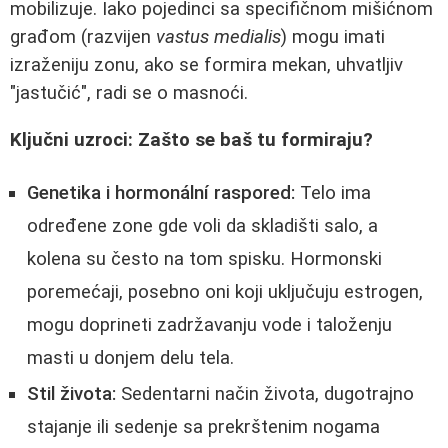
mobilizuje. Iako pojedinci sa specifičnom mišićnom
građom (razvijen
vastus medialis
) mogu imati
izraženiju zonu, ako se formira mekan, uhvatljiv
"jastučić", radi se o masnoći.
Ključni uzroci: Zašto se baš tu formiraju?
Genetika i hormonální raspored:
Telo ima
određene zone gde voli da skladišti salo, a
kolena su često na tom spisku. Hormonski
poremećaji, posebno oni koji uključuju estrogen,
mogu doprineti zadržavanju vode i taloženju
masti u donjem delu tela.
Stil života:
Sedentarni način života, dugotrajno
stajanje ili sedenje sa prekrštenim nogama