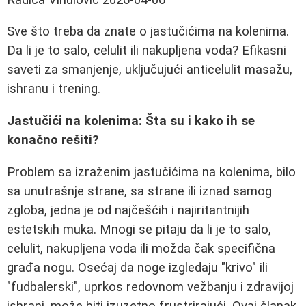
Sve što treba da znate o jastučićima na kolenima.
Da li je to salo, celulit ili nakupljena voda? Efikasni
saveti za smanjenje, uključujući anticelulit masažu,
ishranu i trening.
Jastučići na kolenima: Šta su i kako ih se
konačno rešiti?
Problem sa izraženim jastučićima na kolenima, bilo
sa unutrašnje strane, sa strane ili iznad samog
zgloba, jedna je od najčešćih i najiritantnijih
estetskih muka. Mnogi se pitaju da li je to salo,
celulit, nakupljena voda ili možda čak specifična
građa nogu. Osećaj da noge izgledaju "krivo" ili
"fudbalerski", uprkos redovnom vežbanju i zdravijoj
ishrani, može biti izuzetno frustrirajući. Ovaj članak