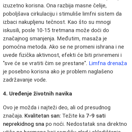
izuzetno korisna. Ona razbija masne čelije,
poboljšava cirkulaciju i stimuliše limfni sistem da
izbaci nakupljenu tečnost. Kao što su mnogi
iskusili, posle 10-15 tretmana može doći do
značajnog smanjenja. Međutim, masaža je
pomoćna metoda. Ako se ne promeni ishrana i ne
uvede fizička aktivnost, efekti će biti privremeni i
"sve će se vratiti čim se prestane".
Limfna drenaža
je posebno korisna ako je problem naglašeno
zadržavanje vode.
4. Uređenje životnih navika
Ovo je možda i najteži deo, ali od presudnog
značaja.
Kvalitetan san:
Težite ka
7-9 sati
neprekidnog sna
po noći. Nedostatak sna direktno