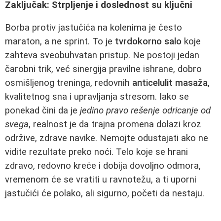
Zaključak: Strpljenje i doslednost su ključni
Borba protiv jastučića na kolenima je često
maraton, a ne sprint. To je
tvrdokorno salo
koje
zahteva sveobuhvatan pristup. Ne postoji jedan
čarobni trik, već sinergija pravilne ishrane, dobro
osmišljenog treninga, redovnih
anticelulit masaža
,
kvalitetnog sna i upravljanja stresom. Iako se
ponekad čini da je
jedino pravo rešenje odricanje od
svega
, realnost je da trajna promena dolazi kroz
održive, zdrave navike. Nemojte odustajati ako ne
vidite rezultate preko noći. Telo koje se hrani
zdravo, redovno kreće i dobija dovoljno odmora,
vremenom će se vratiti u ravnotežu, a ti uporni
jastučići će polako, ali sigurno, početi da nestaju.