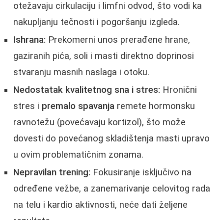
otežavaju cirkulaciju i limfni odvod, što vodi ka
nakupljanju tečnosti i pogoršanju izgleda.
Ishrana:
Prekomerni unos prerađene hrane,
gaziranih pića, soli i masti direktno doprinosi
stvaranju masnih naslaga i otoku.
Nedostatak kvalitetnog sna i stres:
Hronični
stres i
premalo spavanja
remete hormonsku
ravnotežu (povećavaju kortizol), što može
dovesti do povećanog skladištenja masti upravo
u ovim problematičnim zonama.
Nepravilan trening:
Fokusiranje isključivo na
određene vežbe, a zanemarivanje celovitog rada
na telu i kardio aktivnosti, neće dati željene