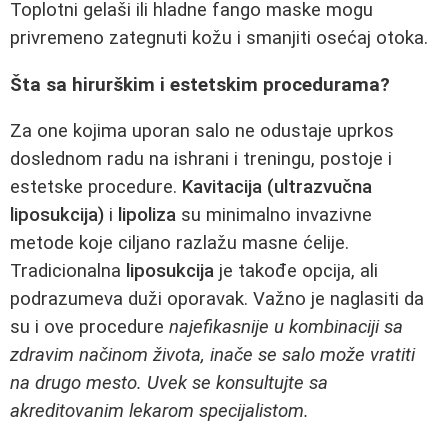
Toplotni gelaši ili hladne fango maske mogu
privremeno zategnuti kožu i smanjiti osećaj otoka.
Šta sa hirurškim i estetskim procedurama?
Za one kojima uporan salo ne odustaje uprkos
doslednom radu na ishrani i treningu, postoje i
estetske procedure.
Kavitacija (ultrazvučna
liposukcija)
i
lipoliza
su minimalno invazivne
metode koje ciljano razlažu masne ćelije.
Tradicionalna
liposukcija
je takođe opcija, ali
podrazumeva duži oporavak. Važno je naglasiti da
su i ove procedure
najefikasnije u kombinaciji sa
zdravim načinom života, inače se salo može vratiti
na drugo mesto. Uvek se konsultujte sa
akreditovanim lekarom specijalistom.