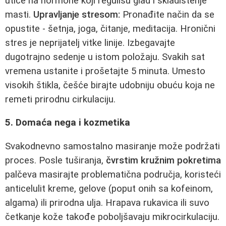
utiče na hormone koji regulišu glad i skladištenje
masti.
Upravljanje stresom:
Pronađite način da se
opustite - šetnja, joga, čitanje, meditacija. Hronični
stres je neprijatelj vitke linije. Izbegavajte
dugotrajno sedenje u istom položaju. Svakih sat
vremena ustanite i prošetajte 5 minuta. Umesto
visokih štikla, češće birajte udobniju obuću koja ne
remeti prirodnu cirkulaciju.
5. Domaća nega i kozmetika
Svakodnevno samostalno masiranje može podržati
proces. Posle tuširanja,
čvrstim kružnim pokretima
palčeva masirajte problematična područja, koristeći
anticelulit kreme, gelove (poput onih sa kofeinom,
algama) ili prirodna ulja. Hrapava rukavica ili suvo
četkanje kože takođe poboljšavaju mikrocirkulaciju.