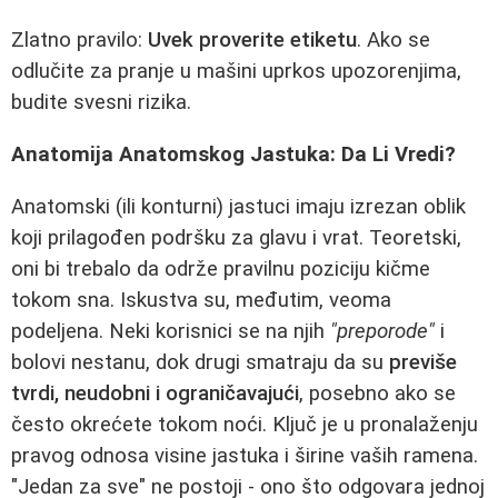
Zlatno pravilo:
Uvek proverite etiketu
. Ako se
odlučite za pranje u mašini uprkos upozorenjima,
budite svesni rizika.
Anatomija Anatomskog Jastuka: Da Li Vredi?
Anatomski (ili konturni) jastuci imaju izrezan oblik
koji prilagođen podršku za glavu i vrat. Teoretski,
oni bi trebalo da održe pravilnu poziciju kičme
tokom sna. Iskustva su, međutim, veoma
podeljena. Neki korisnici se na njih
"preporode"
i
bolovi nestanu, dok drugi smatraju da su
previše
tvrdi, neudobni i ograničavajući
, posebno ako se
često okrećete tokom noći. Ključ je u pronalaženju
pravog odnosa visine jastuka i širine vaših ramena.
"Jedan za sve" ne postoji - ono što odgovara jednoj