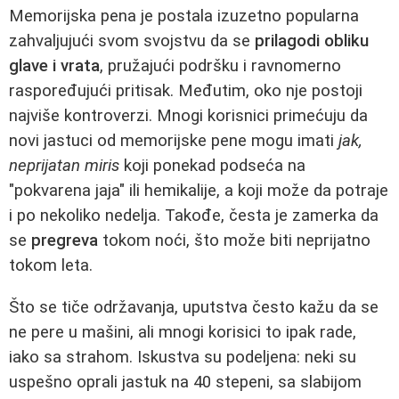
Memorijska pena je postala izuzetno popularna
zahvaljujući svom svojstvu da se
prilagodi obliku
glave i vrata
, pružajući podršku i ravnomerno
raspoređujući pritisak. Međutim, oko nje postoji
najviše kontroverzi. Mnogi korisnici primećuju da
novi jastuci od memorijske pene mogu imati
jak,
neprijatan miris
koji ponekad podseća na
"pokvarena jaja" ili hemikalije, a koji može da potraje
i po nekoliko nedelja. Takođe, česta je zamerka da
se
pregreva
tokom noći, što može biti neprijatno
tokom leta.
Što se tiče održavanja, uputstva često kažu da se
ne pere u mašini, ali mnogi korisici to ipak rade,
iako sa strahom. Iskustva su podeljena: neki su
uspešno oprali jastuk na 40 stepeni, sa slabijom