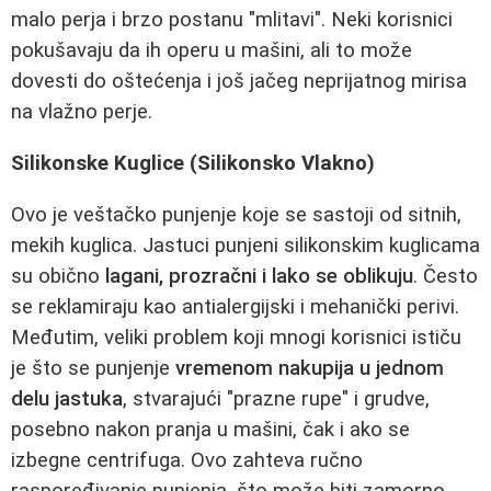
malo perja i brzo postanu "mlitavi". Neki korisnici
pokušavaju da ih operu u mašini, ali to može
dovesti do oštećenja i još jačeg neprijatnog mirisa
na vlažno perje.
Silikonske Kuglice (Silikonsko Vlakno)
Ovo je veštačko punjenje koje se sastoji od sitnih,
mekih kuglica. Jastuci punjeni silikonskim kuglicama
su obično
lagani, prozračni i lako se oblikuju
. Često
se reklamiraju kao antialergijski i mehanički perivi.
Međutim, veliki problem koji mnogi korisnici ističu
je što se punjenje
vremenom nakupija u jednom
delu jastuka
, stvarajući "prazne rupe" i grudve,
posebno nakon pranja u mašini, čak i ako se
izbegne centrifuga. Ovo zahteva ručno
raspoređivanje punjenja, što može biti zamorno.