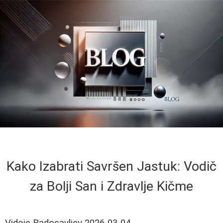
Kako Izabrati Savršen Jastuk: Vodič
za Bolji San i Zdravlje Kičme
Vidoje Radosavljev
2026-03-04