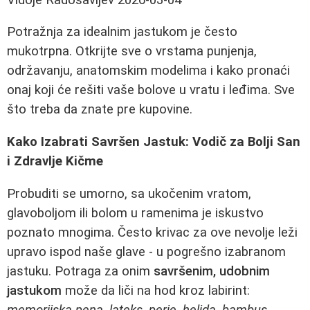
Potražnja za idealnim jastukom je često
mukotrpna. Otkrijte sve o vrstama punjenja,
održavanju, anatomskim modelima i kako pronaći
onaj koji će rešiti vaše bolove u vratu i leđima. Sve
što treba da znate pre kupovine.
Kako Izabrati Savršen Jastuk: Vodič za Bolji San
i Zdravlje Kičme
Probuditi se umorno, sa ukočenim vratom,
glavoboljom ili bolom u ramenima je iskustvo
poznato mnogima. Često krivac za ove nevolje leži
upravo ispod naše glave - u pogrešno izabranom
jastuku. Potraga za onim
savršenim, udobnim
jastukom
može da liči na hod kroz labirint:
memorijska pena, lateks, perje, heljda, bambus,