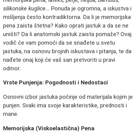
silikonske kuglice
... Ponuda je ogromna, a iskustva i
mišljenja često kontradiktorna. Da li je memorijska
pena zaista štetna? Kako oprati jastuk a da se ne
uništi? Da li anatomski jastuk zaista pomaže? Ovaj
vodič će vam pomoći da se snađete u svetu
jastuka, na osnovu brojnih iskustava i pitanja, te da
nađete onaj koji će vaš san pretvoriti u pravi
odmor.
Vrste Punjenja: Pogodnosti i Nedostaci
Osnovni izbor jastuka počinje od materijala kojim je
punjen. Svaki ima svoje karakteristike, prednosti i
mane.
Memorijska (Viskoelastična) Pena