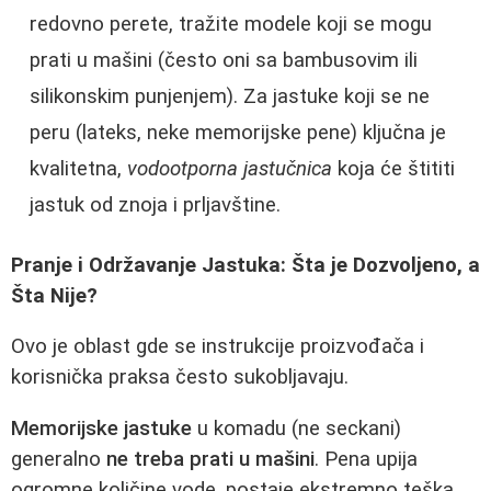
redovno perete, tražite modele koji se mogu
prati u mašini (često oni sa bambusovim ili
silikonskim punjenjem). Za jastuke koji se ne
peru (lateks, neke memorijske pene) ključna je
kvalitetna,
vodootporna jastučnica
koja će štititi
jastuk od znoja i prljavštine.
Pranje i Održavanje Jastuka: Šta je Dozvoljeno, a
Šta Nije?
Ovo je oblast gde se instrukcije proizvođača i
korisnička praksa često sukobljavaju.
Memorijske jastuke
u komadu (ne seckani)
generalno
ne treba prati u mašini
. Pena upija
ogromne količine vode, postaje ekstremno teška,