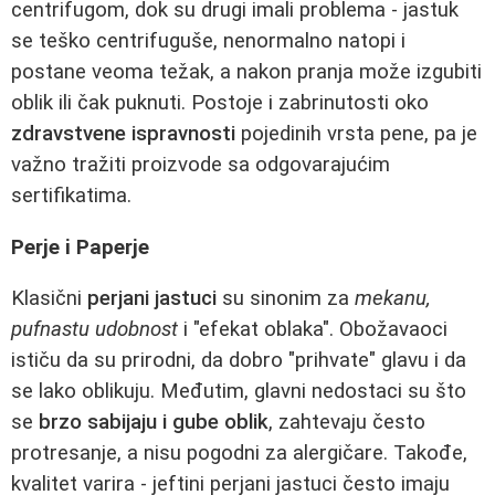
centrifugom, dok su drugi imali problema - jastuk
se teško centrifuguše, nenormalno natopi i
postane veoma težak, a nakon pranja može izgubiti
oblik ili čak puknuti. Postoje i zabrinutosti oko
zdravstvene ispravnosti
pojedinih vrsta pene, pa je
važno tražiti proizvode sa odgovarajućim
sertifikatima.
Perje i Paperje
Klasični
perjani jastuci
su sinonim za
mekanu,
pufnastu udobnost
i "efekat oblaka". Obožavaoci
ističu da su prirodni, da dobro "prihvate" glavu i da
se lako oblikuju. Međutim, glavni nedostaci su što
se
brzo sabijaju i gube oblik
, zahtevaju često
protresanje, a nisu pogodni za alergičare. Takođe,
kvalitet varira - jeftini perjani jastuci često imaju