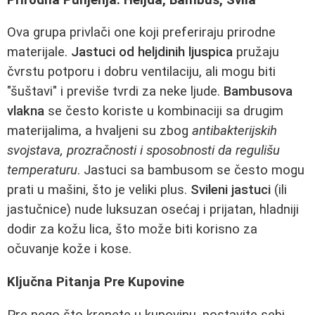
Ova grupa privlači one koji preferiraju prirodne
materijale.
Jastuci od heljdinih ljuspica
pružaju
čvrstu potporu i dobru ventilaciju, ali mogu biti
"šuštavi" i previše tvrdi za neke ljude.
Bambusova
vlakna
se često koriste u kombinaciji sa drugim
materijalima, a hvaljeni su zbog
antibakterijskih
svojstava, prozračnosti i sposobnosti da regulišu
temperaturu
. Jastuci sa bambusom se često mogu
prati u mašini, što je veliki plus.
Svileni jastuci
(ili
jastučnice) nude luksuzan osećaj i prijatan, hladniji
dodir za kožu lica, što može biti korisno za
očuvanje kože i kose.
Ključna Pitanja Pre Kupovine
Pre nego što krenete u kupovinu, postavite sebi