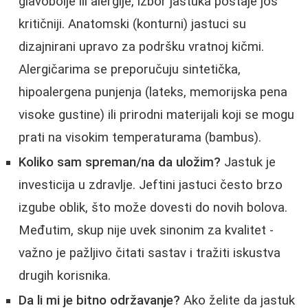
glavobolje ili alergije, izbor jastuka postaje još
kritičniji. Anatomski (konturni) jastuci su
dizajnirani upravo za podršku vratnoj kičmi.
Alergičarima se preporučuju sintetička,
hipoalergena punjenja (lateks, memorijska pena
visoke gustine) ili prirodni materijali koji se mogu
prati na visokim temperaturama (bambus).
Koliko sam spreman/na da uložim?
Jastuk je
investicija u zdravlje. Jeftini jastuci često brzo
izgube oblik, što može dovesti do novih bolova.
Međutim, skup nije uvek sinonim za kvalitet -
važno je pažljivo čitati sastav i tražiti iskustva
drugih korisnika.
Da li mi je bitno održavanje?
Ako želite da jastuk