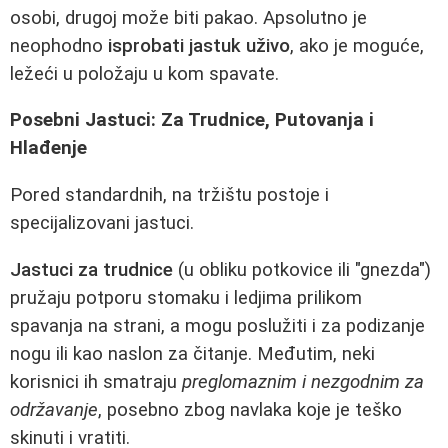
osobi, drugoj može biti pakao. Apsolutno je
neophodno
isprobati jastuk uživo
, ako je moguće,
ležeći u položaju u kom spavate.
Posebni Jastuci: Za Trudnice, Putovanja i
Hlađenje
Pored standardnih, na tržištu postoje i
specijalizovani jastuci.
Jastuci za trudnice
(u obliku potkovice ili "gnezda")
pružaju potporu stomaku i ledjima prilikom
spavanja na strani, a mogu poslužiti i za podizanje
nogu ili kao naslon za čitanje. Međutim, neki
korisnici ih smatraju
preglomaznim i nezgodnim za
održavanje
, posebno zbog navlaka koje je teško
skinuti i vratiti.