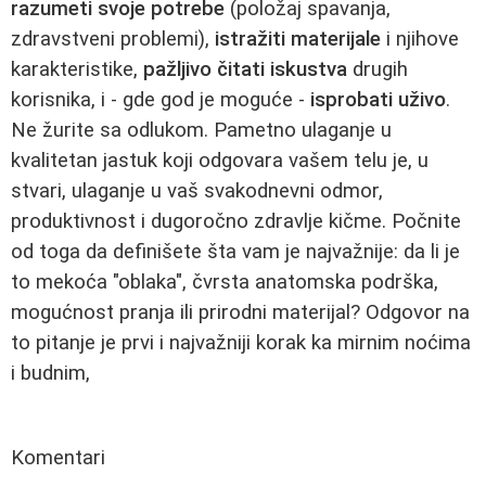
razumeti svoje potrebe
(položaj spavanja,
zdravstveni problemi),
istražiti materijale
i njihove
karakteristike,
pažljivo čitati iskustva
drugih
korisnika, i - gde god je moguće -
isprobati uživo
.
Ne žurite sa odlukom. Pametno ulaganje u
kvalitetan jastuk koji odgovara vašem telu je, u
stvari, ulaganje u vaš svakodnevni odmor,
produktivnost i dugoročno zdravlje kičme. Počnite
od toga da definišete šta vam je najvažnije: da li je
to mekoća "oblaka", čvrsta anatomska podrška,
mogućnost pranja ili prirodni materijal? Odgovor na
to pitanje je prvi i najvažniji korak ka mirnim noćima
i budnim,
Komentari