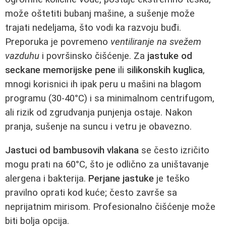
može oštetiti bubanj mašine, a sušenje može
trajati nedeljama, što vodi ka razvoju buđi.
Preporuka je povremeno
ventiliranje na svežem
vazduhu
i površinsko čišćenje. Za
jastuke od
seckane memorijske pene
ili
silikonskih kuglica
,
mnogi korisnici ih ipak peru u mašini na blagom
programu (30-40°C) i sa minimalnom centrifugom,
ali rizik od zgrudvanja punjenja ostaje. Nakon
pranja, sušenje na suncu i vetru je obavezno.
Jastuci od bambusovih vlakana
se često izričito
mogu prati na 60°C, što je odlično za uništavanje
alergena i bakterija.
Perjane jastuke
je teško
pravilno oprati kod kuće; često završe sa
neprijatnim mirisom. Profesionalno čišćenje može
biti bolja opcija.