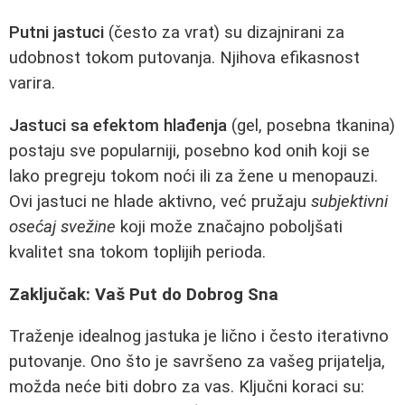
Putni jastuci
(često za vrat) su dizajnirani za
udobnost tokom putovanja. Njihova efikasnost
varira.
Jastuci sa efektom hlađenja
(gel, posebna tkanina)
postaju sve popularniji, posebno kod onih koji se
lako pregreju tokom noći ili za žene u menopauzi.
Ovi jastuci ne hlade aktivno, već pružaju
subjektivni
osećaj svežine
koji može značajno poboljšati
kvalitet sna tokom toplijih perioda.
Zaključak: Vaš Put do Dobrog Sna
Traženje idealnog jastuka je lično i često iterativno
putovanje. Ono što je savršeno za vašeg prijatelja,
možda neće biti dobro za vas. Ključni koraci su: