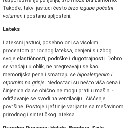
Takođe, takvi jastuci često
brzo izgube početni
volumen
i postanu spljošteni.
Lateks
Lateksni jastuci, posebno oni sa visokim
procentom prirodnog lateksa, cenjeni su zbog
svoje
elastičnosti, podrške i dugotrajnosti
. Dobro
se vraćaju u oblik, ne pregreavaju se kao
memorijska pena i smatraju se
hipoalergenim i
otpornim na grinje
. Nedostaci su nešto viša cena i
činjenica da se obično ne mogu prati u mašini -
održavanje se svodi na ventilaciju i čišćenje
površine. Postoje i jeftinije varijante sa mešavinom
prirodnog i sintetičkog lateksa.
Prirodna Punjenja: Heljda, Bambus, Svila