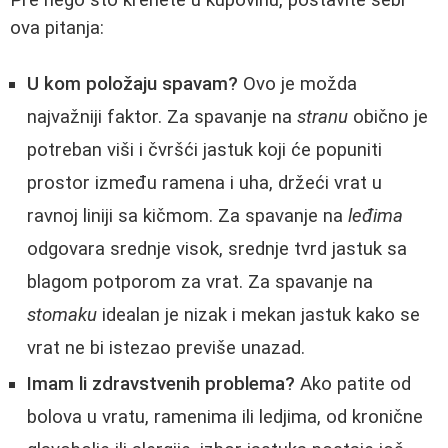
ova pitanja:
U kom položaju spavam?
Ovo je možda
najvažniji faktor. Za spavanje na
stranu
obično je
potreban viši i čvršći jastuk koji će popuniti
prostor između ramena i uha, držeći vrat u
ravnoj liniji sa kičmom. Za spavanje na
leđima
odgovara srednje visok, srednje tvrd jastuk sa
blagom potporom za vrat. Za spavanje na
stomaku
idealan je nizak i mekan jastuk kako se
vrat ne bi istezao previše unazad.
Imam li zdravstvenih problema?
Ako patite od
bolova u vratu, ramenima ili ledjima, od kronične