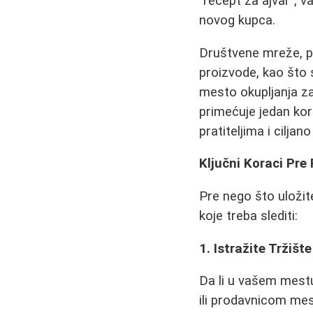
"recept za ajvar", 
novog kupca.
Društvene mreže,
proizvode, kao što 
mesto okupljanja zai
primećuje jedan kor
pratiteljima i cilja
Ključni Koraci Pre
Pre nego što uložite
koje treba slediti:
1. Istražite Tržišt
Da li u vašem mest
ili prodavnicom mes