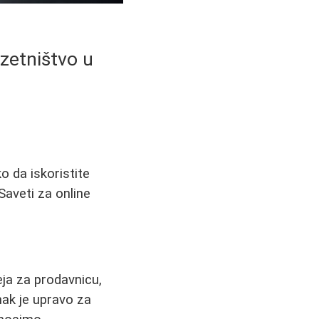
zetništvo u
o da iskoristite
Saveti za online
eja za prodavnicu,
nak je upravo za