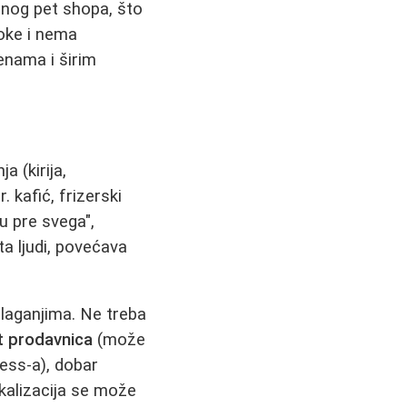
čnog pet shopa, što
soke i nema
enama i širim
a (kirija,
 kafić, frizerski
ju pre svega",
a ljudi, povećava
laganjima. Ne treba
t prodavnica
(može
ress-a), dobar
skalizacija se može