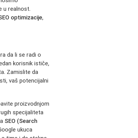
donosimo
 u realnost.
SEO optimizacije
,
ra da li se radi o
edan korisnik ističe,
ta. Zamislite da
ti, vaš potencijalni
 bavite proizvodnjom
ugih specijaliteta
ta
SEO (Search
 Google ukuca