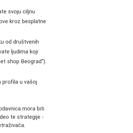
e svoju ciljnu
nove kroz besplatne
ku od društvenih
ate ljudima koji
"pet shop Beograd").
 profila u vašoj
rodavnica mora biti
 deo te strategije -
etraživača.