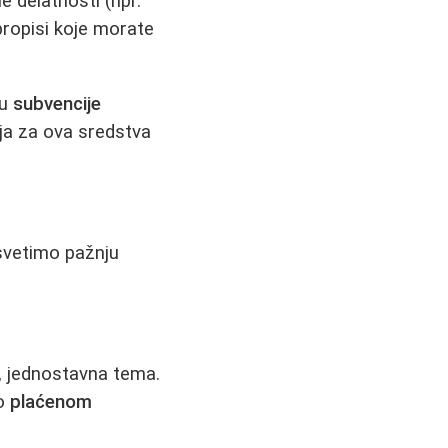
 delatnosti (npr.
propisi koje morate
su
subvencije
cija za ova sredstva
osvetimo pažnju
g, jednostavna tema.
 o
plaćenom