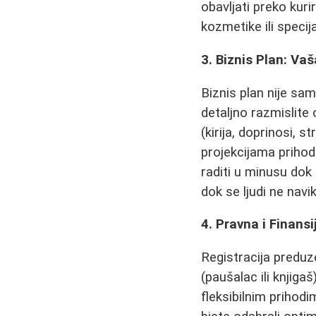
obavljati preko kuri
kozmetike ili specij
3. Biznis Plan: Va
Biznis plan nije sa
detaljno razmislit
(kirija, doprinosi, 
projekcijama prihod
raditi u minusu dok
dok se ljudi ne navi
4. Pravna i Finansi
Registracija preduz
(paušalac ili knjigaš
fleksibilnim prihodi