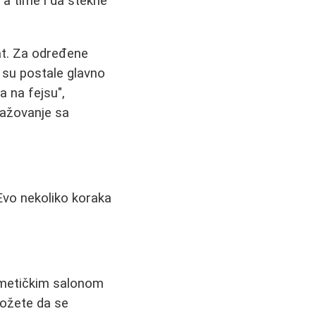
 a time i da stekne
at. Za određene
 su postale glavno
a na fejsu",
ngažovanje sa
 Evo nekoliko koraka
zmetičkim salonom
možete da se