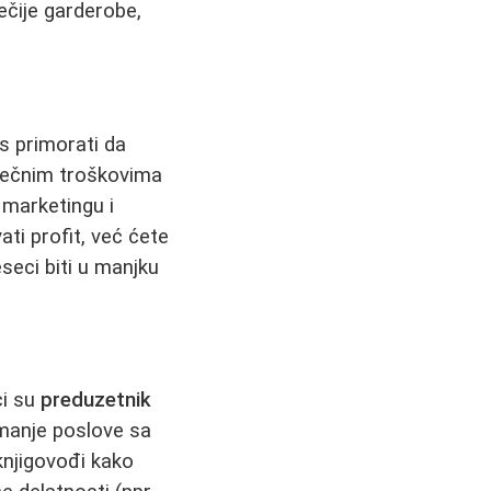
dečije garderobe,
s primorati da
sečnim troškovima
, marketingu i
ti profit, već ćete
seci biti u manjku
ci su
preduzetnik
 manje poslove sa
 knjigovođi kako