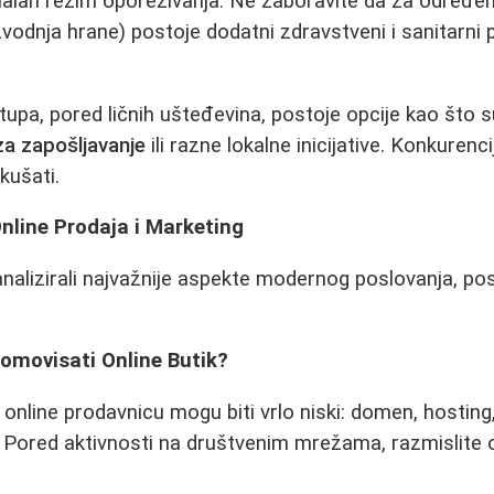
malan režim oporezivanja. Ne zaboravite da za određene
zvodnja hrane) postoje dodatni zdravstveni i sanitarni 
rtupa, pored ličnih ušteđevina, postoje opcije kao što 
za zapošljavanje
ili razne lokalne inicijative. Konkuren
okušati.
Online Prodaja i Marketing
nalizirali najvažnije aspekte modernog poslovanja, p
romovisati Online Butik?
 online prodavnicu mogu biti vrlo niski: domen, hostin
. Pored aktivnosti na društvenim mrežama, razmislite