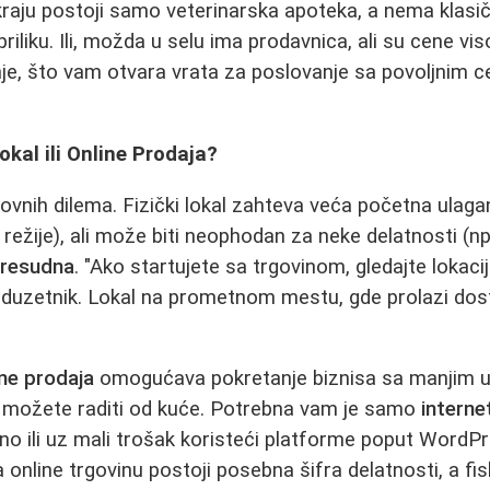
kraju postoji samo veterinarska apoteka, a nema klasi
priliku. Ili, možda u selu ima prodavnica, ali su cene vi
e, što vam otvara vrata za poslovanje sa povoljnim c
Lokal ili Online Prodaja?
vnih dilema. Fizički lokal zahteva veća početna ulaganj
režije), ali može biti neophodan za neke delatnosti (npr.
resudna
. "Ako startujete sa trgovinom, gledajte lokaci
eduzetnik. Lokal na prometnom mestu, gde prolazi dost
ine prodaja
omogućava pokretanje biznisa sa manjim u
ć možete raditi od kuće. Potrebna vam je samo
interne
tno ili uz mali trošak koristeći platforme poput WordP
a online trgovinu postoji posebna šifra delatnosti, a fi