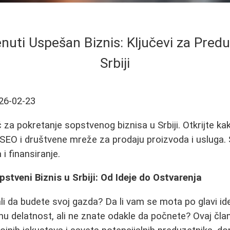
nuti Uspešan Biznis: Ključevi za Predu
Srbiji
26-02-23
za pokretanje sopstvenog biznisa u Srbiji. Otkrijte kak
 SEO i društvene mreže za prodaju proizvoda i usluga. 
 i finansiranje.
stveni Biznis u Srbiji: Od Ideje do Ostvarenja
ali da budete svoj gazda? Da li vam se mota po glavi id
užnu delatnost, ali ne znate odakle da počnete? Ovaj čla