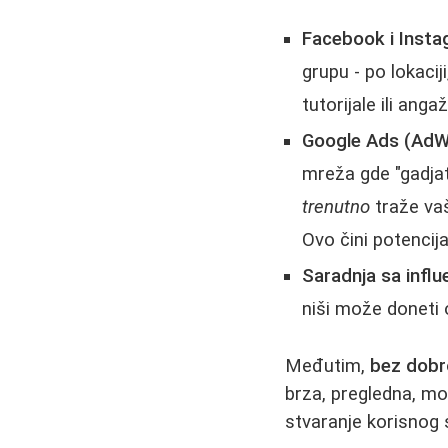
Facebook i Insta
grupu - po lokaci
tutorijale ili anga
Google Ads (AdW
mreža gde "gadjat
trenutno
traže vaš
Ovo čini potenci
Saradnja sa influ
niši može doneti 
Međutim,
bez dobr
brza, pregledna, mo
stvaranje korisnog 