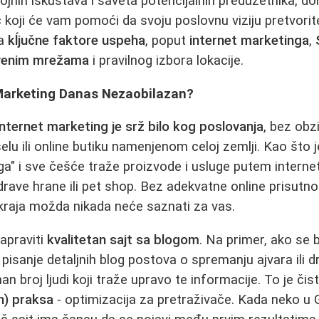
rojnih iskustava i saveta potencijalnih preduzetnika, 
koji će vam pomoći da svoju poslovnu viziju pretvorite
na
kĺjučne faktore uspeha
, poput
internet marketinga
,
tvenim mrežama
i pravilnog izbora lokacije.
 Marketing Danas Nezaobilazan?
internet marketing je srž bilo kog poslovanja
, bez obzi
elu ili online butiku namenjenom celoj zemlji. Kao što j
ega" i sve češće traže proizvode i usluge putem interne
rave hrane ili pet shop. Bez adekvatne online prisutnos
kraja možda nikada neće saznati za vas.
apraviti
kvalitetan sajt sa blogom
. Na primer, ako se
pisanje detaljnih blog postova o spremanju ajvara ili dr
 broj ljudi koji traže upravo te informacije. To je čis
n) praksa
- optimizacija za pretraživače. Kada neko u