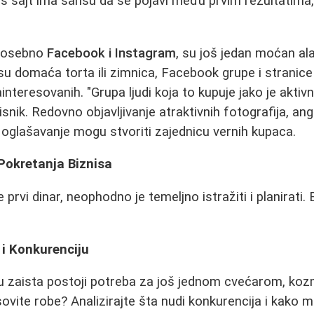
vaš sajt ima šansu da se pojavi među prvim rezultatima,
 posebno
Facebook i Instagram
, su još jedan moćan al
su domaća torta ili zimnica, Facebook grupe i stranice
nteresovanih. "Grupa ljudi koja to kupuje jako je aktivn
isnik. Redovno objavljivanje atraktivnih fotografija, a
no oglašavanje mogu stvoriti zajednicu vernih kupaca.
 Pokretanja Biznisa
 prvi dinar, neophodno je temeljno istražiti i planirati.
e i Konkurenciju
u zaista postoji potreba za još jednom cvećarom, ko
ovite robe? Analizirajte šta nudi konkurencija i kako 