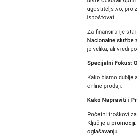
biste odabrali opti
ugostiteljstvo, proi
ispoštovati.
Za finansiranje sta
Nacionalne službe 
je velika, ali vredi p
Specijalni Fokus: 
Kako bismo dublje a
online prodaji.
Kako Napraviti i P
Početni troškovi za
Ključ je u
promociji
oglašavanju
.