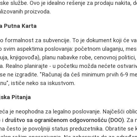
rske službe. Ovo je idealno rešenje za prodaju nakita, 
alizovanih proizvoda.
ša Putna Karta
mo formalnost za subvencije. To je dokument koji će va
e o svim aspektima poslovanja: početnom ulaganju, me
struja, knjigovođa), planu nabavke robe, cenovnoj politici
a. Realno planirajte - u početku možda nećete ostvariva
 se ne izgradite. "Računaj da ćeš minimum prvih 6-9 me
knu", ističe neko sa iskustvom.
jska Pitanja
eća je neophodna za legalno poslovanje. Najčešći obli
) i
društvo sa ograničenom odgovornošću (DOO)
. Za
ma često je povoljniji status preduzetnika. Obratite se