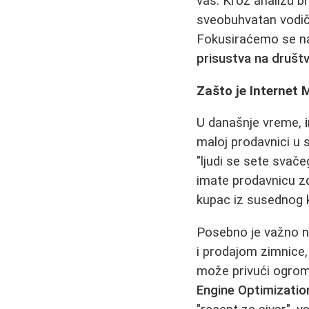
vas. Kroz analizu b
sveobuhvatan vodič 
Fokusiraćemo se 
prisustva na druš
Zašto je Internet
U današnje vreme,
maloj prodavnici u s
"ljudi se sete svač
imate prodavnicu zd
kupac iz susednog 
Posebno je važno n
i prodajom zimnice, 
može privući ogroman
Engine Optimizatio