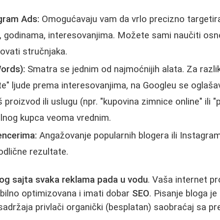
gram Ads:
Omogućavaju vam da vrlo precizno targetirat
ji, godinama, interesovanjima. Možete sami naučiti os
žovati stručnjaka.
ords):
Smatra se jednim od najmoćnijih alata. Za razli
e" ljude prema interesovanjima, na Googleu se oglašav
 proizvod ili uslugu (npr. "kupovina zimnice online" ili 
jalnog kupca veoma vrednim.
encerima:
Angažovanje popularnih blogera ili Instagram
odlične rezultate.
og sajta svaka reklama pada u vodu
. Vaša internet p
bilno optimizovana i imati dobar
SEO
. Pisanje bloga je
sadržaja privlači organički (besplatan) saobraćaj sa pr