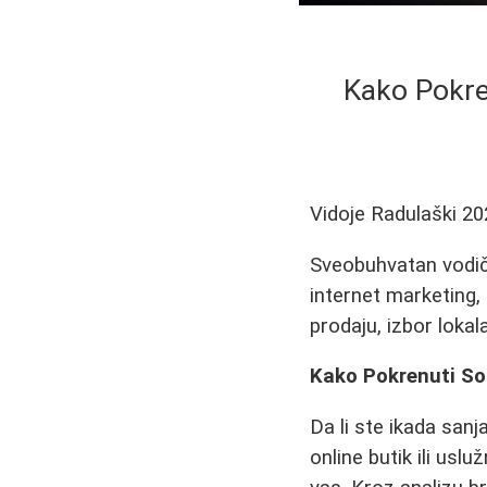
Kako Pokre
Vidoje Radulaški
20
Sveobuhvatan vodič 
internet marketing,
prodaju, izbor lokala
Kako Pokrenuti Sop
Da li ste ikada sanj
online butik ili usl