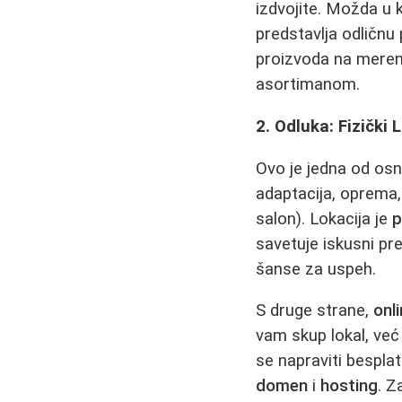
izdvojite. Možda u 
predstavlja odličnu 
proizvoda na merenj
asortimanom.
2. Odluka: Fizički 
Ovo je jedna od osno
adaptacija, oprema, 
salon). Lokacija je
p
savetuje iskusni pr
šanse za uspeh.
S druge strane,
onl
vam skup lokal, ve
se napraviti bespla
domen
i
hosting
. Z