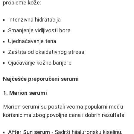
probleme kože:
Intenzivna hidratacija
Smanjenje vidljivosti bora
Ujednačavanje tena
Zaštita od oksidativnog stresa
Ojačavanje kožne barijere
Najčešće preporučeni serumi
1. Marion serumi
Marion serumi su postali veoma popularni među
korisnicima zbog povoljne cene i dobrih rezultata:
After Sun serum
- Sadrži hijaluronsku kiselinu,