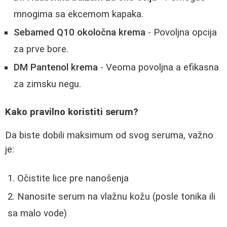
mnogima sa ekcemom kapaka.
Sebamed Q10 okoločna krema
- Povoljna opcija
za prve bore.
DM Pantenol krema
- Veoma povoljna a efikasna
za zimsku negu.
Kako pravilno koristiti serum?
Da biste dobili maksimum od svog seruma, važno
je:
Očistite lice pre nanošenja
Nanosite serum na vlažnu kožu (posle tonika ili
sa malo vode)