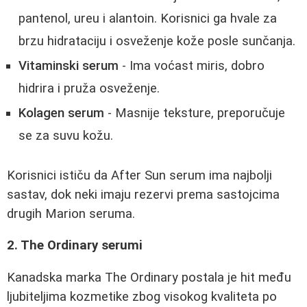
pantenol, ureu i alantoin. Korisnici ga hvale za
brzu hidrataciju i osveženje kože posle sunčanja.
Vitaminski serum
- Ima voćast miris, dobro
hidrira i pruža osveženje.
Kolagen serum
- Masnije teksture, preporučuje
se za suvu kožu.
Korisnici ističu da After Sun serum ima najbolji
sastav, dok neki imaju rezervi prema sastojcima
drugih Marion seruma.
2. The Ordinary serumi
Kanadska marka The Ordinary postala je hit među
ljubiteljima kozmetike zbog visokog kvaliteta po