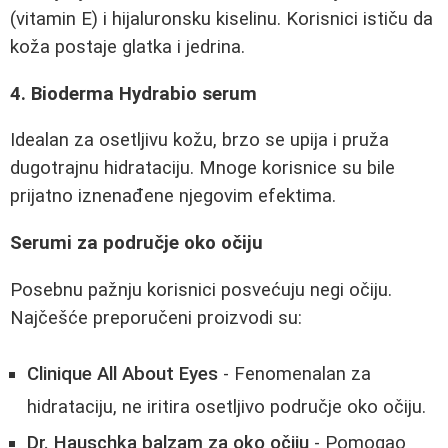
(vitamin E) i hijaluronsku kiselinu. Korisnici ističu da
koža postaje glatka i jedrina.
4. Bioderma Hydrabio serum
Idealan za osetljivu kožu, brzo se upija i pruža
dugotrajnu hidrataciju. Mnoge korisnice su bile
prijatno iznenađene njegovim efektima.
Serumi za područje oko očiju
Posebnu pažnju korisnici posvećuju negi očiju.
Najčešće preporučeni proizvodi su:
Clinique All About Eyes
- Fenomenalan za
hidrataciju, ne iritira osetljivo područje oko očiju.
Dr. Hauschka balzam za oko očiju
- Pomogao