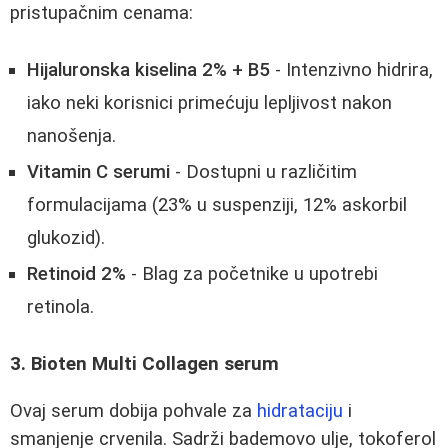
pristupačnim cenama:
Hijaluronska kiselina 2% + B5
- Intenzivno hidrira,
iako neki korisnici primećuju lepljivost nakon
nanošenja.
Vitamin C serumi
- Dostupni u različitim
formulacijama (23% u suspenziji, 12% askorbil
glukozid).
Retinoid 2%
- Blag za početnike u upotrebi
retinola.
3. Bioten Multi Collagen serum
Ovaj serum dobija pohvale za
hidrataciju
i
smanjenje crvenila. Sadrži bademovo ulje, tokoferol