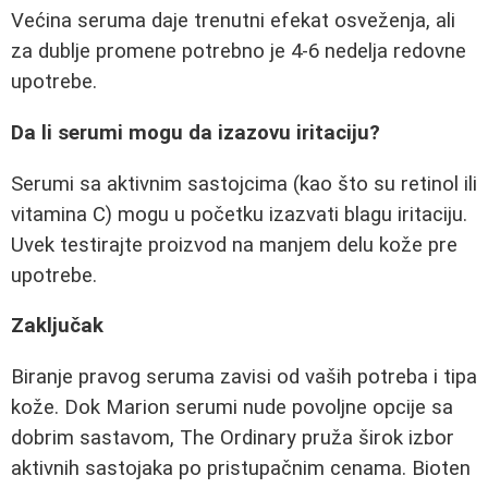
Većina seruma daje trenutni efekat osveženja, ali
za dublje promene potrebno je 4-6 nedelja redovne
upotrebe.
Da li serumi mogu da izazovu iritaciju?
Serumi sa aktivnim sastojcima (kao što su retinol ili
vitamina C) mogu u početku izazvati blagu iritaciju.
Uvek testirajte proizvod na manjem delu kože pre
upotrebe.
Zaključak
Biranje pravog seruma zavisi od vaših potreba i tipa
kože. Dok Marion serumi nude povoljne opcije sa
dobrim sastavom, The Ordinary pruža širok izbor
aktivnih sastojaka po pristupačnim cenama. Bioten