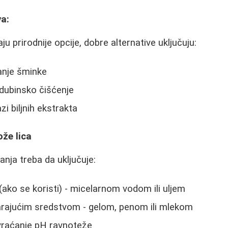
va:
ju prirodnije opcije, dobre alternative uključuju:
danje šminke
 dubinsko čišćenje
zi biljnih ekstrakta
že lica
anja treba da uključuje:
(ako se koristi) - micelarnom vodom ili uljem
rajućim sredstvom - gelom, penom ili mlekom
 vraćanje pH ravnoteže