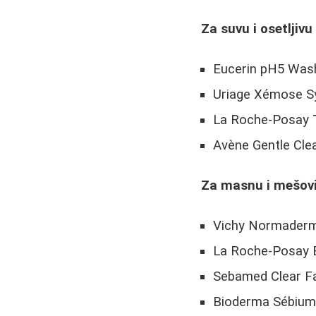
Za suvu i osetljivu
Eucerin pH5 Was
Uriage Xémose S
La Roche-Posay T
Avène Gentle Cle
Za masnu i mešovi
Vichy Normader
La Roche-Posay E
Sebamed Clear F
Bioderma Sébiu