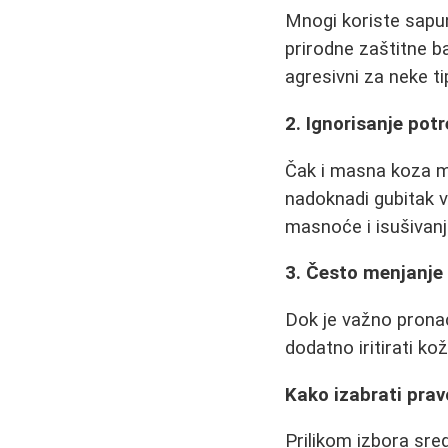
Mnogi koriste sapune
prirodne zaštitne ba
agresivni za neke t
2. Ignorisanje pot
Čak i masna koza m
nadoknadi gubitak 
masnoće i isušivanj
3. Često menjanje
Dok je važno pronać
dodatno iritirati k
Kako izabrati pra
Prilikom izbora sre