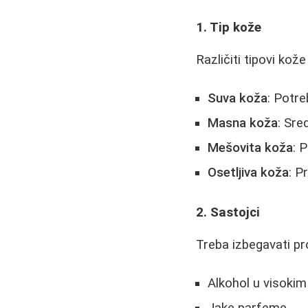
1. Tip kože
Različiti tipovi kož
Suva koža
: Potre
Masna koža
: Sre
Mešovita koža
: 
Osetljiva koža
: P
2. Sastojci
Treba izbegavati pr
Alkohol u visoki