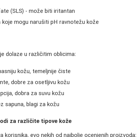
ate (SLS) - može biti iritantan
a koje mogu narušiti pH ravnotežu kože
e dolaze u različitim oblicima:
asniju kožu, temeljnije čiste
ante, dobre za osetljivu kožu
opcija, dobra za suvu kožu
ez sapuna, blagi za kožu
odi za različite tipove kože
 korisnika, evo nekih od najbolje ocenjenih proizvoda: