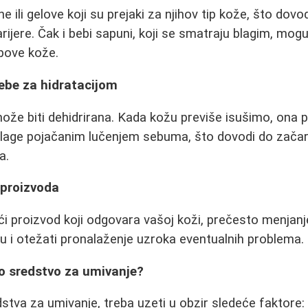
 ili gelove koji su prejaki za njihov tip kože, što dov
rijere. Čak i bebi sapuni, koji se smatraju blagim, mogu
ipove kože.
rebe za hidratacijom
ože biti dehidrirana. Kada kožu previše isušimo, ona 
vlage pojačanim lučenjem sebuma, što dovodi do zača
a.
 proizvoda
i proizvod koji odgovara vašoj koži, prečesto menjan
ožu i otežati pronalaženje uzroka eventualnih problema.
vo sredstvo za umivanje?
dstva za umivanje, treba uzeti u obzir sledeće faktore: