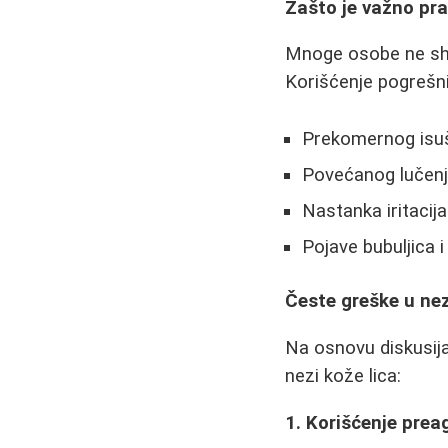
Zašto je važno pra
Mnoge osobe ne shva
Korišćenje pogrešn
Prekomernog isuš
Povećanog lučen
Nastanka iritacija
Pojave bubuljica
Česte greške u nez
Na osnovu diskusija
nezi kože lica:
1. Korišćenje prea