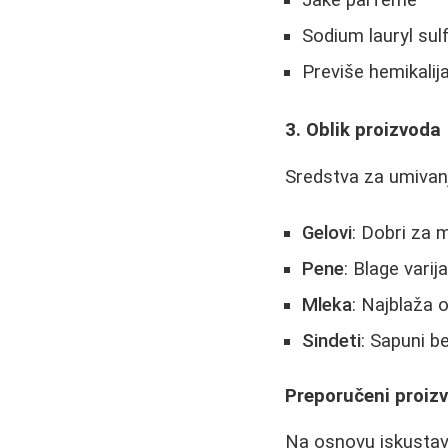
Jake parfeme
Sodium lauryl sulf
Previše hemikalij
3. Oblik proizvoda
Sredstva za umivanj
Gelovi
: Dobri za m
Pene
: Blage varij
Mleka
: Najblaža 
Sindeti
: Sapuni b
Preporučeni proizv
Na osnovu iskustava