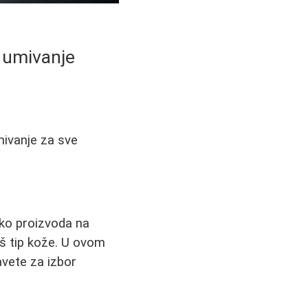
a umivanje
mivanje za sve
liko proizvoda na
aš tip kože. U ovom
avete za izbor