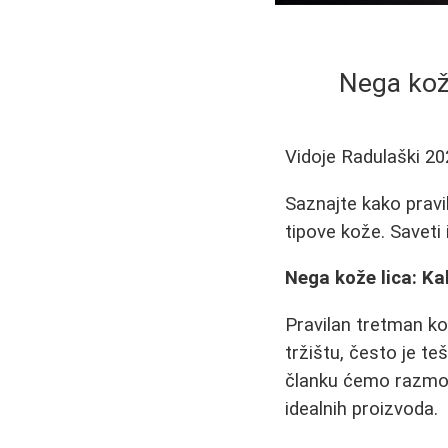
Nega kože
Vidoje Radulaški
20
Saznajte kako pravil
tipove kože. Saveti 
Nega kože lica: Ka
Pravilan tretman kož
tržištu, često je te
članku ćemo razmotr
idealnih proizvoda.