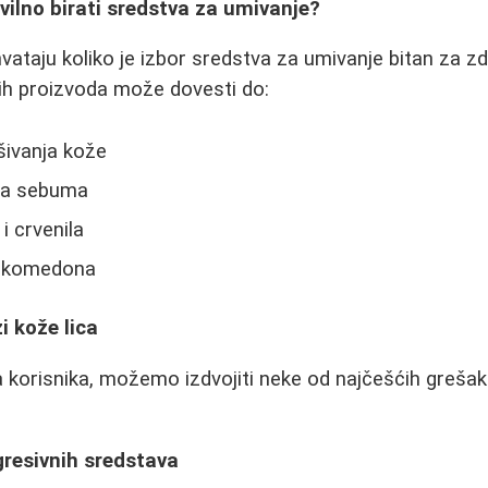
vilno birati sredstva za umivanje?
taju koliko je izbor sredstva za umivanje bitan za zd
ih proizvoda može dovesti do:
ivanja kože
ja sebuma
 i crvenila
 i komedona
i kože lica
 korisnika, možemo izdvojiti neke od najčešćih grešaka
gresivnih sredstava