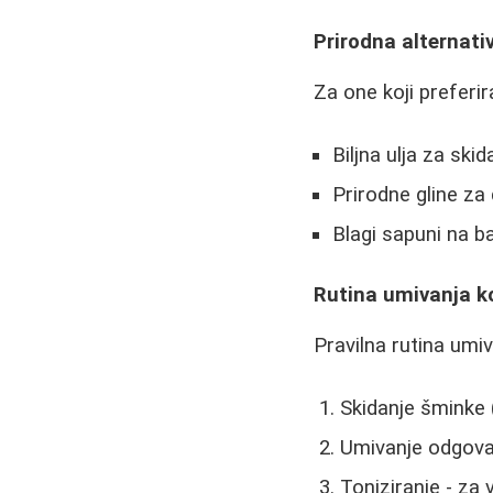
Prirodna alternati
Za one koji preferira
Biljna ulja za ski
Prirodne gline za
Blagi sapuni na ba
Rutina umivanja ko
Pravilna rutina umiv
Skidanje šminke 
Umivanje odgova
Toniziranje - za