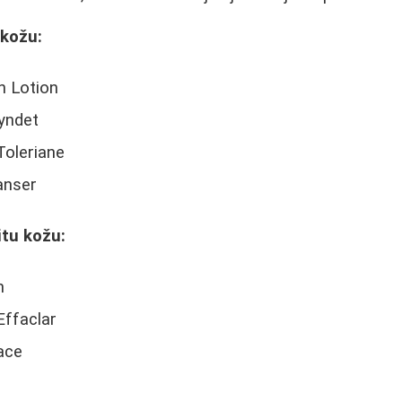
 kožu:
h Lotion
yndet
oleriane
anser
tu kožu:
m
ffaclar
ace
m