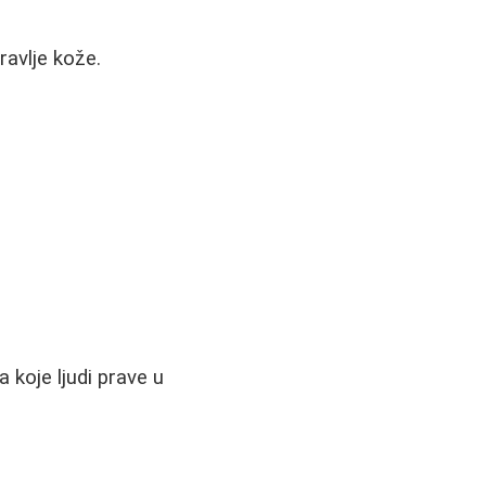
ravlje kože.
 koje ljudi prave u