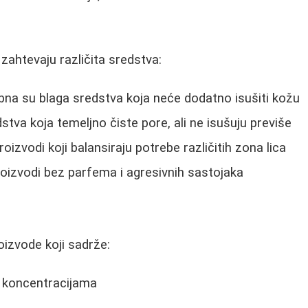
e zahtevaju različita sredstva:
bna su blaga sredstva koja neće dodatno isušiti kožu
dstva koja temeljno čiste pore, ali ne isušuju previše
Proizvodi koji balansiraju potrebe različitih zona lica
roizvodi bez parfema i agresivnih sastojaka
oizvode koji sadrže:
m koncentracijama