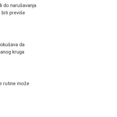
odi do narušavanja
 biti previše
pokušava da
ranog kruga
je rutine može