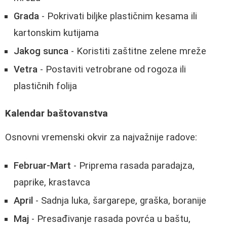
Grada
- Pokrivati biljke plastičnim kesama ili
kartonskim kutijama
Jakog sunca
- Koristiti zaštitne zelene mreže
Vetra
- Postaviti vetrobrane od rogoza ili
plastičnih folija
Kalendar baštovanstva
Osnovni vremenski okvir za najvažnije radove:
Februar-Mart
- Priprema rasada paradajza,
paprike, krastavca
April
- Sadnja luka, šargarepe, graška, boranije
Maj
- Presađivanje rasada povrća u baštu,