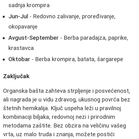
sadnja krompira
Jun-Jul
- Redovno zalivanje, proređivanje,
okopavanje
Avgust-September
- Berba paradajza, paprike,
krastavca
Oktobar
- Berba krompira, batata, šargarepe
Zaključak
Organska bašta zahteva strpljenje i posvećenost,
ali nagrada je u vidu zdravog, ukusnog povrća bez
štetnih hemikalija. Ključ uspeha leži u pravilnoj
kombinaciji biljaka, redovnoj nezi i prirodnim
metodama zaštite. Bez obzira na veličinu vašeg
vrta, uz malo truda i znanja, možete postići