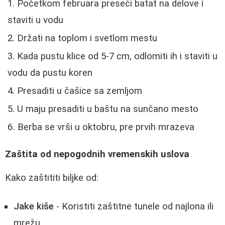
Početkom februara preseći batat na delove i
staviti u vodu
Držati na toplom i svetlom mestu
Kada pustu klice od 5-7 cm, odlomiti ih i staviti u
vodu da pustu koren
Presaditi u čašice sa zemljom
U maju presaditi u baštu na sunčano mesto
Berba se vrši u oktobru, pre prvih mrazeva
Zaštita od nepogodnih vremenskih uslova
Kako zaštititi biljke od:
Jake kiše
- Koristiti zaštitne tunele od najlona ili
mrežu