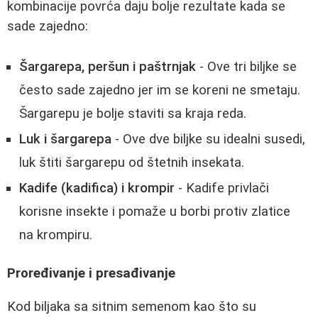
kombinacije povrća daju bolje rezultate kada se
sade zajedno:
Šargarepa, peršun i paštrnjak
- Ove tri biljke se
često sade zajedno jer im se koreni ne smetaju.
Šargarepu je bolje staviti sa kraja reda.
Luk i šargarepa
- Ove dve biljke su idealni susedi,
luk štiti šargarepu od štetnih insekata.
Kadife (kadifica) i krompir
- Kadife privlači
korisne insekte i pomaže u borbi protiv zlatice
na krompiru.
Proređivanje i presađivanje
Kod biljaka sa sitnim semenom kao što su