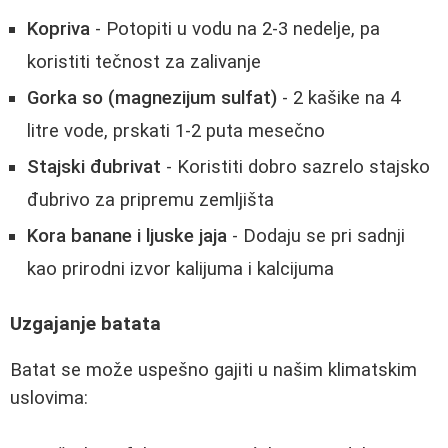
Kopriva
- Potopiti u vodu na 2-3 nedelje, pa
koristiti tečnost za zalivanje
Gorka so (magnezijum sulfat)
- 2 kašike na 4
litre vode, prskati 1-2 puta mesečno
Stajski đubrivat
- Koristiti dobro sazrelo stajsko
đubrivo za pripremu zemljišta
Kora banane i ljuske jaja
- Dodaju se pri sadnji
kao prirodni izvor kalijuma i kalcijuma
Uzgajanje batata
Batat se može uspešno gajiti u našim klimatskim
uslovima: