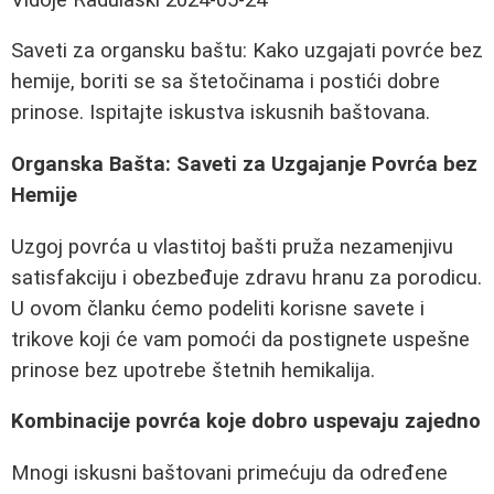
Saveti za organsku baštu: Kako uzgajati povrće bez
hemije, boriti se sa štetočinama i postići dobre
prinose. Ispitajte iskustva iskusnih baštovana.
Organska Bašta: Saveti za Uzgajanje Povrća bez
Hemije
Uzgoj povrća u vlastitoj bašti pruža nezamenjivu
satisfakciju i obezbeđuje zdravu hranu za porodicu.
U ovom članku ćemo podeliti korisne savete i
trikove koji će vam pomoći da postignete uspešne
prinose bez upotrebe štetnih hemikalija.
Kombinacije povrća koje dobro uspevaju zajedno
Mnogi iskusni baštovani primećuju da određene