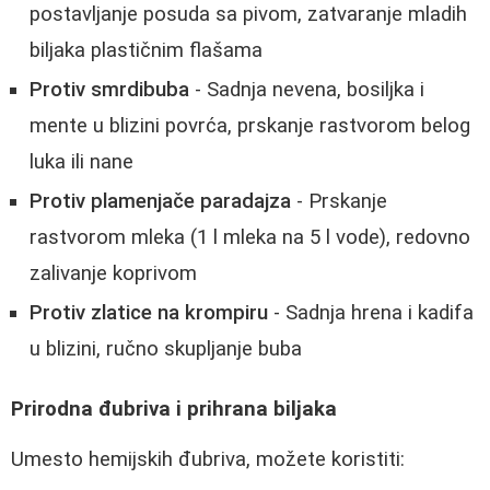
postavljanje posuda sa pivom, zatvaranje mladih
biljaka plastičnim flašama
Protiv smrdibuba
- Sadnja nevena, bosiljka i
mente u blizini povrća, prskanje rastvorom belog
luka ili nane
Protiv plamenjače paradajza
- Prskanje
rastvorom mleka (1 l mleka na 5 l vode), redovno
zalivanje koprivom
Protiv zlatice na krompiru
- Sadnja hrena i kadifa
u blizini, ručno skupljanje buba
Prirodna đubriva i prihrana biljaka
Umesto hemijskih đubriva, možete koristiti: