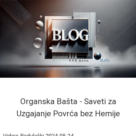
Organska Bašta - Saveti za
Uzgajanje Povrća bez Hemije
Vidoje Radulaški
2024-05-24