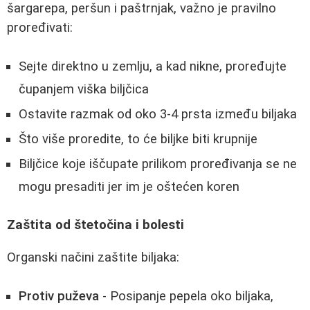
šargarepa, peršun i paštrnjak, važno je pravilno
proređivati:
Sejte direktno u zemlju, a kad nikne, proređujte
čupanjem viška biljčica
Ostavite razmak od oko 3-4 prsta između biljaka
Što više proredite, to će biljke biti krupnije
Biljčice koje iščupate prilikom proređivanja se ne
mogu presaditi jer im je oštećen koren
Zaštita od štetočina i bolesti
Organski načini zaštite biljaka:
Protiv puževa
- Posipanje pepela oko biljaka,