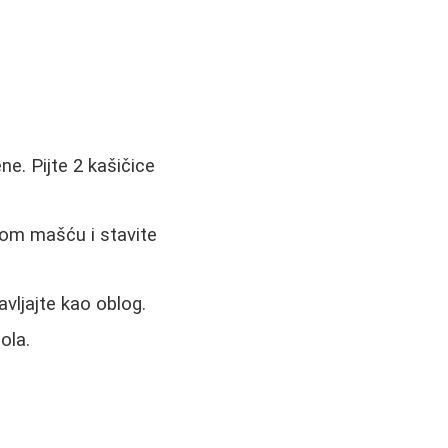
e. Pijte 2 kašičice
kom mašću i stavite
avljajte kao oblog.
ola.