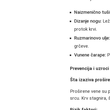
Naizmenično tuši
Dizanje nogu:
Leža
protok krvi.
Ruzmarinovo ulje
grčeve.
Vunene čarape:
P
Prevencija i uzro
Šta izaziva prošir
Proširene vene su p
srcu. Krv stagnira, 
Rizik faktori: