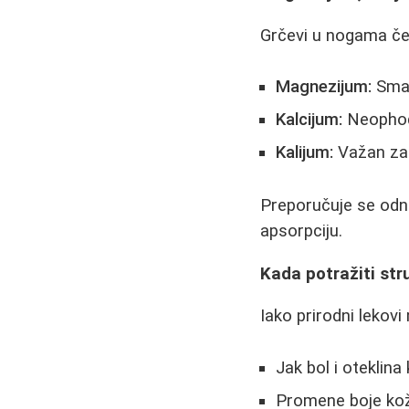
Grčevi u nogama če
Magnezijum:
Sman
Kalcijum:
Neophoda
Kalijum:
Važan za 
Preporučuje se odno
apsorpciju.
Kada potražiti st
Iako prirodni lekovi
Jak bol i oteklina
Promene boje kož