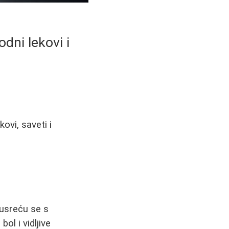
odni lekovi i
ovi, saveti i
usreću se s
ol i vidljive