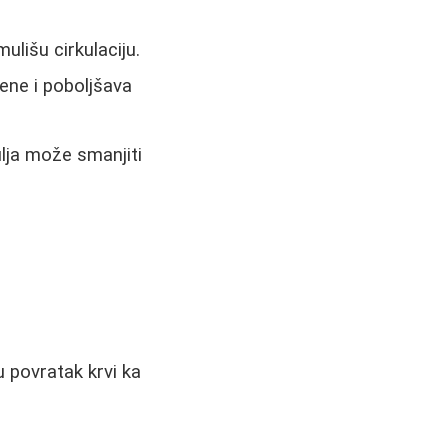
ulišu cirkulaciju.
ene i poboljšava
lja može smanjiti
 povratak krvi ka