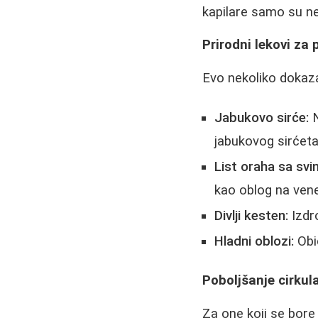
kapilare samo su ne
Prirodni lekovi za 
Evo nekoliko dokaz
Jabukovo sirće:
N
jabukovog sirćet
List oraha sa sv
kao oblog na vene
Divlji kesten:
Izdro
Hladni oblozi:
Obi
Poboljšanje cirkula
Za one koji se bore