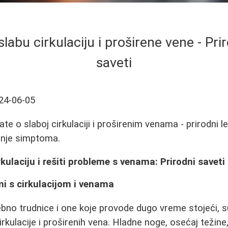
labu cirkulaciju i proširene vene - Prir
saveti
24-06-05
te o slaboj cirkulaciji i proširenim venama - prirodni lek
anje simptoma.
kulaciju i rešiti probleme s venama: Prirodni saveti
i s cirkulacijom i venama
no trudnice i one koje provode dugo vreme stojeći, s
kulacije i proširenih vena. Hladne noge, osećaj težine, b