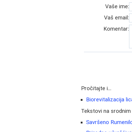
Vaše ime:
Vaš email:
Komentar:
Pročitajte i...
Biorevitalizacija l
Tekstovi na srodnim
Savršeno Rumenilo