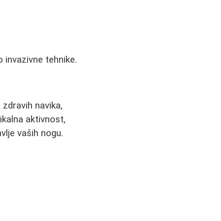
 invazivne tehnike.
 zdravih navika,
ikalna aktivnost,
vlje vaših nogu.