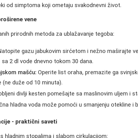
ki od simptoma koji ometaju svakodnevni život.
proširene vene
anih prirodnih metoda za ublažavanje tegoba:
atopite gazu jabukovim sirćetom i nežno maširajte ven
a sa 2 dl vode dnevno tokom 30 dana.
injskom mašću:
Operite list oraha, premazite ga svinjs
 (ne duže od 10 minuta).
bljeni divlji kesten pomešajte sa maslinovim uljem i st
čna hladna voda može pomoći u smanjenju otekline i b
cije - praktični saveti
 s hladnim stopalima i slabom cirkulacijom: