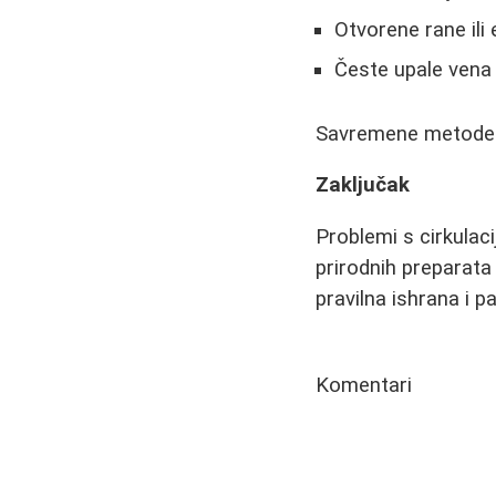
Otvorene rane il
Česte upale vena
Savremene metode le
Zaključak
Problemi s cirkulac
prirodnih preparata
pravilna ishrana i 
Komentari