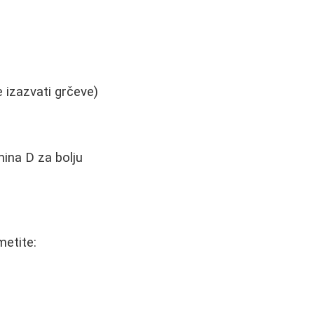
 izazvati grčeve)
ina D za bolju
metite: