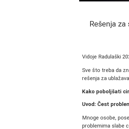
Rešenja za s
Vidoje Radulaški
20
Sve što treba da zna
rešenja za ublažav
Kako poboljšati cir
Uvod: Čest problem
Mnoge osobe, poseb
problemima slabe cir