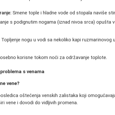
ranje:
Smene tople i hladne vode od stopala naviše stim
nje s podignutim nogama (iznad nivoa srca) opušta v
:
Topljenje nogu u vodi sa nekoliko kapi ruzmarinovog u
osebno korisne tokom noći za održavanje toplote.
ci problema s venama
ene vene?
osledica oštećenja venskih zalistaka koji omogućavaju
širi vene i dovodi do vidljivih promena.