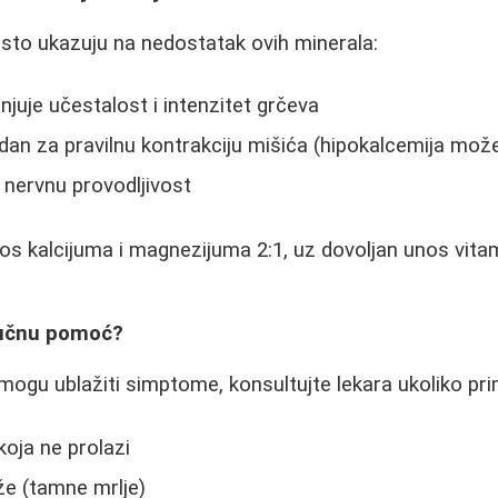
sto ukazuju na nedostatak ovih minerala:
juje učestalost i intenzitet grčeva
n za pravilnu kontrakciju mišića (hipokalcemija može
nervnu provodljivost
s kalcijuma i magnezijuma 2:1, uz dovoljan unos vitam
ručnu pomoć?
 mogu ublažiti simptome, konsultujte lekara ukoliko pri
 koja ne prolazi
e (tamne mrlje)