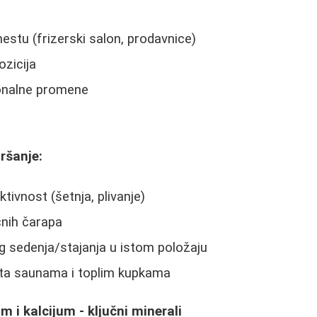
estu (frizerski salon, prodavnice)
zicija
onalne promene
ršanje:
tivnost (šetnja, plivanje)
čnih čarapa
g sedenja/stajanja u istom položaju
ta saunama i toplim kupkama
m i kalcijum - ključni minerali