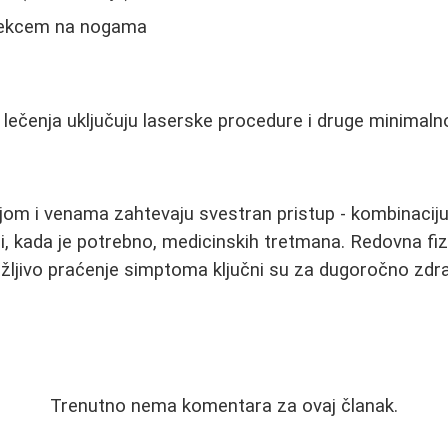
i ekcem na nogama
čenja uključuju laserske procedure i druge minimalno
ijom i venama zahtevaju svestran pristup - kombinaciju
 i, kada je potrebno, medicinskih tretmana. Redovna fiz
pažljivo praćenje simptoma ključni su za dugoročno zdra
Trenutno nema komentara za ovaj članak.