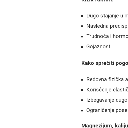
Dugo stajanje u m
Nasledna predispo
Trudnoća i horm
Gojaznost
Kako sprečiti pogo
Redovna fizička ak
Korišćenje elasti
Izbegavanje dugo
Ograničenje pose
Magnezijum, kaliju