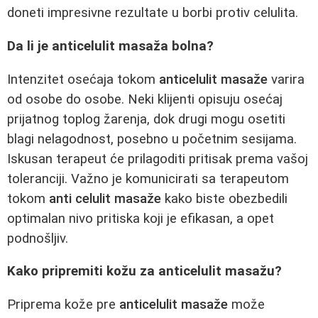
doneti impresivne rezultate u borbi protiv celulita.
Da li je anticelulit masaža bolna?
Intenzitet osećaja tokom
anticelulit masaže
varira
od osobe do osobe. Neki klijenti opisuju osećaj
prijatnog toplog žarenja, dok drugi mogu osetiti
blagi nelagodnost, posebno u početnim sesijama.
Iskusan terapeut će prilagoditi pritisak prema vašoj
toleranciji. Važno je komunicirati sa terapeutom
tokom
anti celulit masaže
kako biste obezbedili
optimalan nivo pritiska koji je efikasan, a opet
podnošljiv.
Kako pripremiti kožu za anticelulit masažu?
Priprema kože pre
anticelulit masaže
može