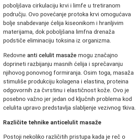
poboljšava cirkulaciju krvi i limfe u tretiranom
području. Ovo povećanje protoka krvi omogućava
bolje snabdevanje ćelija kiseonikom i hranljivim
materijama, dok poboljšana limfna drenaža
podstiče eliminaciju toksina iz organizma.
Redovne
anti celulit masaže
mogu značajno
doprineti razbijanju masnih ćelija i sprečavanju
njihovog ponovnog formiranja. Osim toga, masaža
stimuliše produkciju kolagena i elastina, proteina
odgovornih za čvrstinu i elastičnost kože. Ovo je
posebno važno jer jedan od ključnih problema kod
celulita upravo predstavlja slabljenje vezivnog tkiva.
Različite tehnike anticelulit masaže
Postoji nekoliko različitih pristupa kada je reč o