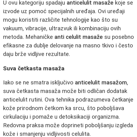
U ovu kategoriju spadaju
anticelulit masaže
koje se
izvode uz pomoć specijalnih uređaja. Ovi uređaji
mogu koristiti različite tehnologije kao što su
vakuum, vibracije, ultrazvuk ili kombinaciju ovih
metoda. Mehaničke
anti celulit masaže
su posebno
efikasne za dublje delovanje na masno tkivo i često
daju brže vidljive rezultate.
Suva četkasta masaža
Iako se ne smatra isključivo
anticelulit masažom
,
suva četkasta masaža može biti odličan dodatak
anticelulit rutini. Ova tehnika podrazumeva četkanje
kože prirodnom četkom ka srcu, što poboljšava
cirkulaciju i pomaže u detoksikaciji organizma.
Redovna praksa može doprineti poboljšanju izgleda
kože i smanjenju vidljivosti celulita.