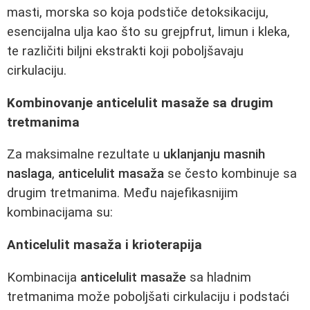
masti, morska so koja podstiče detoksikaciju,
esencijalna ulja kao što su grejpfrut, limun i kleka,
te različiti biljni ekstrakti koji poboljšavaju
cirkulaciju.
Kombinovanje anticelulit masaže sa drugim
tretmanima
Za maksimalne rezultate u
uklanjanju masnih
naslaga
,
anticelulit masaža
se često kombinuje sa
drugim tretmanima. Među najefikasnijim
kombinacijama su:
Anticelulit masaža i krioterapija
Kombinacija
anticelulit masaže
sa hladnim
tretmanima može poboljšati cirkulaciju i podstaći