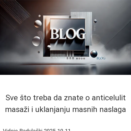
Sve što treba da znate o anticelulit
masaži i uklanjanju masnih naslaga
Vidoje Radulaški
2025-10-11