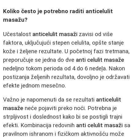
Koliko često je potrebno raditi anticelulit
masažu?
Učestalost
anticelulit masaži
zavisi od više
faktora, uključujući stepen celulita, opšte stanje
kože i željene rezultate. U početnoj fazi tretmana,
preporučuje se jedna do dve
anti celulit masaže
nedeljno tokom perioda od 4 do 6 nedeļa. Nakon
postizanja željenih rezultata, dovoljno je održavati
efekte jednom mesečno.
Važno je napomenuti da se rezultati
anticelulit
masaže
neće pojaviti preko noći. Potrebna je
strpljivost i doslednost kako bi se postigli trajni
efekti. Kombinacija redovnih
anti celulit masaži
sa
pravilnom ishranom i fizičkom aktivnošću može