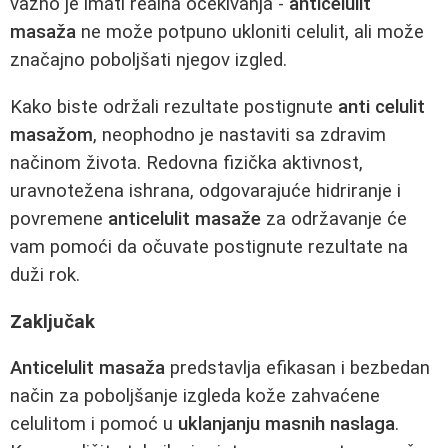
važno je imati realna očekivanja -
anticelulit
masaža
ne može potpuno ukloniti celulit, ali može
značajno poboljšati njegov izgled.
Kako biste održali rezultate postignute
anti celulit
masažom
, neophodno je nastaviti sa zdravim
načinom života. Redovna fizička aktivnost,
uravnotežena ishrana, odgovarajuće hidriranje i
povremene
anticelulit masaže
za održavanje će
vam pomoći da očuvate postignute rezultate na
duži rok.
Zaključak
Anticelulit masaža
predstavlja efikasan i bezbedan
način za poboljšanje izgleda kože zahvaćene
celulitom i pomoć u
uklanjanju masnih naslaga
.