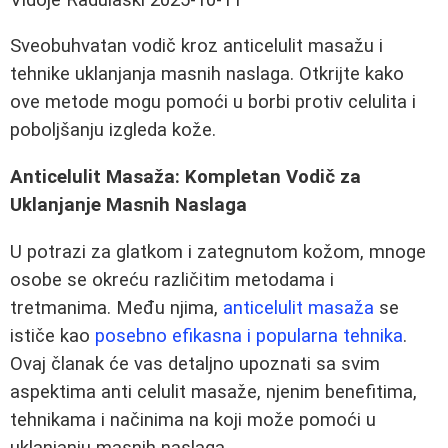
Sveobuhvatan vodič kroz anticelulit masažu i
tehnike uklanjanja masnih naslaga. Otkrijte kako
ove metode mogu pomoći u borbi protiv celulita i
poboljšanju izgleda kože.
Anticelulit Masaža: Kompletan Vodič za
Uklanjanje Masnih Naslaga
U potrazi za glatkom i zategnutom kožom, mnoge
osobe se okreću različitim metodama i
tretmanima. Među njima,
anticelulit masaža
se
ističe kao
posebno efikasna i popularna tehnika
.
Ovaj članak će vas detaljno upoznati sa svim
aspektima anti celulit masaže, njenim benefitima,
tehnikama i načinima na koji može pomoći u
uklanjanju masnih naslaga.