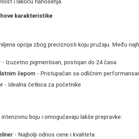
nost i lakoću nanošenja.
jihove karakteristike
miljena opcija zbog preciznosti koju pružaju. Među najh
r
- Izuzetno pigmentisan, postojan do 24 časa
zlatnim čepom
- Pristupačan sa odličnim performans
er
- Idealna četkica za početnike
 intenzivnu boju i omogućavaju lakše prepravke:
eliner
- Najbolji odnos cene i kvaliteta