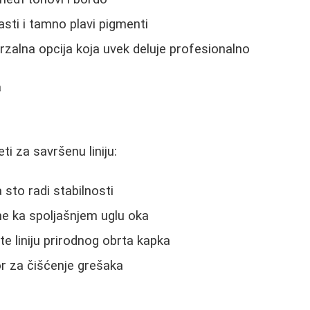
asti i tamno plavi pigmenti
rzalna opcija koja uvek deluje profesionalno
a
i za savršenu liniju:
 sto radi stabilnosti
ne ka spoljašnjem uglu oka
te liniju prirodnog obrta kapka
or za čišćenje grešaka