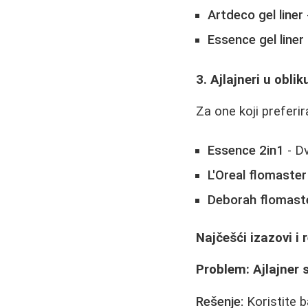
Artdeco gel liner
Essence gel liner
3. Ajlajneri u obli
Za one koji preferi
Essence 2in1
- Dv
L'Oreal flomaster
Deborah flomast
Najčešći izazovi i 
Problem: Ajlajner
Rešenje:
Koristite b