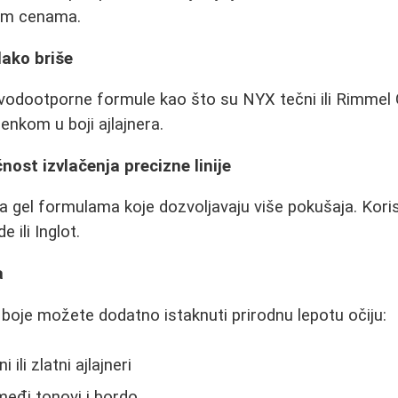
nim cenama.
lako briše
vodootporne formule kao što su NYX tečni ili Rimmel
enkom u boji ajlajnera.
st izvlačenja precizne linije
 gel formulama koje dozvoljavaju više pokušaja. Korist
 ili Inglot.
a
boje možete dodatno istaknuti prirodnu lepotu očiju:
i ili zlatni ajlajneri
međi tonovi i bordo