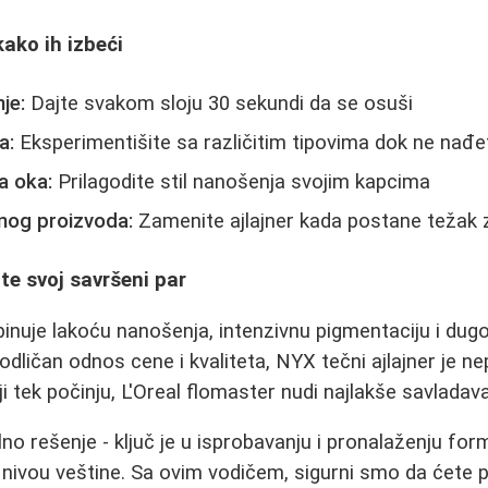
kako ih izbeći
je:
Dajte svakom sloju 30 sekundi da se osuši
a:
Eksperimentišite sa različitim tipovima dok ne nađe
a oka:
Prilagodite stil nanošenja svojim kapcima
enog proizvoda:
Zamenite ajlajner kada postane težak 
te svoj savršeni par
mbinuje lakoću nanošenja, intenzivnu pigmentaciju i dug
dličan odnos cene i kvaliteta, NYX tečni ajlajner je n
ji tek počinju, L'Oreal flomaster nudi najlakše savladav
lno rešenje - ključ je u isprobavanju i pronalaženju fo
i nivou veštine. Sa ovim vodičem, sigurni smo da ćete 