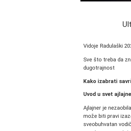
Ul
Vidoje Radulaški
20
Sve što treba da zna
dugotrajnost
Kako izabrati savr
Uvod u svet ajlajn
Ajlajner je nezaobi
može biti pravi iza
sveobuhvatan vodič 