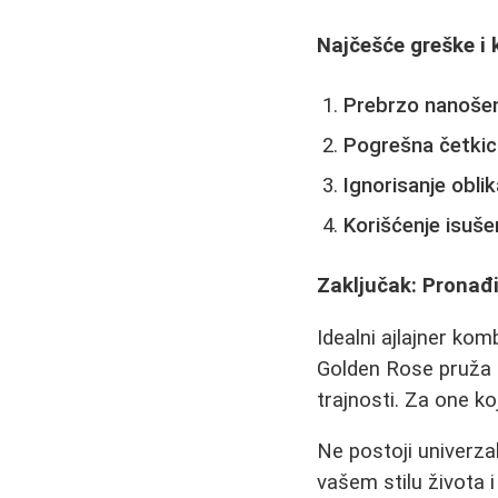
Najčešće greške i 
Prebrzo nanošen
Pogrešna četkic
Ignorisanje oblik
Korišćenje isuš
Zaključak: Pronađi
Idealni ajlajner ko
Golden Rose pruža o
trajnosti. Za one ko
Ne postoji univerza
vašem stilu života 