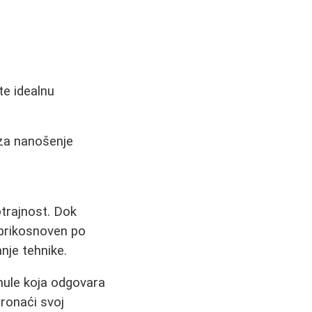
te idealnu
za nanošenje
otrajnost. Dok
eprikosnoven po
anje tehnike.
rmule koja odgovara
pronaći svoj