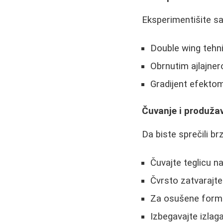
Eksperimentišite sa
Double wing teh
Obrnutim ajlajne
Gradijent efekto
Čuvanje i produžav
Da biste sprečili br
Čuvajte teglicu 
Čvrsto zatvarajt
Za osušene formul
Izbegavajte izlaga