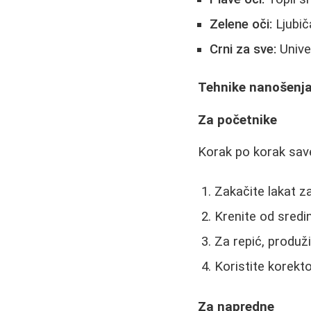
Zelene oči:
Ljubič
Crni za sve:
Unive
Tehnike nanošenj
Za početnike
Korak po korak savet
Zakačite lakat za
Krenite od sredi
Za repić, produži
Koristite korekt
Za napredne