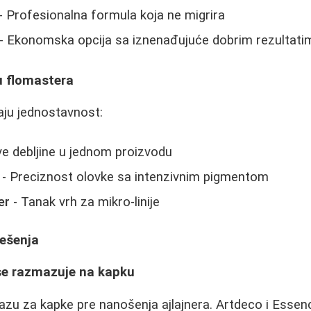
- Profesionalna formula koja ne migrira
- Ekonomska opcija sa iznenađujuće dobrim rezultati
ku flomastera
raju jednostavnost:
e debljine u jednom proizvodu
- Preciznost olovke sa intenzivnim pigmentom
er
- Tanak vrh za mikro-linije
rešenja
 se razmazuje na kapku
azu za kapke pre nanošenja ajlajnera. Artdeco i Essen