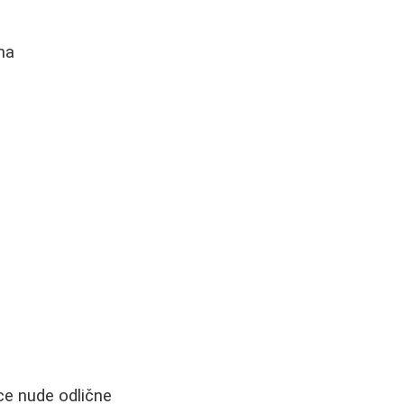
ma
ce nude odlične