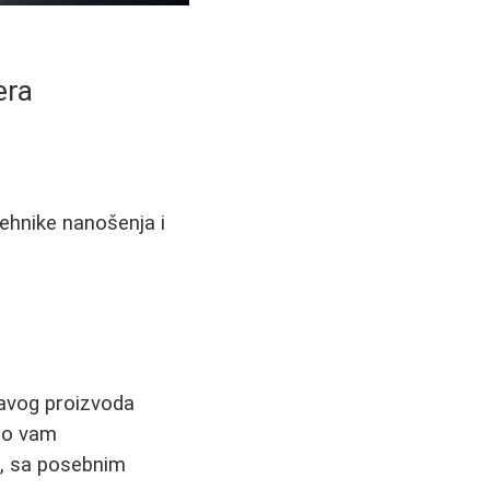
era
tehnike nanošenja i
ravog proizvoda
imo vam
i, sa posebnim