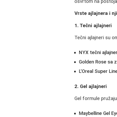
osvrtom na postoja
Vrste ajlajnera i n
1. Tečni ajlajneri
Tečni ajlajneri su o
NYX tečni ajlajne
Golden Rose sa 
L'Oreal Super Lin
2. Gel ajlajneri
Gel formule pružaju
Maybelline Gel Ey