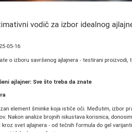
timativni vodič za izbor idealnog ajlajn
25-05-16
te o izboru savršenog ajlajnera - testirani proizvodi, 
šeni ajlajner: Sve što treba da znate
era
lazan element šminke koja ističe oči. Međutim, izbor p
zov. Nakon analize brojnih iskustava korisnica, donos
kroz svet ajlajnera - od tečnih formula do gel varijant