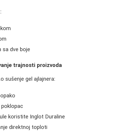
:
nikom
rom
m sa dve boje
anje trajnosti proizvoda
zo sušenje gel ajlajnera:
naopako
e poklopac
e koristite Inglot Duraline
nje direktnoj toploti