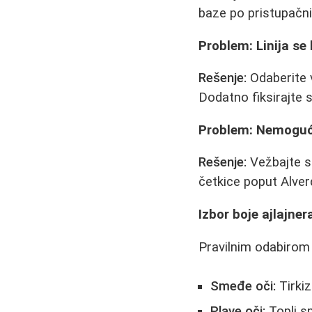
baze po pristupač
Problem: Linija se 
Rešenje:
Odaberite 
Dodatno fiksirajte s
Problem: Nemogućno
Rešenje:
Vežbajte sa
četkice poput Alverde
Izbor boje ajlajner
Pravilnim odabirom 
Smeđe oči:
Tirkizn
Plave oči:
Topli s