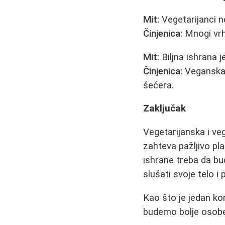
Mit:
Vegetarijanci n
Činjenica:
Mnogi vrhu
Mit:
Biljna ishrana 
Činjenica:
Veganska 
šećera.
Zaključak
Vegetarijanska i ve
zahteva pažljivo pla
ishrane treba da bu
slušati svoje telo i
Kao što je jedan ko
budemo bolje osobe,