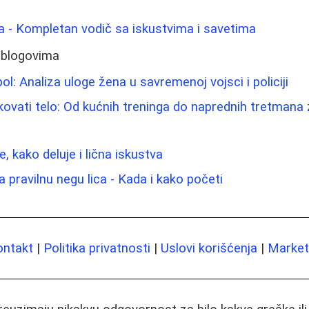
ica - Kompletan vodič sa iskustvima i savetima
 blogovima
l: Analiza uloge žena u savremenoj vojsci i policiji
kovati telo: Od kućnih treninga do naprednih tretmana z
e, kako deluje i lična iskustva
 pravilnu negu lica - Kada i kako početi
ontakt
|
Politika privatnosti
|
Uslovi korišćenja
|
Marketi