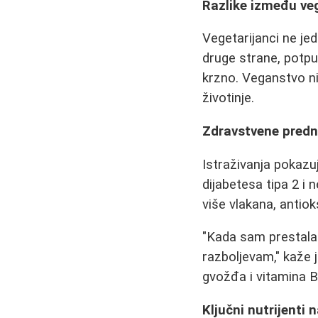
Razlike između veg
Vegetarijanci ne je
druge strane, potpu
krzno. Veganstvo nij
životinje.
Zdravstvene predno
Istraživanja pokazuju
dijabetesa tipa 2 i
više vlakana, antioks
"Kada sam prestala
razboljevam," kaže
gvožđa i vitamina B
Ključni nutrijenti 