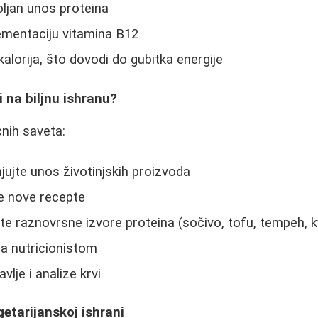
ljan unos proteina
mentaciju vitamina B12
alorija, što dovodi do gubitka energije
i na biljnu ishranu?
čnih saveta:
jte unos životinjskih proizvoda
te nove recepte
te raznovrsne izvore proteina (sočivo, tofu, tempeh, k
a nutricionistom
vlje i analize krvi
getarijanskoj ishrani