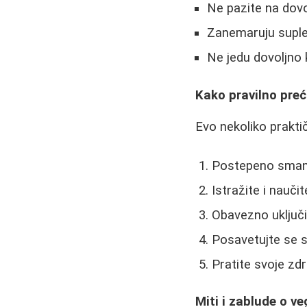
Ne pazite na dovo
Zanemaruju suple
Ne jedu dovoljno k
Kako pravilno preć
Evo nekoliko prakti
Postepeno smanju
Istražite i nauči
Obavezno uključi
Posavetujte se s
Pratite svoje zdra
Miti i zablude o ve