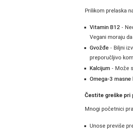
Prilikom prelaska na
Vitamin B12
- Neo
Vegani moraju da
Gvožđe
- Biljni i
preporučljivo kom
Kalcijum
- Može se
Omega-3 masne k
Čestite greške pri
Mnogi početnici pr
Unose previše pre