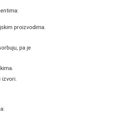
jentima:
njskim proizvodima.
orbuju, pa je
ekima.
izvori.
a: