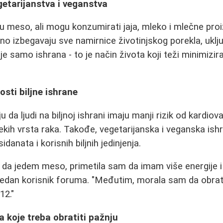
etarijanstva i veganstva
du meso, ali mogu konzumirati jaja, mleko i mlečne pro
no izbegavaju sve namirnice životinjskog porekla, uklju
e samo ishrana - to je način života koji teži minimizir
sti biljne ishrane
 da ljudi na biljnoj ishrani imaju manji rizik od kardiov
 nekih vrsta raka. Takođe, vegetarijanska i veganska is
idanata i korisnih biljnih jedinjenja.
 da jedem meso, primetila sam da imam više energije i
 jedan korisnik foruma. "Međutim, morala sam da obra
12."
na koje treba obratiti pažnju