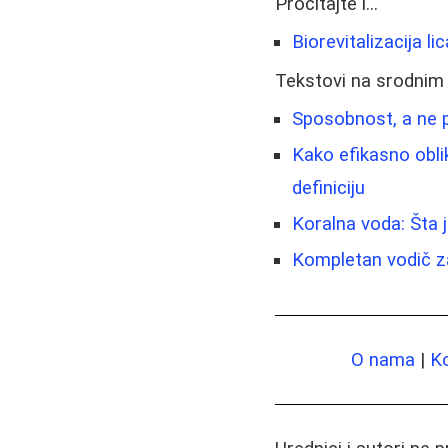
Pročitajte i...
Biorevitalizacija l
Tekstovi na srodnim
Sposobnost, a ne po
Kako efikasno obli
definiciju
Koralna voda: Šta j
Kompletan vodič za
O nama
|
K