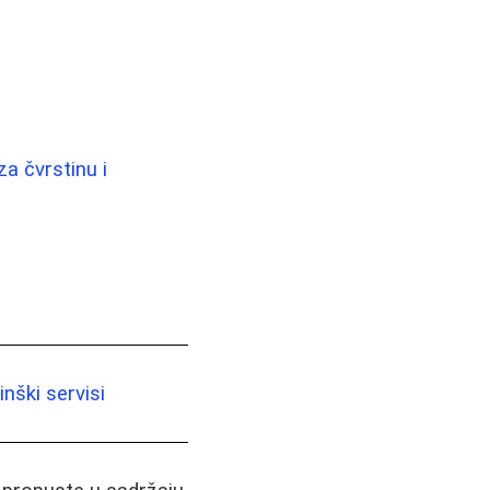
a čvrstinu i
nški servisi