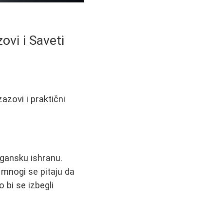
ovi i Saveti
azovi i praktični
egansku ishranu.
 mnogi se pitaju da
o bi se izbegli