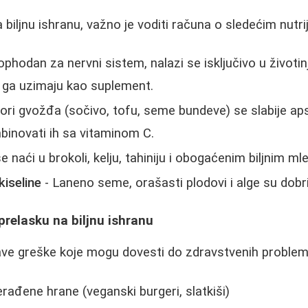
 biljnu ishranu, važno je voditi računa o sledećim nutri
phodan za nervni sistem, nalazi se isključivo u životi
 ga uzimaju kao suplement.
zvori gvožđa (sočivo, tofu, seme bundeve) se slabije aps
binovati ih sa vitaminom C.
 naći u brokoli, kelju, tahiniju i obogaćenim biljnim ml
iseline
- Laneno seme, orašasti plodovi i alge su dobri 
 prelasku na biljnu ishranu
ave greške koje mogu dovesti do zdravstvenih problem
rađene hrane (veganski burgeri, slatkiši)