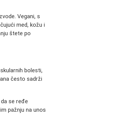
izvode. Vegani, s
čujući med, kožu i
anju štete po
askularnih bolesti,
hrana često sadrži
 da se ređe
tim pažnju na unos