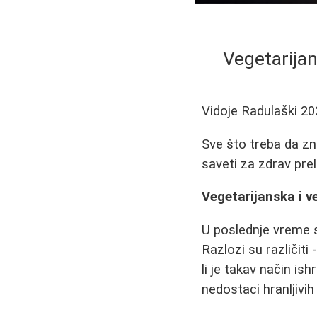
Vegetarijan
Vidoje Radulaški
20
Sve što treba da zna
saveti za zdrav prel
Vegetarijanska i v
U poslednje vreme s
Razlozi su različiti
li je takav način is
nedostaci hranljivih