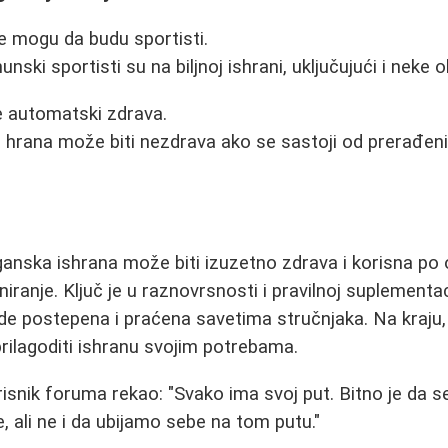
e mogu da budu sportisti.
nski sportisti su na biljnoj ishrani, uključujući i neke 
je automatski zdrava.
hrana može biti nezdrava ako se sastoji od prerađeni
ganska ishrana može biti izuzetno zdrava i korisna po 
niranje. Ključ je u raznovrsnosti i pravilnoj suplement
de postepena i praćena savetima stručnjaka. Na kraju, 
 prilagoditi ishranu svojim potrebama.
risnik foruma rekao: "Svako ima svoj put. Bitno je da 
 ali ne i da ubijamo sebe na tom putu."