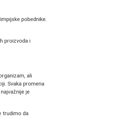
olimpijske pobednike.
h proizvoda i
organizam, ali
aciji. Svaka promena
najvažnije je
se trudimo da