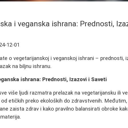
ska i veganska ishrana: Prednosti, Izaz
24-12-01
te o vegetarijanskoj i veganskoj ishrani – prednosti, iz
azak na biljnu ishranu.
eganska ishrana: Prednosti, Izazovi i Saveti
ve više ljudi razmatra prelazak na vegetarijansku ili v
 - od etičkih preko ekoloških do zdravstvenih. Međutim,
hrane zaista zdrav i kako pravilno balansirati obroke kak
 materija.