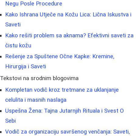
Negu Posle Procedure
Kako Ishrana Utječe na Kožu Lica: Lična Iskustva i
Saveti
Kako rešiti problem sa aknama? Efektivni saveti za
čistu kožu
Rešenje za Spuštene Očne Kapke: Kremine,
Hirurgija i Saveti
Tekstovi na srodnim blogovima
Kompletan vodič kroz tretmane za uklanjanje
celulita i masnih naslaga
Uspešna Žena: Tajna Jutarnjih Rituala i Svest O
Sebi
Vodič za organizaciju savršenog venčanja: Saveti,