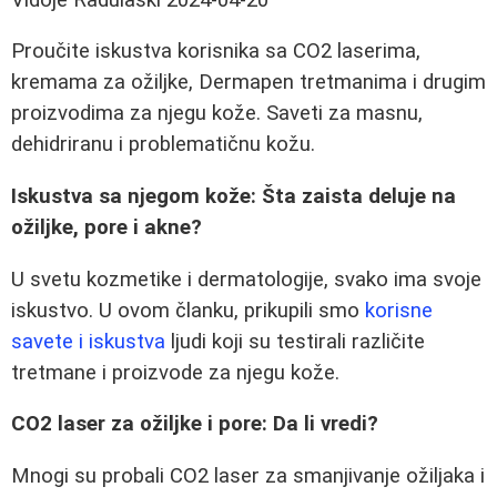
Proučite iskustva korisnika sa CO2 laserima,
kremama za ožiljke, Dermapen tretmanima i drugim
proizvodima za njegu kože. Saveti za masnu,
dehidriranu i problematičnu kožu.
Iskustva sa njegom kože: Šta zaista deluje na
ožiljke, pore i akne?
U svetu kozmetike i dermatologije, svako ima svoje
iskustvo. U ovom članku, prikupili smo
korisne
savete i iskustva
ljudi koji su testirali različite
tretmane i proizvode za njegu kože.
CO2 laser za ožiljke i pore: Da li vredi?
Mnogi su probali CO2 laser za smanjivanje ožiljaka i