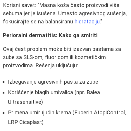
Korisni savet: "Masna koža često proizvodi više
sebuma jer je isušena. Umesto agresivnog sušenja,
fokusirajte se na balansiranu
hidrataciju
."
Perioralni dermatitis: Kako ga smiriti
Ovaj čest problem može biti izazvan pastama za
zube sa SLS-om, fluoridom ili kozmetičkim
proizvodima. Rešenja uključuju:
Izbegavanje agresivnih pasta za zube
Korišćenje blagih umivalica (npr. Balea
Ultrasensitive)
Primena umirujućih krema (Eucerin AtopiControl,
LRP Cicaplast)