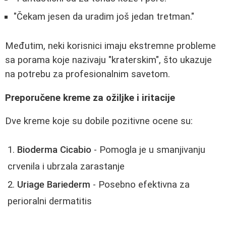
"Čekam jesen da uradim još jedan tretman."
Međutim, neki korisnici imaju ekstremne probleme
sa porama koje nazivaju "kraterskim", što ukazuje
na potrebu za profesionalnim savetom.
Preporučene kreme za ožiljke i iritacije
Dve kreme koje su dobile pozitivne ocene su:
Bioderma Cicabio
- Pomogla je u smanjivanju
crvenila i ubrzala zarastanje
Uriage Bariederm
- Posebno efektivna za
perioralni dermatitis