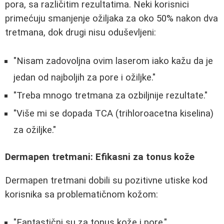
pora, sa različitim rezultatima. Neki korisnici
primećuju smanjenje ožiljaka za oko 50% nakon dva
tretmana, dok drugi nisu oduševljeni:
"Nisam zadovoljna ovim laserom iako kažu da je
jedan od najboljih za pore i ožiljke."
"Treba mnogo tretmana za ozbiljnije rezultate."
"Više mi se dopada TCA (trihloroacetna kiselina)
za ožiljke."
Dermapen tretmani: Efikasni za tonus kože
Dermapen tretmani dobili su pozitivne utiske kod
korisnika sa problematičnom kožom:
"Fantastični su za tonus kože i pore."