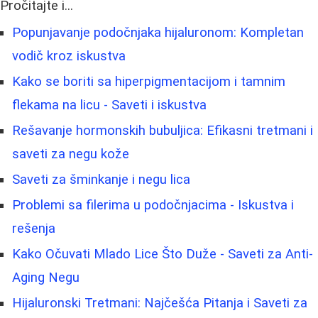
Pročitajte i...
Popunjavanje podočnjaka hijaluronom: Kompletan
vodič kroz iskustva
Kako se boriti sa hiperpigmentacijom i tamnim
flekama na licu - Saveti i iskustva
Rešavanje hormonskih bubuljica: Efikasni tretmani i
saveti za negu kože
Saveti za šminkanje i negu lica
Problemi sa filerima u podočnjacima - Iskustva i
rešenja
Kako Očuvati Mlado Lice Što Duže - Saveti za Anti-
Aging Negu
Hijaluronski Tretmani: Najčešća Pitanja i Saveti za