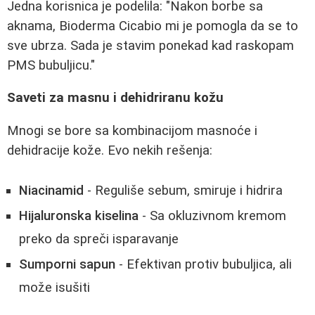
Jedna korisnica je podelila: "Nakon borbe sa
aknama, Bioderma Cicabio mi je pomogla da se to
sve ubrza. Sada je stavim ponekad kad raskopam
PMS bubuljicu."
Saveti za masnu i dehidriranu kožu
Mnogi se bore sa kombinacijom masnoće i
dehidracije kože. Evo nekih rešenja:
Niacinamid
- Reguliše sebum, smiruje i hidrira
Hijaluronska kiselina
- Sa okluzivnom kremom
preko da spreči isparavanje
Sumporni sapun
- Efektivan protiv bubuljica, ali
može isušiti