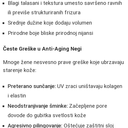
Blagi talasani i tekstura umesto savršeno ravnih
ili previše strukturiranih frizura
Srednje dužine koje dodaju volumen
Prirodne boje bliske prirodnoj nijansi
Česte Greške u Anti-Aging Negi
Mnoge žene nesvesno prave greške koje ubrzavaju
starenje kože:
Preterano sunčanje:
UV zraci uništavaju kolagen
i elastin
Neodstranjivanje šminke:
Začepljene pore
dovode do gubitka svetlosti kože
Agresivno pilingovanje:
Oštećuje zaštitni sloj