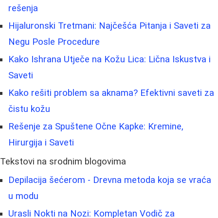
rešenja
Hijaluronski Tretmani: Najčešća Pitanja i Saveti za
Negu Posle Procedure
Kako Ishrana Utječe na Kožu Lica: Lična Iskustva i
Saveti
Kako rešiti problem sa aknama? Efektivni saveti za
čistu kožu
Rešenje za Spuštene Očne Kapke: Kremine,
Hirurgija i Saveti
Tekstovi na srodnim blogovima
Depilacija šećerom - Drevna metoda koja se vraća
u modu
Urasli Nokti na Nozi: Kompletan Vodič za