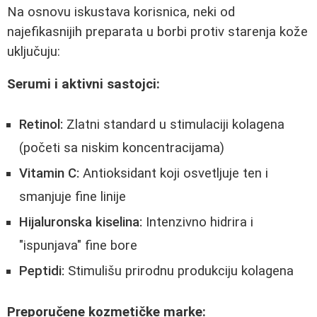
Na osnovu iskustava korisnica, neki od
najefikasnijih preparata u borbi protiv starenja kože
uključuju:
Serumi i aktivni sastojci:
Retinol:
Zlatni standard u stimulaciji kolagena
(početi sa niskim koncentracijama)
Vitamin C:
Antioksidant koji osvetljuje ten i
smanjuje fine linije
Hijaluronska kiselina:
Intenzivno hidrira i
"ispunjava" fine bore
Peptidi:
Stimulišu prirodnu produkciju kolagena
Preporučene kozmetičke marke: