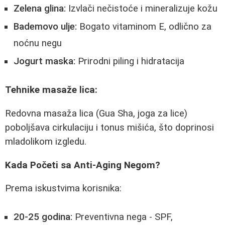
Zelena glina:
Izvlači nečistoće i mineralizuje kožu
Bademovo ulje:
Bogato vitaminom E, odlično za
noćnu negu
Jogurt maska:
Prirodni piling i hidratacija
Tehnike masaže lica:
Redovna masaža lica (Gua Sha, joga za lice)
poboljšava cirkulaciju i tonus mišića, što doprinosi
mladolikom izgledu.
Kada Početi sa Anti-Aging Negom?
Prema iskustvima korisnika:
20-25 godina:
Preventivna nega - SPF,