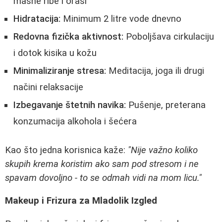
masne ribe i orasi
Hidratacija:
Minimum 2 litre vode dnevno
Redovna fizička aktivnost:
Poboljšava cirkulaciju
i dotok kisika u kožu
Minimaliziranje stresa:
Meditacija, joga ili drugi
načini relaksacije
Izbegavanje štetnih navika:
Pušenje, preterana
konzumacija alkohola i šećera
Kao što jedna korisnica kaže:
"Nije važno koliko
skupih krema koristim ako sam pod stresom i ne
spavam dovoljno - to se odmah vidi na mom licu."
Makeup i Frizura za Mladolik Izgled