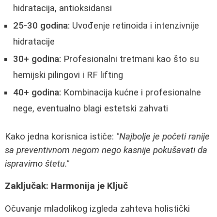
hidratacija, antioksidansi
25-30 godina:
Uvođenje retinoida i intenzivnije
hidratacije
30+ godina:
Profesionalni tretmani kao što su
hemijski pilingovi i RF lifting
40+ godina:
Kombinacija kućne i profesionalne
nege, eventualno blagi estetski zahvati
Kako jedna korisnica ističe:
"Najbolje je početi ranije
sa preventivnom negom nego kasnije pokušavati da
ispravimo štetu."
Zaključak: Harmonija je Ključ
Očuvanje mladolikog izgleda zahteva holistički