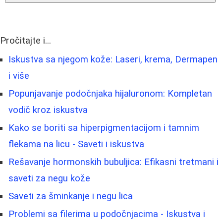
Pročitajte i...
Iskustva sa njegom kože: Laseri, krema, Dermapen
i više
Popunjavanje podočnjaka hijaluronom: Kompletan
vodič kroz iskustva
Kako se boriti sa hiperpigmentacijom i tamnim
flekama na licu - Saveti i iskustva
Rešavanje hormonskih bubuljica: Efikasni tretmani i
saveti za negu kože
Saveti za šminkanje i negu lica
Problemi sa filerima u podočnjacima - Iskustva i