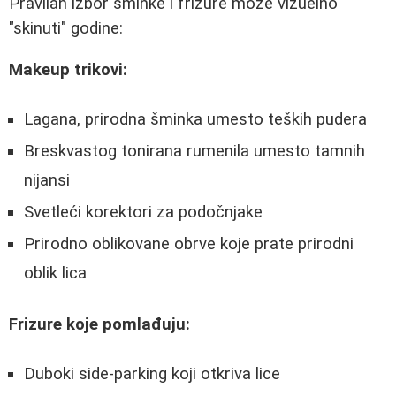
Pravilan izbor šminke i frizure može vizuelno
"skinuti" godine:
Makeup trikovi:
Lagana, prirodna šminka umesto teških pudera
Breskvastog tonirana rumenila umesto tamnih
nijansi
Svetleći korektori za podočnjake
Prirodno oblikovane obrve koje prate prirodni
oblik lica
Frizure koje pomlađuju:
Duboki side-parking koji otkriva lice