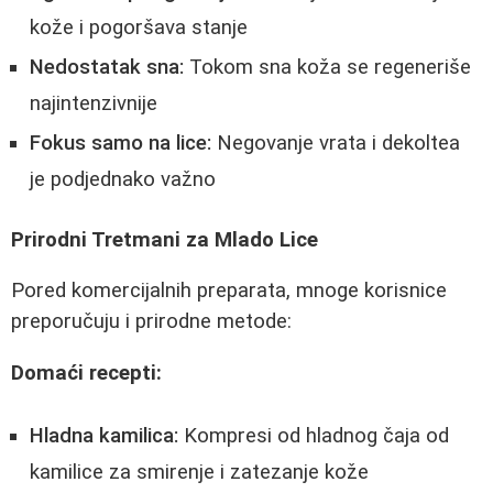
kože i pogoršava stanje
Nedostatak sna:
Tokom sna koža se regeneriše
najintenzivnije
Fokus samo na lice:
Negovanje vrata i dekoltea
je podjednako važno
Prirodni Tretmani za Mlado Lice
Pored komercijalnih preparata, mnoge korisnice
preporučuju i prirodne metode:
Domaći recepti:
Hladna kamilica:
Kompresi od hladnog čaja od
kamilice za smirenje i zatezanje kože