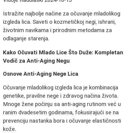
Istražite najbolje načine za očuvanje mladolikog
izgleda lica. Saveti o kozmetičkoj negi, ishrani,
životnim navikama i prirodnim metodama za
odlaganje starenja.
Kako Očuvati Mlado Lice Što Duže: Kompletan
Vodič za Anti-Aging Negu
Osnove Anti-Aging Nege Lica
Očuvanje mladolikog izgleda lica je kombinacija
genetike, pravilne nege i zdravog načina života.
Mnoge žene počinju sa anti-aging rutinom već u
ranim dvadesetim godinama, fokusirajući se na
prevenciju nastanka bora i očuvanje elastičnosti
kože.