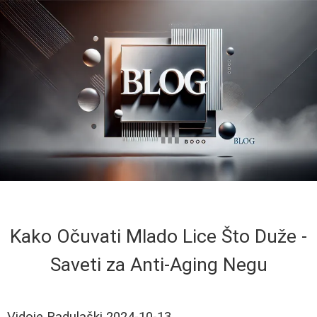
Kako Očuvati Mlado Lice Što Duže -
Saveti za Anti-Aging Negu
Vidoje Radulaški
2024-10-13