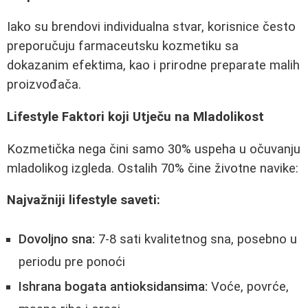
Iako su brendovi individualna stvar, korisnice često
preporučuju farmaceutsku kozmetiku sa
dokazanim efektima, kao i prirodne preparate malih
proizvođača.
Lifestyle Faktori koji Utječu na Mladolikost
Kozmetička nega čini samo 30% uspeha u očuvanju
mladolikog izgleda. Ostalih 70% čine životne navike:
Najvažniji lifestyle saveti:
Dovoljno sna:
7-8 sati kvalitetnog sna, posebno u
periodu pre ponoći
Ishrana bogata antioksidansima:
Voće, povrće,