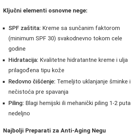
Ključni elementi osnovne nege:
SPF zaštita:
Kreme sa sunčanim faktorom
(minimum SPF 30) svakodnevno tokom cele
godine
Hidratacija:
Kvalitetne hidratantne kreme i ulja
prilagođena tipu kože
Redovno čišćenje:
Temeljito uklanjanje šminke i
nečistoća pre spavanja
Piling:
Blagi hemijski ili mehanički piling 1-2 puta
nedeljno
Najbolji Preparati za Anti-Aging Negu