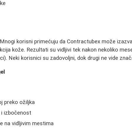
jke
Mnogi korisni primećuju da Contractubex može izazvati
kcija kože. Rezultati su vidljivi tek nakon nekoliko me
). Neki korisnici su zadovoljni, dok drugi ne vide znač
gel
oj preko ožiljka
 i izbočenost
e na vidljivim mestima