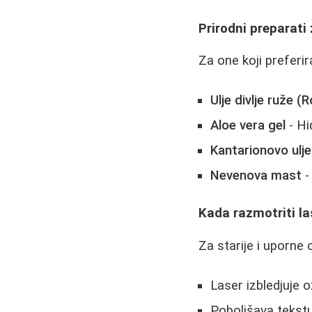
Prirodni preparati 
Za one koji preferir
Ulje divlje ruže 
Aloe vera gel
- Hi
Kantarionovo ulje
Nevenova mast
-
Kada razmotriti l
Za starije i uporne o
Laser izbledjuje o
Poboljšava tekst