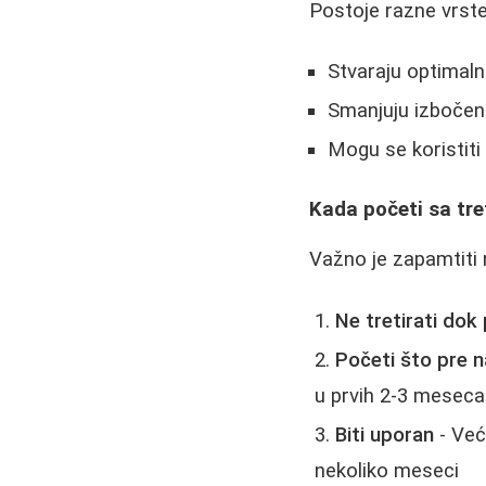
Postoje razne vrste
Stvaraju optimaln
Smanjuju izbočeno
Mogu se koristiti 
Kada početi sa tr
Važno je zapamtiti n
Ne tretirati dok
Početi što pre 
u prvih 2-3 meseca
Biti uporan
- Već
nekoliko meseci