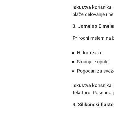
Iskustva korisnika:
blaže delovanje i ne
3. Jomelop E mel
Prirodni melem na b
Hidrira kožu
Smanjuje upalu
Pogodan za sveže
Iskustva korisnika:
teksturu. Posebno j
4. Silikonski flaste