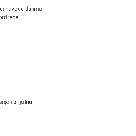
ici navode da ima
upotrebe.
je i prijatnu