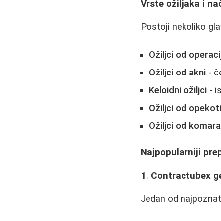
Vrste ožiljaka i n
Postoji nekoliko gla
Ožiljci od operaci
Ožiljci od akni
- č
Keloidni ožiljci
- i
Ožiljci od opekot
Ožiljci od komar
Najpopularniji prep
1. Contractubex g
Jedan od najpoznatij