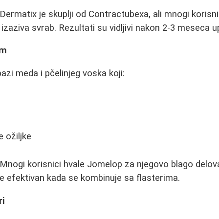
Dermatix je skuplji od Contractubexa, ali mnogi korisn
 izaziva svrab. Rezultati su vidljivi nakon 2-3 meseca 
em
azi meda i pčelinjeg voska koji:
 ožiljke
Mnogi korisnici hvale Jomelop za njegovo blago delovan
e efektivan kada se kombinuje sa flasterima.
ri