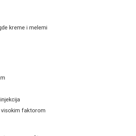
 gde kreme i melemi
jem
njekcija
sa visokim faktorom