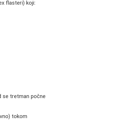
flasteri) koji:
kad se tretman počne
evno) tokom