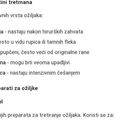
ačini tretmana
vnih vrsta ožiljaka:
ja
- nastaju nakon hirurških zahvata
esto u vidu rupica ili tamnih fleka
spupčeni, često veći od originalne rane
ina
- mogu biti veoma upadljivi
aca
- nastaju intenzivnim češanjem
arati za ožiljke
el
ih preparata za tretiranje ožiljaka. Koristi se za: