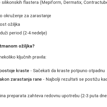
 silikonskih flastera (Mepiform, Dermatix, Contractubex 
o okruženje za zarastanje
st ožiljka
duži period (2-4 nedelje)
etmanom ožiljka?
ekoliko ključnih pravila:
 postoje kraste
- Sačekati da kraste potpuno otpadnu
nakon zarastanja rane
- Najbolji rezultati se postižu 
ina preparata zahteva redovnu upotrebu (2-3 puta dn