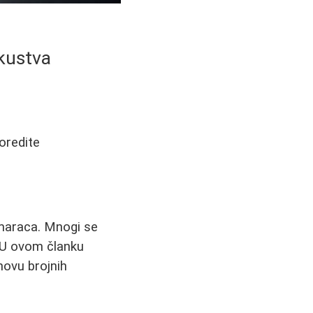
skustva
poredite
maraca. Mnogi se
. U ovom članku
novu brojnih