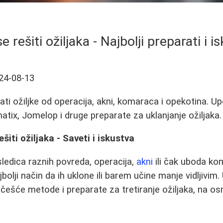
e rešiti ožiljaka - Najbolji preparati i i
24-08-13
ati ožiljke od operacija, akni, komaraca i opekotina. U
tix, Jomelop i druge preparate za uklanjanje ožiljaka.
šiti ožiljaka - Saveti i iskustva
sledica raznih povreda, operacija,
akni
ili čak uboda ko
olji način da ih uklone ili barem učine manje vidljivim
češće metode i preparate za tretiranje ožiljaka, na os