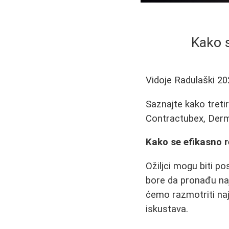
Kako s
Vidoje Radulaški
20
Saznajte kako tretir
Contractubex, Derma
Kako se efikasno re
Ožiljci mogu biti po
bore da pronađu najb
ćemo razmotriti naj
iskustava.