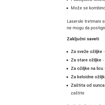
Može se kombinov
Laserski tretmani s
ne mogu da postign
Zaključni saveti
Za sveže ožiljke
-
Za stare ožiljke
-
Za ožiljke na licu
Za keloidne ožilj
Zaštita od sunca
zaštite