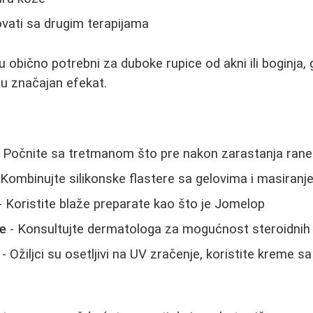
ati sa drugim terapijama
u obično potrebni za duboke rupice od akni ili boginja,
u značajan efekat.
 Počnite sa tretmanom što pre nakon zarastanja rane
 Kombinujte silikonske flastere sa gelovima i masiran
- Koristite blaže preparate kao što je Jomelop
ke
- Konsultujte dermatologa za mogućnost steroidnih i
- Ožiljci su osetljivi na UV zračenje, koristite kreme 