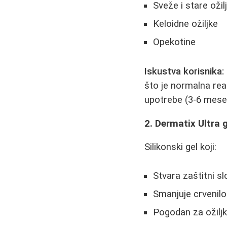
Sveže i stare ožil
Keloidne ožiljke
Opekotine
Iskustva korisnika:
što je normalna rea
upotrebe (3-6 meseci
2. Dermatix Ultra 
Silikonski gel koji:
Stvara zaštitni sl
Smanjuje crvenilo
Pogodan za ožiljk