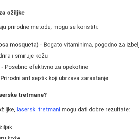
za ožiljke
aju prirodne metode, mogu se koristiti:
(Rosa mosqueta)
- Bogato vitaminima, pogodno za izbelj
drira i smiruje kožu
- Posebno efektivno za opekotine
 Prirodni antiseptik koji ubrzava zarastanje
aserske tretmane?
žiljke,
laserski tretmani
mogu dati dobre rezultate:
žiljak
uru kože