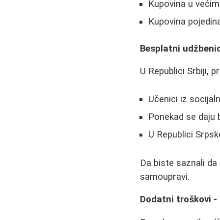
Kupovina u većim
Kupovina pojedin
Besplatni udžbenic
U Republici Srbiji, 
Učenici iz socija
Ponekad se daju b
U Republici Srpsk
Da biste saznali da 
samoupravi.
Dodatni troškovi -