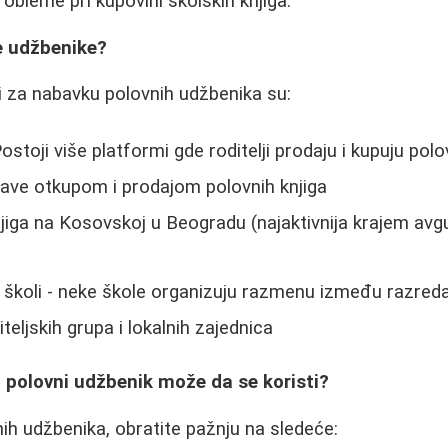
obleme pri kupovini školskih knjiga.
e udžbenike?
ni za nabavku polovnih udžbenika su:
Postoji više platformi gde roditelji prodaju i kupuju po
bave otkupom i prodajom polovnih knjiga
jiga na Kosovskoj u Beogradu (najaktivnija krajem av
 školi - neke škole organizuju razmenu između razred
teljskih grupa i lokalnih zajednica
li polovni udžbenik može da se koristi?
ih udžbenika, obratite pažnju na sledeće: