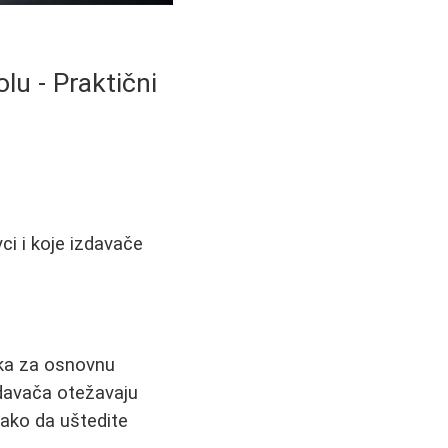
lu - Praktični
ci i koje izdavače
ika za osnovnu
zdavača otežavaju
kako da uštedite