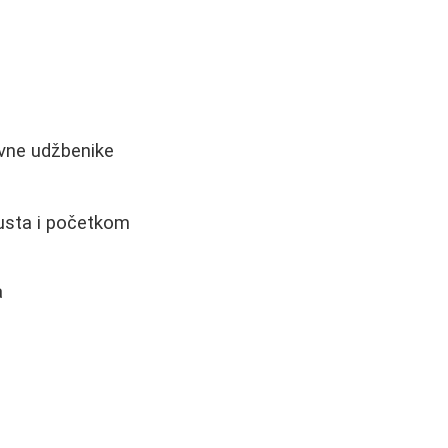
lovne udžbenike
gusta i početkom
a