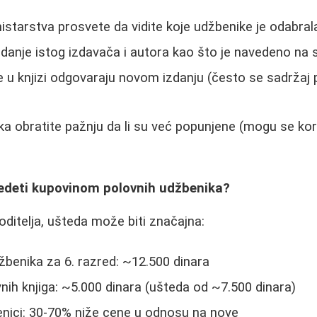
nistarstva prosvete da vidite koje udžbenike je odabral
izdanje istog izdavača i autora kao što je navedeno na 
e u knjizi odgovaraju novom izdanju (često se sadržaj
a obratite pažnju da li su već popunjene (mogu se kor
edeti kupovinom polovnih udžbenika?
ditelja, ušteda može biti značajna:
benika za 6. razred: ~12.500 dinara
vnih knjiga: ~5.000 dinara (ušteda od ~7.500 dinara)
enici: 30-70% niže cene u odnosu na nove