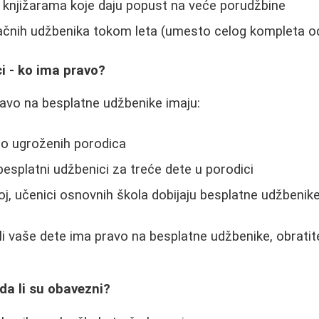
 knjižarama koje daju popust na veće porudžbine
ačnih udžbenika tokom leta (umesto celog kompleta 
i - ko ima pravo?
pravo na besplatne udžbenike imaju:
lno ugroženih porodica
esplatni udžbenici za treće dete u porodici
oj, učenici osnovnih škola dobijaju besplatne udžbenik
li vaše dete ima pravo na besplatne udžbenike, obratite 
 da li su obavezni?