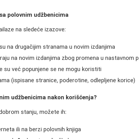
 sa polovnim udžbenicima
nailaze na sledeće izazove:
 su na drugačijim stranama u novim izdanjima
tiraju na novim izdanjima zbog promena u nastavnom p
e su već popunjene se ne mogu koristiti
ama (ispisane stranice, poderotine, odlepljene korice)
ovnim udžbenicima nakon korišćenja?
dobrom stanju, možete ih:
rneta ili na berzi polovnih knjiga