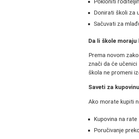
Pokloniti roditel
Donirati školi za
Sačuvati za mlađ
Da li škole moraju 
Prema novom zakonu
znači da će učenici
škola ne promeni i
Saveti za kupovin
Ako morate kupiti n
Kupovina na rate
Poručivanje prek