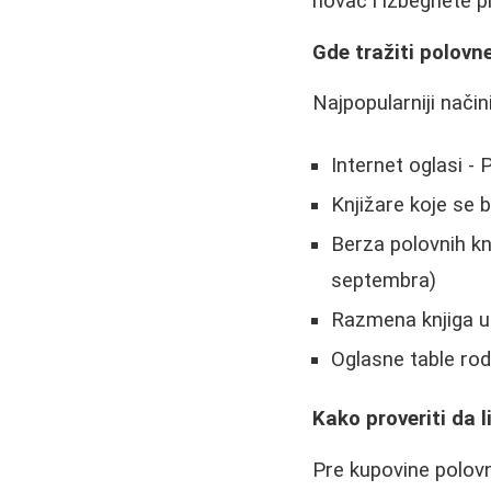
novac i izbegnete pr
Gde tražiti polovn
Najpopularniji nači
Internet oglasi - 
Knjižare koje se 
Berza polovnih kn
septembra)
Razmena knjiga u
Oglasne table rodi
Kako proveriti da 
Pre kupovine polovn