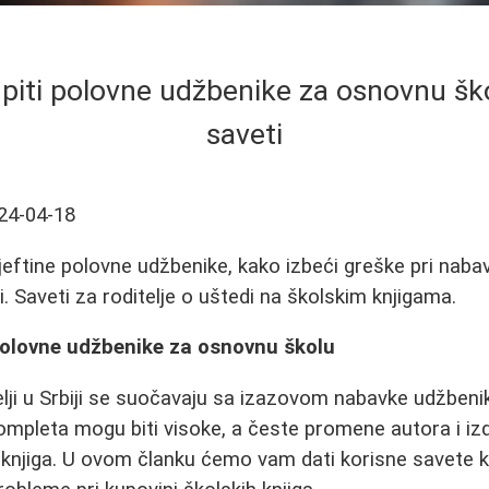
piti polovne udžbenike za osnovnu ško
saveti
24-04-18
jeftine polovne udžbenike, kako izbeći greške pri nabav
ji. Saveti za roditelje o uštedi na školskim knjigama.
polovne udžbenike za osnovnu školu
elji u Srbiji se suočavaju sa izazovom nabavke udžben
ompleta mogu biti visoke, a česte promene autora i i
 knjiga. U ovom članku ćemo vam dati korisne savete 