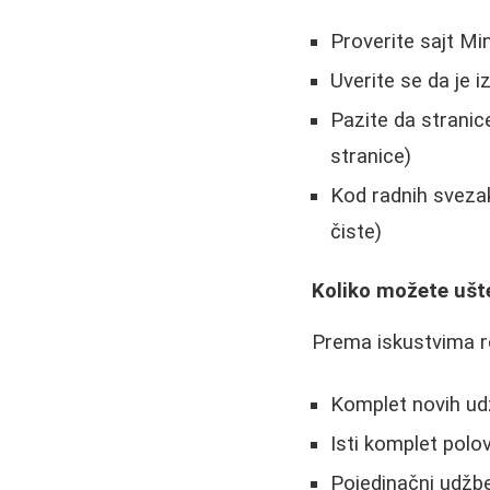
Proverite sajt Mi
Uverite se da je 
Pazite da stranic
stranice)
Kod radnih svezak
čiste)
Koliko možete ušt
Prema iskustvima ro
Komplet novih udž
Isti komplet polo
Pojedinačni udžb