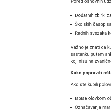
Pored osnovnih udž
Dodatnih zbirki z
Školskih časopisa
Radnih svezaka k
Važno je znati da k
sastanku putem anke
koji nisu na zvanič
Kako popraviti oš
Ako ste kupili pol
Ispise olovkom o
Označavanja mark