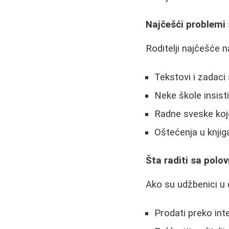
Najčešći problemi
Roditelji najčešće 
Tekstovi i zadaci
Neke škole insis
Radne sveske koj
Oštećenja u knjig
Šta raditi sa pol
Ako su udžbenici u 
Prodati preko inte