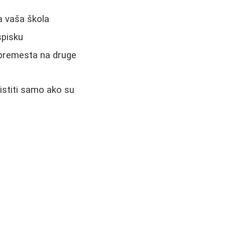
a vaša škola
spisku
 premesta na druge
istiti samo ako su