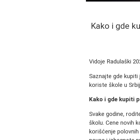
Kako i gde ku
Vidoje Radulaški
20
Saznajte gde kupiti 
koriste škole u Srbi
Kako i gde kupiti 
Svake godine, rodit
školu. Cene novih k
korišćenje polovnih