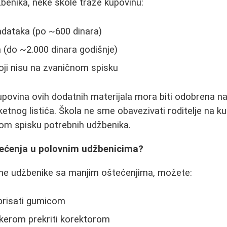
benika, neke škole traže kupovinu:
adataka (po ~600 dinara)
 (do ~2.000 dinara godišnje)
oji nisu na zvaničnom spisku
upovina ovih dodatnih materijala mora biti odobrena n
tnog listića. Škola ne sme obavezivati roditelje na ku
nom spisku potrebnih udžbenika.
tećenja u polovnim udžbenicima?
ovne udžbenike sa manjim oštećenjima, možete:
brisati gumicom
erom prekriti korektorom