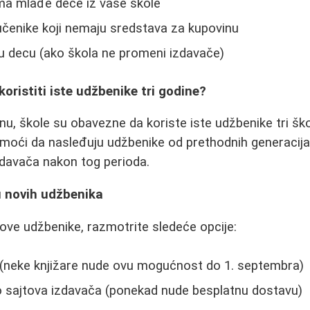
jima mlađe dece iz vaše škole
 učenike koji nemaju sredstava za kupovinu
u decu (ako škola ne promeni izdavače)
koristiti iste udžbenike tri godine?
, škole su obavezne da koriste iste udžbenike tri ško
 moći da nasleđuju udžbenike od prethodnih generacij
zdavača nakon tog perioda.
u novih udžbenika
ove udžbenike, razmotrite sledeće opcije:
 (neke knjižare nude ovu mogućnost do 1. septembra)
o sajtova izdavača (ponekad nude besplatnu dostavu)