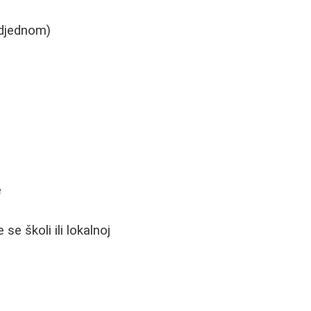
odjednom)
e
se školi ili lokalnoj