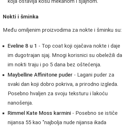
koja ostavlja kosu mekanom i sjajnom.
Nokti i šminka
Među omiljenim proizvodima za nokte i šminku su:
Eveline 8 u 1
- Top coat koji ojačava nokte i daje
im dugotrajan sjaj. Mnogi korisnici su obeležili da
im nokti traju i po 5 dana bez oštećenja.
Maybelline Affinitone puder
- Lagani puder za
svaki dan koji dobro pokriva, a prirodno izgleda.
Posebno hvaljen za svoju teksturu i lakoću
nanošenja.
Rimmel Kate Moss karmini
- Posebno se ističe
nijansa 55 kao "najbolja nude nijansa ikada