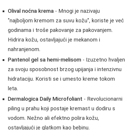
Olival noćna krema
- Mnogi je nazivaju
"najboljom kremom za suvu kožu", koriste je već
godinama i troše pakovanje za pakovanjem.
Hidrira kožu, ostavljajući je mekanom i
nahranjenom.
Pantenol gel sa hemi-melisom
- Izuzetno hvaljen
za svoju sposobnost brzog upijanja i intenzivnu
hidrataciju. Koristi se i umesto kreme tokom
leta.
Dermalogica Daily Microfoliant
- Revolucionarni
piling u prahu koji postaje kremast u dodiru s
vodom. Nežno ali efektno polira kožu,
ostavljajući je glatkom kao bebinu.