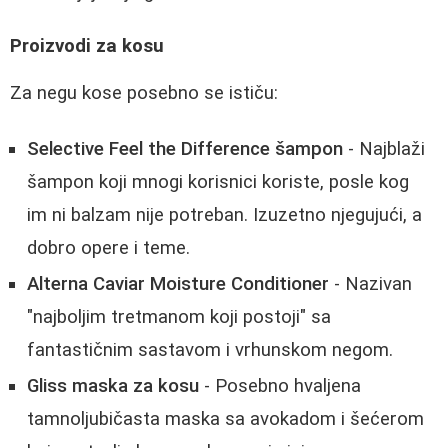
Proizvodi za kosu
Za negu kose posebno se ističu:
Selective Feel the Difference šampon
- Najblaži
šampon koji mnogi korisnici koriste, posle kog
im ni balzam nije potreban. Izuzetno njegujući, a
dobro opere i teme.
Alterna Caviar Moisture Conditioner
- Nazivan
"najboljim tretmanom koji postoji" sa
fantastičnim sastavom i vrhunskom negom.
Gliss maska za kosu
- Posebno hvaljena
tamnoljubičasta maska sa avokadom i šećerom