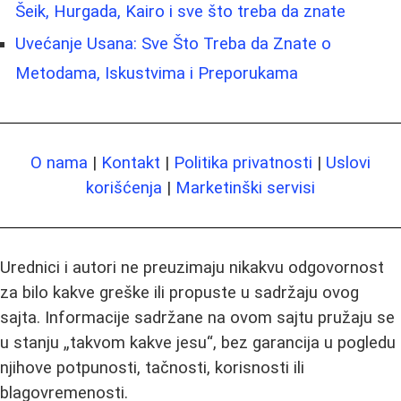
Šeik, Hurgada, Kairo i sve što treba da znate
Uvećanje Usana: Sve Što Treba da Znate o
Metodama, Iskustvima i Preporukama
O nama
|
Kontakt
|
Politika privatnosti
|
Uslovi
korišćenja
|
Marketinški servisi
Urednici i autori ne preuzimaju nikakvu odgovornost
za bilo kakve greške ili propuste u sadržaju ovog
sajta. Informacije sadržane na ovom sajtu pružaju se
u stanju „takvom kakve jesu“, bez garancija u pogledu
njihove potpunosti, tačnosti, korisnosti ili
blagovremenosti.