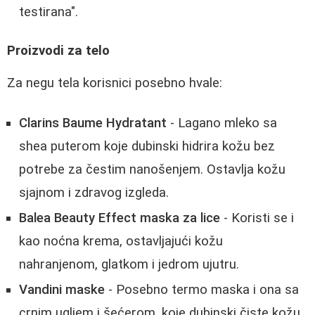
testirana".
Proizvodi za telo
Za negu tela korisnici posebno hvale:
Clarins Baume Hydratant
- Lagano mleko sa
shea puterom koje dubinski hidrira kožu bez
potrebe za čestim nanošenjem. Ostavlja kožu
sjajnom i zdravog izgleda.
Balea Beauty Effect maska za lice
- Koristi se i
kao noćna krema, ostavljajući kožu
nahranjenom, glatkom i jedrom ujutru.
Vandini maske
- Posebno termo maska i ona sa
crnim ugljem i šećerom, koje dubinski čiste kožu