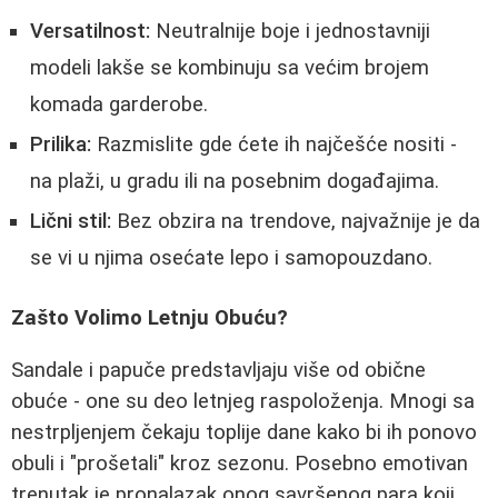
Versatilnost:
Neutralnije boje i jednostavniji
modeli lakše se kombinuju sa većim brojem
komada garderobe.
Prilika:
Razmislite gde ćete ih najčešće nositi -
na plaži, u gradu ili na posebnim događajima.
Lični stil:
Bez obzira na trendove, najvažnije je da
se vi u njima osećate lepo i samopouzdano.
Zašto Volimo Letnju Obuću?
Sandale i papuče predstavljaju više od obične
obuće - one su deo letnjeg raspoloženja. Mnogi sa
nestrpljenjem čekaju toplije dane kako bi ih ponovo
obuli i "prošetali" kroz sezonu. Posebno emotivan
trenutak je pronalazak onog savršenog para koji