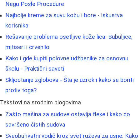
Negu Posle Procedure
Najbolje kreme za suvu kožu i bore - Iskustva
korisnika
Rešavanje problema osetljive kože lica: Bubuljice,
mitiseri i crvenilo
Kako i gde kupiti polovne udžbenike za osnovnu
školu - Praktični saveti
Skljoctanje zglobova - Šta je uzrok i kako se boriti
protiv toga?
Tekstovi na srodnim blogovima
Zašto mašina za sudove ostavlja fleke i kako do
savršeno čistih sudova
Sveobuhvatni vodič kroz svet ruževa za usne: Kako