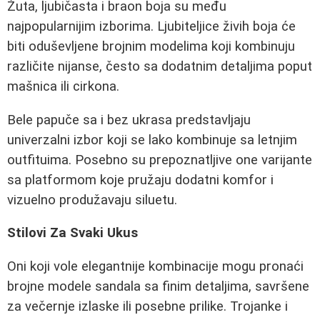
Žuta, ljubičasta i braon boja su među
najpopularnijim izborima. Ljubiteljice živih boja će
biti oduševljene brojnim modelima koji kombinuju
različite nijanse, često sa dodatnim detaljima poput
mašnica ili cirkona.
Bele papuče sa i bez ukrasa predstavljaju
univerzalni izbor koji se lako kombinuje sa letnjim
outfituima. Posebno su prepoznatljive one varijante
sa platformom koje pružaju dodatni komfor i
vizuelno produžavaju siluetu.
Stilovi Za Svaki Ukus
Oni koji vole elegantnije kombinacije mogu pronaći
brojne modele sandala sa finim detaljima, savršene
za večernje izlaske ili posebne prilike. Trojanke i