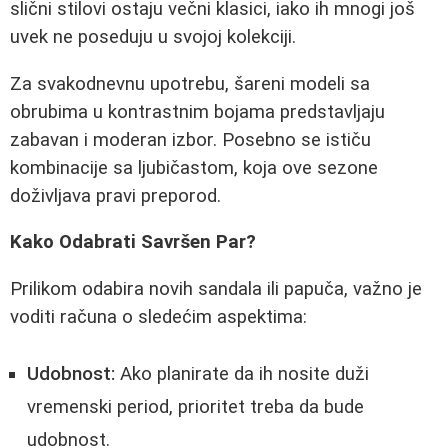
slični stilovi ostaju večni klasici, iako ih mnogi još
uvek ne poseduju u svojoj kolekciji.
Za svakodnevnu upotrebu, šareni modeli sa
obrubima u kontrastnim bojama predstavljaju
zabavan i moderan izbor. Posebno se ističu
kombinacije sa ljubičastom, koja ove sezone
doživljava pravi preporod.
Kako Odabrati Savršen Par?
Prilikom odabira novih sandala ili papuča, važno je
voditi računa o sledećim aspektima:
Udobnost:
Ako planirate da ih nosite duži
vremenski period, prioritet treba da bude
udobnost.