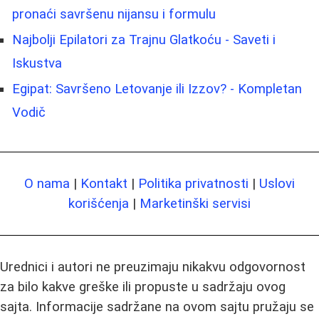
pronaći savršenu nijansu i formulu
Najbolji Epilatori za Trajnu Glatkoću - Saveti i
Iskustva
Egipat: Savršeno Letovanje ili Izzov? - Kompletan
Vodič
O nama
|
Kontakt
|
Politika privatnosti
|
Uslovi
korišćenja
|
Marketinški servisi
Urednici i autori ne preuzimaju nikakvu odgovornost
za bilo kakve greške ili propuste u sadržaju ovog
sajta. Informacije sadržane na ovom sajtu pružaju se