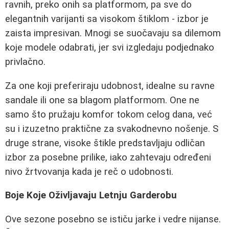
ravnih, preko onih sa platformom, pa sve do
elegantnih varijanti sa visokom štiklom - izbor je
zaista impresivan. Mnogi se suočavaju sa dilemom
koje modele odabrati, jer svi izgledaju podjednako
privlačno.
Za one koji preferiraju udobnost, idealne su ravne
sandale ili one sa blagom platformom. One ne
samo što pružaju komfor tokom celog dana, već
su i izuzetno praktične za svakodnevno nošenje. S
druge strane, visoke štikle predstavljaju odličan
izbor za posebne prilike, iako zahtevaju određeni
nivo žrtvovanja kada je reč o udobnosti.
Boje Koje Oživljavaju Letnju Garderobu
Ove sezone posebno se ističu jarke i vedre nijanse.