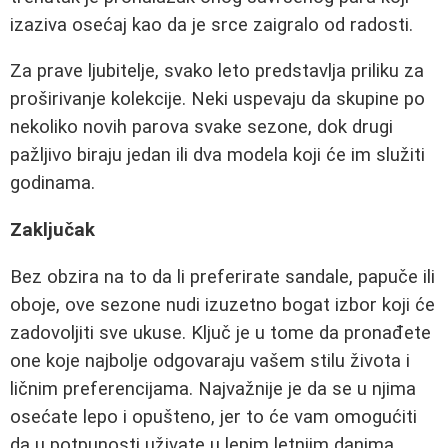
izaziva osećaj kao da je srce zaigralo od radosti.
Za prave ljubitelje, svako leto predstavlja priliku za
proširivanje kolekcije. Neki uspevaju da skupine po
nekoliko novih parova svake sezone, dok drugi
pažljivo biraju jedan ili dva modela koji će im služiti
godinama.
Zaključak
Bez obzira na to da li preferirate sandale, papuče ili
oboje, ove sezone nudi izuzetno bogat izbor koji će
zadovoljiti sve ukuse. Ključ je u tome da pronađete
one koje najbolje odgovaraju vašem stilu života i
ličnim preferencijama. Najvažnije je da se u njima
osećate lepo i opušteno, jer to će vam omogućiti
da u potpunosti uživate u lepim letnjim danima.