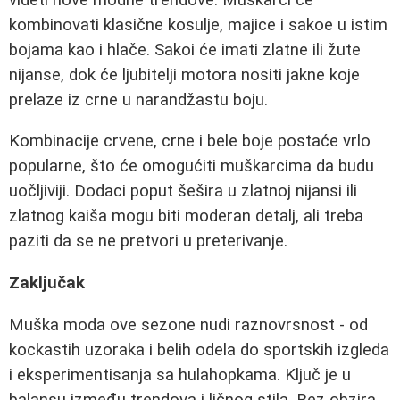
kombinovati klasične kosulje, majice i sakoe u istim
bojama kao i hlače. Sakoi će imati zlatne ili žute
nijanse, dok će ljubitelji motora nositi jakne koje
prelaze iz crne u narandžastu boju.
Kombinacije crvene, crne i bele boje postaće vrlo
popularne, što će omogućiti muškarcima da budu
uočljiviji. Dodaci poput šešira u zlatnoj nijansi ili
zlatnog kaiša mogu biti moderan detalj, ali treba
paziti da se ne pretvori u preterivanje.
Zaključak
Muška moda ove sezone nudi raznovrsnost - od
kockastih uzoraka i belih odela do sportskih izgleda
i eksperimentisanja sa hulahopkama. Ključ je u
balansu između trendova i ličnog stila. Bez obzira