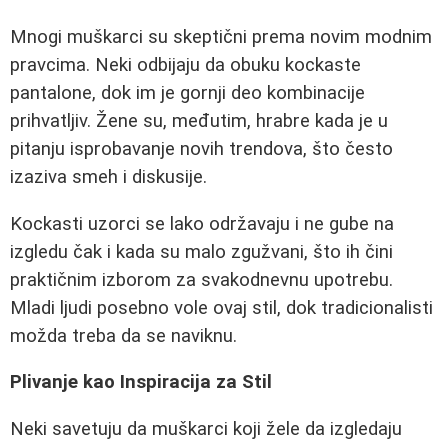
Mnogi muškarci su skeptični prema novim modnim
pravcima. Neki odbijaju da obuku kockaste
pantalone, dok im je gornji deo kombinacije
prihvatljiv. Žene su, međutim, hrabre kada je u
pitanju isprobavanje novih trendova, što često
izaziva smeh i diskusije.
Kockasti uzorci se lako održavaju i ne gube na
izgledu čak i kada su malo zgužvani, što ih čini
praktičnim izborom za svakodnevnu upotrebu.
Mladi ljudi posebno vole ovaj stil, dok tradicionalisti
možda treba da se naviknu.
Plivanje kao Inspiracija za Stil
Neki savetuju da muškarci koji žele da izgledaju