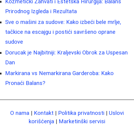
Kozmetički Zahvati i Estetska Hirurgija: Balans
Prirodnog Izgleda i Rezultata
Sve o mašini za sudove: Kako izbeći bele mrlje,
tačkice na escajgu i postići savršeno oprane
sudove
Dorucak je Najbitniji: Kraljevski Obrok za Uspesan
Dan
Markirana vs Nemarkirana Garderoba: Kako
Pronaći Balans?
O nama
|
Kontakt
|
Politika privatnosti
|
Uslovi
korišćenja
|
Marketinški servisi