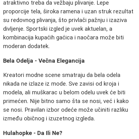
atraktivno treba da vežbaju plivanje. Lepe
proporcije tela, široka ramena i uzan struk rezultat
su redovnog plivanja, što privlači pažnju i izaziva
divljenje. Sportski izgled je uvek aktuelan, a
kombinacija kupaćih gaćica i naočara može biti
moderan dodatek.
Bela Odelja - Večna Elegancija
Kreatori modne scene smatraju da bela odela
nikada ne izlaze iz mode. Sve zavisi od kroja i
modela, ali muškarac u belom odelu uvek će biti
primećen. Nije bitno samo šta se nosi, već i kako
se nosi. Pravilan izbor odeće može učiniti razliku
između običnog i izuzetnog izgleda.
Hulahopke - Da Ili Ne?