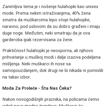
Zanimljiva tema je i nošenje hulahopki kao unisex
mode. Prema nekim istraživanjima, 40% žena
smatra da muškarcima lepo stoje hulahopke,
naravno, pod uslovom da su dobro građeni i imaju
duge noge. Međutim, neki smatraju da je ova
garderoba ipak rezervisana za žene.
Praktičnost hulahopki je neosporna, ali njihovo
prihvatanje u muškoj modi i dalje izaziva podeljena
mišljenja. Neki muškarci ih nose sa
samopouzdanjem, dok drugi ne bi nikada ni pomislili
na takav izbor.
Moda Za Proleće - Šta Nas Čeka?
Nakon novogodišnjih praznika, na policama ćemo
videti nove modne trendove. Muškarci će