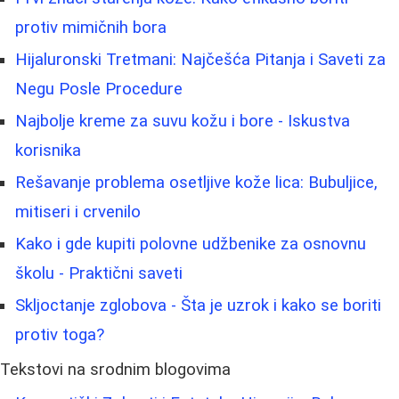
protiv mimičnih bora
Hijaluronski Tretmani: Najčešća Pitanja i Saveti za
Negu Posle Procedure
Najbolje kreme za suvu kožu i bore - Iskustva
korisnika
Rešavanje problema osetljive kože lica: Bubuljice,
mitiseri i crvenilo
Kako i gde kupiti polovne udžbenike za osnovnu
školu - Praktični saveti
Skljoctanje zglobova - Šta je uzrok i kako se boriti
protiv toga?
Tekstovi na srodnim blogovima