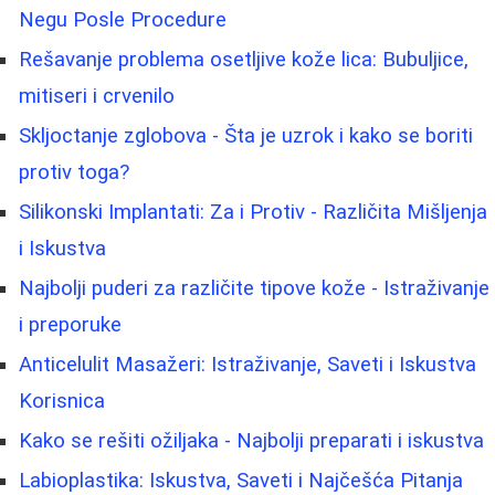
Negu Posle Procedure
Rešavanje problema osetljive kože lica: Bubuljice,
mitiseri i crvenilo
Skljoctanje zglobova - Šta je uzrok i kako se boriti
protiv toga?
Silikonski Implantati: Za i Protiv - Različita Mišljenja
i Iskustva
Najbolji puderi za različite tipove kože - Istraživanje
i preporuke
Anticelulit Masažeri: Istraživanje, Saveti i Iskustva
Korisnica
Kako se rešiti ožiljaka - Najbolji preparati i iskustva
Labioplastika: Iskustva, Saveti i Najčešća Pitanja