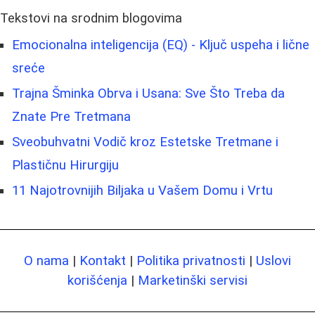
Tekstovi na srodnim blogovima
Emocionalna inteligencija (EQ) - Ključ uspeha i lične
sreće
Trajna Šminka Obrva i Usana: Sve Što Treba da
Znate Pre Tretmana
Sveobuhvatni Vodič kroz Estetske Tretmane i
Plastičnu Hirurgiju
11 Najotrovnijih Biljaka u Vašem Domu i Vrtu
O nama
|
Kontakt
|
Politika privatnosti
|
Uslovi
korišćenja
|
Marketinški servisi