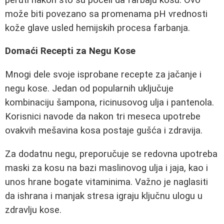
može biti povezano sa promenama pH vrednosti
kože glave usled hemijskih procesa farbanja.
Domaći Recepti za Negu Kose
Mnogi dele svoje isprobane recepte za jačanje i
negu kose. Jedan od popularnih uključuje
kombinaciju šampona, ricinusovog ulja i pantenola.
Korisnici navode da nakon tri meseca upotrebe
ovakvih mešavina kosa postaje gušća i zdravija.
Za dodatnu negu, preporučuje se redovna upotreba
maski za kosu na bazi maslinovog ulja i jaja, kao i
unos hrane bogate vitaminima. Važno je naglasiti
da ishrana i manjak stresa igraju ključnu ulogu u
zdravlju kose.