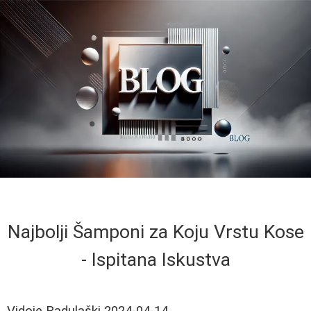
Najbolji Šamponi za Koju Vrstu Kose
- Ispitana Iskustva
Vidoje Radulaški
2024-04-14