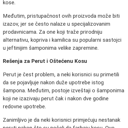
kose.
Međutim, pristupačnost ovih proizvoda može biti
izazov, jer se često nalaze u specijalizovanim
prodavnicama. Za one koji traže prirodniju
alternativu, kopriva i kamilica su popularni sastojci
u jeftinijim šamponima velike zapremine.
Rešenja za Perut i Oštećenu Kosu
Perut je čest problem, a neki korisnici su primetili
da se pojavljuje nakon duže upotrebe istog
šampona. Međutim, postoje izveštaji o šamponima
koji ne izazivaju perut čak i nakon dve godine
redovne upotrebe.
Zanimljivo je da neki korisnici primjećuju nestanak
peruti nakon što su počeli da farbaju kosu. Ovo