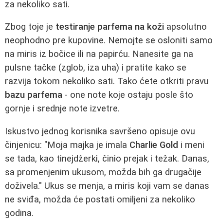
za nekoliko sati.
Zbog toje je
testiranje parfema na koži
apsolutno
neophodno pre kupovine. Nemojte se osloniti samo
na miris iz bočice ili na papirću. Nanesite ga na
pulsne tačke (zglob, iza uha) i pratite kako se
razvija tokom nekoliko sati. Tako ćete otkriti pravu
bazu parfema
- one note koje ostaju posle što
gornje i srednje note izvetre.
Iskustvo jednog korisnika savršeno opisuje ovu
činjenicu: "Moja majka je imala
Charlie Gold
i meni
se tada, kao tinejdžerki, činio prejak i težak. Danas,
sa promenjenim ukusom, možda bih ga drugačije
doživela." Ukus se menja, a miris koji vam se danas
ne sviđa, možda će postati omiljeni za nekoliko
godina.