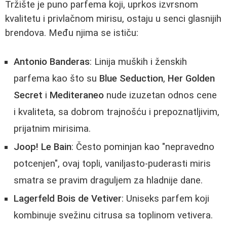
Tržište je puno parfema koji, uprkos izvrsnom
kvalitetu i privlačnom mirisu, ostaju u senci glasnijih
brendova. Među njima se ističu:
Antonio Banderas
: Linija muških i ženskih
parfema kao što su
Blue Seduction
,
Her Golden
Secret
i
Mediteraneo
nude izuzetan odnos cene
i kvaliteta, sa dobrom trajnošću i prepoznatljivim,
prijatnim mirisima.
Joop! Le Bain
: Često pominjan kao "nepravedno
potcenjen", ovaj topli, vaniljasto-puderasti miris
smatra se pravim draguljem za hladnije dane.
Lagerfeld Bois de Vetiver
: Uniseks parfem koji
kombinuje svežinu citrusa sa toplinom vetivera.