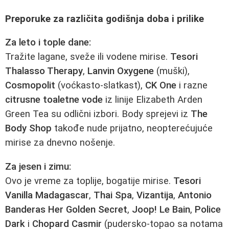
Preporuke za različita godišnja doba i prilike
Za leto i tople dane:
Tražite lagane, sveže ili vodene mirise.
Tesori
Thalasso Therapy
,
Lanvin Oxygene
(muški),
Cosmopolit
(voćkasto-slatkast),
CK One
i razne
citrusne toaletne vode
iz linije Elizabeth Arden
Green Tea su odlični izbori. Body sprejevi iz
The
Body Shop
takođe nude prijatno, neopterećujuće
mirise za dnevno nošenje.
Za jesen i zimu:
Ovo je vreme za toplije, bogatije mirise.
Tesori
Vanilla Madagascar
,
Thai Spa
,
Vizantija
,
Antonio
Banderas Her Golden Secret
,
Joop! Le Bain
,
Police
Dark
i
Chopard Casmir
(pudersko-topao sa notama