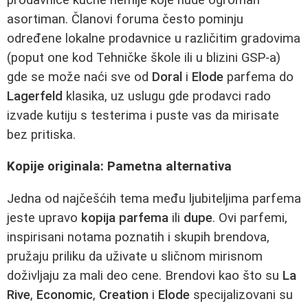
asortiman. Članovi foruma često pominju
određene lokalne prodavnice u različitim gradovima
(poput one kod Tehničke škole ili u blizini GSP-a)
gde se može naći sve od
Doral
i
Elode
parfema do
Lagerfeld
klasika, uz uslugu gde prodavci rado
izvade kutiju s testerima i puste vas da mirisate
bez pritiska.
Kopije originala: Pametna alternativa
Jedna od najčešćih tema među ljubiteljima parfema
jeste upravo
kopija parfema
ili
dupe
. Ovi parfemi,
inspirisani notama poznatih i skupih brendova,
pružaju priliku da uživate u sličnom mirisnom
doživljaju za mali deo cene. Brendovi kao što su
La
Rive
,
Economic
,
Creation
i
Elode
specijalizovani su