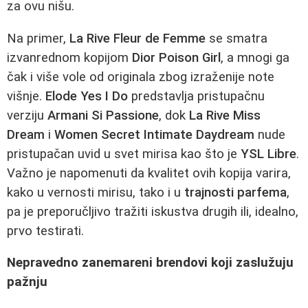
za ovu nišu.
Na primer,
La Rive Fleur de Femme
se smatra
izvanrednom kopijom
Dior Poison Girl
, a mnogi ga
čak i više vole od originala zbog izraženije note
višnje.
Elode Yes I Do
predstavlja pristupačnu
verziju
Armani Si Passione
, dok
La Rive Miss
Dream
i
Women Secret Intimate Daydream
nude
pristupačan uvid u svet mirisa kao što je
YSL Libre
.
Važno je napomenuti da kvalitet ovih kopija varira,
kako u vernosti mirisu, tako i u
trajnosti parfema
,
pa je preporučljivo tražiti iskustva drugih ili, idealno,
prvo testirati.
Nepravedno zanemareni brendovi koji zaslužuju
pažnju