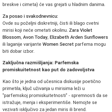
breskve i cimeta) će vas grejati u hladnim danima.
Za posao i svakodnevnicu:
Ovde su poželjni diskretniji, čisti ili blago cvetni
mirisi koji neće ometati okolinu.
Zara Violet
Blossom
,
Avon Today
,
Elizabeth Arden Sunflowers
ili laganije varijante
Women Secret
parfema mogu
biti dobar izbor.
Zaključna razmišljanja: Parfemska
promiskuitetnost kao put do zadovoljstva
Kao što je jedna od učesnica diskusije poetično
primetila, ključ uživanja u mirisima leži u
"parfemskoj promiskuitetnosti" - spremnosti da se
istražuje, menja i eksperimentiše. Nemojte se
vezivati isključivo za jedan miris ili brend.