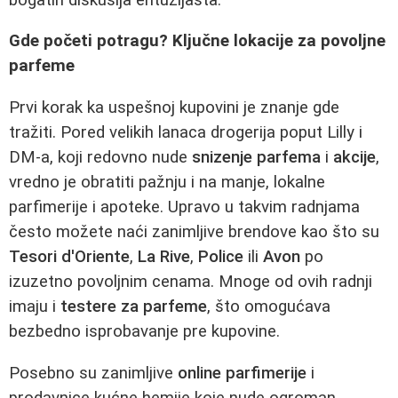
Gde početi potragu? Ključne lokacije za povoljne
parfeme
Prvi korak ka uspešnoj kupovini je znanje gde
tražiti. Pored velikih lanaca drogerija poput Lilly i
DM-a, koji redovno nude
snizenje parfema
i
akcije
,
vredno je obratiti pažnju i na manje, lokalne
parfimerije i apoteke. Upravo u takvim radnjama
često možete naći zanimljive brendove kao što su
Tesori d'Oriente
,
La Rive
,
Police
ili
Avon
po
izuzetno povoljnim cenama. Mnoge od ovih radnji
imaju i
testere za parfeme
, što omogućava
bezbedno isprobavanje pre kupovine.
Posebno su zanimljive
online parfimerije
i
prodavnice kućne hemije koje nude ogroman