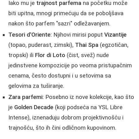
Iako mu je
trajnost parfema
na početku može
biti upitna, mnogi primećuju da se poboljšava
nakon što parfem "sazri" odležavanjem.
Tesori d'Oriente
: Njihovi mirisi poput
Vizantije
(topao, puderast, zimski),
Thai Spa
(egzotičan,
tropski) ili
Flor di Loto
(čist, svež) nude
jedinstvene kompozicije po veoma pristupačnim
cenama, često dostupni i u setovima sa
gelovima za tuširanje.
Zara parfemi
: Posebno iz nove kolekcije, kao što
je
Golden Decade
(koji podseća na YSL Libre
Intense), iznenaduju dobrom projektivnošću i
trajnošću, što ih čini odličnom kupovinom.