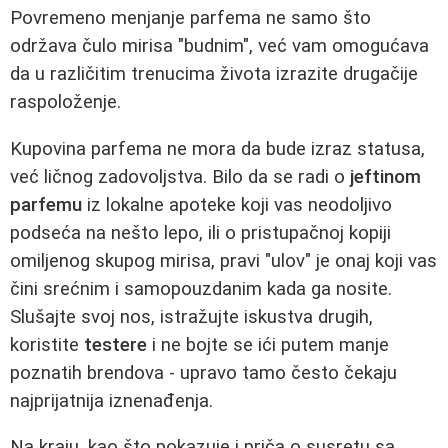
Povremeno menjanje parfema ne samo što
održava čulo mirisa "budnim", već vam omogućava
da u različitim trenucima života izrazite drugačije
raspoloženje.
Kupovina parfema ne mora da bude izraz statusa,
već ličnog zadovoljstva. Bilo da se radi o
jeftinom
parfemu
iz lokalne apoteke koji vas neodoljivo
podseća na nešto lepo, ili o pristupačnoj kopiji
omiljenog skupog mirisa, pravi "ulov" je onaj koji vas
čini srećnim i samopouzdanim kada ga nosite.
Slušajte svoj nos, istražujte iskustva drugih,
koristite
testere
i ne bojte se ići putem manje
poznatih brendova - upravo tamo često čekaju
najprijatnija iznenađenja.
Na kraju, kao što pokazuje i priča o susretu sa