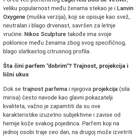
veliku popularnost među ženama stekao je i
Lanvin
Oxygene
(muška verzija), koji se opisuje kao svež,
neutralan i blago drvenast, savršen za letnje
vrućine.
Nikos Sculpture
takođe ima svoje
poklonice među ženama zbog svog specifičnog,
blago slatkastog citrusnog profila.
Šta čini parfem "dobrim"? Trajnost, projekcija i
lični ukus
Dok se
trajnost parfema
i njegova
projekcija
(sila
mirisa) često navode kao glavni pokazatelji
kvaliteta, važno je zapamtiti da su ove
karakteristike izuzetno subjektivne i zavise od
hemije kože svakog pojedinca. Parfem koji na
jednoj osobi traje ceo dan, na drugoj može izvetriti