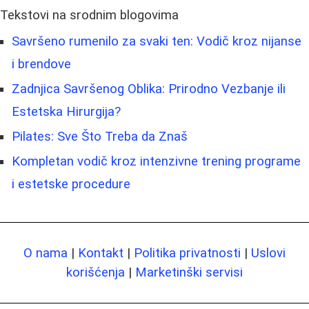
Tekstovi na srodnim blogovima
Savršeno rumenilo za svaki ten: Vodič kroz nijanse
i brendove
Zadnjica Savršenog Oblika: Prirodno Vezbanje ili
Estetska Hirurgija?
Pilates: Sve Što Treba da Znaš
Kompletan vodič kroz intenzivne trening programe
i estetske procedure
O nama
|
Kontakt
|
Politika privatnosti
|
Uslovi
korišćenja
|
Marketinški servisi