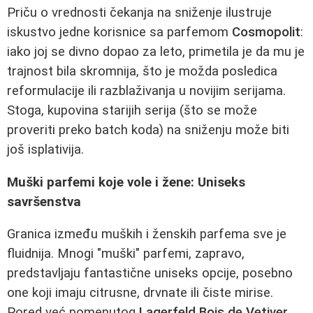
Priču o vrednosti čekanja na sniženje ilustruje
iskustvo jedne korisnice sa parfemom
Cosmopolit
:
iako joj se divno dopao za leto, primetila je da mu je
trajnost bila skromnija, što je možda posledica
reformulacije ili razblaživanja u novijim serijama.
Stoga, kupovina starijih serija (što se može
proveriti preko batch koda) na sniženju može biti
još isplativija.
Muški parfemi koje vole i žene: Uniseks
savršenstva
Granica između muških i ženskih parfema sve je
fluidnija. Mnogi "muški" parfemi, zapravo,
predstavljaju fantastične uniseks opcije, posebno
one koji imaju citrusne, drvnate ili čiste mirise.
Pored već pomenutog
Lagerfeld Bois de Vetiver
,