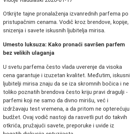
Otkrijte tajne pronalaženja izvanrednih parfema po
pristupačnim cenama. Vodič kroz brendove, kopije,
snizenja i savete iskusnih ljubitelja mirisa.
Umesto luksuza: Kako pronaći savršen parfem
bez velikih ulaganja
U svetu parfema često vlada uverenje da visoka
cena garantuje i izuzetan kvalitet. Međutim, iskusni
ljubitelji mirisa znaju da se iza skromnih bočica i ne
toliko poznatih brendova često kriju pravi dragulji -
parfemi koji ne samo da divno mirišu, već i
izdržavaju test vremena, a da pritom ne opterećuju
budžet. Ovaj vodič nastoji da rasvetli put do takvih
otkrića, pružajući savete, preporuke i uvide iz
bogatih diskusija entuzijasta.