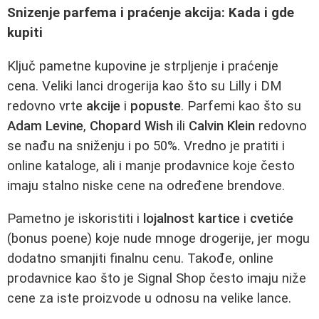
Snizenje parfema i praćenje akcija: Kada i gde
kupiti
Ključ pametne kupovine je strpljenje i praćenje
cena. Veliki lanci drogerija kao što su Lilly i DM
redovno vrte
akcije
i
popuste
. Parfemi kao što su
Adam Levine
,
Chopard Wish
ili
Calvin Klein
redovno
se nađu na sniženju i po 50%. Vredno je pratiti i
online kataloge, ali i manje prodavnice koje često
imaju stalno niske cene na određene brendove.
Pametno je iskoristiti i
lojalnost kartice
i
cvetiće
(bonus poene) koje nude mnoge drogerije, jer mogu
dodatno smanjiti finalnu cenu. Takođe, online
prodavnice kao što je Signal Shop često imaju niže
cene za iste proizvode u odnosu na velike lance.