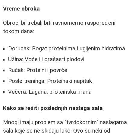
Vreme obroka
Obroci bi trebali biti ravnomerno raspoređeni
tokom dana:
Dorucak: Bogat proteinima i ugljenim hidratima
Užina: Voće ili orašasti plodovi
Ručak: Proteini i povrće
Posle treninga: Proteinski napitak
Večera: Lagana, proteinska hrana
Kako se rešiti poslednjih naslaga sala
Mnogi imaju problem sa "tvrdokornim" naslagama
sala koje se ne skidaju lako. Ovo su neki od