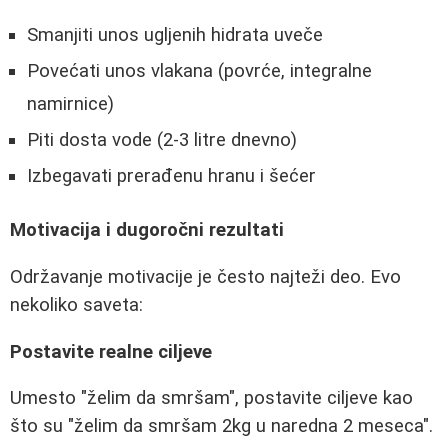
Smanjiti unos ugljenih hidrata uveče
Povećati unos vlakana (povrće, integralne
namirnice)
Piti dosta vode (2-3 litre dnevno)
Izbegavati prerađenu hranu i šećer
Motivacija i dugoročni rezultati
Održavanje motivacije je često najteži deo. Evo
nekoliko saveta:
Postavite realne ciljeve
Umesto "želim da smršam", postavite ciljeve kao
što su "želim da smršam 2kg u naredna 2 meseca".