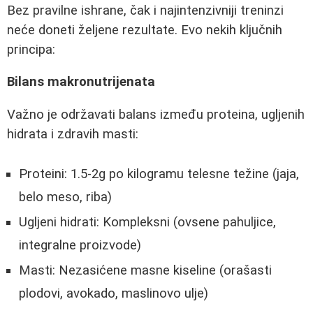
Bez pravilne ishrane, čak i najintenzivniji treninzi
neće doneti željene rezultate. Evo nekih ključnih
principa:
Bilans makronutrijenata
Važno je održavati balans između proteina, ugljenih
hidrata i zdravih masti:
Proteini: 1.5-2g po kilogramu telesne težine (jaja,
belo meso, riba)
Ugljeni hidrati: Kompleksni (ovsene pahuljice,
integralne proizvode)
Masti: Nezasićene masne kiseline (orašasti
plodovi, avokado, maslinovo ulje)