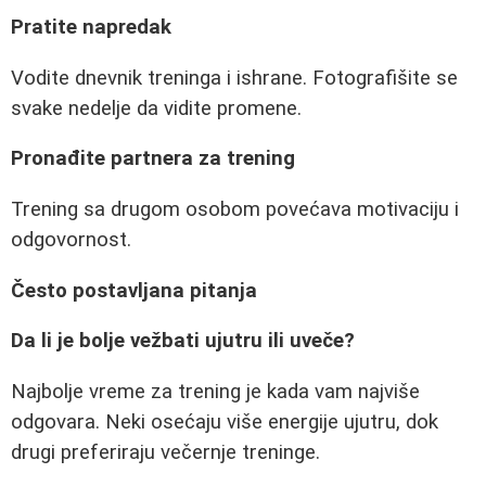
Pratite napredak
Vodite dnevnik treninga i ishrane. Fotografišite se
svake nedelje da vidite promene.
Pronađite partnera za trening
Trening sa drugom osobom povećava motivaciju i
odgovornost.
Često postavljana pitanja
Da li je bolje vežbati ujutru ili uveče?
Najbolje vreme za trening je kada vam najviše
odgovara. Neki osećaju više energije ujutru, dok
drugi preferiraju večernje treninge.