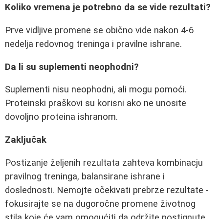
Koliko vremena je potrebno da se vide rezultati?
Prve vidljive promene se obično vide nakon 4-6
nedelja redovnog treninga i pravilne ishrane.
Da li su suplementi neophodni?
Suplementi nisu neophodni, ali mogu pomoći.
Proteinski praškovi su korisni ako ne unosite
dovoljno proteina ishranom.
Zaključak
Postizanje željenih rezultata zahteva kombinacju
pravilnog treninga, balansirane ishrane i
doslednosti. Nemojte očekivati prebrze rezultate -
fokusirajte se na dugoročne promene životnog
stila koje će vam omogućiti da održite postignute