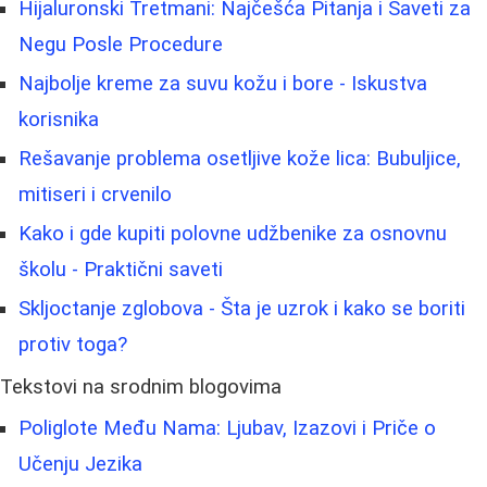
Hijaluronski Tretmani: Najčešća Pitanja i Saveti za
Negu Posle Procedure
Najbolje kreme za suvu kožu i bore - Iskustva
korisnika
Rešavanje problema osetljive kože lica: Bubuljice,
mitiseri i crvenilo
Kako i gde kupiti polovne udžbenike za osnovnu
školu - Praktični saveti
Skljoctanje zglobova - Šta je uzrok i kako se boriti
protiv toga?
Tekstovi na srodnim blogovima
Poliglote Među Nama: Ljubav, Izazovi i Priče o
Učenju Jezika