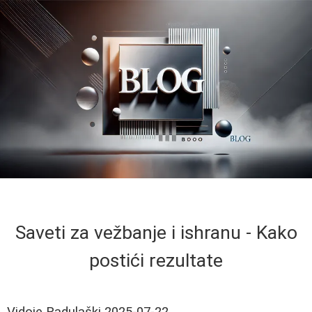
Saveti za vežbanje i ishranu - Kako
postići rezultate
Vidoje Radulaški
2025-07-22