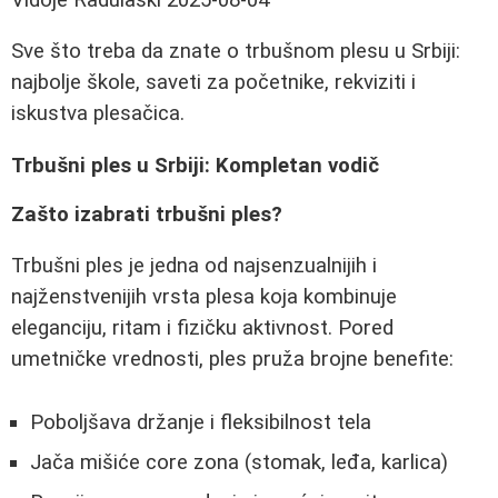
Sve što treba da znate o trbušnom plesu u Srbiji:
najbolje škole, saveti za početnike, rekviziti i
iskustva plesačica.
Trbušni ples u Srbiji: Kompletan vodič
Zašto izabrati trbušni ples?
Trbušni ples je jedna od najsenzualnijih i
najženstvenijih vrsta plesa koja kombinuje
eleganciju, ritam i fizičku aktivnost. Pored
umetničke vrednosti, ples pruža brojne benefite:
Poboljšava držanje i fleksibilnost tela
Jača mišiće core zona (stomak, leđa, karlica)