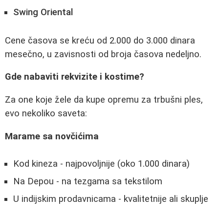
Swing Oriental
Cene časova se kreću od 2.000 do 3.000 dinara
mesečno, u zavisnosti od broja časova nedeljno.
Gde nabaviti rekvizite i kostime?
Za one koje žele da kupe opremu za trbušni ples,
evo nekoliko saveta:
Marame sa novčićima
Kod kineza - najpovoljnije (oko 1.000 dinara)
Na Depou - na tezgama sa tekstilom
U indijskim prodavnicama - kvalitetnije ali skuplje