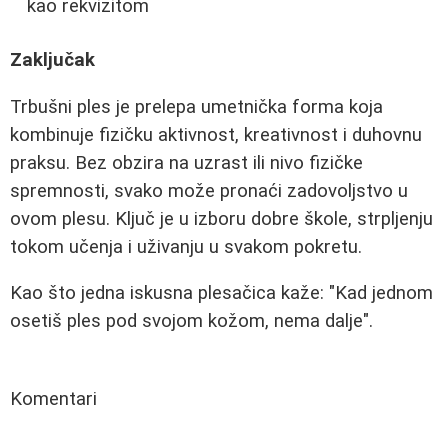
kao rekvizitom
Zaključak
Trbušni ples je prelepa umetnička forma koja
kombinuje fizičku aktivnost, kreativnost i duhovnu
praksu. Bez obzira na uzrast ili nivo fizičke
spremnosti, svako može pronaći zadovoljstvo u
ovom plesu. Ključ je u izboru dobre škole, strpljenju
tokom učenja i uživanju u svakom pokretu.
Kao što jedna iskusna plesačica kaže: "Kad jednom
osetiš ples pod svojom kožom, nema dalje".
Komentari