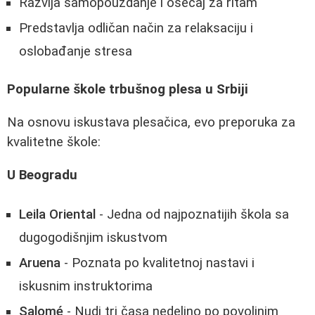
Razvija samopouzdanje i osećaj za ritam
Predstavlja odličan način za relaksaciju i
oslobađanje stresa
Popularne škole trbušnog plesa u Srbiji
Na osnovu iskustava plesačica, evo preporuka za
kvalitetne škole:
U Beogradu
Leila Oriental
- Jedna od najpoznatijih škola sa
dugogodišnjim iskustvom
Aruena
- Poznata po kvalitetnoj nastavi i
iskusnim instruktorima
Salomé
- Nudi tri časa nedeljno po povoljnim