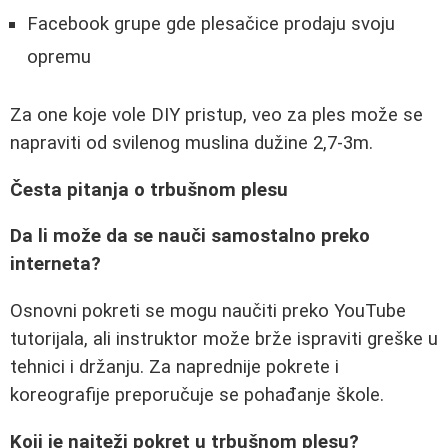
Facebook grupe gde plesačice prodaju svoju
opremu
Za one koje vole DIY pristup, veo za ples može se
napraviti od svilenog muslina dužine 2,7-3m.
Česta pitanja o trbušnom plesu
Da li može da se nauči samostalno preko
interneta?
Osnovni pokreti se mogu naučiti preko YouTube
tutorijala, ali instruktor može brže ispraviti greške u
tehnici i držanju. Za naprednije pokrete i
koreografije preporučuje se pohađanje škole.
Koji je najteži pokret u trbušnom plesu?