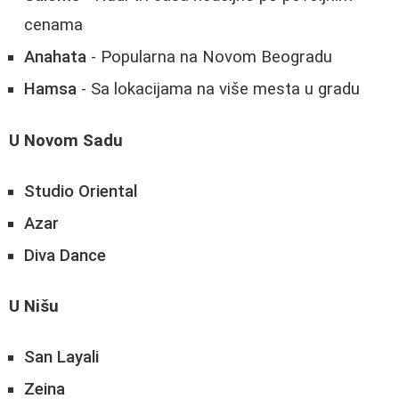
cenama
Anahata
- Popularna na Novom Beogradu
Hamsa
- Sa lokacijama na više mesta u gradu
U Novom Sadu
Studio Oriental
Azar
Diva Dance
U Nišu
San Layali
Zeina