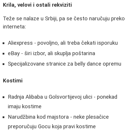
Krila, velovi i ostali rekviziti
Teže se nalaze u Srbiji, pa se često naručuju preko
interneta:
Aliexpress - povoljno, ali treba čekati isporuku
eBay - širi izbor, ali skuplja poštarina
Specijalizovane stranice za belly dance opremu
Kostimi
Radnja Alibaba u Golsvortijevoj ulici - ponekad
imaju kostime
Narudžbina kod majstora - neke plesačice
preporučuju Gocu koja pravi kostime