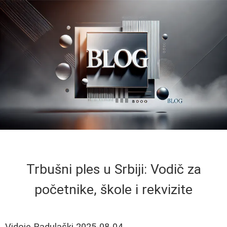
Trbušni ples u Srbiji: Vodič za
početnike, škole i rekvizite
Vidoje Radulaški
2025-08-04