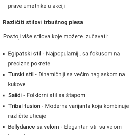
prave umetnike u akciji
Različiti stilovi trbušnog plesa
Postoji više stilova koje možete izučavati:
Egipatski stil
- Najpopularniji, sa fokusom na
precizne pokrete
Turski stil
- Dinamičniji sa većim naglaskom na
kukove
Saiidi
- Folklorni stil sa štapom
Tribal fusion
- Moderna varijanta koja kombinuje
različite uticaje
Bellydance sa velom
- Elegantan stil sa velom