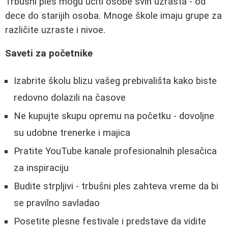
Trbušni ples mogu učiti osobe svih uzrasta - od
dece do starijih osoba. Mnoge škole imaju grupe za
različite uzraste i nivoe.
Saveti za početnike
Izabrite školu blizu vašeg prebivališta kako biste
redovno dolazili na časove
Ne kupujte skupu opremu na početku - dovoljne
su udobne trenerke i majica
Pratite YouTube kanale profesionalnih plesačica
za inspiraciju
Budite strpljivi - trbušni ples zahteva vreme da bi
se pravilno savladao
Posetite plesne festivale i predstave da vidite