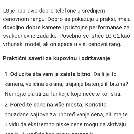
LG je napravio dobre telefone u srednjem
cenovnom rangu. Dobro se pokazuju u praksi, imaju
dovoljno dobre kamere i pristojne performanse
za
svakodnevne zadatke. Posebno se ističe LG G2 kao
vrhunski model, ali on spada u viši cenovni rang.
Praktični saveti za kupovinu i održavanje
Odlučite šta vam je zaista bitno.
Da li je to
kamera, veličina ekrana, trajanje baterije ili brzina?
Nemojte platiti za funkcije koje nećete koristiti.
Poredite cene na više mesta.
Koristite
pouzdane sajtove za upoređivanje cena, ali imajte
u vidu da ekstremno niske cene mogu da skrivaju