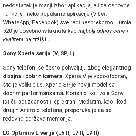
nedostatak je manji izbor aplikacija, ali za osnovne
funkcije i neke popularne aplikacije (Viber,
WhatsApp, Facebook) sve radi besprekorno. Lumia
520 je posebno istaknuta kao
najbolji odnos cene i
kvaliteta
na tržištu.
Sony Xperia serija (V, SP, L)
Sony telefoni se često pohvaljuju zbog
elegantnog
dizajna i dobrih kamera
. Xperia V je vodootporan,
što je veliki plus. Xperia SP je noviji model sa
dobrim performansama. Korisnici koji vole Sony
ističu pouzdanost i lep ekran. Međutim, kao i kod
drugih Android telefona, preporuka je da se
redovno održava memorija.
LG Optimus L serija (L5 II, L7 II, L9 II)