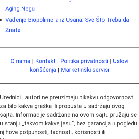
Aging Negu
Vađenje Biopolimera iz Usana: Sve Što Treba da
Znate
O nama
|
Kontakt
|
Politika privatnosti
|
Uslovi
korišćenja
|
Marketinški servisi
Urednici i autori ne preuzimaju nikakvu odgovornost
za bilo kakve greške ili propuste u sadržaju ovog
sajta. Informacije sadržane na ovom sajtu pružaju se
u stanju „takvom kakve jesu“, bez garancija u pogledu
njihove potpunosti, tačnosti, korisnosti ili