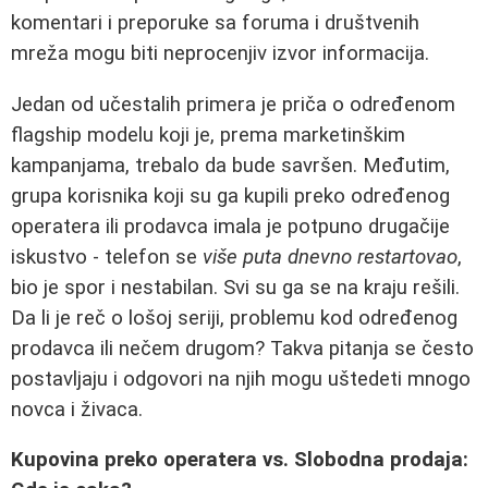
komentari i preporuke sa foruma i društvenih
mreža mogu biti neprocenjiv izvor informacija.
Jedan od učestalih primera je priča o određenom
flagship modelu koji je, prema marketinškim
kampanjama, trebalo da bude savršen. Međutim,
grupa korisnika koji su ga kupili preko određenog
operatera ili prodavca imala je potpuno drugačije
iskustvo - telefon se
više puta dnevno restartovao
,
bio je spor i nestabilan. Svi su ga se na kraju rešili.
Da li je reč o lošoj seriji, problemu kod određenog
prodavca ili nečem drugom? Takva pitanja se često
postavljaju i odgovori na njih mogu uštedeti mnogo
novca i živaca.
Kupovina preko operatera vs. Slobodna prodaja: