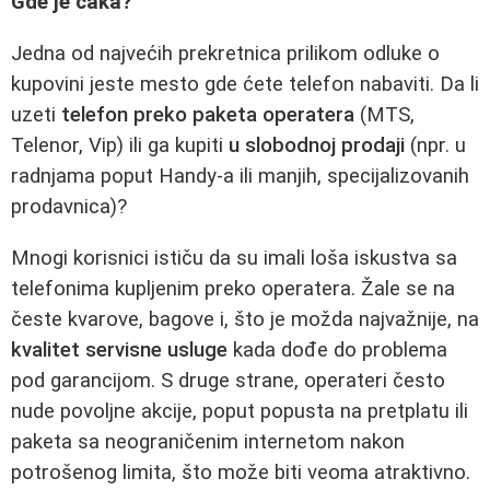
Gde je caka?
Jedna od najvećih prekretnica prilikom odluke o
kupovini jeste mesto gde ćete telefon nabaviti. Da li
uzeti
telefon preko paketa operatera
(MTS,
Telenor, Vip) ili ga kupiti
u slobodnoj prodaji
(npr. u
radnjama poput Handy-a ili manjih, specijalizovanih
prodavnica)?
Mnogi korisnici ističu da su imali loša iskustva sa
telefonima kupljenim preko operatera. Žale se na
česte kvarove, bagove i, što je možda najvažnije, na
kvalitet servisne usluge
kada dođe do problema
pod garancijom. S druge strane, operateri često
nude povoljne akcije, poput popusta na pretplatu ili
paketa sa neograničenim internetom nakon
potrošenog limita, što može biti veoma atraktivno.