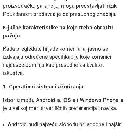
proizvođačku garanciju, mogu predstavljati rizik.
Pouzdanost prodavca je od presudnog značaja.
Ključne karakteristike na koje treba obratiti
pažnju
Kada pregledate hiljade komentara, jasno se
izdvajaju određene specifikacije koje korisnici
najčešće pominju kao presudne za kvalitet
iskustva.
1. Operativni sistem i ažuriranja
Izbor između
Android-a
,
iOS-a
i
Windows Phone-a
je u velikoj meri stvar ličnih preferencija i navika.
Android
nudi najveću slobodu prilagodbe i najširi