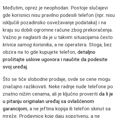
Međutim, oprez je neophodan. Postoje slučajevi
gde korisnici nisu pravilno podesili telefon (npr. nisu
isključili pozadinsko osvežavanje podataka) i na
kraju su dobili ogromne račune zbog prekoračenja.
Važno je naglasiti da je u takvim situacijama često
krivica samog korisnika
, a ne operatera. Stoga, bez
obzira na to gde kupujete telefon,
detaljno
pročitajte uslove ugovora i naučite da podesite
svoj uređaj
.
Što se tiče slobodne prodaje, ovde se cene mogu
značajno razlikovati. Neke radnje nude telefone po
znatno nižim cenama, ali je ključno proveriti
da li je
u pitanju originalan uređaj sa ovlašćenom
garancijom
, a ne jeftina kopija ili telefon skinut sa
mreže. Prodavnice koje daju sopstvenu, a ne