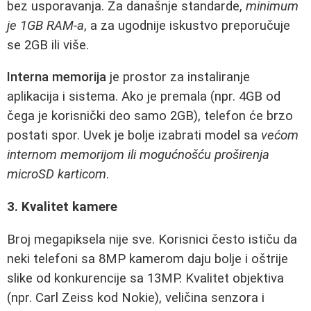
bez usporavanja. Za današnje standarde,
minimum
je 1GB RAM-a
, a za ugodnije iskustvo preporučuje
se 2GB ili više.
Interna memorija
je prostor za instaliranje
aplikacija i sistema. Ako je premala (npr. 4GB od
čega je korisnički deo samo 2GB), telefon će brzo
postati spor. Uvek je bolje izabrati model sa
većom
internom memorijom ili mogućnošću proširenja
microSD karticom
.
3. Kvalitet kamere
Broj megapiksela nije sve. Korisnici često ističu da
neki telefoni sa 8MP kamerom daju bolje i oštrije
slike od konkurencije sa 13MP. Kvalitet objektiva
(npr. Carl Zeiss kod Nokie), veličina senzora i