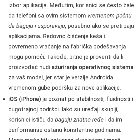
izbor aplikacija. Međutim, korisnici se često žale
da telefoni sa ovim sistemom
vremenom počnu
da baguju i usporavaju
, posebno ako se pretrpaju
aplikacijama. Redovno čišćenje keša i
povremeno vraćanje na fabrička podešavanja
mogu pomoći. Takođe, bitno je proveriti da li
proizvođač nudi
ažuriranja operativnog sistema
za vaš model, jer starije verzije Androida
vremenom gube podršku za nove aplikacije.
iOS (iPhone)
je poznat po stabilnosti, fluidnosti i
dugotrajnoj podršci. Iako su uređaji skuplji,
korisnici ističu da
baguju znatno ređe
i da im
performanse ostanu konstantne godinama.