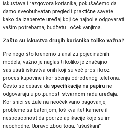
iskustava i razgovora korisnika, pokušaćemo da
damo sveobuhvatan pregled i praktične savete
kako da izaberete uređaj koji će najbolje odgovarati
vašim potrebama, budžetu i očekivanjima.
Zašto su iskustva drugih korisnika toliko važna?
Pre nego što krenemo u analizu pojedinačnih
modela, važno je naglasiti koliko je značajno
saslušati iskustva onih koji su već prošli kroz
proces kupovine i korišćenja određenog telefona.
Često se dešava da
specifikacije na papiru
ne
odgovaraju u potpunosti
stvarnom radu uređaja
.
Korisnici se žale na neočekivano bagovanje,
probleme sa baterijom, loš kvalitet kamere ili
nesposobnost da podrže aplikacije koje su im
neophodne. Upravo zbog toga, "ušuškani"