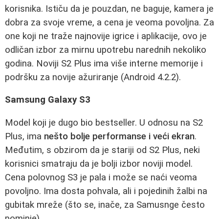
korisnika. Ističu da je pouzdan, ne baguje, kamera je
dobra za svoje vreme, a cena je veoma povoljna. Za
one koji ne traže najnovije igrice i aplikacije, ovo je
odličan izbor za mirnu upotrebu narednih nekoliko
godina. Noviji S2 Plus ima više interne memorije i
podršku za novije ažuriranje (Android 4.2.2).
Samsung Galaxy S3
Model koji je dugo bio bestseller. U odnosu na S2
Plus, ima
nešto bolje performanse i veći ekran
.
Međutim, s obzirom da je stariji od S2 Plus, neki
korisnici smatraju da je bolji izbor noviji model.
Cena polovnog S3 je pala i može se naći veoma
povoljno. Ima dosta pohvala, ali i pojedinih žalbi na
gubitak mreže (što se, inače, za Samusnge često
pominje).