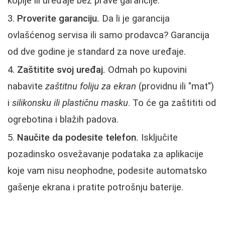
kopije ili uređaje bez prave garancije.
Proverite garanciju.
Da li je garancija
ovlašćenog servisa ili samo prodavca? Garancija
od dve godine je standard za nove uređaje.
Zaštitite svoj uređaj.
Odmah po kupovini
nabavite
zaštitnu foliju za ekran
(providnu ili "mat")
i
silikonsku ili plastičnu masku
. To će ga zaštititi od
ogrebotina i blažih padova.
Naučite da podesite telefon.
Isključite
pozadinsko osvežavanje podataka za aplikacije
koje vam nisu neophodne, podesite automatsko
gašenje ekrana i pratite potrošnju baterije.