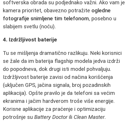
softverska obrada su podjednako važni. Ako vam je
kamera prioritet, obavezno potražite
ogledne
fotografije snimljene tim telefonom
, posebno u
slabijem svetlu (noću).
4. Izdržljivost baterije
Tu se mišljenja dramatično razlikuju. Neki korisnici
se žale da im baterija flagship modela jedva izdrži
do popodneva, dok drugi isti model pohvaljuju.
Izdržljivost baterije zavisi od načina korišćenja
(uključen GPS, jačina signala, broj pozadinskih
aplikacija). Opšte pravilo je da telefoni sa većim
ekranima i jačim hardverom troše više energije.
Korisne aplikacije za praćenje i optimizaciju
potrošnje su
Battery Doctor
ili
Clean Master
.