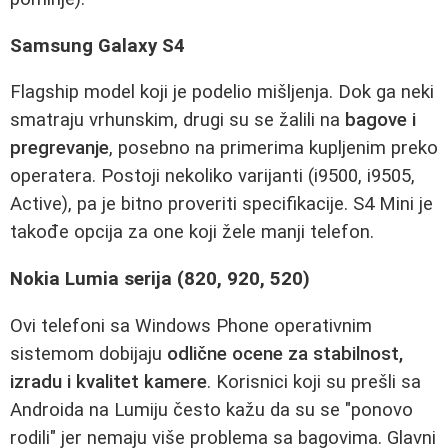
Samsung Galaxy S4
Flagship model koji je podelio mišljenja. Dok ga neki
smatraju vrhunskim, drugi su se žalili na
bagove i
pregrevanje
, posebno na primerima kupljenim preko
operatera. Postoji nekoliko varijanti (i9500, i9505,
Active), pa je bitno proveriti specifikacije. S4 Mini je
takođe opcija za one koji žele manji telefon.
Nokia Lumia serija (820, 920, 520)
Ovi telefoni sa Windows Phone operativnim
sistemom dobijaju
odlične ocene za stabilnost,
izradu i kvalitet kamere
. Korisnici koji su prešli sa
Androida na Lumiju često kažu da su se "ponovo
rodili" jer nemaju više problema sa bagovima. Glavni