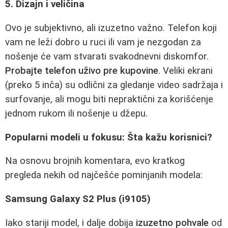
5. Dizajn i veličina
Ovo je subjektivno, ali izuzetno važno. Telefon koji
vam ne leži dobro u ruci ili vam je nezgodan za
nošenje će vam stvarati svakodnevni diskomfor.
Probajte telefon uživo pre kupovine
. Veliki ekrani
(preko 5 inča) su odlični za gledanje video sadržaja i
surfovanje, ali mogu biti nepraktični za korišćenje
jednom rukom ili nošenje u džepu.
Popularni modeli u fokusu: Šta kažu korisnici?
Na osnovu brojnih komentara, evo kratkog
pregleda nekih od najčešće pominjanih modela:
Samsung Galaxy S2 Plus (i9105)
Iako stariji model, i dalje dobija
izuzetno pohvale
od