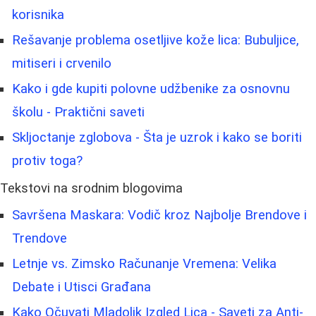
korisnika
Rešavanje problema osetljive kože lica: Bubuljice,
mitiseri i crvenilo
Kako i gde kupiti polovne udžbenike za osnovnu
školu - Praktični saveti
Skljoctanje zglobova - Šta je uzrok i kako se boriti
protiv toga?
Tekstovi na srodnim blogovima
Savršena Maskara: Vodič kroz Najbolje Brendove i
Trendove
Letnje vs. Zimsko Računanje Vremena: Velika
Debate i Utisci Građana
Kako Očuvati Mladolik Izgled Lica - Saveti za Anti-