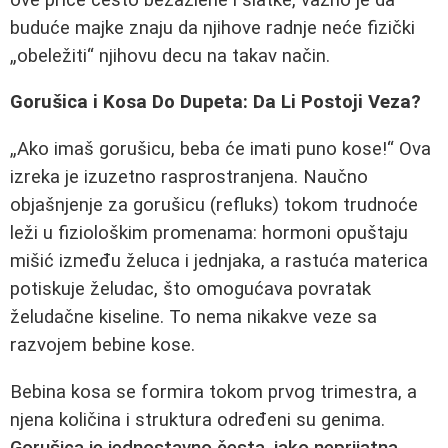
buduće majke znaju da njihove radnje neće fizički
„obeležiti“ njihovu decu na takav način.
Gorušica i Kosa Do Dupeta: Da Li Postoji Veza?
„Ako imaš gorušicu, beba će imati puno kose!“ Ova
izreka je izuzetno rasprostranjena. Naučno
objašnjenje za gorušicu (refluks) tokom trudnoće
leži u fiziološkim promenama: hormoni opuštaju
mišić između želuca i jednjaka, a rastuća materica
potiskuje želudac, što omogućava povratak
želudačne kiseline. To nema nikakve veze sa
razvojem bebine kose.
Bebina kosa se formira tokom prvog trimestra, a
njena količina i struktura određeni su genima.
Gorušica je jednostavno česta, iako neprijatna,