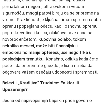
prenatalnom negom, ultrazvukom i većom
sigurnošću, mnogi parovi biraju da se pripreme na
vreme. Praktičnost je kĺjučna - imati spremnu sobu,
opranu i popeglanu odeću, kao i osnovnu opremu
poput krevetića i kolica, olakšava prve dane sa
novorođenčetom.
Kupovina polako, tokom
nekoliko meseci, može biti finansijski i
emocionalno manje opterećujuće nego trka u
poslednjem trenutku.
Konačno, odluka kada ćete
početi da pripremate gnezdo je lična i treba da
odgovara vašem osećaju udobnosti i spremnosti.
Belezi i „Kradljive“ Trudnice: Folklor ili
Upozorenje?
Jedna od najživopisnijih bapskih priča govori o