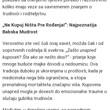
koliko imaju veze sa savremenim znanjem o
trudnoći i roditeljstvu.
„Ne Kupuj Ništa Pre Rođenja!“: Najpoznatija
Babska Mudrost
Verovatno ste već čuli ovaj savet, možda čak i od
sopstvenih roditelja ili svekrva.
„Zašto unapred
kupovati? Šta ako se nešto desi?“
- pitanje koje
mnoge buduće majke dovodi u nedoumicu. Ova
tradicija duboko je ukorenjena u prošlosti, kada je
medicinska nega bila ograničena, a stopa
prenatalnog mortaliteta značajno viša. Kupovina
unapred mogla je dovesti do emocionalne traume u
slučaju gubitka trudnoće.
Međutim, u današnje vreme, sa naprednom