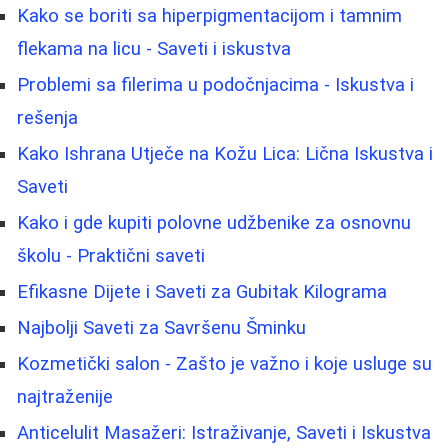
Kako se boriti sa hiperpigmentacijom i tamnim
flekama na licu - Saveti i iskustva
Problemi sa filerima u podočnjacima - Iskustva i
rešenja
Kako Ishrana Utječe na Kožu Lica: Lična Iskustva i
Saveti
Kako i gde kupiti polovne udžbenike za osnovnu
školu - Praktični saveti
Efikasne Dijete i Saveti za Gubitak Kilograma
Najbolji Saveti za Savršenu Šminku
Kozmetički salon - Zašto je važno i koje usluge su
najtraženije
Anticelulit Masažeri: Istraživanje, Saveti i Iskustva