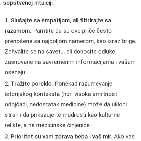
sopstvenoj intuiciji
.
Slušajte sa empatijom, ali filtrirajte sa
razumom.
Pamtite da su ove priče često
prenošene sa najboljom namerom, kao izraz brige.
Zahvalite se na savetu, ali donosite odluke
zasnovane na savremenim informacijama i vašem
osećaju.
Tražite poreklo.
Ponekad razumevanje
istorijskog konteksta (npr. visoka smrtnost
odojčadi, nedostatak medicine) može da ukloni
strah i da prikazuje te mudrosti kao kulturne
relikte, a ne medicinske činjenice.
Prioritet su vam zdrava beba i vaš mir.
Ako vas