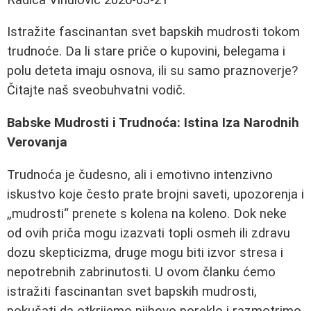
Istražite fascinantan svet bapskih mudrosti tokom
trudnoće. Da li stare priče o kupovini, belegama i
polu deteta imaju osnova, ili su samo praznoverje?
Čitajte naš sveobuhvatni vodič.
Babske Mudrosti i Trudnoća: Istina Iza Narodnih
Verovanja
Trudnoća je čudesno, ali i emotivno intenzivno
iskustvo koje često prate brojni saveti, upozorenja i
„mudrosti“ prenete s kolena na koleno. Dok neke
od ovih priča mogu izazvati topli osmeh ili zdravu
dozu skepticizma, druge mogu biti izvor stresa i
nepotrebnih zabrinutosti. U ovom članku ćemo
istražiti fascinantan svet bapskih mudrosti,
pokušati da otkrijemo njihovo poreklo i razmotrimo