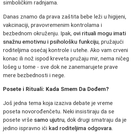
simboličkim radnjama.
Danas znamo da prava zaštita bebe leži u higijeni,
vakcinaciji, pravovremenim kontrolama i
bezbednom okruženju. Ipak,
ovi rituali mogu imati
snažnu emotivnu i psihološku funkciju
, pružajući
roditeljima osećaj kontrole i utehe. Ako vam crveni
konac ili nož ispod kreveta pružaju mir, nema ničeg
lošeg u tome - sve dok ne zanemarujete prave
mere bezbednosti i nege.
Posete i Rituali: Kada Smem Da Dođem?
Još jedna tema koja izaziva debate je vreme
poseta novorođenčetu. Neki insistiraju da se
posete vrše
samo ujutru
, dok drugi smatraju da je
jedino ispravno ići
kad roditeljima odgovara
.