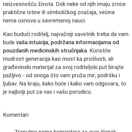
neizvesnošću života. Dok neke od njih imaju zrnce
praktične istine ili simboličkog značaja, većina
nema osnova u savremenoj nauci.
Kao budući roditelj, najvažniji savetnik treba da vam
bude
vaša intuicija, podržana informacijama od
pouzdanih medicinskih stručnjaka
. Koristite
mudrost generacija kao most ka prošlosti, ali
građevinski materijal za svoj roditeljski put birajte
pažljivo - od onoga što vam pruža mir, podršku i
ljubav. Na kraju,
kako hoće
i kako vam odgovara, to
je najbolji put za vas i vašu porodicu.
Komentari