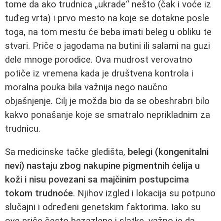
tome da ako trudnica „ukrade“ nešto (čak i voće iz
tuđeg vrta) i prvo mesto na koje se dotakne posle
toga, na tom mestu će beba imati beleg u obliku te
stvari. Priče o jagodama na butini ili salami na guzi
dele mnoge porodice. Ova mudrost verovatno
potiče iz vremena kada je društvena kontrola i
moralna pouka bila važnija nego naučno
objašnjenje. Cilj je možda bio da se obeshrabri bilo
kakvo ponašanje koje se smatralo neprikladnim za
trudnicu.
Sa medicinske tačke gledišta,
belegi (kongenitalni
nevi) nastaju zbog nakupine pigmentnih ćelija u
koži i nisu povezani sa majčinim postupcima
tokom trudnoće
. Njihov izgled i lokacija su potpuno
slučajni i određeni genetskim faktorima. Iako su
ove priče često bezazlene i slatke, važno je da