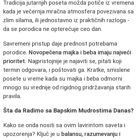
Tradicija jutarnjih poseta možda potiče iz vremena
kada je večernja mračna atmosfera povezivana sa
zlim silama, ili jednostavno iz praktičnih razloga -
da se porodica ne opterećuje ceo dan.
Savremeni pristup daje prednost potrebama
porodice.
Novopečena majka i beba imaju najveći
prioritet
. Najpristojnije je najaviti se, pitati koji
termin odgovara, i poštovati ga. Kratke, smislene
posete u vreme kada su majka i beba odmorni
mnogo su vrednije od rigidnog pridržavanja starih
pravila.
Šta da Radimo sa Bapskim Mudrostima Danas?
Kako se onda nositi sa ovim lavirintom saveta i
upozorenja? Ključ je u
balansu, razumevanju i