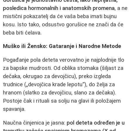
posledica hormonalnih i anatomskih promena
, a ne
mistični pokazatelj da će vaša beba imati bujnu
kosu. Isto tako, odsustvo gorušice ne znači da će
beba biti ćelava.
Muško ili Žensko: Gataranje i Narodne Metode
Pogađanje pola deteta verovatno je najplodnije tlo
za bapske mudrosti. Od oblika stomaka (šiljast za
dečaka, okrugao za devojčicu), preko izgleda
trudnice („devojčica krade lepotu“), do želja za
hranom (slatko za devojčicu, slano za dečaka).
Postoje čak i rituali sa solju na glavi ili položajem
spavanja.
Naučna činjenica je jasna:
pol deteta određen je u
trenutku začeća spajanjem hromozoma (X od