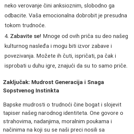
neko verovanje čini anksioznim, slobodno ga
odbacite. Vaša emocionalna dobrobit je presudna
tokom trudnoće.
Zabavite se!
Mnoge od ovih priča su deo našeg
kulturnog nasleđa i mogu biti izvor zabave i
povezivanja. Možete ih čuti, ispričati, pa čak i
isprobati u duhu igre, znajući da su to samo priče.
Zaključak: Mudrost Generacija i Snaga
Sopstvenog Instinkta
Bapske mudrosti o trudnoći čine bogat i slojevit
tapiser našeg narodnog identiteta. One govore o
strahovima, nadanjima, moralnim poukama i
načinima na koji su se naši preci nosili sa