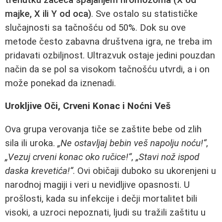
majke, X ili Y od oca)
. Sve ostalo su statističke
slučajnosti sa tačnošću od 50%. Dok su ove
metode često zabavna društvena igra, ne treba im
pridavati ozbiljnost. Ultrazvuk ostaje jedini pouzdan
način da se pol sa visokom tačnošću utvrdi, a i on
može ponekad da iznenadi.
Urokljive Oči, Crveni Konac i Noćni Veš
Ova grupa verovanja tiče se zaštite bebe od zlih
sila ili uroka.
„Ne ostavljaj bebin veš napolju noću!“
,
„Vezuj crveni konac oko ručice!“
,
„Stavi nož ispod
daska krevetića!“
. Ovi običaji duboko su ukorenjeni u
narodnoj magiji i veri u nevidljive opasnosti. U
prošlosti, kada su infekcije i dečji mortalitet bili
visoki, a uzroci nepoznati, ljudi su tražili zaštitu u