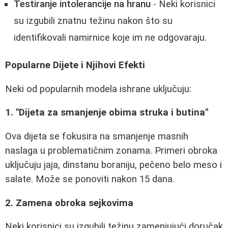
Testiranje intolerancije na hranu
- Neki korisnici
su izgubili znatnu težinu nakon što su
identifikovali namirnice koje im ne odgovaraju.
Popularne Dijete i Njihovi Efekti
Neki od popularnih modela ishrane uključuju:
1. "Dijeta za smanjenje obima struka i butina"
Ova dijeta se fokusira na smanjenje masnih
naslaga u problematičnim zonama. Primeri obroka
uključuju jaja, dinstanu boraniju, pečeno belo meso i
salate. Može se ponoviti nakon 15 dana.
2. Zamena obroka sejkovima
Neki korisnici su izgubili težinu zamenjujući doručak