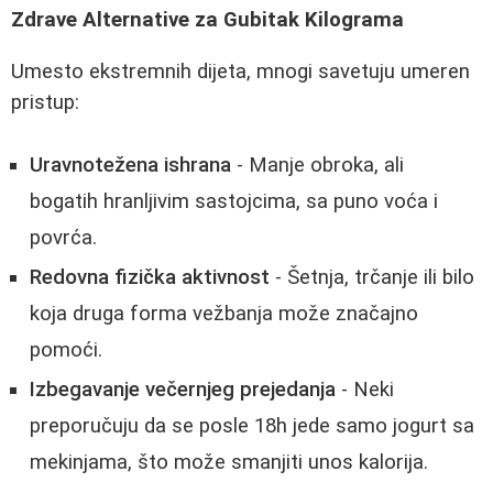
Zdrave Alternative za Gubitak Kilograma
Umesto ekstremnih dijeta, mnogi savetuju umeren
pristup:
Uravnotežena ishrana
- Manje obroka, ali
bogatih hranljivim sastojcima, sa puno voća i
povrća.
Redovna fizička aktivnost
- Šetnja, trčanje ili bilo
koja druga forma vežbanja može značajno
pomoći.
Izbegavanje večernjeg prejedanja
- Neki
preporučuju da se posle 18h jede samo jogurt sa
mekinjama, što može smanjiti unos kalorija.