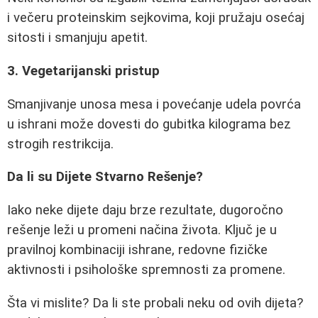
i večeru proteinskim sejkovima, koji pružaju osećaj
sitosti i smanjuju apetit.
3. Vegetarijanski pristup
Smanjivanje unosa mesa i povećanje udela povrća
u ishrani može dovesti do gubitka kilograma bez
strogih restrikcija.
Da li su Dijete Stvarno Rešenje?
Iako neke dijete daju brze rezultate, dugoročno
rešenje leži u promeni načina života. Ključ je u
pravilnoj kombinaciji ishrane, redovne fizičke
aktivnosti i psihološke spremnosti za promene.
Šta vi mislite? Da li ste probali neku od ovih dijeta?