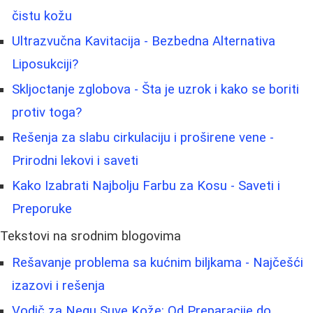
čistu kožu
Ultrazvučna Kavitacija - Bezbedna Alternativa
Liposukciji?
Skljoctanje zglobova - Šta je uzrok i kako se boriti
protiv toga?
Rešenja za slabu cirkulaciju i proširene vene -
Prirodni lekovi i saveti
Kako Izabrati Najbolju Farbu za Kosu - Saveti i
Preporuke
Tekstovi na srodnim blogovima
Rešavanje problema sa kućnim biljkama - Najčešći
izazovi i rešenja
Vodič za Negu Suve Kože: Od Preparacije do