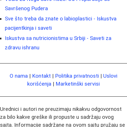
Savršenog Pudera
Sve što treba da znate o labioplastici - Iskustva
pacijentkinja i saveti
Iskustva sa nutricionistima u Srbiji - Saveti za
zdravu ishranu
O nama
|
Kontakt
|
Politika privatnosti
|
Uslovi
korišćenja
|
Marketinški servisi
Urednici i autori ne preuzimaju nikakvu odgovornost
za bilo kakve greške ili propuste u sadržaju ovog
sajta. Informacije sadržane na ovom sajtu pružaju se