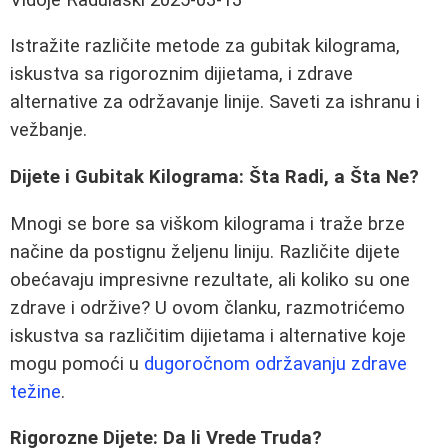
Istražite različite metode za gubitak kilograma,
iskustva sa rigoroznim dijietama, i zdrave
alternative za održavanje linije. Saveti za ishranu i
vežbanje.
Dijete i Gubitak Kilograma: Šta Radi, a Šta Ne?
Mnogi se bore sa viškom kilograma i traže brze
načine da postignu željenu liniju. Različite dijete
obećavaju impresivne rezultate, ali koliko su one
zdrave i održive? U ovom članku, razmotrićemo
iskustva sa različitim dijietama i alternative koje
mogu pomoći u
dugoročnom održavanju zdrave
težine
.
Rigorozne Dijete: Da li Vrede Truda?