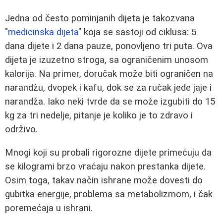
Jedna od često pominjanih dijeta je takozvana
"
medicinska dijeta
" koja se sastoji od ciklusa: 5
dana dijete i 2 dana pauze, ponovljeno tri puta. Ova
dijeta je izuzetno stroga, sa ograničenim unosom
kalorija. Na primer, doručak može biti ograničen na
narandžu, dvopek i kafu, dok se za ručak jede jaje i
narandža. Iako neki tvrde da se može izgubiti do 15
kg za tri nedelje, pitanje je koliko je to zdravo i
održivo.
Mnogi koji su probali rigorozne dijete primećuju da
se kilogrami brzo vraćaju nakon prestanka dijete.
Osim toga, takav način ishrane može dovesti do
gubitka energije, problema sa metabolizmom, i čak
poremećaja u ishrani.