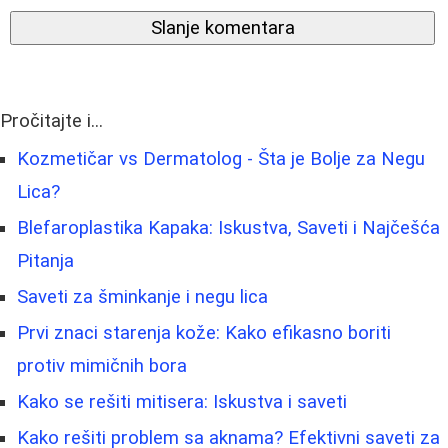
Slanje komentara
Pročitajte i...
Kozmetičar vs Dermatolog - Šta je Bolje za Negu
Lica?
Blefaroplastika Kapaka: Iskustva, Saveti i Najčešća
Pitanja
Saveti za šminkanje i negu lica
Prvi znaci starenja kože: Kako efikasno boriti
protiv mimičnih bora
Kako se rešiti mitisera: Iskustva i saveti
Kako rešiti problem sa aknama? Efektivni saveti za