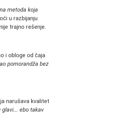
dina metoda koja
i u razbijanju
ije trajno rešenje.
o i obloge od čaja
e kao pomorandža bez
ja narušava kvalitet
u glavi... ebo takav