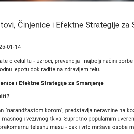
itovi, Činjenice i Efektne Strategije z
25-01-14
e o celulitu - uzroci, prevencija i najbolji načini borbe
rodnu lepotu dok radite na zdravijem telu.
njenice i Efektne Strategije za Smanjenje
lit?
van "narandžastom korom", predstavlja neravnine na ko
i masnog i vezivnog tkiva. Suprotno popularnim uvere
 prekomernu telesnu masu - čak i vrlo mršave osobe mo