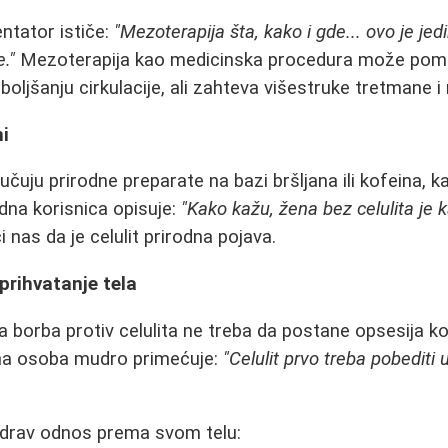
ntator ističe:
"Mezoterapija šta, kako i gde... ovo je je
e."
Mezoterapija kao medicinska procedura može pomoć
oljšanju cirkulacije, ali zahteva višestruke tretmane i n
ni
uju prirodne preparate na bazi bršljana ili kofeina, ka
edna korisnica opisuje:
"Kako kažu, žena bez celulita j
 nas da je celulit prirodna pojava.
 prihvatanje tela
a borba protiv celulita ne treba da postane opsesija ko
dna osoba mudro primećuje:
"Celulit prvo treba pobediti 
zdrav odnos prema svom telu: