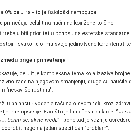
 0% celulita - to je fiziološki nemoguće
 primećuju celulit na način na koji žene to čine
t trebaju biti prioritet u odnosu na estetske standarde
stoji - svako telo ima svoje jedinstvene karakteristik
između brige i prihvatanja
kazuje, celulit je kompleksna tema koja izaziva brojne 
zivno rade na njegovom smanjenju, druge su naučile d
vim "nesavršenostima".
leži u balansu - vodenje računa o svom telu kroz zdravu
pretjerane opsesije. Kao što jedna učesnica kaže:
"Ja sa
... borim se, ali ne vredi."
- ponekad je važnije usredsre
i dobrobit nego na jedan specifičan "problem".