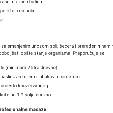
rašnju stranu butina
položaju na boku
ce
a sa smanjenim unosom soli, šećera i prerađenih nami
poboljšati opšte stanje organizma. Preporučuje se:
e (minimum 2 litra dnevno)
maslinovim uljem i jabukovim sirćetom
 umesto konzerviranog
kafe na 1-2 šolje dnevno
 profesionalne masaze