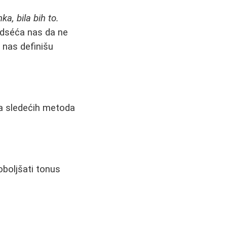
, bila bih to.
dséća nas da ne
a nas definišu
ija sledećih metoda
boljšati tonus