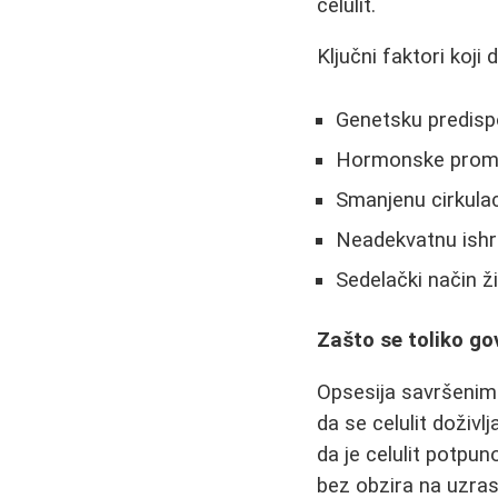
celulit.
Ključni faktori koji
Genetsku predispo
Hormonske prome
Smanjenu cirkulaci
Neadekvatnu ish
Sedelački način ž
Zašto se toliko gov
Opsesija savršenim 
da se celulit doživl
da je celulit potpu
bez obzira na uzrast