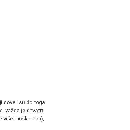
i doveli su do toga
m, važno je shvatiti
ve više muškaraca),