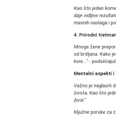
Kao što jedan kome
daje vidljive rezultat
masnih naslaga i pob
4. Prirodni tretma
Mnoge žene preporuč
od bršljana. Kako j
kore..."
- podséćajući
Mentalni aspekti i
Važno je naglasiti d
života. Kao što je
život."
Ključne poruke za 