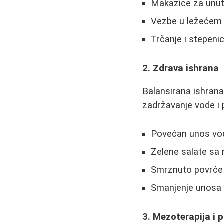
Makazice za unut
Vezbe u ležećem 
Trčanje i stepeni
2. Zdrava ishrana
Balansirana ishran
zadržavanje vode i 
Povećan unos vod
Zelene salate sa 
Smrznuto povrće
Smanjenje unosa 
3. Mezoterapija i