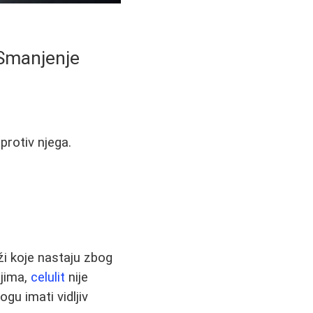
a Smanjenje
 protiv njega.
ži koje nastaju zbog
njima,
celulit
nije
gu imati vidljiv