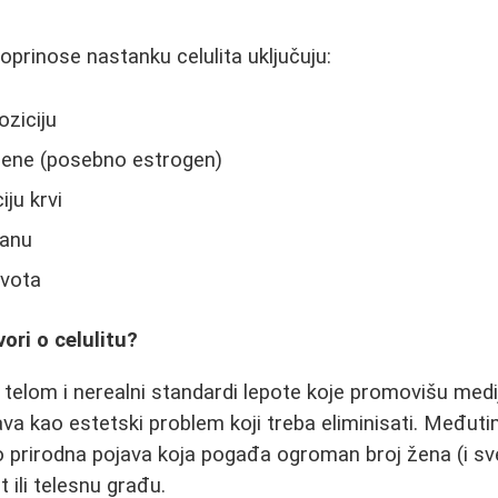
 doprinose nastanku celulita uključuju:
ziciju
ne (posebno estrogen)
ju krvi
ranu
ivota
ori o celulitu?
telom i nerealni standardi lepote koje promovišu medij
java kao estetski problem koji treba eliminisati. Međuti
no prirodna pojava koja pogađa ogroman broj žena (i s
 ili telesnu građu.