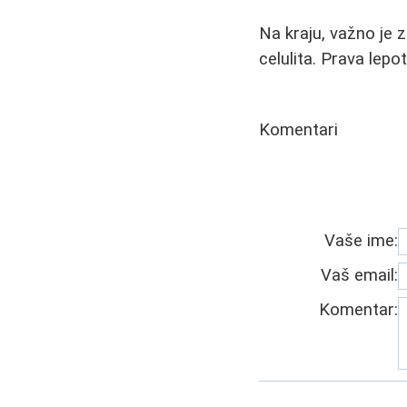
Na kraju, važno je 
celulita. Prava lep
Komentari
Vaše ime:
Vaš email:
Komentar: