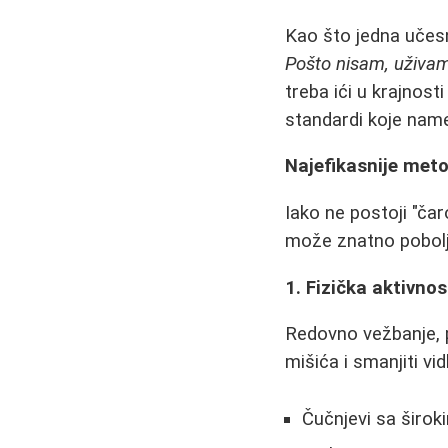
Kao što jedna učesn
Pošto nisam, uživam
treba ići u krajnost
standardi koje nam
Najefikasnije meto
Iako ne postoji "čar
može znatno poboljš
1. Fizička aktivnos
Redovno vežbanje, 
mišića i smanjiti vid
Čučnjevi sa širo