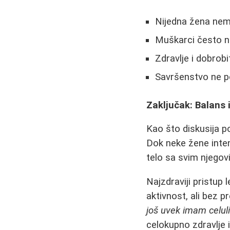
Nijedna žena nema
Muškarci često ne
Zdravlje i dobrobi
Savršenstvo ne po
Zaključak: Balans 
Kao što diskusija po
Dok neke žene inten
telo sa svim njego
Najzdraviji pristup 
aktivnost, ali bez 
još uvek imam celulit
celokupno zdravlje 