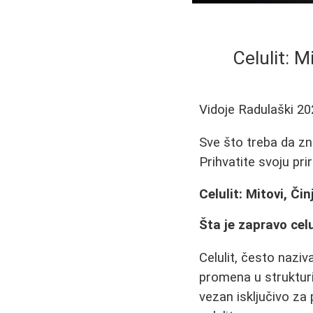
Celulit: M
Vidoje Radulaški
20
Sve što treba da znat
Prihvatite svoju pri
Celulit: Mitovi, Či
Šta je zapravo celu
Celulit, često nazi
promena u struktur
vezan isključivo za