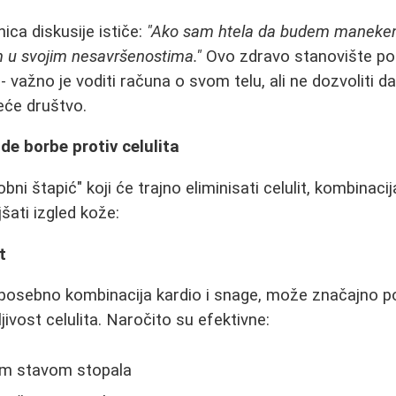
ica diskusije ističe:
"Ako sam htela da budem manekenka
 u svojim nesavršenostima."
Ovo zdravo stanovište po
i - važno je voditi računa o svom telu, ali ne dozvoliti d
eće društvo.
de borbe protiv celulita
obni štapić" koji će trajno eliminisati celulit, kombinac
ati izgled kože:
t
posebno kombinacija kardio i snage, može značajno po
ljivost celulita. Naročito su efektivne:
kim stavom stopala