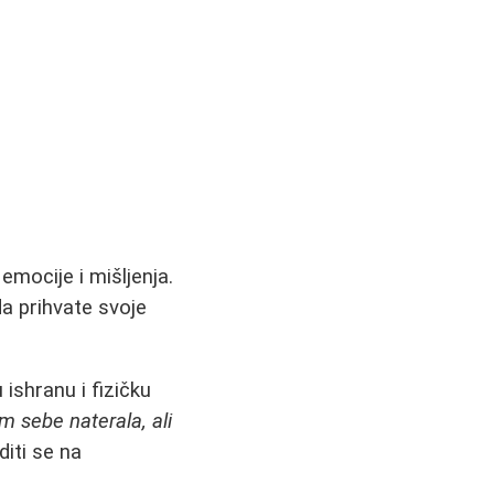
e
emocije i mišljenja.
a prihvate svoje
 ishranu i fizičku
m sebe naterala, ali
diti se na