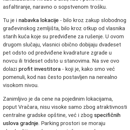
asfaltiranje, naravno o sopstvenom trošku.
Tu je i
nabavka lokacije
- bilo kroz zakup slobodnog
građevinskog zemljišta, bilo kroz otkup od vlasnika
starih kuća koje su predviđene za rušenje. U ovom
drugom slučaju, vlasnici obično dobijaju dvadeset
pet odsto od predviđene kvadrature zgrade u
novcu ili trideset odsto u stanovima. Na sve ovo
dolazi
profit investitora
- koji je, kako smo već
pomenuli, kod nas često postavljen na nerealno
visokom nivou.
Zanimljivo je da cene na pojedinim lokacijama,
poput Vračara, nisu visoke samo zbog atraktivnosti
centralne gradske opštine, već i zbog
specifičnih
uslova gradnje
. Parking prostori se moraju