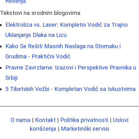
Rešenja
Tekstovi na srodnim blogovima
Elektroliza vs. Laser: Kompletni Vodič za Trajno
Uklanjanje Dlaka na Licu
Kako Se Rešiti Masnih Naslaga na Stomaku i
Grudima - Praktični Vodič
Pravne Zavrzlame: Izazovi i Perspektive Pravnika u
Srbiji
5 Tibetskih Vežbi - Kompletan Vodič sa Iskustvima
O nama
|
Kontakt
|
Politika privatnosti
|
Uslovi
korišćenja
|
Marketinški servisi