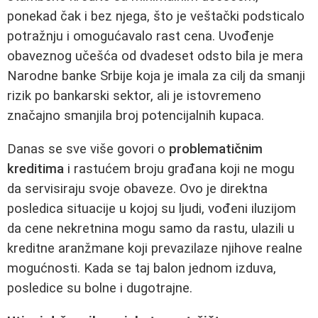
ponekad čak i bez njega, što je veštački podsticalo
potražnju i omogućavalo rast cena. Uvođenje
obaveznog učešća od dvadeset odsto bila je mera
Narodne banke Srbije koja je imala za cilj da smanji
rizik po bankarski sektor, ali je istovremeno
značajno smanjila broj potencijalnih kupaca.
Danas se sve više govori o
problematičnim
kreditima
i rastućem broju građana koji ne mogu
da servisiraju svoje obaveze. Ovo je direktna
posledica situacije u kojoj su ljudi, vođeni iluzijom
da cene nekretnina mogu samo da rastu, ulazili u
kreditne aranžmane koji prevazilaze njihove realne
mogućnosti. Kada se taj balon jednom izduva,
posledice su bolne i dugotrajne.