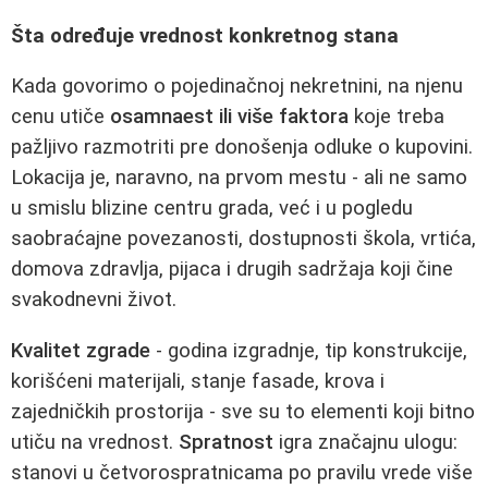
Šta određuje vrednost konkretnog stana
Kada govorimo o pojedinačnoj nekretnini, na njenu
cenu utiče
osamnaest ili više faktora
koje treba
pažljivo razmotriti pre donošenja odluke o kupovini.
Lokacija je, naravno, na prvom mestu - ali ne samo
u smislu blizine centru grada, već i u pogledu
saobraćajne povezanosti, dostupnosti škola, vrtića,
domova zdravlja, pijaca i drugih sadržaja koji čine
svakodnevni život.
Kvalitet zgrade
- godina izgradnje, tip konstrukcije,
korišćeni materijali, stanje fasade, krova i
zajedničkih prostorija - sve su to elementi koji bitno
utiču na vrednost.
Spratnost
igra značajnu ulogu:
stanovi u četvorospratnicama po pravilu vrede više