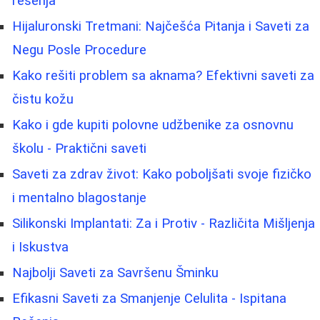
rešenja
Hijaluronski Tretmani: Najčešća Pitanja i Saveti za
Negu Posle Procedure
Kako rešiti problem sa aknama? Efektivni saveti za
čistu kožu
Kako i gde kupiti polovne udžbenike za osnovnu
školu - Praktični saveti
Saveti za zdrav život: Kako poboljšati svoje fizičko
i mentalno blagostanje
Silikonski Implantati: Za i Protiv - Različita Mišljenja
i Iskustva
Najbolji Saveti za Savršenu Šminku
Efikasni Saveti za Smanjenje Celulita - Ispitana