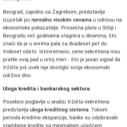
Beograd, zajedno sa Zagrebom, predstavlja
izuzetak po
nerealno visokim cenama
u odnosu na
ekonomske pokazatelje. Prosečna plata u Srbiji i
Beogradu već godinama stagnira u dinarima, što
znači da je u evrima pala za dvadeset pet do
trideset odsto. Istovremeno, cene nekretnina nisu
pratile ovaj pad u istoj meri - što je jasan signal da
tržište još uvek nije dostiglo svoje ekonomski
održivo dno.
Uloga kredita i bankarskog sektora
Posebno poglavlje u analizi tržišta nekretnina
predstavlja
uloga kreditnog sistema
. Tokom
perioda kreditne ekspanzije, banke su odobravale
stambene kredite sa minimalnim učešćem,