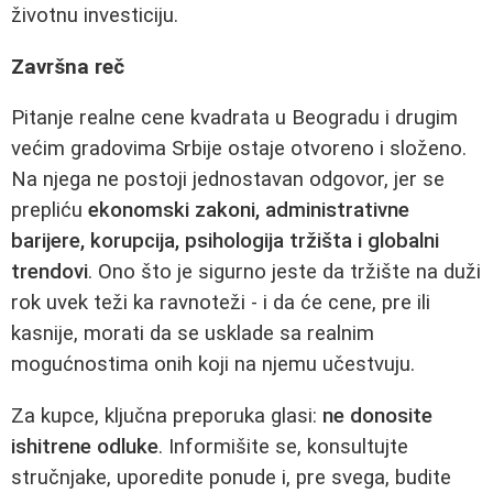
životnu investiciju.
Završna reč
Pitanje realne cene kvadrata u Beogradu i drugim
većim gradovima Srbije ostaje otvoreno i složeno.
Na njega ne postoji jednostavan odgovor, jer se
prepliću
ekonomski zakoni, administrativne
barijere, korupcija, psihologija tržišta i globalni
trendovi
. Ono što je sigurno jeste da tržište na duži
rok uvek teži ka ravnoteži - i da će cene, pre ili
kasnije, morati da se usklade sa realnim
mogućnostima onih koji na njemu učestvuju.
Za kupce, ključna preporuka glasi:
ne donosite
ishitrene odluke
. Informišite se, konsultujte
stručnjake, uporedite ponude i, pre svega, budite