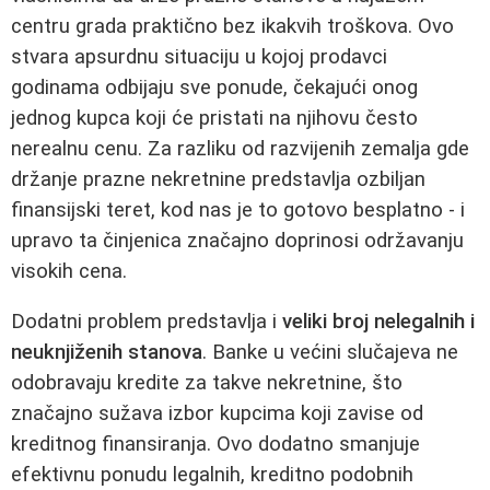
centru grada praktično bez ikakvih troškova. Ovo
stvara apsurdnu situaciju u kojoj prodavci
godinama odbijaju sve ponude, čekajući onog
jednog kupca koji će pristati na njihovu često
nerealnu cenu. Za razliku od razvijenih zemalja gde
držanje prazne nekretnine predstavlja ozbiljan
finansijski teret, kod nas je to gotovo besplatno - i
upravo ta činjenica značajno doprinosi održavanju
visokih cena.
Dodatni problem predstavlja i
veliki broj nelegalnih i
neuknjiženih stanova
. Banke u većini slučajeva ne
odobravaju kredite za takve nekretnine, što
značajno sužava izbor kupcima koji zavise od
kreditnog finansiranja. Ovo dodatno smanjuje
efektivnu ponudu legalnih, kreditno podobnih