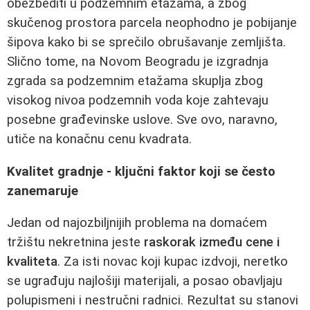
obezbediti u podzemnim etažama, a zbog
skučenog prostora parcela neophodno je pobijanje
šipova kako bi se sprečilo obrušavanje zemljišta.
Slično tome, na Novom Beogradu je izgradnja
zgrada sa podzemnim etažama skuplja zbog
visokog nivoa podzemnih voda koje zahtevaju
posebne građevinske uslove. Sve ovo, naravno,
utiče na konačnu cenu kvadrata.
Kvalitet gradnje - ključni faktor koji se često
zanemaruje
Jedan od najozbiljnijih problema na domaćem
tržištu nekretnina jeste
raskorak između cene i
kvaliteta
. Za isti novac koji kupac izdvoji, neretko
se ugrađuju najlošiji materijali, a posao obavljaju
polupismeni i nestručni radnici. Rezultat su stanovi