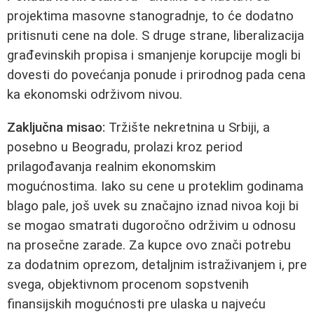
projektima masovne stanogradnje, to će dodatno
pritisnuti cene na dole. S druge strane, liberalizacija
građevinskih propisa i smanjenje korupcije mogli bi
dovesti do povećanja ponude i prirodnog pada cena
ka ekonomski održivom nivou.
Zaključna misao:
Tržište nekretnina u Srbiji, a
posebno u Beogradu, prolazi kroz period
prilagođavanja realnim ekonomskim
mogućnostima. Iako su cene u proteklim godinama
blago pale, još uvek su značajno iznad nivoa koji bi
se mogao smatrati dugoročno održivim u odnosu
na prosečne zarade. Za kupce ovo znači potrebu
za dodatnim oprezom, detaljnim istraživanjem i, pre
svega, objektivnom procenom sopstvenih
finansijskih mogućnosti pre ulaska u najveću