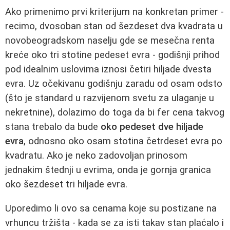
Ako primenimo prvi kriterijum na konkretan primer -
recimo, dvosoban stan od šezdeset dva kvadrata u
novobeogradskom naselju gde se mesečna renta
kreće oko tri stotine pedeset evra - godišnji prihod
pod idealnim uslovima iznosi četiri hiljade dvesta
evra. Uz očekivanu godišnju zaradu od osam odsto
(što je standard u razvijenom svetu za ulaganje u
nekretnine), dolazimo do toga da bi fer cena takvog
stana trebalo da bude
oko pedeset dve hiljade
evra
, odnosno oko osam stotina četrdeset evra po
kvadratu. Ako je neko zadovoljan prinosom
jednakim štednji u evrima, onda je gornja granica
oko šezdeset tri hiljade evra.
Uporedimo li ovo sa cenama koje su postizane na
vrhuncu tržišta - kada se za isti takav stan plaćalo i