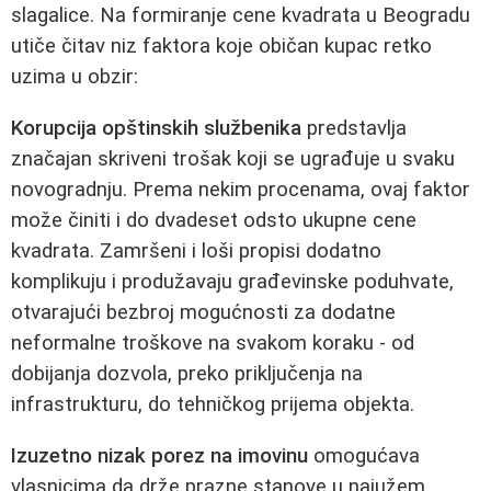
slagalice. Na formiranje cene kvadrata u Beogradu
utiče čitav niz faktora koje običan kupac retko
uzima u obzir:
Korupcija opštinskih službenika
predstavlja
značajan skriveni trošak koji se ugrađuje u svaku
novogradnju. Prema nekim procenama, ovaj faktor
može činiti i do dvadeset odsto ukupne cene
kvadrata. Zamršeni i loši propisi dodatno
komplikuju i produžavaju građevinske poduhvate,
otvarajući bezbroj mogućnosti za dodatne
neformalne troškove na svakom koraku - od
dobijanja dozvola, preko priključenja na
infrastrukturu, do tehničkog prijema objekta.
Izuzetno nizak porez na imovinu
omogućava
vlasnicima da drže prazne stanove u najužem