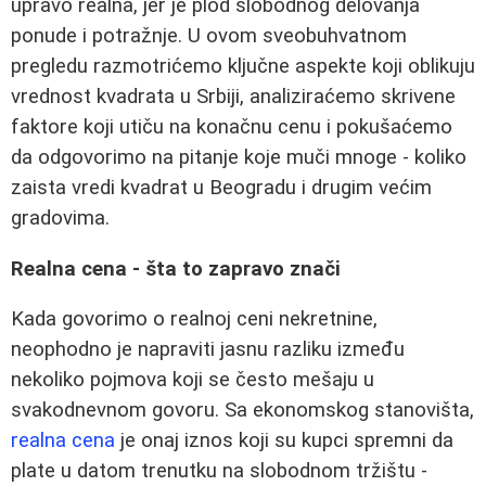
upravo realna, jer je plod slobodnog delovanja
ponude i potražnje. U ovom sveobuhvatnom
pregledu razmotrićemo ključne aspekte koji oblikuju
vrednost kvadrata u Srbiji, analiziraćemo skrivene
faktore koji utiču na konačnu cenu i pokušaćemo
da odgovorimo na pitanje koje muči mnoge - koliko
zaista vredi kvadrat u Beogradu i drugim većim
gradovima.
Realna cena - šta to zapravo znači
Kada govorimo o realnoj ceni nekretnine,
neophodno je napraviti jasnu razliku između
nekoliko pojmova koji se često mešaju u
svakodnevnom govoru. Sa ekonomskog stanovišta,
realna cena
je onaj iznos koji su kupci spremni da
plate u datom trenutku na slobodnom tržištu -