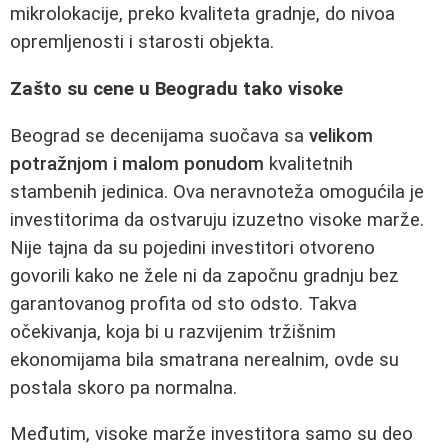
mikrolokacije, preko kvaliteta gradnje, do nivoa
opremljenosti i starosti objekta.
Zašto su cene u Beogradu tako visoke
Beograd se decenijama suočava sa
velikom
potražnjom i malom ponudom
kvalitetnih
stambenih jedinica. Ova neravnoteža omogućila je
investitorima da ostvaruju izuzetno visoke marže.
Nije tajna da su pojedini investitori otvoreno
govorili kako ne žele ni da započnu gradnju bez
garantovanog profita od sto odsto. Takva
očekivanja, koja bi u razvijenim tržišnim
ekonomijama bila smatrana nerealnim, ovde su
postala skoro pa normalna.
Međutim, visoke marže investitora samo su deo