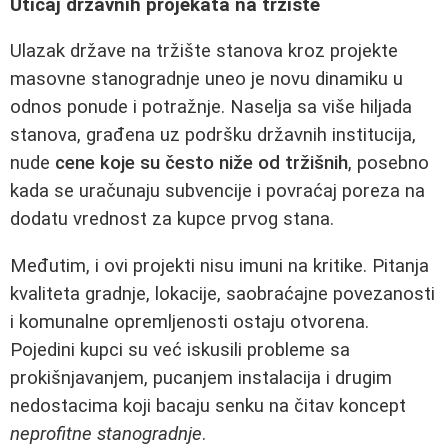
Uticaj državnih projekata na tržište
Ulazak države na tržište stanova kroz projekte
masovne stanogradnje uneo je novu dinamiku u
odnos ponude i potražnje. Naselja sa više hiljada
stanova, građena uz podršku državnih institucija,
nude
cene koje su često niže od tržišnih
, posebno
kada se uračunaju subvencije i povraćaj poreza na
dodatu vrednost za kupce prvog stana.
Međutim, i ovi projekti nisu imuni na kritike. Pitanja
kvaliteta gradnje, lokacije, saobraćajne povezanosti
i komunalne opremljenosti ostaju otvorena.
Pojedini kupci su već iskusili probleme sa
prokišnjavanjem, pucanjem instalacija i drugim
nedostacima koji bacaju senku na čitav koncept
neprofitne stanogradnje
.