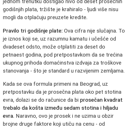
jednom trenutku dostigao nivo od deset prosečnih
godišnjih plata, tržište je krahiralo - ljudi više nisu
mogli da otplaćuju preuzete kredite.
Pravilo tri godišnje plate:
Ova cifra nije slučajna. To
je iznos koji se, uz razumnu kamatu i učešće od
dvadeset odsto, može otplatiti za deset do
petnaest godina, pod pretpostavkom da se trećina
ukupnog prihoda domaćinstva izdvaja za troškove
stanovanja - što je standard u razvijenim zemljama.
Kada se ova formula primeni na Beograd, uz
pretpostavku da je prosečna plata oko pet stotina
evra, dolazi se do računice da bi
prosečan kvadrat
trebalo da košta između sedam stotina i hiljadu
evra
. Naravno, ovo je prosek i ne uzima u obzir
brojne druge faktore koji utiču na cenu - od