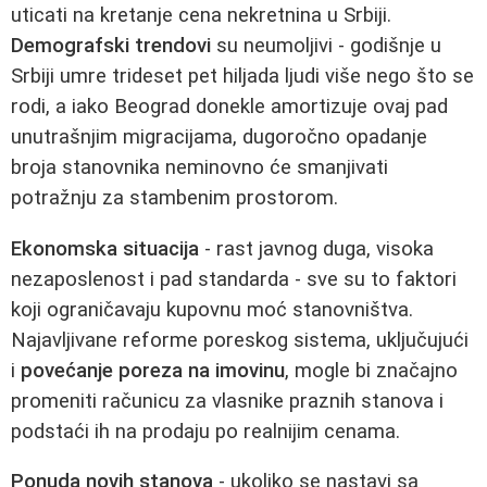
uticati na kretanje cena nekretnina u Srbiji.
Demografski trendovi
su neumoljivi - godišnje u
Srbiji umre trideset pet hiljada ljudi više nego što se
rodi, a iako Beograd donekle amortizuje ovaj pad
unutrašnjim migracijama, dugoročno opadanje
broja stanovnika neminovno će smanjivati
potražnju za stambenim prostorom.
Ekonomska situacija
- rast javnog duga, visoka
nezaposlenost i pad standarda - sve su to faktori
koji ograničavaju kupovnu moć stanovništva.
Najavljivane reforme poreskog sistema, uključujući
i
povećanje poreza na imovinu
, mogle bi značajno
promeniti računicu za vlasnike praznih stanova i
podstaći ih na prodaju po realnijim cenama.
Ponuda novih stanova
- ukoliko se nastavi sa