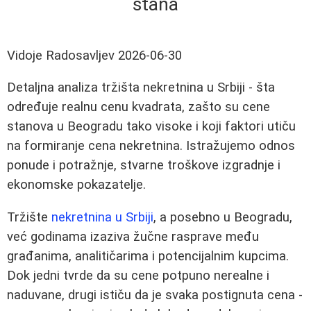
stana
Vidoje Radosavljev
2026-06-30
Detaljna analiza tržišta nekretnina u Srbiji - šta
određuje realnu cenu kvadrata, zašto su cene
stanova u Beogradu tako visoke i koji faktori utiču
na formiranje cena nekretnina. Istražujemo odnos
ponude i potražnje, stvarne troškove izgradnje i
ekonomske pokazatelje.
Tržište
nekretnina u Srbiji
, a posebno u Beogradu,
već godinama izaziva žučne rasprave među
građanima, analitičarima i potencijalnim kupcima.
Dok jedni tvrde da su cene potpuno nerealne i
naduvane, drugi ističu da je svaka postignuta cena -