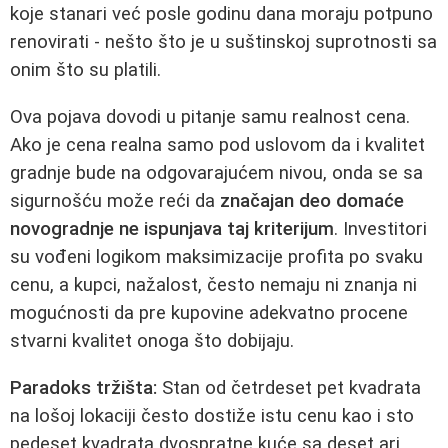
koje stanari već posle godinu dana moraju potpuno
renovirati - nešto što je u suštinskoj suprotnosti sa
onim što su platili.
Ova pojava dovodi u pitanje samu realnost cena.
Ako je cena realna samo pod uslovom da i kvalitet
gradnje bude na odgovarajućem nivou, onda se sa
sigurnošću može reći da
značajan deo domaće
novogradnje ne ispunjava taj kriterijum
. Investitori
su vođeni logikom maksimizacije profita po svaku
cenu, a kupci, nažalost, često nemaju ni znanja ni
mogućnosti da pre kupovine adekvatno procene
stvarni kvalitet onoga što dobijaju.
Paradoks tržišta:
Stan od četrdeset pet kvadrata
na lošoj lokaciji često dostiže istu cenu kao i sto
pedeset kvadrata dvospratne kuće sa deset ari