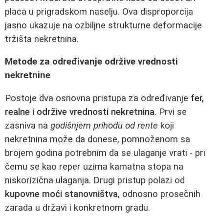
placa u prigradskom naselju. Ova disproporcija
jasno ukazuje na ozbiljne strukturne deformacije
tržišta nekretnina.
Metode za određivanje održive vrednosti
nekretnine
Postoje dva osnovna pristupa za određivanje
fer,
realne i održive vrednosti nekretnina
. Prvi se
zasniva na
godišnjem prihodu od rente
koji
nekretnina može da donese, pomnoženom sa
brojem godina potrebnim da se ulaganje vrati - pri
čemu se kao reper uzima kamatna stopa na
niskorizična ulaganja. Drugi pristup polazi od
kupovne moći stanovništva
, odnosno prosečnih
zarada u državi i konkretnom gradu.