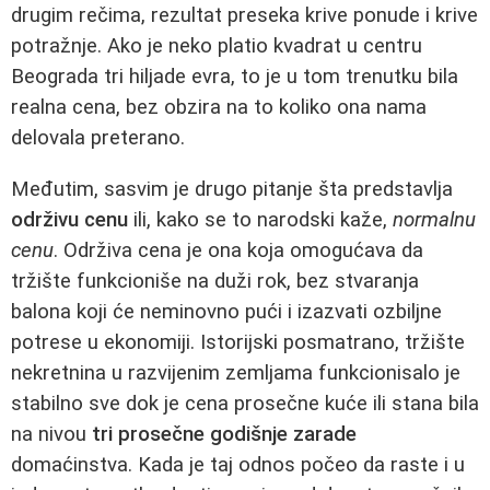
drugim rečima, rezultat preseka krive ponude i krive
potražnje. Ako je neko platio kvadrat u centru
Beograda tri hiljade evra, to je u tom trenutku bila
realna cena, bez obzira na to koliko ona nama
delovala preterano.
Međutim, sasvim je drugo pitanje šta predstavlja
održivu cenu
ili, kako se to narodski kaže,
normalnu
cenu
. Održiva cena je ona koja omogućava da
tržište funkcioniše na duži rok, bez stvaranja
balona koji će neminovno pući i izazvati ozbiljne
potrese u ekonomiji. Istorijski posmatrano, tržište
nekretnina u razvijenim zemljama funkcionisalo je
stabilno sve dok je cena prosečne kuće ili stana bila
na nivou
tri prosečne godišnje zarade
domaćinstva. Kada je taj odnos počeo da raste i u