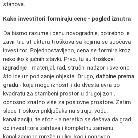
stanova.
Kako investitori formiraju cene - pogled iznutra
Da bismo razumeli cenu novogradnje, potrebno je
zaviriti u strukturu troškova sa kojima se suočava
investitor. Pojednostavljeno, cena se formira kroz
nekoliko ključnih stavki. Prvo, tu su
troškovi
izgradnje
- materijal, rad, stručni nadzor i sve ono
što ide uz podizanje objekta. Drugo,
dažbine prema
gradu
- koje mogu iznositi i do dvesta evra po
kvadratu za stambeni prostor u drugoj zoni,
odnosno znatno više za poslovne prostore. Zatim
slede troškovi priključaka na struju, vodu,
kanalizaciju, telefon - a neretko se dešava da grad
od investitora zahteva i kompletnu zamenu
kanalizacione mreže u ulici, kao i ponovno