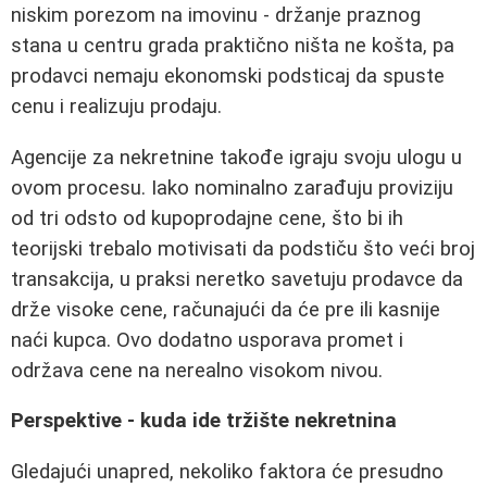
niskim porezom na imovinu - držanje praznog
stana u centru grada praktično ništa ne košta, pa
prodavci nemaju ekonomski podsticaj da spuste
cenu i realizuju prodaju.
Agencije za nekretnine takođe igraju svoju ulogu u
ovom procesu. Iako nominalno zarađuju proviziju
od tri odsto od kupoprodajne cene, što bi ih
teorijski trebalo motivisati da podstiču što veći broj
transakcija, u praksi neretko savetuju prodavce da
drže visoke cene, računajući da će pre ili kasnije
naći kupca. Ovo dodatno usporava promet i
održava cene na nerealno visokom nivou.
Perspektive - kuda ide tržište nekretnina
Gledajući unapred, nekoliko faktora će presudno