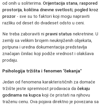
od onih u soliterima.
Orijentacija stana
,
raspored
prostorija
,
količina dnevne svetlosti
,
pogled kroz
prozor
- sve su to faktori koji mogu napraviti
razliku od deset do dvadeset odsto u ceni.
Ne treba zaboraviti ni
pravni status
nekretnine. U
zemlji sa velikim brojem neuknjiženih objekata,
potpuna i uredna dokumentacija predstavlja
značajan činilac koji podiže vrednost i olakšava
prodaju.
Psihologija tržišta i fenomen "čekanja"
Jedan od fenomena karakterističnih za domaće
tržište jeste spremnost prodavaca da
čekaju
godinama na kupca
koji će pristati na njihovu
traženu cenu. Ova pojava direktno je povezana sa