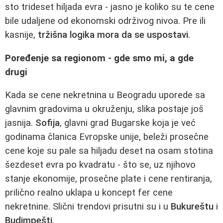
sto trideset hiljada evra - jasno je koliko su te cene
bile udaljene od ekonomski održivog nivoa. Pre ili
kasnije,
tržišna logika mora da se uspostavi
.
Poređenje sa regionom - gde smo mi, a gde
drugi
Kada se cene nekretnina u Beogradu uporede sa
glavnim gradovima u okruženju, slika postaje još
jasnija.
Sofija
, glavni grad Bugarske koja je već
godinama članica Evropske unije, beleži prosečne
cene koje su pale sa hiljadu deset na osam stotina
šezdeset evra po kvadratu - što se, uz njihovo
stanje ekonomije, prosečne plate i cene rentiranja,
prilično realno uklapa u koncept fer cene
nekretnine. Slični trendovi prisutni su i u
Bukureštu
i
Budimpešti
.