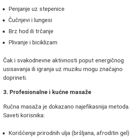
Penjanje uz stepenice
Čučnjevi i lungesi
Brz hod ili trčanje
Plivanje i biciklizam
Čak i svakodnevne aktivnosti poput energičnog
usisavanja ili igranja uz muziku mogu značajno
doprineti.
3. Profesionalne i kućne masaže
Ručna masaža je dokazano najefikasnija metoda.
Saveti korisnika:
Korišćenje prirodnih ulja (bršljana, afroditin gel)