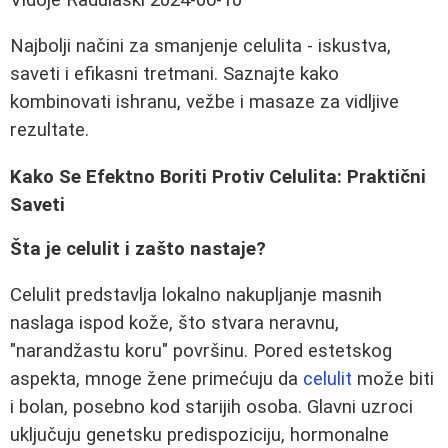
Najbolji načini za smanjenje celulita - iskustva,
saveti i efikasni tretmani. Saznajte kako
kombinovati ishranu, vežbe i masaze za vidljive
rezultate.
Kako Se Efektno Boriti Protiv Celulita: Praktični
Saveti
Šta je celulit i zašto nastaje?
Celulit predstavlja lokalno nakupljanje masnih
naslaga ispod kože, što stvara neravnu,
"narandžastu koru" površinu. Pored estetskog
aspekta, mnoge žene primećuju da
celulit
može biti
i bolan, posebno kod starijih osoba. Glavni uzroci
uključuju genetsku predispoziciju, hormonalne