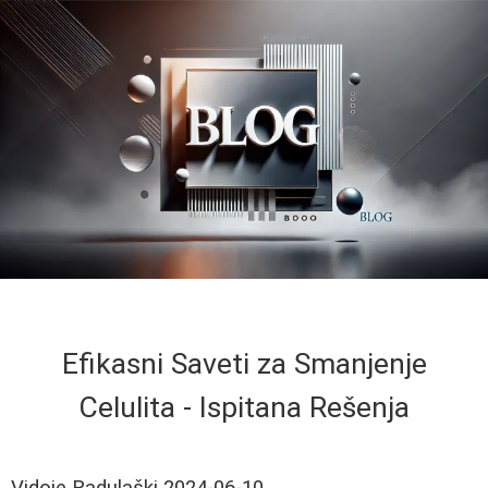
Efikasni Saveti za Smanjenje
Celulita - Ispitana Rešenja
Vidoje Radulaški
2024-06-10