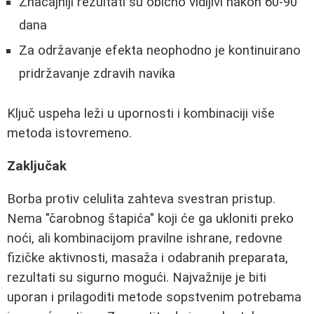
Značajniji rezultati su obično vidljivi nakon 60-90
dana
Za održavanje efekta neophodno je kontinuirano
pridržavanje zdravih navika
Ključ uspeha leži u upornosti i kombinaciji više
metoda istovremeno.
Zaključak
Borba protiv celulita zahteva svestran pristup.
Nema "čarobnog štapića" koji će ga ukloniti preko
noći, ali kombinacijom pravilne ishrane, redovne
fizičke aktivnosti, masaža i odabranih preparata,
rezultati su sigurno mogući. Najvažnije je biti
uporan i prilagoditi metode sopstvenim potrebama