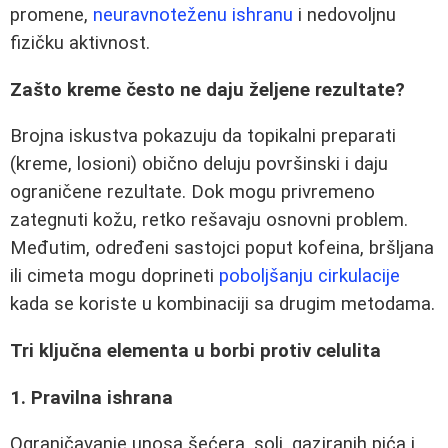
promene,
neuravnoteženu ishranu
i nedovoljnu
fizičku aktivnost.
Zašto kreme često ne daju željene rezultate?
Brojna iskustva pokazuju da topikalni preparati
(kreme, losioni) obično deluju površinski i daju
ograničene rezultate. Dok mogu privremeno
zategnuti kožu, retko rešavaju osnovni problem.
Međutim, određeni sastojci poput kofeina, bršljana
ili cimeta mogu doprineti
poboljšanju cirkulacije
kada se koriste u kombinaciji sa drugim metodama.
Tri ključna elementa u borbi protiv celulita
1. Pravilna ishrana
Ograničavanje unosa šećera, soli, gaziranih pića i