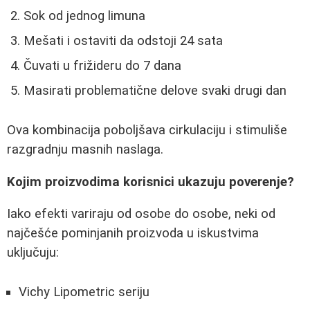
Sok od jednog limuna
Mešati i ostaviti da odstoji 24 sata
Čuvati u frižideru do 7 dana
Masirati problematične delove svaki drugi dan
Ova kombinacija poboljšava cirkulaciju i stimuliše
razgradnju masnih naslaga.
Kojim proizvodima korisnici ukazuju poverenje?
Iako efekti variraju od osobe do osobe, neki od
najčešće pominjanih proizvoda u iskustvima
uključuju:
Vichy Lipometric seriju