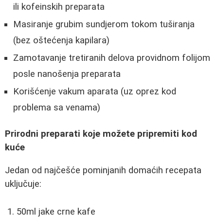
ili kofeinskih preparata
Masiranje grubim sundjerom tokom tuširanja
(bez oštećenja kapilara)
Zamotavanje tretiranih delova providnom folijom
posle nanošenja preparata
Korišćenje vakum aparata (uz oprez kod
problema sa venama)
Prirodni preparati koje možete pripremiti kod
kuće
Jedan od najčešće pominjanih domaćih recepata
uključuje:
50ml jake crne kafe