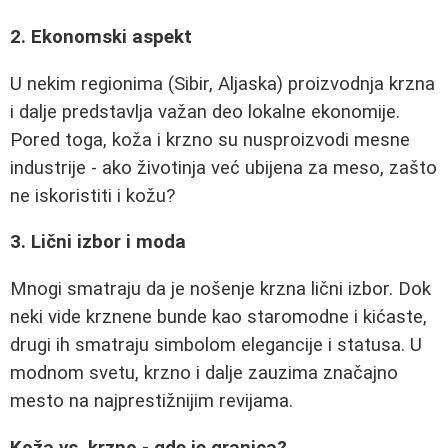
2. Ekonomski aspekt
U nekim regionima (Sibir, Aljaska) proizvodnja krzna
i dalje predstavlja važan deo lokalne ekonomije.
Pored toga, koža i krzno su nusproizvodi mesne
industrije - ako životinja već ubijena za meso, zašto
ne iskoristiti i kožu?
3. Lični izbor i moda
Mnogi smatraju da je nošenje krzna lični izbor. Dok
neki vide krznene bunde kao staromodne i kićaste,
drugi ih smatraju simbolom elegancije i statusa. U
modnom svetu, krzno i dalje zauzima značajno
mesto na najprestižnijim revijama.
Koža vs. krzno - gde je granica?