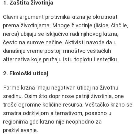
1. Zaštita životinja
Glavni argument protivnika krzna je okrutnost
prema životinjama. Mnoge životinje (lisice, činčile,
nerca) ubijaju se isključivo radi njihovog krzna,
često na surove načine. Aktivisti navode da u
današnje vreme postoji mnoštvo veštačkih
alternativa koje pružaju istu toplotu i estetiku.
2. Ekološki uticaj
Farme krzna imaju negativan uticaj na životnu
sredinu. Osim što doprinose patnji životinja, one
troše ogromne količine resursa. Veštačko krzno se
smatra održivijom alternativom, posebno u
regionima gde krzno nije neophodno za
preživljavanje.