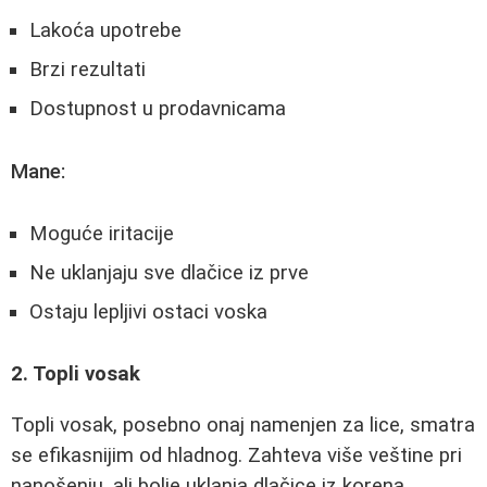
Lakoća upotrebe
Brzi rezultati
Dostupnost u prodavnicama
Mane:
Moguće iritacije
Ne uklanjaju sve dlačice iz prve
Ostaju lepljivi ostaci voska
2. Topli vosak
Topli vosak, posebno onaj namenjen za lice, smatra
se efikasnijim od hladnog. Zahteva više veštine pri
nanošenju, ali bolje uklanja dlačice iz korena.