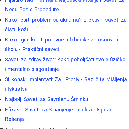
Negu Posle Procedure
Kako rešiti problem sa aknama? Efektivni saveti za
čistu kožu
Kako i gde kupiti polovne udžbenike za osnovnu
školu - Praktični saveti
Saveti za zdrav život: Kako poboljšati svoje fizičko
i mentalno blagostanje
Silikonski Implantati: Za i Protiv - Različita Mišljenja
i Iskustva
Najbolji Saveti za Savršenu Šminku
Efikasni Saveti za Smanjenje Celulita - Ispitana
Rešenja