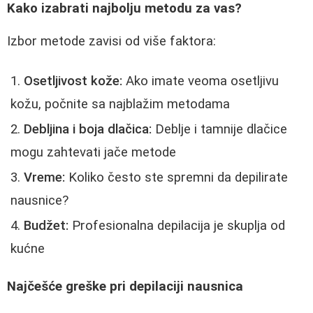
Kako izabrati najbolju metodu za vas?
Izbor metode zavisi od više faktora:
Osetljivost kože:
Ako imate veoma osetljivu
kožu, počnite sa najblažim metodama
Debljina i boja dlačica:
Deblje i tamnije dlačice
mogu zahtevati jače metode
Vreme:
Koliko često ste spremni da depilirate
nausnice?
Budžet:
Profesionalna depilacija je skuplja od
kućne
Najčešće greške pri depilaciji nausnica