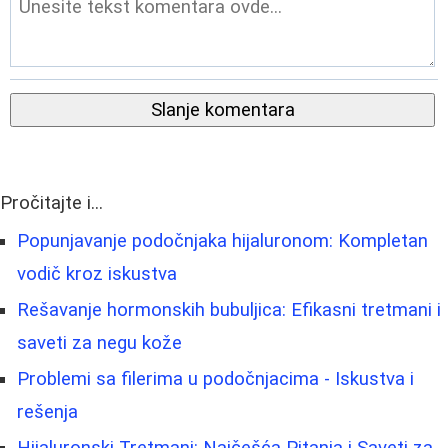
Slanje komentara
Pročitajte i...
Popunjavanje podočnjaka hijaluronom: Kompletan
vodič kroz iskustva
Rešavanje hormonskih bubuljica: Efikasni tretmani i
saveti za negu kože
Problemi sa filerima u podočnjacima - Iskustva i
rešenja
Hijaluronski Tretmani: Najčešća Pitanja i Saveti za