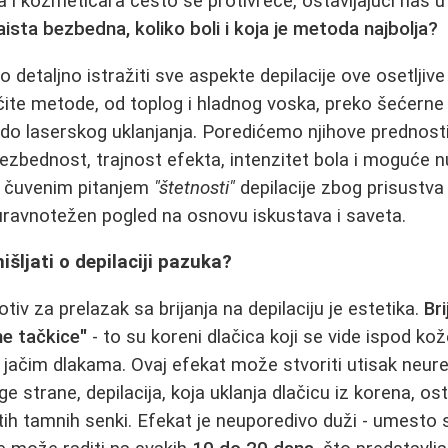
ara i kozmetičara često se protivreče, ostavljajući nas 
aista bezbedna, koliko boli i koja je metoda najbolja?
etaljno istražiti sve aspekte depilacije ove osetljive 
čite metode, od toplog i hladnog voska, preko šećerne p
 do laserskog uklanjanja. Poredićemo njihove prednosti
bezbednost, trajnost efekta, intenzitet bola i moguće
i čuvenim pitanjem
"štetnosti"
depilacije zbog prisustva 
uravnotežen pogled na osnovu iskustava i saveta.
šljati o depilaciji pazuka?
iv za prelazak sa brijanja na depilaciju je estetika.
Br
ne tačkice"
- to su koreni dlačica koji se vide ispod k
 jačim dlakama. Ovaj efekat može stvoriti utisak neur
uge strane, depilacija, koja uklanja dlačicu iz korena, o
tih tamnih senki. Efekat je neuporedivo duži - umest