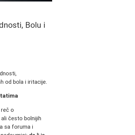
nosti, Bolu i
dnosti,
od bola i iritacije.
ltatima
 reč o
ali često bolnijih
va sa foruma i