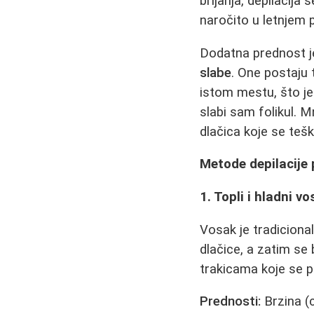
brijanja, depilacija
naročito u letnjem 
Dodatna prednost j
slabe
. One postaju t
istom mestu, što je 
slabi sam folikul. 
dlačica koje se teš
Metode depilacije
1. Topli i hladni v
Vosak je tradiciona
dlačice, a zatim se
trakicama koje se pr
Prednosti:
Brzina (c