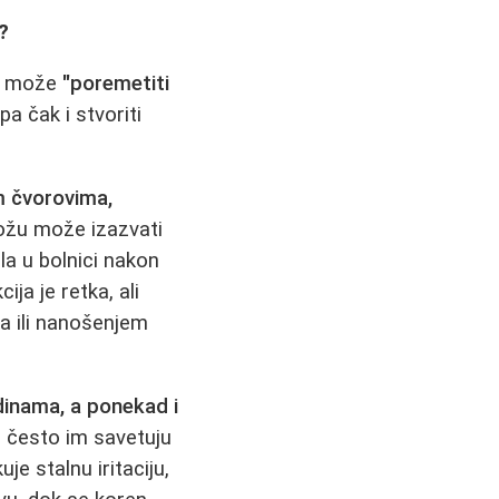
?
ja može
"poremetiti
pa čak i stvoriti
m čvorovima,
 kožu može izazvati
ila u bolnici nakon
a je retka, ali
ta ili nanošenjem
inama, a ponekad i
e, često im savetuju
e stalnu iritaciju,