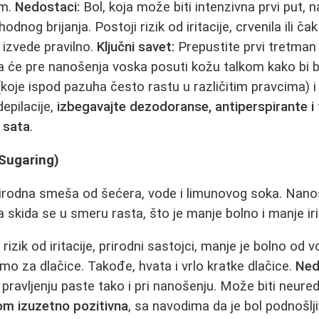
om.
Nedostaci:
Bol, koja može biti intenzivna prvi put, 
odnog brijanja. Postoji rizik od iritacije, crvenila ili ča
izvede pravilno.
Ključni savet:
Prepustite prvi tretman
će pre nanošenja voska posuti kožu talkom kako bi bil
(koje ispod pazuha često rastu u različitim pravcima) i
epilacije,
izbegavajte dezodoranse, antiperspirante i
 sata
.
(Sugaring)
rirodna smeša od šećera, vode i limunovog soka. Nano
a skida se u smeru rasta, što je manje bolno i manje ir
izik od iritacije, prirodni sastojci, manje je bolno od v
mo za dlačice. Takođe, hvata i vrlo kratke dlačice.
Ned
 pravljenju paste tako i pri nanošenju. Može biti neured
om izuzetno pozitivna
, sa navodima da je bol podnošlji