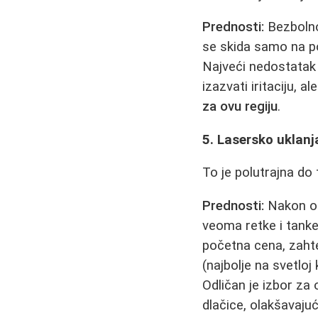
Prednosti:
Bezbolno
se skida samo na pov
Najveći nedostatak 
izazvati iritaciju, a
za ovu regiju
.
5. Lasersko uklanj
To je polutrajna do
Prednosti:
Nakon odr
veoma retke i tanke
početna cena, zahte
(najbolje na svetlo
Odličan je izbor za
dlačice, olakšavaju