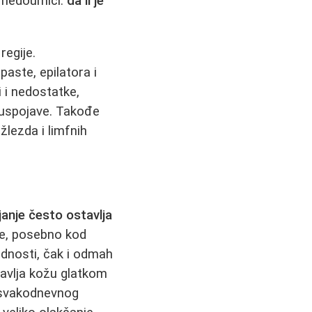
u nedoumici:
da li je
regije.
aste, epilatora i
 i nedostatke,
 nuspojave. Takođe
žlezda i limfnih
ijanje često ostavlja
ože, posebno kod
ednosti, čak i odmah
stavlja kožu glatkom
o svakodnevnog