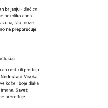
an brijanju
- dlačica
mo nekoliko dana.
 pazuha, što može
no ne preporučuje
etlošću.
da rastu ili postaju
.
Nedostaci:
Visoka
ve kože i boje dlaka
retmana.
Savet:
jno proređuje