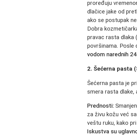
proređuju vremen
dlačice jake od preth
ako se postupak ne 
Dobra kozmetičarka 
pravac rasta dlaka 
površinama. Posle d
vodom narednih 24
2. Šećerna pasta 
Šećerna pasta je p
smera rasta dlake, 
Prednosti:
Smanjen r
za živu kožu već sa
veštu ruku, kako pri
Iskustva su uglavn