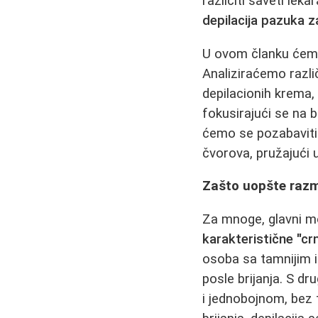
različiti saveti lek
depilacija pazuka z
U ovom članku ćemo d
Analiziraćemo razli
depilacionih krema,
fokusirajući se na 
ćemo se pozabavit
čvorova, pružajući 
Zašto uopšte razmi
Za mnoge, glavni mot
karakteristične "cr
osoba sa tamnijim i
posle brijanja. S dr
i jednobojnom, bez 