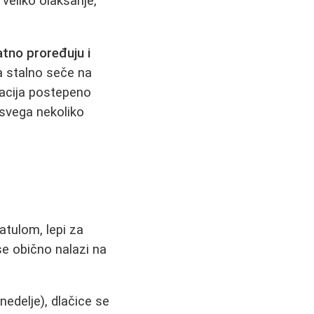
 veliko olakšanje,
tno proređuju i
ca stalno seče na
ilacija postepeno
 svega nekoliko
atulom, lepi za
se obično nalazi na
nedelje), dlačice se