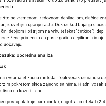
 se može raditi na svakih
10 do 20 dana
, što predstavlja
periodu.
e što se vremenom, redovnom depilacijom, dlačice
zna
anje, svetlije i sporije rastu. Dok se kod brijanja dlači
čini debljom i oštrijom na vrhu (efekat "četkice"), dep
Mnoge žene primećuju da posle godina depiliranja imaju
ko uočavaju.
 pazuka: Uporedna analiza
osak
lna i veoma efikasna metoda. Topli vosak se nanosi šp
 brzim pokretom skida zajedno sa njima. Hladni vosak 
itisnu na kožu i trgnu.
eo postupak traje par minuta), dugotrajan efekat (2-4 