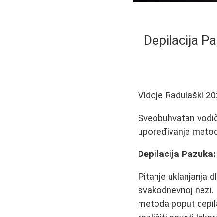
Depilacija P
Vidoje Radulaški
20
Sveobuhvatan vodič 
upoređivanje metoda 
Depilacija Pazuka:
Pitanje uklanjanja 
svakodnevnoj nezi. Iz
metoda poput depila