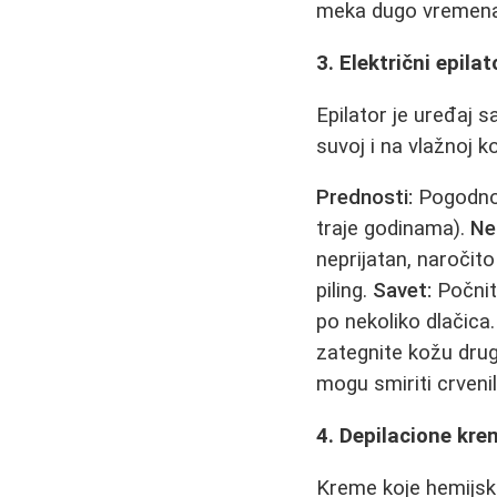
meka dugo vremena
3. Električni epilat
Epilator je uređaj s
suvoj i na vlažnoj ko
Prednosti:
Pogodnos
traje godinama).
Ne
neprijatan, naročito
piling.
Savet:
Počnit
po nekoliko dlačica.
zategnite kožu dru
mogu smiriti crvenil
4. Depilacione kr
Kreme koje hemijski