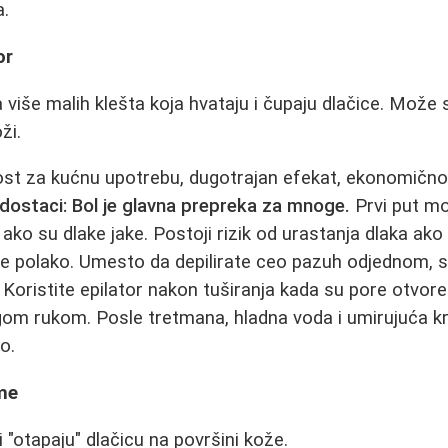
.
or
a više malih klešta koja hvataju i čupaju dlačice. Može se
ži.
t za kućnu upotrebu, dugotrajan efekat, ekonomično
dostaci:
Bol je glavna prepreka za mnoge.
Prvi put mo
 ako su dlake jake. Postoji rizik od urastanja dlaka ak
e polako. Umesto da depilirate ceo pazuh odjednom, 
 Koristite epilator nakon tuširanja kada su pore otvore
gom rukom. Posle tretmana, hladna voda i umirujuća k
o.
eme
 "otapaju" dlačicu na površini kože.