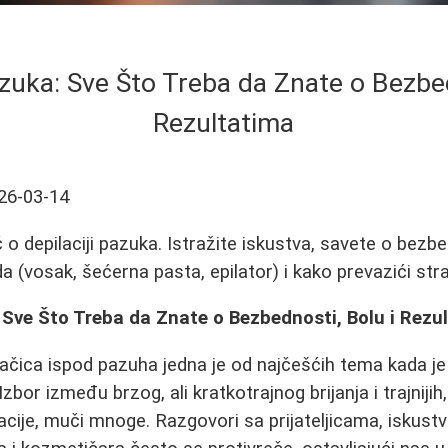
azuka: Sve Što Treba da Znate o Bezbed
Rezultatima
26-03-14
o depilaciji pazuka. Istražite iskustva, savete o bezbe
(vosak, šećerna pasta, epilator) i kako prevazići strah 
 Sve Što Treba da Znate o Bezbednosti, Bolu i Rezu
dlačica ispod pazuha jedna je od najčešćih tema kada je
bor između brzog, ali kratkotrajnog brijanja i trajnijih, 
cije, muči mnoge. Razgovori sa prijateljicama, iskust