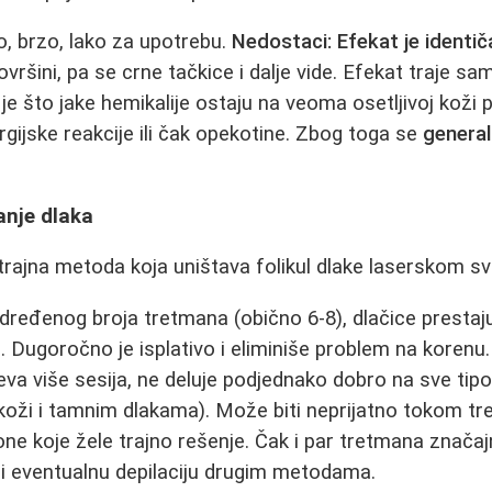
, brzo, lako za upotrebu.
Nedostaci:
Efekat je identič
ršini, pa se crne tačkice i dalje vide. Efekat traje sa
je što jake hemikalije ostaju na veoma osetljivoj koži
lergijske reakcije ili čak opekotine. Zbog toga se
general
anje dlaka
 trajna metoda koja uništava folikul dlake laserskom sv
eđenog broja tretmana (obično 6-8), dlačice prestaju 
. Dugoročno je isplativo i eliminiše problem na korenu
va više sesija, ne deluje podjednako dobro na sve tipo
j koži i tamnim dlakama). Može biti neprijatno tokom t
 one koje žele trajno rešenje. Čak i par tretmana znača
ći eventualnu depilaciju drugim metodama.