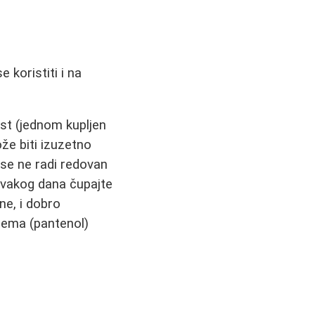
 koristiti i na
st (jednom kupljen
že biti izuzetno
o se ne radi redovan
svakog dana čupajte
ne, i dobro
rema (pantenol)