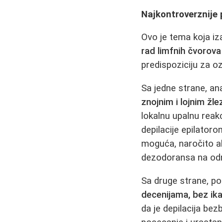
Najkontroverznije p
Ovo je tema koja iz
rad limfnih čvorova 
predispoziciju za o
Sa jedne strane, an
znojnim i lojnim žl
lokalnu upalnu reakc
depilacije epilator
moguća, naročito ak
dezodoransa na od
Sa druge strane, po
decenijama, bez ik
da je depilacija bez