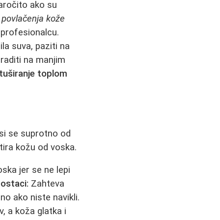
naročito ako su
k
povlačenja kože
 profesionalcu.
a suva, paziti na
 raditi na manjim
 tuširanje toplom
si se suprotno od
itira kožu od voska.
oska jer se ne lepi
ostaci:
Zahteva
no ako niste navikli.
v, a koža glatka i