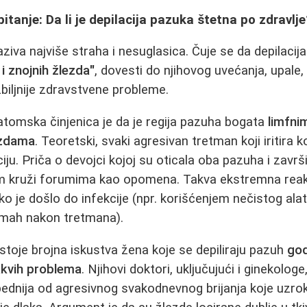
itanje: Da li je depilacija pazuka štetna po zdravlje
aziva najviše straha i nesuglasica. Čuje se da depilaci
i znojnih žlezda"
, dovesti do njihovog uvećanja, upale, 
zbiljnije zdravstvene probleme.
atomska činjenica je da je regija pazuha bogata
limfni
ezdama
. Teoretski, svaki agresivan tretman koji iritira
iju. Priča o devojci kojoj su oticala oba pazuha i završ
om kruži forumima kao opomena. Takva ekstremna reakcij
o je došlo do infekcije (npr. korišćenjem nečistog ala
mah nakon tretmana).
stoje brojna iskustva žena koje se depiliraju pazuh
god
akvih problema
. Njihovi doktori, uključujući i ginekolog
bednija od agresivnog svakodnevnog brijanja koje uzrokuj