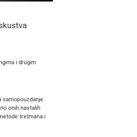
iskustva
ingima i drugim
na samopouzdanje.
no onih nastalih
 metode tretmana i