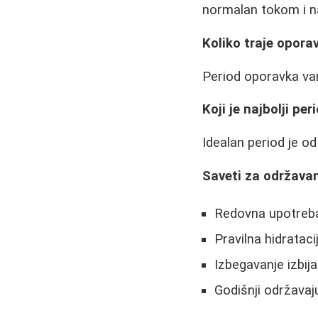
normalan tokom i n
Koliko traje opora
Period oporavka var
Koji je najbolji p
Idealan period je o
Saveti za održavan
Redovna upotreba
Pravilna hidrataci
Izbegavanje izbija
Godišnji održavaj