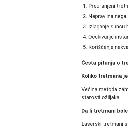
Preuranjeni tret
Nepravilna nega
Izlaganje suncu 
Očekivanje insta
Korišćenje nekva
Česta pitanja o t
Koliko tretmana j
Većina metoda zahte
starosti ožiljaka.
Da li tretmani bol
Laserski tretmani s