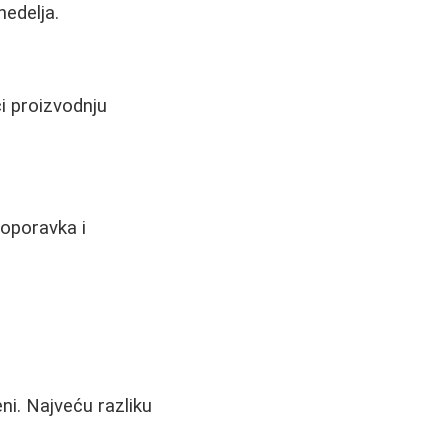
nedelja.
ći proizvodnju
oporavka i
ni. Najveću razliku