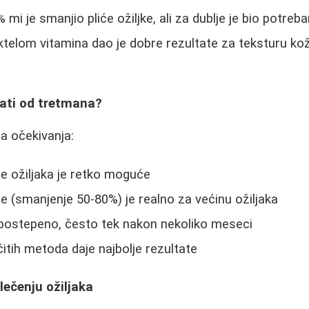
 mi je smanjio pliće ožiljke, ali za dublje je bio potreban
elom vitamina dao je dobre rezultate za teksturu kože,
ati od tretmana?
na očekivanja:
e ožiljaka je retko moguće
je (smanjenje 50-80%) je realno za većinu ožiljaka
 postepeno, često tek nakon nekoliko meseci
čitih metoda daje najbolje rezultate
lečenju ožiljaka