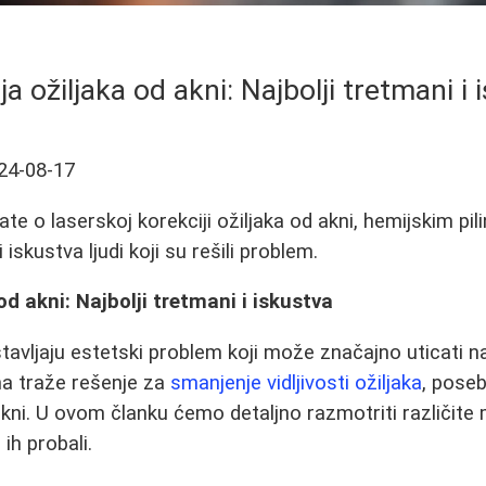
ja ožiljaka od akni: Najbolji tretmani i 
24-08-17
te o laserskoj korekciji ožiljaka od akni, hemijskim pil
iskustva ljudi koji su rešili problem.
od akni: Najbolji tretmani i iskustva
tavljaju estetski problem koji može značajno uticati 
ma traže rešenje za
smanjenje vidljivosti ožiljaka
, poseb
akni. U ovom članku ćemo detaljno razmotriti različite
 ih probali.