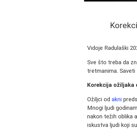
Korekci
Vidoje Radulaški
20
Sve što treba da zna
tretmanima. Saveti i 
Korekcija ožiljaka 
Ožiljci od
akni
preds
Mnogi ljudi godina
nakon težih oblika 
iskustva ljudi koji su