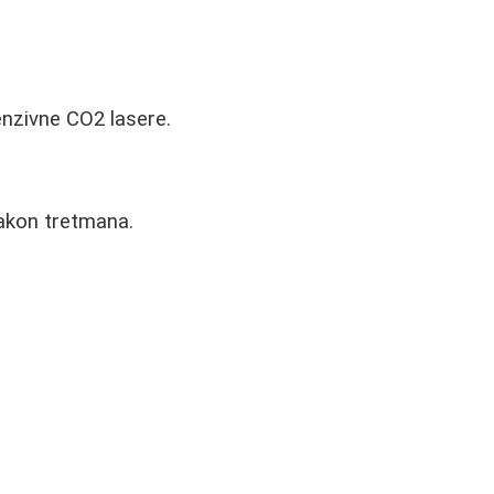
enzivne CO2 lasere.
nakon tretmana.