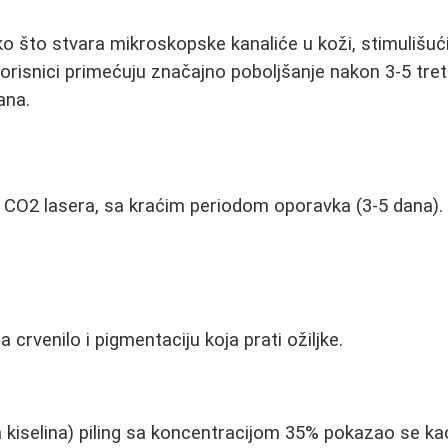
ako što stvara mikroskopske kanaliće u koži, stimulišuć
orisnici primećuju značajno poboljšanje nakon 3-5 tr
ana.
 CO2 lasera, sa kraćim periodom oporavka (3-5 dana).
crvenilo i pigmentaciju koja prati ožiljke.
 kiselina) piling sa koncentracijom 35% pokazao se k