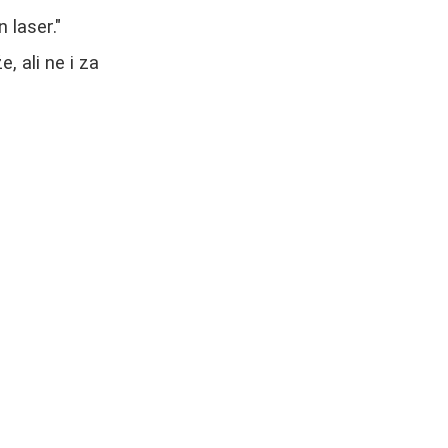
 laser."
 ali ne i za