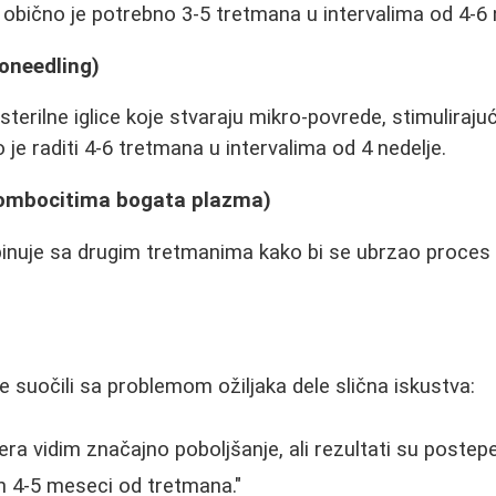
e obično je potrebno 3-5 tretmana u intervalima od 4-6 
oneedling)
terilne iglice koje stvaraju mikro-povrede, stimuliraju
je raditi 4-6 tretmana u intervalima od 4 nedelje.
trombocitima bogata plazma)
nuje sa drugim tretmanima kako bi se ubrzao proces 
se suočili sa problemom ožiljaka dele slična iskustva:
ra vidim značajno poboljšanje, ali rezultati su postepe
 4-5 meseci od tretmana."