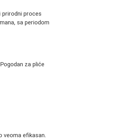
i prirodni proces
etmana, sa periodom
 Pogodan za pliće
ao veoma efikasan.