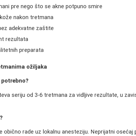
mani pre nego što se akne potpuno smire
 kože nakon tretmana
bez adekvatne zaštite
nt rezultata
litetnih preparata
retmanima ožiljaka
e potrebno?
va seriju od 3-6 tretmana za vidljive rezultate, u zavi
e?
e obično rade uz lokalnu anesteziju. Neprijatni osećaj 