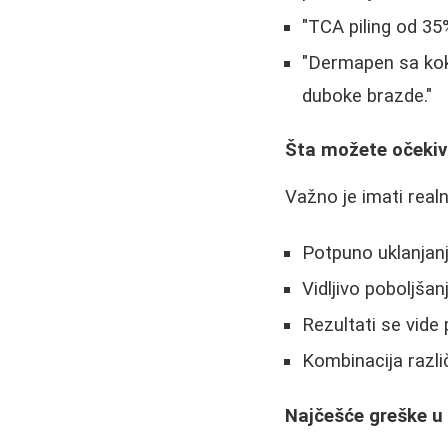
"TCA piling od 35%
"Dermapen sa kokt
duboke brazde."
Šta možete očekiv
Važno je imati real
Potpuno uklanjanj
Vidljivo poboljšan
Rezultati se vide
Kombinacija razli
Najčešće greške u 