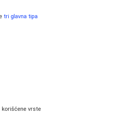
je
tri glavna tipa
e korišćene vrste