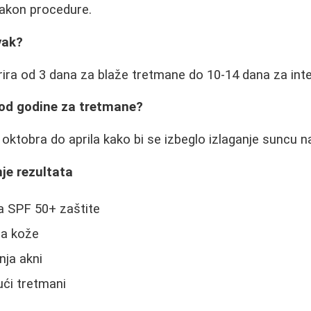
akon procedure.
vak?
ira od 3 dana za blaže tretmane do 10-14 dana za int
eriod godine za tretmane?
d oktobra do aprila kako bi se izbeglo izlaganje suncu 
je rezultata
 SPF 50+ zaštite
ja kože
nja akni
ući tretmani