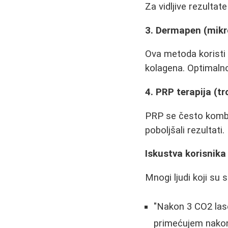
Za vidljive rezultat
3. Dermapen (mikr
Ova metoda koristi s
kolagena. Optimalno 
4. PRP terapija (
PRP se često kombi
poboljšali rezultati.
Iskustva korisnika
Mnogi ljudi koji su 
"Nakon 3 CO2 lase
primećujem nakon