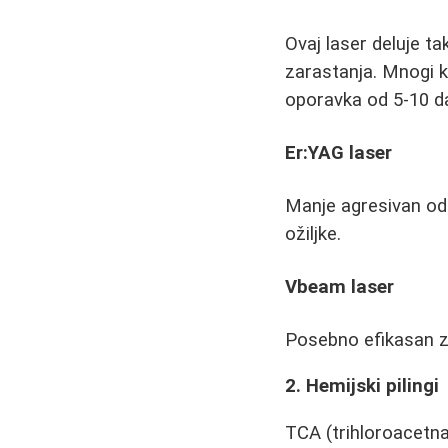
Ovaj laser deluje t
zarastanja. Mnogi k
oporavka od 5-10 d
Er:YAG laser
Manje agresivan od
ožiljke.
Vbeam laser
Posebno efikasan za 
2. Hemijski pilingi
TCA (trihloroacetna