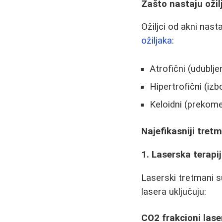
Zašto nastaju ožil
Ožiljci od akni nas
ožiljaka
:
Atrofični (udublje
Hipertrofični (izb
Keloidni (prekome
Najefikasniji tretm
1. Laserska terapi
Laserski tretmani s
lasera uključuju:
CO2 frakcioni lase