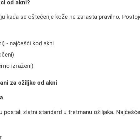
jci od akni?
taju kada se oštećenje kože ne zarasta pravilno. Posto
ni) - najčešći kod akni
očeni)
rno izraženi)
ani za ožiljke od akni
ja
u postali zlatni standard u tretmanu ožiljaka. Najčešć
r