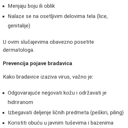
Menjaju boju ili oblik
Nalaze se na osetljivim delovima tela (lice,
genitalije)
U ovim slučajevima obavezno posetite
dermatologa.
Prevencija pojave bradavica
Kako bradavice izaziva virus, važno je:
Odgovarajuće negovati kožu i održavati je
hidriranom
Izbegavati deljenje ličnih predmeta (peškiri, piling)
Koristiti obuću u javnim tuševima i bazenima