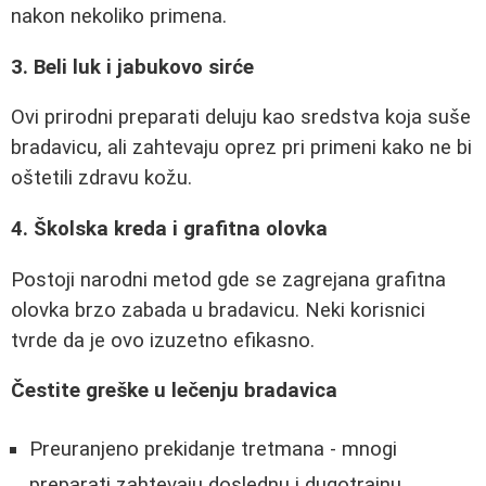
nakon nekoliko primena.
3. Beli luk i jabukovo sirće
Ovi prirodni preparati deluju kao sredstva koja suše
bradavicu, ali zahtevaju oprez pri primeni kako ne bi
oštetili zdravu kožu.
4. Školska kreda i grafitna olovka
Postoji narodni metod gde se zagrejana grafitna
olovka brzo zabada u bradavicu. Neki korisnici
tvrde da je ovo izuzetno efikasno.
Čestite greške u lečenju bradavica
Preuranjeno prekidanje tretmana - mnogi
preparati zahtevaju doslednu i dugotrajnu