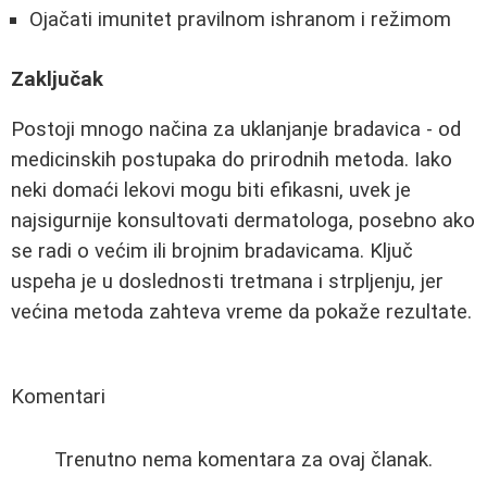
Ojačati imunitet pravilnom ishranom i režimom
Zaključak
Postoji mnogo načina za uklanjanje bradavica - od
medicinskih postupaka do prirodnih metoda. Iako
neki domaći lekovi mogu biti efikasni, uvek je
najsigurnije konsultovati dermatologa, posebno ako
se radi o većim ili brojnim bradavicama. Ključ
uspeha je u doslednosti tretmana i strpljenju, jer
većina metoda zahteva vreme da pokaže rezultate.
Komentari
Trenutno nema komentara za ovaj članak.