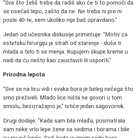
"Sve što želiš treba da radiš ako će ti to pomoći da
se osećaš lepo, zašto da ne. Ne treba ni pre ni
posle 40-te, sem ukoliko nije baš opravdano."
Jedan od učesnika diskusije primećuje: "Motiv za
estetsku hirurgiju je strah od starenja - duša ti
mlada a telo ti se menja. Kupujem skupe kreme u
nadi da ću nešto kao zaustaviti ili usporiti."
Prirodna lepota
"Sve se na licu vidi i svaka bora je beleg nečega što
smo preživeli. Mlado lice ništa ne govori u tom
smislu, bezizražajno je," ističe jedan sagovornik.
Drugi dodaje: "Kada sam bila mlađa, posmatrala
sam neke vrlo lepe žene sa sedima i borama i bile
su mi još lepše. Sad, kada ja imam sede bore,