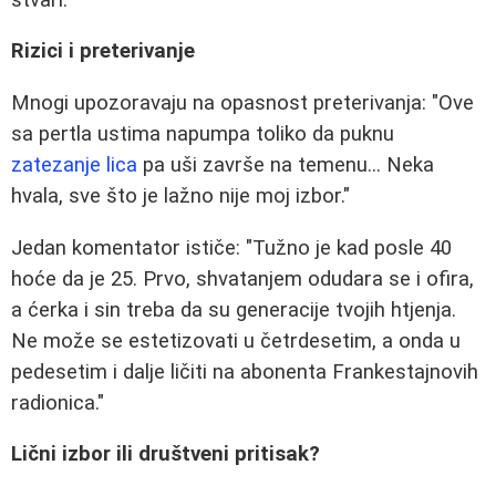
Rizici i preterivanje
Mnogi upozoravaju na opasnost preterivanja: "Ove
sa pertla ustima napumpa toliko da puknu
zatezanje lica
pa uši završe na temenu... Neka
hvala, sve što je lažno nije moj izbor."
Jedan komentator ističe: "Tužno je kad posle 40
hoće da je 25. Prvo, shvatanjem odudara se i ofira,
a ćerka i sin treba da su generacije tvojih htjenja.
Ne može se estetizovati u četrdesetim, a onda u
pedesetim i dalje ličiti na abonenta Frankestajnovih
radionica."
Lični izbor ili društveni pritisak?