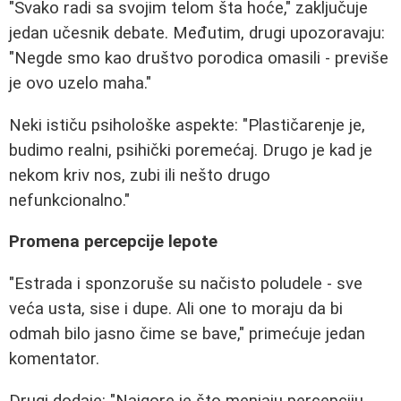
"Svako radi sa svojim telom šta hoće," zaključuje
jedan učesnik debate. Međutim, drugi upozoravaju:
"Negde smo kao društvo porodica omasili - previše
je ovo uzelo maha."
Neki ističu psihološke aspekte: "Plastičarenje je,
budimo realni, psihički poremećaj. Drugo je kad je
nekom kriv nos, zubi ili nešto drugo
nefunkcionalno."
Promena percepcije lepote
"Estrada i sponzoruše su načisto poludele - sve
veća usta, sise i dupe. Ali one to moraju da bi
odmah bilo jasno čime se bave," primećuje jedan
komentator.
Drugi dodaje: "Najgore je što menjaju percepciju