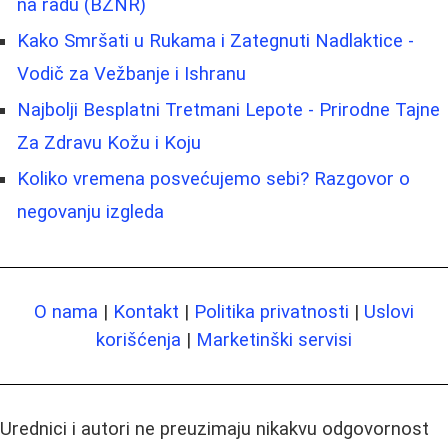
na radu (BZNR)
Kako Smršati u Rukama i Zategnuti Nadlaktice -
Vodič za Vežbanje i Ishranu
Najbolji Besplatni Tretmani Lepote - Prirodne Tajne
Za Zdravu Kožu i Koju
Koliko vremena posvećujemo sebi? Razgovor o
negovanju izgleda
O nama
|
Kontakt
|
Politika privatnosti
|
Uslovi
korišćenja
|
Marketinški servisi
Urednici i autori ne preuzimaju nikakvu odgovornost