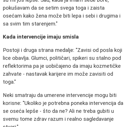
pokušavam da se setim svega toga i zaista
osećam kako žena može biti lepa i sebi i drugima i
sa svim tim starenjem."
Kada intervencije imaju smisla
Postoji i druga strana medalje: "Zavisi od posla koji
lice obavlja. Glumci, političari, spikeri su stalno pod
reflektorima pa je uobičajeno da imaju kozmetičke
zahvate - nastavak karijere im može zavisiti od
toga."
Neki smatraju da umerene intervencije mogu biti
korisne: "Ukoliko je potrebna poneka intervencija da
se oseća lepše - što da ne? Ali ne treba gubiti u
svemu tome zdrav razum i realno sagledavanje
stvari."