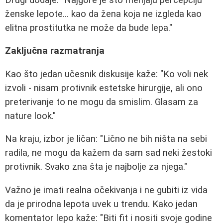
ženske lepote... kao da žena koja ne izgleda kao
elitna prostitutka ne može da bude lepa."
Zaključna razmatranja
Kao što jedan učesnik diskusije kaže: "Ko voli nek
izvoli - nisam protivnik estetske hirurgije, ali ono
preterivanje to ne mogu da smislim. Glasam za
nature look."
Na kraju, izbor je ličan: "Lično ne bih ništa na sebi
radila, ne mogu da kažem da sam sad neki žestoki
protivnik. Svako zna šta je najbolje za njega."
Važno je imati realna očekivanja i ne gubiti iz vida
da je prirodna lepota uvek u trendu. Kako jedan
komentator lepo kaže: "Biti fit i nositi svoje godine