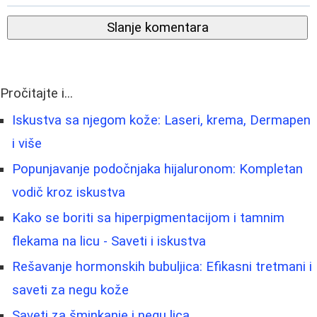
Slanje komentara
Pročitajte i...
Iskustva sa njegom kože: Laseri, krema, Dermapen
i više
Popunjavanje podočnjaka hijaluronom: Kompletan
vodič kroz iskustva
Kako se boriti sa hiperpigmentacijom i tamnim
flekama na licu - Saveti i iskustva
Rešavanje hormonskih bubuljica: Efikasni tretmani i
saveti za negu kože
Saveti za šminkanje i negu lica