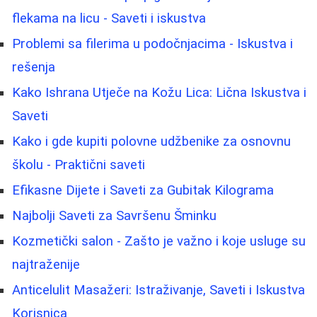
flekama na licu - Saveti i iskustva
Problemi sa filerima u podočnjacima - Iskustva i
rešenja
Kako Ishrana Utječe na Kožu Lica: Lična Iskustva i
Saveti
Kako i gde kupiti polovne udžbenike za osnovnu
školu - Praktični saveti
Efikasne Dijete i Saveti za Gubitak Kilograma
Najbolji Saveti za Savršenu Šminku
Kozmetički salon - Zašto je važno i koje usluge su
najtraženije
Anticelulit Masažeri: Istraživanje, Saveti i Iskustva
Korisnica