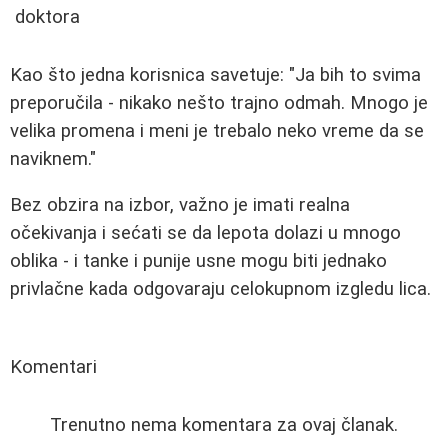
doktora
Kao što jedna korisnica savetuje: "Ja bih to svima
preporučila - nikako nešto trajno odmah. Mnogo je
velika promena i meni je trebalo neko vreme da se
naviknem."
Bez obzira na izbor, važno je imati realna
očekivanja i sećati se da lepota dolazi u mnogo
oblika - i tanke i punije usne mogu biti jednako
privlačne kada odgovaraju celokupnom izgledu lica.
Komentari
Trenutno nema komentara za ovaj članak.