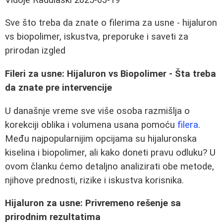
Sve što treba da znate o filerima za usne - hijaluron
vs biopolimer, iskustva, preporuke i saveti za
prirodan izgled
Fileri za usne: Hijaluron vs Biopolimer - Šta treba
da znate pre intervencije
U današnje vreme sve više osoba razmišlja o
korekciji oblika i volumena usana pomoću
filera
.
Među najpopularnijim opcijama su hijaluronska
kiselina i biopolimer, ali kako doneti pravu odluku? U
ovom članku ćemo detaljno analizirati obe metode,
njihove prednosti, rizike i iskustva korisnika.
Hijaluron za usne: Privremeno rešenje sa
prirodnim rezultatima