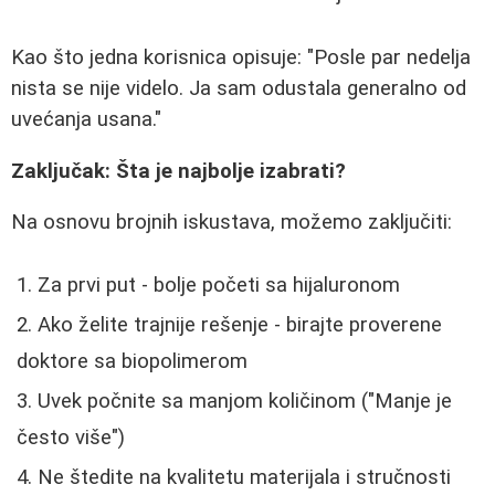
Kao što jedna korisnica opisuje: "Posle par nedelja
nista se nije videlo. Ja sam odustala generalno od
uvećanja usana."
Zaključak: Šta je najbolje izabrati?
Na osnovu brojnih iskustava, možemo zaključiti:
Za prvi put - bolje početi sa hijaluronom
Ako želite trajnije rešenje - birajte proverene
doktore sa biopolimerom
Uvek počnite sa manjom količinom ("Manje je
često više")
Ne štedite na kvalitetu materijala i stručnosti