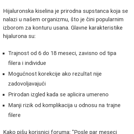
Hijaluronska kiselina je prirodna supstanca koja se
nalazi u našem organizmu, što je čini popularnim
izborom za konturu usana. Glavne karakteristike
hijalurona su:
Trajnost od 6 do 18 meseci, zavisno od tipa
filera i individue
Mogućnost korekcije ako rezultat nije
zadovoljavajući
Prirodan izgled kada se aplicira umereno
Manji rizik od komplikacija u odnosu na trajne
filere
Kako pišu korisnici foruma: "Posle par meseci