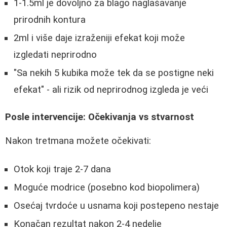
1-1.5ml je dovoljno za blago naglašavanje
prirodnih kontura
2ml i više daje izraženiji efekat koji može
izgledati neprirodno
"Sa nekih 5 kubika može tek da se postigne neki
efekat" - ali rizik od neprirodnog izgleda je veći
Posle intervencije: Očekivanja vs stvarnost
Nakon tretmana možete očekivati:
Otok koji traje 2-7 dana
Moguće modrice (posebno kod biopolimera)
Osećaj tvrdoće u usnama koji postepeno nestaje
Konačan rezultat nakon 2-4 nedelje