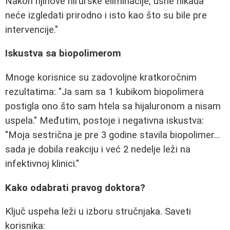
Nakon njihove hirurške eliminacije, usne nikada
neće izgledati prirodno i isto kao što su bile pre
intervencije."
Iskustva sa biopolimerom
Mnoge korisnice su zadovoljne kratkoročnim
rezultatima: "Ja sam sa 1 kubikom biopolimera
postigla ono što sam htela sa hijaluronom a nisam
uspela." Međutim, postoje i negativna iskustva:
"Moja sestrična je pre 3 godine stavila biopolimer...
sada je dobila reakciju i već 2 nedelje leži na
infektivnoj klinici."
Kako odabrati pravog doktora?
Ključ uspeha leži u izboru stručnjaka. Saveti
korisnika: