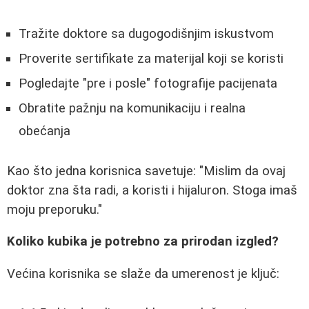
Tražite doktore sa dugogodišnjim iskustvom
Proverite sertifikate za materijal koji se koristi
Pogledajte "pre i posle" fotografije pacijenata
Obratite pažnju na komunikaciju i realna
obećanja
Kao što jedna korisnica savetuje: "Mislim da ovaj
doktor zna šta radi, a koristi i hijaluron. Stoga imaš
moju preporuku."
Koliko kubika je potrebno za prirodan izgled?
Većina korisnika se slaže da umerenost je ključ: