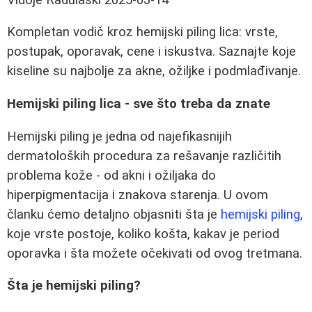
Kompletan vodič kroz hemijski piling lica: vrste,
postupak, oporavak, cene i iskustva. Saznajte koje
kiseline su najbolje za akne, ožiljke i podmlađivanje.
Hemijski piling lica - sve što treba da znate
Hemijski piling je jedna od najefikasnijih
dermatoloških procedura za rešavanje različitih
problema kože - od akni i ožiljaka do
hiperpigmentacija i znakova starenja. U ovom
članku ćemo detaljno objasniti šta je
hemijski piling
,
koje vrste postoje, koliko košta, kakav je period
oporavka i šta možete očekivati od ovog tretmana.
Šta je hemijski piling?