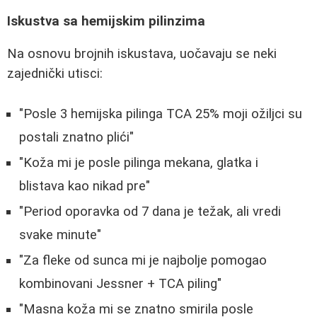
Iskustva sa hemijskim pilinzima
Na osnovu brojnih iskustava, uočavaju se neki
zajednički utisci:
"Posle 3 hemijska pilinga TCA 25% moji ožiljci su
postali znatno plići"
"Koža mi je posle pilinga mekana, glatka i
blistava kao nikad pre"
"Period oporavka od 7 dana je težak, ali vredi
svake minute"
"Za fleke od sunca mi je najbolje pomogao
kombinovani Jessner + TCA piling"
"Masna koža mi se znatno smirila posle