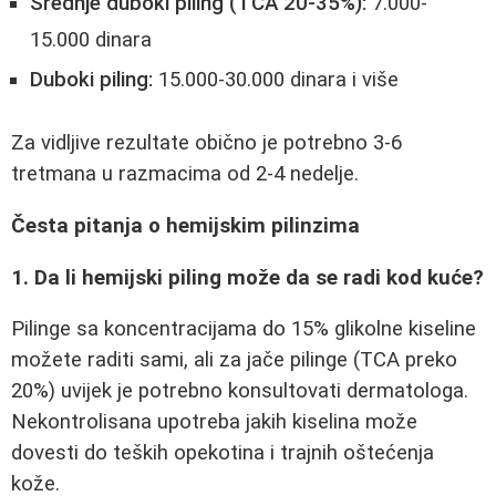
Srednje duboki piling (TCA 20-35%):
7.000-
15.000 dinara
Duboki piling:
15.000-30.000 dinara i više
Za vidljive rezultate obično je potrebno 3-6
tretmana u razmacima od 2-4 nedelje.
Česta pitanja o hemijskim pilinzima
1. Da li hemijski piling može da se radi kod kuće?
Pilinge sa koncentracijama do 15% glikolne kiseline
možete raditi sami, ali za jače pilinge (TCA preko
20%) uvijek je potrebno konsultovati dermatologa.
Nekontrolisana upotreba jakih kiselina može
dovesti do teških opekotina i trajnih oštećenja
kože.