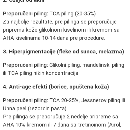
2. Ožiljci od akni
Preporučeni piling:
TCA piling (20-35%)
Za najbolje rezultate, pre pilinga se preporučuje
priprema kože glikolnom kiselinom ili kremom sa
AHA kiselinama 10-14 dana pre procedure.
3. Hiperpigmentacije (fleke od sunca, melazma)
Preporučeni piling:
Glikolni piling, mandelinski piling
ili TCA piling nižih koncentracija
4. Anti-age efekti (borice, opuštena koža)
Preporučeni piling:
TCA 20-25%, Jessnerov piling ili
Unna peel (rezorcin pasta)
Pre pilinga se preporučuje 2 nedelje pripreme sa
AHA 10% kremom ili 7 dana sa tretinoinom (Airol,