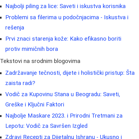
Najbolji piling za lice: Saveti i iskustva korisnika
Problemi sa filerima u podočnjacima - Iskustva i
rešenja
Prvi znaci starenja kože: Kako efikasno boriti
protiv mimičnih bora
Tekstovi na srodnim blogovima
Zadržavanje tečnosti, dijete i holistički pristup: Šta
zaista radi?
Vodič za Kupovinu Stana u Beogradu: Saveti,
Greške i Ključni Faktori
Najbolje Maskare 2023. i Prirodni Tretmani za
Lepotu: Vodič za Savršen Izgled
Zdravi Recepti za Dijetalnu Ishranu - Ukusno i