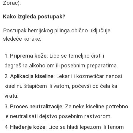
Zorac).
Kako izgleda postupak?
Postupak hemijskog pilinga obično uključuje
sledeće korake:
Priprema kože:
Lice se temeljno čisti i
degrešira alkoholom ili posebnim preparatima.
Aplikacija kiseline:
Lekar ili kozmetičar nanosi
kiselinu štapićem ili vatom, počevši od čela ka
vratu.
Proces neutralizacije:
Za neke kiseline potrebno
je neutralisati dejstvo posebnim rastvorom.
Hlađenje kože:
Lice se hladi lepezom ili fenom