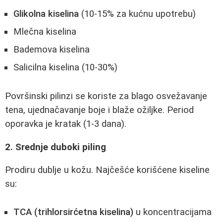
Glikolna kiselina
(10-15% za kućnu upotrebu)
Mlečna kiselina
Bademova kiselina
Salicilna kiselina (10-30%)
Površinski pilinzi se koriste za blago osvežavanje
tena, ujednačavanje boje i blaže ožiljke. Period
oporavka je kratak (1-3 dana).
2. Srednje duboki piling
Prodiru dublje u kožu. Najčešće korišćene kiseline
su:
TCA (trihlorsirćetna kiselina)
u koncentracijama