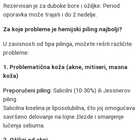
Rezervisan je za duboke bore i ožiljke. Period
oporavka može trajati i do 2 nedelje.
Za koje probleme je hemijski piling najbolji?
U zavisnosti od tipa pilinga, možete rešiti različite
probleme:
1. Problematična koža (akne, mitiseri, masna
koža)
Preporučeni piling:
Salicilni (10-30%) ili Jessnerov
piling
Salicilna kiselina je liposolubilna, što joj omogućava
savršeno delovanje na lojne žlezde i smanjenje
lučenja sebuma.