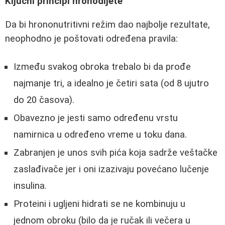
Ključni principi hronodijete
Da bi hrononutritivni režim dao najbolje rezultate,
neophodno je poštovati određena pravila:
Između svakog obroka trebalo bi da prođe
najmanje tri, a idealno je četiri sata (od 8 ujutro
do 20 časova).
Obavezno je jesti samo određenu vrstu
namirnica u određeno vreme u toku dana.
Zabranjen je unos svih pića koja sadrže veštačke
zaslađivače jer i oni izazivaju povećano lučenje
insulina.
Proteini i ugljeni hidrati se ne kombinuju u
jednom obroku (bilo da je ručak ili večera u