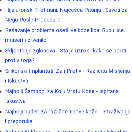
Hijaluronski Tretmani: Najčešća Pitanja i Saveti za
Negu Posle Procedure
Rešavanje problema osetljive kože lica: Bubuljice,
mitiseri i crvenilo
Skljoctanje zglobova - Šta je uzrok i kako se boriti
protiv toga?
Silikonski Implantati: Za i Protiv - Različita Mišljenja
i Iskustva
Najbolji Šamponi za Koju Vrstu Kose - Ispitana
Iskustva
Najbolji puderi za različite tipove kože - Istraživanje
i preporuke
Anticelulit Masažeri: Istraživanje, Saveti i Iskustva