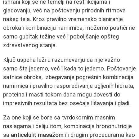
ishrani koji se ne temelji na restrikcijama i
gladovanju, već na poštovanju prirodnih ritmova
našeg tela. Kroz pravilno vremensko planiranje
obroka i kombinaciju namirnica, možemo postići ne
samo gubitak težine već i poboljšanje opšteg
zdravstvenog stanja.
Ključ uspeha leži u razumevanju da nije važno
samo šta jedemo, već i kada to jedemo. Poštovanje
satnice obroka, izbegavanje pogrešnih kombinacija
namirnica i pravilno raspoređivanje ugljenih hidrata,
proteina i masti tokom dana mogu dovesti do
impresivnih rezultata bez osećaja lišavanja i gladi.
Za one koji se bore sa tvrdokornim masnim
naslagama i ćelijulitom, kombinacija hrononutricije
sa
anticelulit masažom
ili drugim procedurama kao