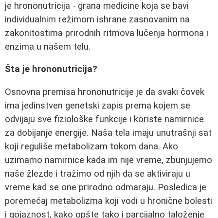
je hrononutricija - grana medicine koja se bavi
individualnim režimom ishrane zasnovanim na
zakonitostima prirodnih ritmova lučenja hormona i
enzima u našem telu.
Šta je hrononutricija?
Osnovna premisa hrononutricije je da svaki čovek
ima jedinstven genetski zapis prema kojem se
odvijaju sve fiziološke funkcije i koriste namirnice
za dobijanje energije. Naša tela imaju unutrašnji sat
koji reguliše metabolizam tokom dana. Ako
uzimamo namirnice kada im nije vreme, zbunjujemo
naše žlezde i tražimo od njih da se aktiviraju u
vreme kad se one prirodno odmaraju. Posledica je
poremećaj metabolizma koji vodi u hronične bolesti
i gojaznost, kako opšte tako i parcijalno taloženje