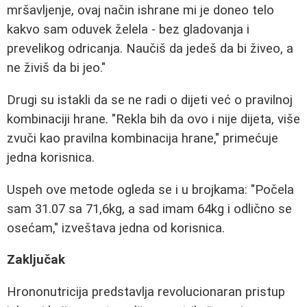
mršavljenje, ovaj način ishrane mi je doneo telo
kakvo sam oduvek želela - bez gladovanja i
prevelikog odricanja. Naučiš da jedeš da bi živeo, a
ne živiš da bi jeo."
Drugi su istakli da se ne radi o dijeti već o pravilnoj
kombinaciji hrane. "Rekla bih da ovo i nije dijeta, više
zvuči kao pravilna kombinacija hrane," primećuje
jedna korisnica.
Uspeh ove metode ogleda se i u brojkama: "Počela
sam 31.07 sa 71,6kg, a sad imam 64kg i odlično se
osećam," izveštava jedna od korisnica.
Zaključak
Hrononutricija predstavlja revolucionaran pristup