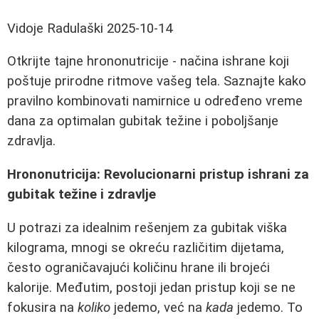
Vidoje Radulaški
2025-10-14
Otkrijte tajne hrononutricije - načina ishrane koji
poštuje prirodne ritmove vašeg tela. Saznajte kako
pravilno kombinovati namirnice u određeno vreme
dana za optimalan gubitak težine i poboljšanje
zdravlja.
Hrononutricija: Revolucionarni pristup ishrani za
gubitak težine i zdravlje
U potrazi za idealnim rešenjem za gubitak viška
kilograma, mnogi se okreću različitim dijetama,
često ograničavajući količinu hrane ili brojeći
kalorije. Međutim, postoji jedan pristup koji se ne
fokusira na
koliko
jedemo, već na
kada
jedemo. To