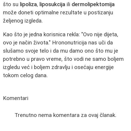
što su
lipoliza
,
liposukcija
ili
dermolipektomija
može doneti optimalne rezultate u postizanju
željenog izgleda.
Kao što je jedna korisnica rekla: "Ovo nije dijeta,
ovo je način života." Hrononutricija nas uči da
slušamo svoje telo i da mu damo ono što mu je
potrebno u pravo vreme, što vodi ne samo boljem
izgledu već i boljem zdravlju i osećaju energije
tokom celog dana.
Komentari
Trenutno nema komentara za ovaj članak.