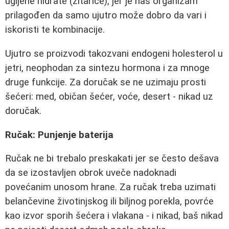
ugljene hidrate (žitarice), jer je naš organizam
prilagođen da samo ujutro može dobro da vari i
iskoristi te kombinacije.
Ujutro se proizvodi takozvani endogeni holesterol u
jetri, neophodan za sintezu hormona i za mnoge
druge funkcije. Za doručak se ne uzimaju prosti
šećeri: med, običan šećer, voće, desert - nikad uz
doručak.
Ručak: Punjenje baterija
Ručak ne bi trebalo preskakati jer se često dešava
da se izostavljen obrok uveče nadoknadi
povećanim unosom hrane. Za ručak treba uzimati
belančevine životinjskog ili biljnog porekla, povrće
kao izvor sporih šećera i vlakana - i nikad, baš nikad