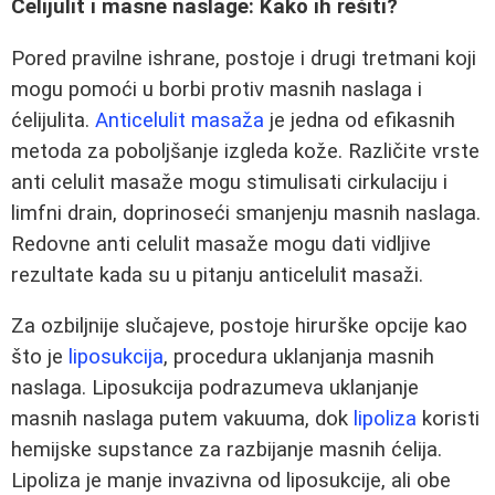
Ćelijulit i masne naslage: Kako ih rešiti?
Pored pravilne ishrane, postoje i drugi tretmani koji
mogu pomoći u borbi protiv masnih naslaga i
ćelijulita.
Anticelulit masaža
je jedna od efikasnih
metoda za poboljšanje izgleda kože. Različite vrste
anti celulit masaže mogu stimulisati cirkulaciju i
limfni drain, doprinoseći smanjenju masnih naslaga.
Redovne anti celulit masaže mogu dati vidljive
rezultate kada su u pitanju anticelulit masaži.
Za ozbiljnije slučajeve, postoje hirurške opcije kao
što je
liposukcija
, procedura uklanjanja masnih
naslaga. Liposukcija podrazumeva uklanjanje
masnih naslaga putem vakuuma, dok
lipoliza
koristi
hemijske supstance za razbijanje masnih ćelija.
Lipoliza je manje invazivna od liposukcije, ali obe