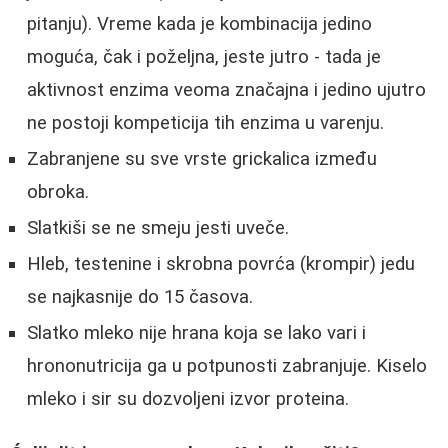
pitanju). Vreme kada je kombinacija jedino
moguća, čak i poželjna, jeste jutro - tada je
aktivnost enzima veoma značajna i jedino ujutro
ne postoji kompeticija tih enzima u varenju.
Zabranjene su sve vrste grickalica između
obroka.
Slatkiši se ne smeju jesti uveče.
Hleb, testenine i skrobna povrća (krompir) jedu
se najkasnije do 15 časova.
Slatko mleko nije hrana koja se lako vari i
hrononutricija ga u potpunosti zabranjuje. Kiselo
mleko i sir su dozvoljeni izvor proteina.