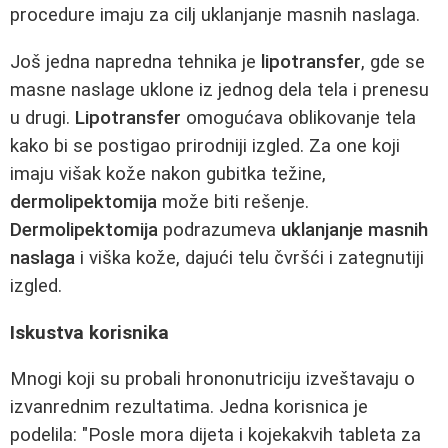
procedure imaju za cilj uklanjanje masnih naslaga.
Još jedna napredna tehnika je
lipotransfer
, gde se
masne naslage uklone iz jednog dela tela i prenesu
u drugi.
Lipotransfer
omogućava oblikovanje tela
kako bi se postigao prirodniji izgled. Za one koji
imaju višak kože nakon gubitka težine,
dermolipektomija
može biti rešenje.
Dermolipektomija
podrazumeva
uklanjanje masnih
naslaga
i viška kože, dajući telu čvršći i zategnutiji
izgled.
Iskustva korisnika
Mnogi koji su probali hrononutriciju izveštavaju o
izvanrednim rezultatima. Jedna korisnica je
podelila: "Posle mora dijeta i kojekakvih tableta za