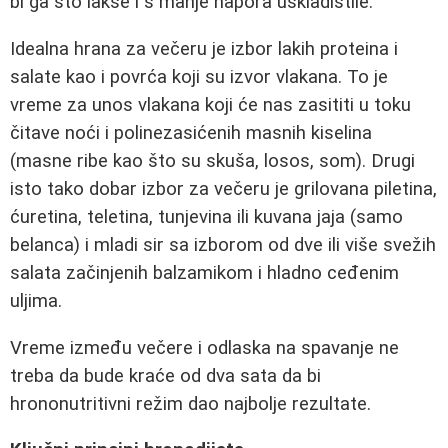
bi ga što lakše i s manje napora uskladištile.
Idealna hrana za večeru je izbor lakih proteina i
salate kao i povrća koji su izvor vlakana. To je
vreme za unos vlakana koji će nas zasititi u toku
čitave noći i polinezasićenih masnih kiselina
(masne ribe kao što su skuša, losos, som). Drugi
isto tako dobar izbor za večeru je grilovana piletina,
ćuretina, teletina, tunjevina ili kuvana jaja (samo
belanca) i mladi sir sa izborom od dve ili više svežih
salata začinjenih balzamikom i hladno ceđenim
uljima.
Vreme između večere i odlaska na spavanje ne
treba da bude kraće od dva sata da bi
hrononutritivni režim dao najbolje rezultate.