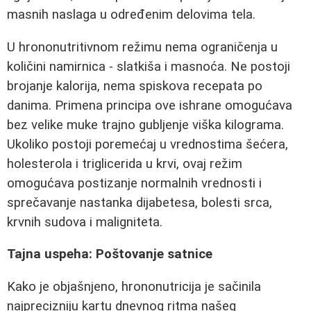
masnih naslaga u određenim delovima tela.
U hrononutritivnom režimu nema ograničenja u
količini namirnica - slatkiša i masnoća. Ne postoji
brojanje kalorija, nema spiskova recepata po
danima. Primena principa ove ishrane omogućava
bez velike muke trajno gubljenje viška kilograma.
Ukoliko postoji poremećaj u vrednostima šećera,
holesterola i triglicerida u krvi, ovaj režim
omogućava postizanje normalnih vrednosti i
sprečavanje nastanka dijabetesa, bolesti srca,
krvnih sudova i maligniteta.
Tajna uspeha: Poštovanje satnice
Kako je objašnjeno, hrononutricija je sačinila
najprecizniju kartu dnevnog ritma našeg