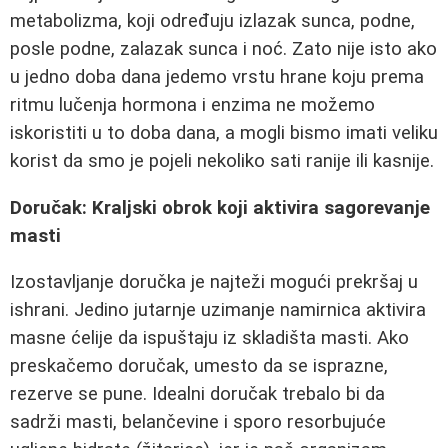
metabolizma, koji određuju izlazak sunca, podne,
posle podne, zalazak sunca i noć. Zato nije isto ako
u jedno doba dana jedemo vrstu hrane koju prema
ritmu lučenja hormona i enzima ne možemo
iskoristiti u to doba dana, a mogli bismo imati veliku
korist da smo je pojeli nekoliko sati ranije ili kasnije.
Doručak: Kraljski obrok koji aktivira sagorevanje
masti
Izostavljanje doručka je najteži mogući prekršaj u
ishrani. Jedino jutarnje uzimanje namirnica aktivira
masne ćelije da ispuštaju iz skladišta masti. Ako
preskačemo doručak, umesto da se isprazne,
rezerve se pune. Idealni doručak trebalo bi da
sadrži masti, belančevine i sporo resorbujuće