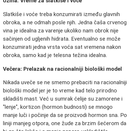
Užina: Vreme za slatkiše i voće
Slatkiše i voće treba konzumirati između glavnih
obroka, a ne odmah posle njih. Jedna čaša crvenog
vina je idealna za varenje ukoliko nam obrok nije
sačinjen od ugljenih hidrata. Eventualno se može
konzumirati jedna vrsta voća sat vremena nakon
obroka, samo kad je telesna težina idealna.
Večera: Prelazak na racionalniji biološki model
Nikada uveče se ne smemo prebaciti na racionalniji
biološki model jer je to vreme kad telo prirodno
skladišti mast. Već u sumrak ćelije su zamorene i
"lenje", kortizon (hormon budnosti) se mnogo
manje luči i počinje da se proizvodi hormon sna. Po
liniji manjeg otpora, one žude za brzim šećerom da