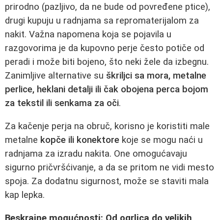
prirodno (pazljivo, da ne bude od povređene ptice),
drugi kupuju u radnjama sa repromaterijalom za
nakit. Važna napomena koja se pojavila u
razgovorima je da kupovno perje često potiče od
peradi i može biti bojeno, što neki žele da izbegnu.
Zanimljive alternative su
škriljci sa mora, metalne
perlice, heklani detalji ili čak obojena perca bojom
za tekstil ili senkama za oči
.
Za kačenje perja na obruč, korisno je koristiti male
metalne
kopče ili konektore
koje se mogu naći u
radnjama za izradu nakita. One omogućavaju
sigurno pričvršćivanje, a da se pritom ne vidi mesto
spoja. Za dodatnu sigurnost, može se staviti mala
kap lepka.
Beskrajne mogućnosti: Od ogrlica do velikih