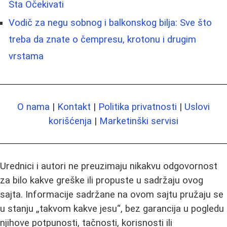
Šta Očekivati
Vodič za negu sobnog i balkonskog bilja: Sve što
treba da znate o čempresu, krotonu i drugim
vrstama
O nama
|
Kontakt
|
Politika privatnosti
|
Uslovi
korišćenja
|
Marketinški servisi
Urednici i autori ne preuzimaju nikakvu odgovornost
za bilo kakve greške ili propuste u sadržaju ovog
sajta. Informacije sadržane na ovom sajtu pružaju se
u stanju „takvom kakve jesu“, bez garancija u pogledu
njihove potpunosti, tačnosti, korisnosti ili