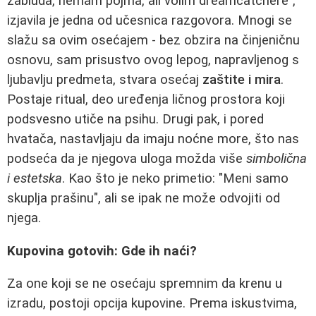
zabluda, nemam pojma, ali volim dreamcatchere",
izjavila je jedna od učesnica razgovora. Mnogi se
slažu sa ovim osećajem - bez obzira na činjeničnu
osnovu, sam prisustvo ovog lepog, napravljenog s
ljubavlju predmeta, stvara osećaj
zaštite i mira
.
Postaje ritual, deo uređenja ličnog prostora koji
podsvesno utiče na psihu. Drugi pak, i pored
hvatača, nastavljaju da imaju noćne more, što nas
podseća da je njegova uloga možda više
simbolična
i estetska
. Kao što je neko primetio: "Meni samo
skuplja prašinu", ali se ipak ne može odvojiti od
njega.
Kupovina gotovih: Gde ih naći?
Za one koji se ne osećaju spremnim da krenu u
izradu, postoji opcija kupovine. Prema iskustvima,