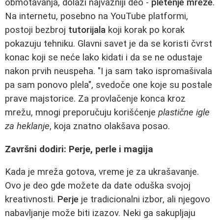
obmotavanja, dolazi najvažniji deo -
pletenje mreže
.
Na internetu, posebno na YouTube platformi,
postoji bezbroj
tutorijala
koji korak po korak
pokazuju tehniku. Glavni savet je da se koristi čvrst
konac koji se neće lako kidati i da se ne odustaje
nakon prvih neuspeha. "I ja sam tako ispromašivala
pa sam ponovo plela", svedoče one koje su postale
prave majstorice. Za provlačenje konca kroz
mrežu, mnogi preporučuju korišćenje
plastične igle
za heklanje
, koja znatno olakšava posao.
Završni dodiri: Perje, perle i magija
Kada je mreža gotova, vreme je za ukrašavanje.
Ovo je deo gde možete da date oduška svojoj
kreativnosti.
Perje
je tradicionalni izbor, ali njegovo
nabavljanje može biti izazov. Neki ga sakupljaju