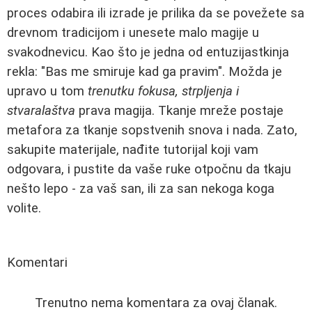
proces odabira ili izrade je prilika da se povežete sa
drevnom tradicijom i unesete malo magije u
svakodnevicu. Kao što je jedna od entuzijastkinja
rekla: "Bas me smiruje kad ga pravim". Možda je
upravo u tom
trenutku fokusa, strpljenja i
stvaralaštva
prava magija. Tkanje mreže postaje
metafora za tkanje sopstvenih snova i nada. Zato,
sakupite materijale, nađite tutorijal koji vam
odgovara, i pustite da vaše ruke otpočnu da tkaju
nešto lepo - za vaš san, ili za san nekoga koga
volite.
Komentari
Trenutno nema komentara za ovaj članak.