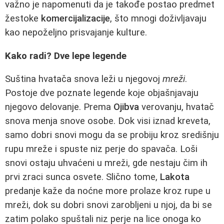
važno je napomenuti da je takođe postao predmet
žestoke
komercijalizacije
, što mnogi doživljavaju
kao nepoželjno prisvajanje kulture.
Kako radi? Dve lepe legende
Suština hvatača snova leži u njegovoj
mreži
.
Postoje dve poznate legende koje objašnjavaju
njegovo delovanje. Prema
Ojibva
verovanju, hvatač
snova menja snove osobe. Dok visi iznad kreveta,
samo dobri snovi mogu da se probiju kroz središnju
rupu mreže i spuste niz perje do spavača. Loši
snovi ostaju uhvaćeni u mreži, gde nestaju čim ih
prvi zraci sunca osvete. Slično tome,
Lakota
predanje kaže da noćne more prolaze kroz rupe u
mreži, dok su dobri snovi zarobljeni u njoj, da bi se
zatim polako spuštali niz perje na lice onoga ko