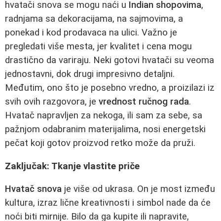
hvatači snova se mogu naći u
Indian shopovima
,
radnjama sa dekoracijama, na sajmovima, a
ponekad i kod prodavaca na ulici. Važno je
pregledati više mesta, jer kvalitet i cena mogu
drastično da variraju. Neki gotovi hvatači su veoma
jednostavni, dok drugi impresivno detaljni.
Međutim, ono što je posebno vredno, a proizilazi iz
svih ovih razgovora, je
vrednost ručnog rada
.
Hvatač napravljen za nekoga, ili sam za sebe, sa
pažnjom odabranim materijalima, nosi energetski
pečat koji gotov proizvod retko može da pruži.
Zaključak: Tkanje vlastite priče
Hvatač snova
je više od ukrasa. On je most između
kultura, izraz lične kreativnosti i simbol nade da će
noći biti mirnije. Bilo da ga kupite ili napravite,