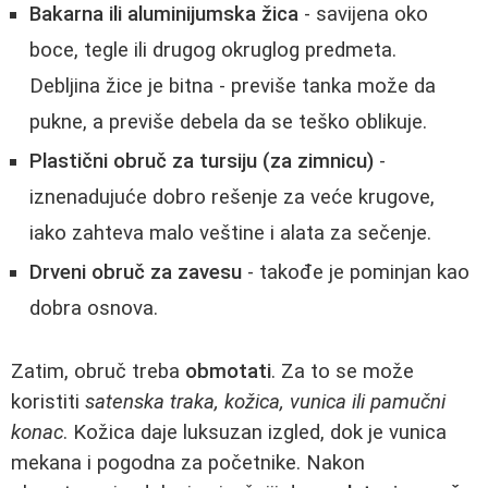
Bakarna ili aluminijumska žica
- savijena oko
boce, tegle ili drugog okruglog predmeta.
Debljina žice je bitna - previše tanka može da
pukne, a previše debela da se teško oblikuje.
Plastični obruč za tursiju (za zimnicu)
-
iznenadujuće dobro rešenje za veće krugove,
iako zahteva malo veštine i alata za sečenje.
Drveni obruč za zavesu
- takođe je pominjan kao
dobra osnova.
Zatim, obruč treba
obmotati
. Za to se može
koristiti
satenska traka, kožica, vunica ili pamučni
konac
. Kožica daje luksuzan izgled, dok je vunica
mekana i pogodna za početnike. Nakon