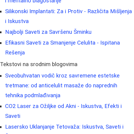
i mentalno blagostanje
Silikonski Implantati: Za i Protiv - Različita Mišljenja
i Iskustva
Najbolji Saveti za Savršenu Šminku
Efikasni Saveti za Smanjenje Celulita - Ispitana
Rešenja
Tekstovi na srodnim blogovima
Sveobuhvatan vodič kroz savremene estetske
tretmane: od anticelulit masaže do naprednih
tehnika podmlađivanja
CO2 Laser za Ožiljke od Akni - Iskustva, Efekti i
Saveti
Lasersko Uklanjanje Tetovaža: Iskustva, Saveti i