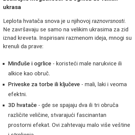
ukrasa
Leplota hvatača snova je u njihovoj
raznovrsnosti
.
Ne završavaju se samo na velikim ukrasima za zid
iznad kreveta. Inspirisani razmenom ideja, mnogi su
krenuli da prave:
Minđuše i ogrlice
- koristeći male narukvice ili
alkice kao obruč.
Priveske za torbe ili ključeve
- mali, laki i veoma
efektni.
3D hvatače
- gde se spajaju dva ili tri obruča
različite veličine, stvarajući fascinantan
prostorni efekat. Ovi zahtevaju malo više veštine
i strpljenja.