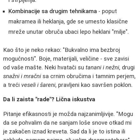
Kombinacije sa drugim tehnikama
- poput
makramea ili heklanja, gde se umesto klasične
mreže unutar obruča ubaci lepo heklani "milje".
Kao što je neko rekao: "Bukvalno ima bezbroj
mogućnosti". Boje, materijali, veličine - sve zavisi
od vaše mašte. Neki hvatači su
tanani i nežni
, drugi
snažni i mračni
sa crnim obručima i tamnim perjem,
a treći
veseli i šareni
, pravljeni kao savršen poklon.
Da li zaista "rade"? Lična iskustva
Pitanje efikasnosti je možda najzanimljivije. "Mogu
da se pohvalim da ne sanjam loše snove otkad mi
je zakačen iznad kreveta. Sad da li je to istina ili