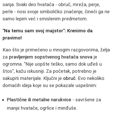
sanja. Svaki deo hvatača - obruč, mreža, perje,
perle - nosi svoje simboličko značenje, čineći ga ne
samo lepim već i smislenim predmetom.
"Na temu sam svoj majstor": Krenimo da
pravimo!
Kao što je primećeno u mnogim razgovorima, želja
za
pravljenjem sopstvenog hvatača snova
je
ogromna. "Nije uopšte teško, samo dok uđeš u
štos", kažu iskusniji. Za početak, potrebno je
sakupiti materijale. Ključni je
obruč
. Evo nekoliko
domaćih ideja koje su se pokazale uspešnim:
Plastične ili metalne narukvice
- savršene za
manje hvatače, ogrlice i minđuše.