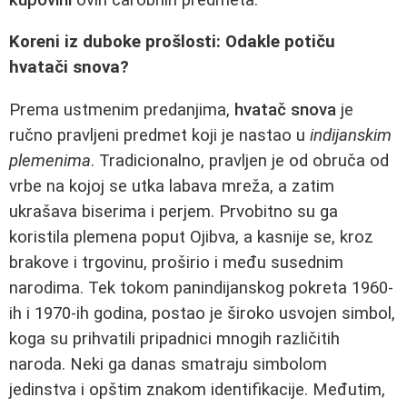
Koreni iz duboke prošlosti: Odakle potiču
hvatači snova?
Prema ustmenim predanjima,
hvatač snova
je
ručno pravljeni predmet koji je nastao u
indijanskim
plemenima
. Tradicionalno, pravljen je od obruča od
vrbe na kojoj se utka labava mreža, a zatim
ukrašava biserima i perjem. Prvobitno su ga
koristila plemena poput Ojibva, a kasnije se, kroz
brakove i trgovinu, proširio i među susednim
narodima. Tek tokom panindijanskog pokreta 1960-
ih i 1970-ih godina, postao je široko usvojen simbol,
koga su prihvatili pripadnici mnogih različitih
naroda. Neki ga danas smatraju simbolom
jedinstva i opštim znakom identifikacije. Međutim,