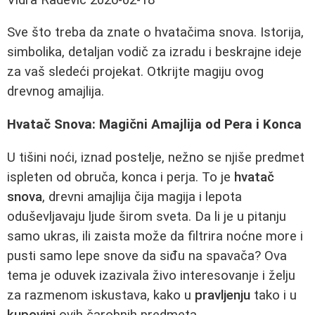
Sve što treba da znate o hvatačima snova. Istorija,
simbolika, detaljan vodič za izradu i beskrajne ideje
za vaš sledeći projekat. Otkrijte magiju ovog
drevnog amajlija.
Hvatač Snova: Magični Amajlija od Pera i Konca
U tišini noći, iznad postelje, nežno se njiše predmet
ispleten od obruča, konca i perja. To je
hvatač
snova
, drevni amajlija čija magija i lepota
oduševljavaju ljude širom sveta. Da li je u pitanju
samo ukras, ili zaista može da filtrira noćne more i
pusti samo lepe snove da siđu na spavača? Ova
tema je oduvek izazivala živo interesovanje i želju
za razmenom iskustava, kako u
pravljenju
tako i u
kupovini
ovih čarobnih predmeta.