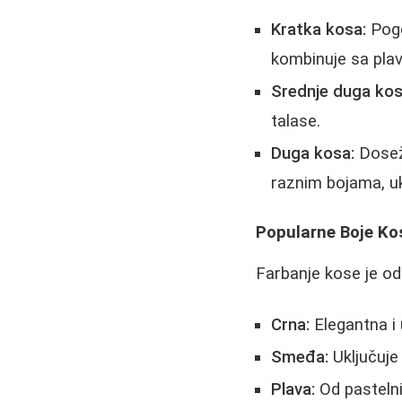
Kratka kosa:
Pogo
kombinuje sa plav
Srednje duga kos
talase.
Duga kosa:
Doseže
raznim bojama, uk
Popularne Boje Ko
Farbanje kose je odl
Crna:
Elegantna i
Smeđa:
Uključuje
Plava:
Od pastelnih