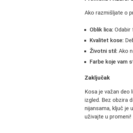
Ako razmišljate o p
Oblik lica:
Odabir f
Kvalitet kose:
Debl
Životni stil:
Ako ne
Farbe koje vam st
Zaključak
Kosa je važan deo li
izgled. Bez obzira d
nijansama, ključ je 
uživajte u promeni!