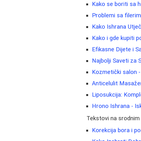
Kako se boriti sa h
Problemi sa fileri
Kako Ishrana Utječ
Kako i gde kupiti 
Efikasne Dijete i 
Najbolji Saveti za
Kozmetički salon - 
Anticelulit Masažer
Liposukcija: Kompl
Hrono Ishrana - Is
Tekstovi na srodnim
Korekcija bora i p