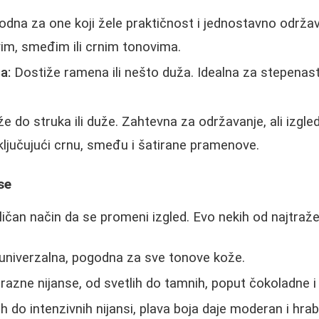
dna za one koji žele praktičnost i jednostavno održa
im, smeđim ili crnim tonovima.
a:
Dostiže ramena ili nešto duža. Idealna za stepenaste
 do struka ili duže. Zahtevna za održavanje, ali izgle
ljučujući crnu, smeđu i šatirane pramenove.
se
ičan način da se promeni izgled. Evo nekih od najtražen
 univerzalna, pogodna za sve tonove kože.
 razne nijanse, od svetlih do tamnih, poput čokoladne i
 do intenzivnih nijansi, plava boja daje moderan i hrab