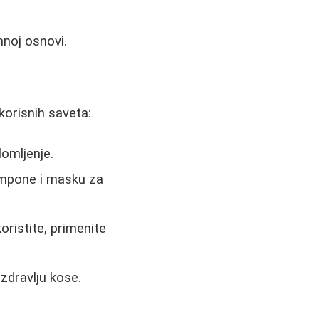
mnoj osnovi.
korisnih saveta:
omljenje.
ampone i masku za
oristite, primenite
zdravlju kose.