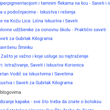
iperpigmentacijom i tamnim flekama na licu - Saveti i 
ma u podočnjacima - Iskustva i rešenja
e na Kožu Lica: Lična Iskustva i Saveti
polovne udžbenike za osnovnu školu - Praktični saveti
Saveti za Gubitak Kilograma
 Savršenu Šminku
Zašto je važno i koje usluge su najtraženije
i: Istraživanje, Saveti i Iskustva Korisnica
etan Vodič sa Iskustvima i Savetima
kustva i Saveti za Gubitak Kilograma
 blogovima
odizanje kapaka - sve što treba da znate o botoksu