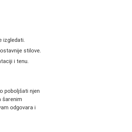
 izgledati.
stavnije stilove.
aciji i tenu.
o poboljšati njen
sa šarenim
i vam odgovara i