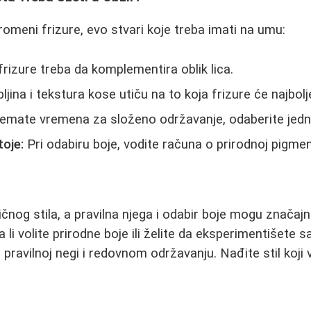
romeni frizure, evo stvari koje treba imati na umu:
rizure treba da komplementira oblik lica.
jina i tekstura kose utiču na to koja frizure će najbolje
mate vremena za složeno održavanje, odaberite jedno
oje:
Pri odabiru boje, vodite računa o prirodnoj pigment
čnog stila, a pravilna njega i odabir boje mogu značajn
a li volite prirodne boje ili želite da eksperimentišete 
u pravilnoj negi i redovnom održavanju. Nađite stil koj