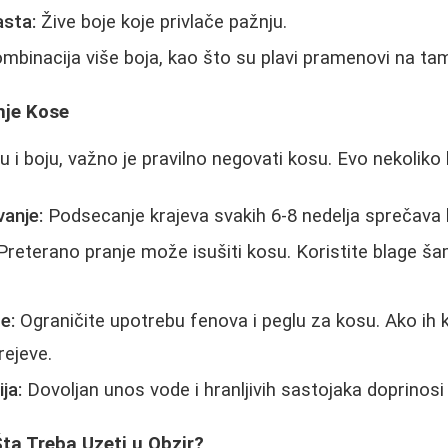
asta:
Žive boje koje privlače pažnju.
mbinacija više boja, kao što su plavi pramenovi na ta
nje Kose
 i boju, važno je pravilno negovati kosu. Evo nekoliko 
anje:
Podsecanje krajeva svakih 6-8 nedelja sprečava l
reterano pranje može isušiti kosu. Koristite blage š
e:
Ograničite upotrebu fenova i peglu za kosu. Ako ih k
rejeve.
ja:
Dovoljan unos vode i hranljivih sastojaka doprinosi 
ta Treba Uzeti u Obzir?