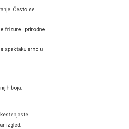
vanje. Često se
 frizure i prirodne
da spektakularno u
ijih boja:
 kestenjaste.
ar izgled.