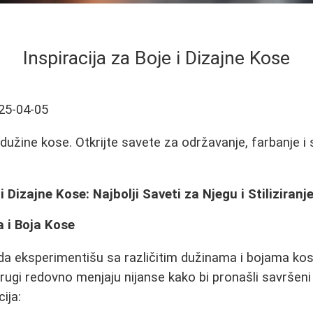
Inspiracija za Boje i Dizajne Kose
25-04-05
i dužine kose. Otkrijte savete za održavanje, farbanje i s
 i Dizajne Kose: Najbolji Saveti za Njegu i Stiliziranj
 i Boja Kose
 eksperimentišu sa različitim dužinama i bojama kose
rugi redovno menjaju nijanse kako bi pronašli savršeni 
ija: