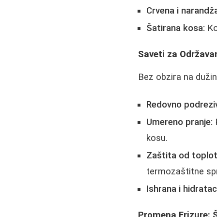
Crvena i narandž
Šatirana kosa:
Ko
Saveti za Održava
Bez obzira na dužinu
Redovno podreziv
Umereno pranje:
P
kosu.
Zaštita od toplot
termozaštitne sp
Ishrana i hidrataci
Promena Frizure: Š