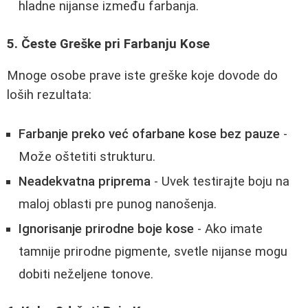
hladne nijanse između farbanja.
5. Česte Greške pri Farbanju Kose
Mnoge osobe prave iste greške koje dovode do
loših rezultata:
Farbanje preko već ofarbane kose bez pauze
-
Može oštetiti strukturu.
Neadekvatna priprema
- Uvek testirajte boju na
maloj oblasti pre punog nanošenja.
Ignorisanje prirodne boje kose
- Ako imate
tamnije prirodne pigmente, svetle nijanse mogu
dobiti neželjene tonove.