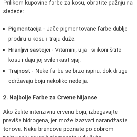
Prilikom kupovine farbe za kosu, obratite pažnju na
sledeće:
Pigmentacija
- Jače pigmentovane farbe dublje
prodiru u kosu i traju duže.
Hranljivi sastojci
- Vitamini, ulja i silikoni štite
kosu i daju joj svilenkast sjaj.
Trajnost
- Neke farbe se brzo ispiru, dok druge
održavaju boju nekoliko nedelja.
2. Najbolje Farbe za Crvene Nijanse
Ako želite intenzivnu crvenu boju, izbegavajte
previše hidrogena, jer može izazvati narandžaste
tonove. Neke brendove poznate po dobrom