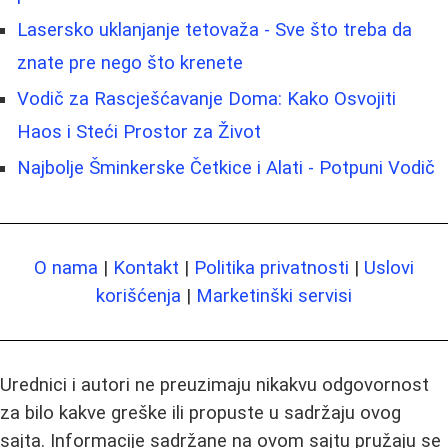
Lasersko uklanjanje tetovaža - Sve što treba da
znate pre nego što krenete
Vodič za Rascješćavanje Doma: Kako Osvojiti
Haos i Steći Prostor za Život
Najbolje Šminkerske Četkice i Alati - Potpuni Vodič
O nama
|
Kontakt
|
Politika privatnosti
|
Uslovi
korišćenja
|
Marketinški servisi
Urednici i autori ne preuzimaju nikakvu odgovornost
za bilo kakve greške ili propuste u sadržaju ovog
sajta. Informacije sadržane na ovom sajtu pružaju se