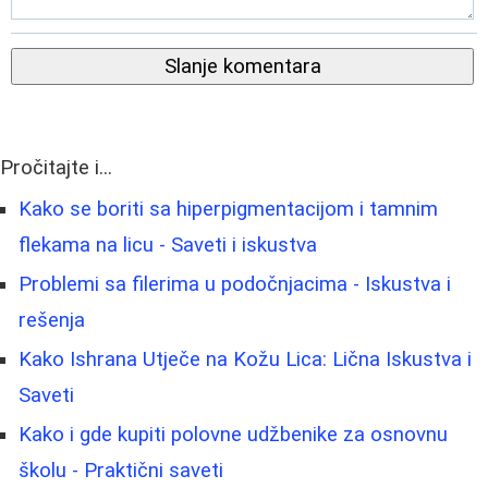
Slanje komentara
Pročitajte i...
Kako se boriti sa hiperpigmentacijom i tamnim
flekama na licu - Saveti i iskustva
Problemi sa filerima u podočnjacima - Iskustva i
rešenja
Kako Ishrana Utječe na Kožu Lica: Lična Iskustva i
Saveti
Kako i gde kupiti polovne udžbenike za osnovnu
školu - Praktični saveti