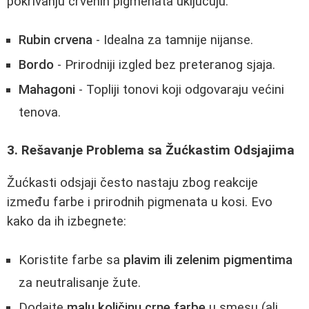
pokrivanju crvenih pigmenata uključuju:
Rubin crvena
- Idealna za tamnije nijanse.
Bordo
- Prirodniji izgled bez preteranog sjaja.
Mahagoni
- Topliji tonovi koji odgovaraju većini
tenova.
3. Rešavanje Problema sa Žućkastim Odsjajima
Žućkasti odsjaji često nastaju zbog reakcije
između farbe i prirodnih pigmenata u kosi. Evo
kako da ih izbegnete:
Koristite farbe sa
plavim ili zelenim pigmentima
za neutralisanje žute.
Dodajte
malu količinu crne farbe
u smesu (ali