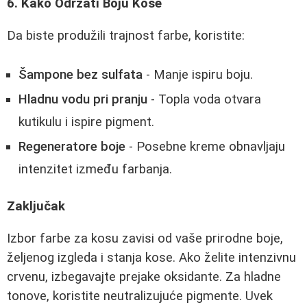
6. Kako Održati Boju Kose
Da biste produžili trajnost farbe, koristite:
Šampone bez sulfata
- Manje ispiru boju.
Hladnu vodu pri pranju
- Topla voda otvara
kutikulu i ispire pigment.
Regeneratore boje
- Posebne kreme obnavljaju
intenzitet između farbanja.
Zaključak
Izbor farbe za kosu zavisi od vaše prirodne boje,
željenog izgleda i stanja kose. Ako želite intenzivnu
crvenu, izbegavajte prejake oksidante. Za hladne
tonove, koristite neutralizujuće pigmente. Uvek