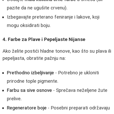
pazite da ne ugušite crvenu).
Izbegavajte preterano feniranje i lakove, koji
mogu oksidirati boju.
4. Farbe za Plave i Pepeljaste Nijanse
Ako želite postići hladne tonove, kao što su plava ili
pepeljasta, obratite pažnju na:
Prethodno izbeljivanje
- Potrebno je ukloniti
prirodne tople pigmente.
Farbu sa sive osnove
- Sprečava neželjene žute
prelive.
Regeneratore boje
- Posebni preparati održavaju