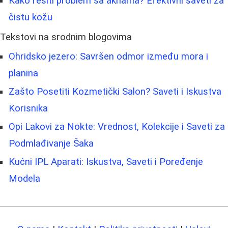
Kako rešiti problem sa aknama? Efektivni saveti za
čistu kožu
Tekstovi na srodnim blogovima
Ohridsko jezero: Savršen odmor između mora i
planina
Zašto Posetiti Kozmetički Salon? Saveti i Iskustva
Korisnika
Opi Lakovi za Nokte: Vrednost, Kolekcije i Saveti za
Podmlađivanje Šaka
Kućni IPL Aparati: Iskustva, Saveti i Poređenje
Modela