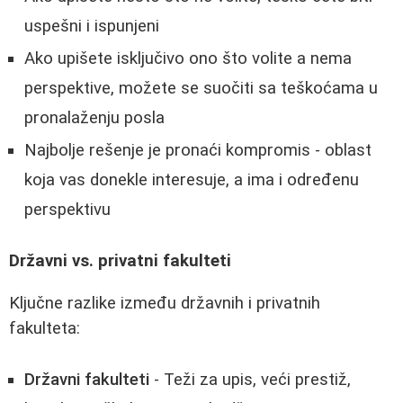
uspešni i ispunjeni
Ako upišete isključivo ono što volite a nema
perspektive, možete se suočiti sa teškoćama u
pronalaženju posla
Najbolje rešenje je pronaći kompromis - oblast
koja vas donekle interesuje, a ima i određenu
perspektivu
Državni vs. privatni fakulteti
Ključne razlike između državnih i privatnih
fakulteta:
Državni fakulteti
- Teži za upis, veći prestiž,