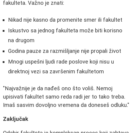
fakulteta. Važno je znati:
Nikad nije kasno da promenite smer ili fakultet
Iskustvo sa jednog fakulteta može biti korisno
na drugom
Godina pauze za razmišljanje nije propali život
Mnogi uspešni ljudi rade poslove koji nisu u
direktnoj vezi sa završenim fakultetom
"Najvažnije je da nađeš ono što voliš. Nemoj
upisivati fakultet samo reda radi jer to tako treba.
Imaš sasvim dovoljno vremena da doneseš odluku."
Zaključak
Odabir fakulteta je kompleksan proces koji zahteva