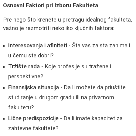
Osnovni Faktori pri Izboru Fakulteta
Pre nego što krenete u pretragu idealnog fakulteta,
važno je razmotriti nekoliko ključnih faktora:
Interesovanja i afiniteti
- Šta vas zaista zanima i
u čemu ste dobri?
Tržište rada
- Koje profesije su tražene i
perspektivne?
Finansijska situacija
- Da li možete da priuštite
studiranje u drugom gradu ili na privatnom
fakultetu?
Lične predispozicije
- Da li imate kapacitet za
zahtevne fakultete?