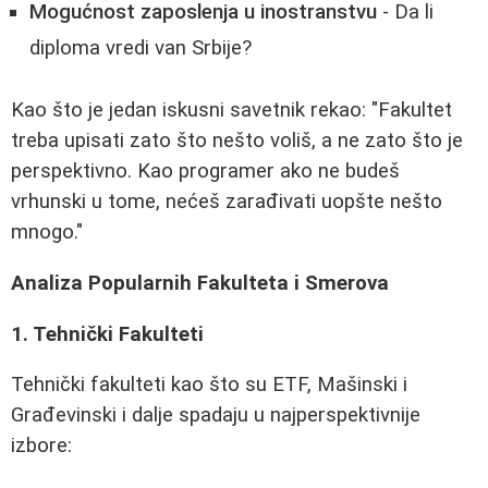
Mogućnost zaposlenja u inostranstvu
- Da li
diploma vredi van Srbije?
Kao što je jedan iskusni savetnik rekao: "Fakultet
treba upisati zato što nešto voliš, a ne zato što je
perspektivno. Kao programer ako ne budeš
vrhunski u tome, nećeš zarađivati uopšte nešto
mnogo."
Analiza Popularnih Fakulteta i Smerova
1. Tehnički Fakulteti
Tehnički fakulteti kao što su ETF, Mašinski i
Građevinski i dalje spadaju u najperspektivnije
izbore: