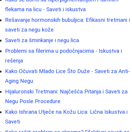
flekama na licu - Saveti i iskustva
Rešavanje hormonskih bubuljica: Efikasni tretmani i
saveti za negu kože
Saveti za šminkanje i negu lica
Problemi sa filerima u podočnjacima - Iskustva i
rešenja
Kako Očuvati Mlado Lice Što Duže - Saveti za Anti-
Aging Negu
Hijaluronski Tretmani: Najčešća Pitanja i Saveti za
Negu Posle Procedure
Kako Ishrana Utječe na Kožu Lica: Lična Iskustva i
Saveti