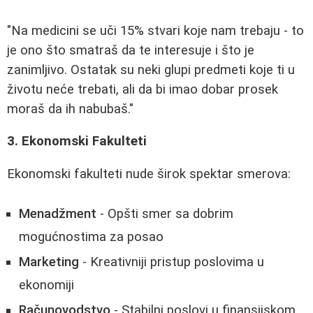
"Na medicini se uči 15% stvari koje nam trebaju - to
je ono što smatraš da te interesuje i što je
zanimljivo. Ostatak su neki glupi predmeti koje ti u
životu neće trebati, ali da bi imao dobar prosek
moraš da ih nabubaš."
3. Ekonomski Fakulteti
Ekonomski fakulteti nude širok spektar smerova:
Menadžment
- Opšti smer sa dobrim
mogućnostima za posao
Marketing
- Kreativniji pristup poslovima u
ekonomiji
Računovodstvo
- Stabilni poslovi u finansijskom