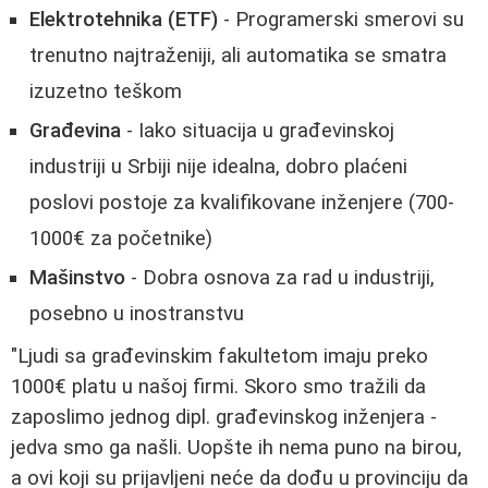
Elektrotehnika (ETF)
- Programerski smerovi su
trenutno najtraženiji, ali automatika se smatra
izuzetno teškom
Građevina
- Iako situacija u građevinskoj
industriji u Srbiji nije idealna, dobro plaćeni
poslovi postoje za kvalifikovane inženjere (700-
1000€ za početnike)
Mašinstvo
- Dobra osnova za rad u industriji,
posebno u inostranstvu
"Ljudi sa građevinskim fakultetom imaju preko
1000€ platu u našoj firmi. Skoro smo tražili da
zaposlimo jednog dipl. građevinskog inženjera -
jedva smo ga našli. Uopšte ih nema puno na birou,
a ovi koji su prijavljeni neće da dođu u provinciju da