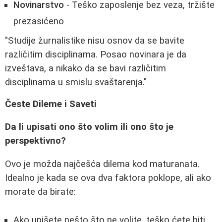
Novinarstvo
- Teško zaposlenje bez veza, tržište
prezasićeno
"Studije žurnalistike nisu osnov da se bavite
različitim disciplinama. Posao novinara je da
izveštava, a nikako da se bavi različitim
disciplinama u smislu svaštarenja."
Česte Dileme i Saveti
Da li upisati ono što volim ili ono što je
perspektivno?
Ovo je možda najčešća dilema kod maturanata.
Idealno je kada se ova dva faktora poklope, ali ako
morate da birate:
Ako upišete nešto što ne volite, teško ćete biti