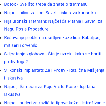
Botox - Sve što treba da znate o tretmanu
Najbolji piling za lice: Saveti i iskustva korisnika
Hijaluronski Tretmani: Najčešća Pitanja i Saveti za
Negu Posle Procedure
Rešavanje problema osetljive kože lica: Bubuljice,
mitiseri i crvenilo
Skljoctanje zglobova - Šta je uzrok i kako se boriti
protiv toga?
Silikonski Implantati: Za i Protiv - Različita Mišljenja
i Iskustva
Najbolji Šamponi za Koju Vrstu Kose - Ispitana
Iskustva
Najbolji puderi za različite tipove kože - Istraživanje