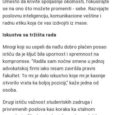
Umesto da krivite spoljašnje okolnosti, fokusirajte
se na ono što možete promeniti - sebe. Razvijajte
poslovnu inteligenciju, komunikacione veštine i
radnu etiku koja će vas izdvojiti iz mase.
Iskustva sa tržišta rada
Mnogi koji su uspeli da nađu dobro plaćen posao
ističu da je ključ bila upornost i spremnost na
kompromise. "Radila sam noćne smene u jednoj
advokatskoj firmi iako nisam završila pravni
fakultet. To mi je dalo iskustvo koje mi je kasnije
otvorilo vrata ka boljoj poziciji," kaže jedna od
osoba.
Drugi ističu važnost studentskih zadruga i
privremenih poslova kao koraka ka stalnom