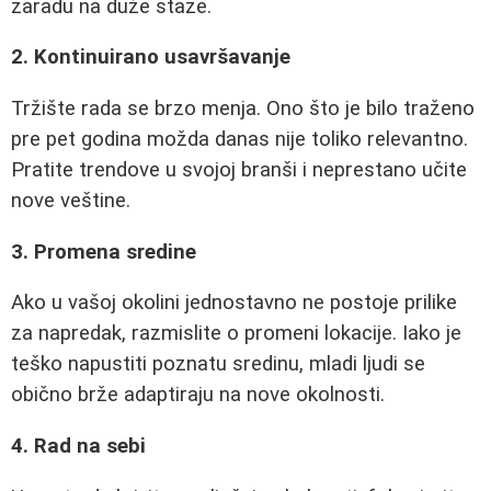
zaradu na duže staze.
2. Kontinuirano usavršavanje
Tržište rada se brzo menja. Ono što je bilo traženo
pre pet godina možda danas nije toliko relevantno.
Pratite trendove u svojoj branši i neprestano učite
nove veštine.
3. Promena sredine
Ako u vašoj okolini jednostavno ne postoje prilike
za napredak, razmislite o promeni lokacije. Iako je
teško napustiti poznatu sredinu, mladi ljudi se
obično brže adaptiraju na nove okolnosti.
4. Rad na sebi