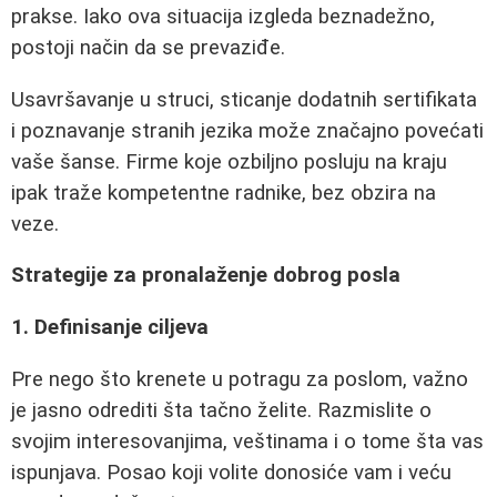
prakse. Iako ova situacija izgleda beznadežno,
postoji način da se prevaziđe.
Usavršavanje u struci, sticanje dodatnih sertifikata
i poznavanje stranih jezika može značajno povećati
vaše šanse. Firme koje ozbiljno posluju na kraju
ipak traže kompetentne radnike, bez obzira na
veze.
Strategije za pronalaženje dobrog posla
1. Definisanje ciljeva
Pre nego što krenete u potragu za poslom, važno
je jasno odrediti šta tačno želite. Razmislite o
svojim interesovanjima, veštinama i o tome šta vas
ispunjava. Posao koji volite donosiće vam i veću