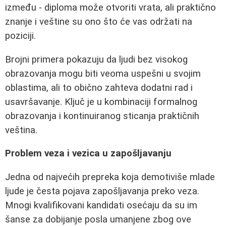
između - diploma može otvoriti vrata, ali praktično
znanje i veštine su ono što će vas održati na
poziciji.
Brojni primera pokazuju da ljudi bez visokog
obrazovanja mogu biti veoma uspešni u svojim
oblastima, ali to obično zahteva dodatni rad i
usavršavanje. Ključ je u kombinaciji formalnog
obrazovanja i kontinuiranog sticanja praktičnih
veština.
Problem veza i vezica u zapošljavanju
Jedna od najvećih prepreka koja demotiviše mlade
ljude je česta pojava zapošljavanja preko veza.
Mnogi kvalifikovani kandidati osećaju da su im
šanse za dobijanje posla umanjene zbog ove