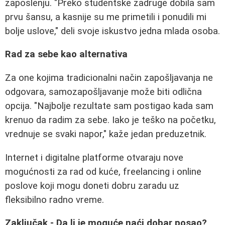
zaposlenju. "Preko studentske zadruge dobila sam
prvu šansu, a kasnije su me primetili i ponudili mi
bolje uslove," deli svoje iskustvo jedna mlada osoba.
Rad za sebe kao alternativa
Za one kojima tradicionalni način zapošljavanja ne
odgovara, samozapošljavanje može biti odlična
opcija. "Najbolje rezultate sam postigao kada sam
krenuo da radim za sebe. Iako je teško na početku,
vrednuje se svaki napor," kaže jedan preduzetnik.
Internet i digitalne platforme otvaraju nove
mogućnosti za rad od kuće, freelancing i online
poslove koji mogu doneti dobru zaradu uz
fleksibilno radno vreme.
Zaključak - Da li je moguće naći dobar posao?