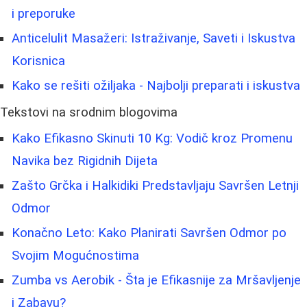
i preporuke
Anticelulit Masažeri: Istraživanje, Saveti i Iskustva
Korisnica
Kako se rešiti ožiljaka - Najbolji preparati i iskustva
Tekstovi na srodnim blogovima
Kako Efikasno Skinuti 10 Kg: Vodič kroz Promenu
Navika bez Rigidnih Dijeta
Zašto Grčka i Halkidiki Predstavljaju Savršen Letnji
Odmor
Konačno Leto: Kako Planirati Savršen Odmor po
Svojim Mogućnostima
Zumba vs Aerobik - Šta je Efikasnije za Mršavljenje
i Zabavu?