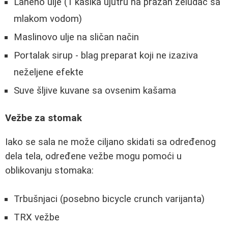
Laneno ulje (1 kašika ujutru na prazan želudac sa
mlakom vodom)
Maslinovo ulje na sličan način
Portalak sirup - blag preparat koji ne izaziva
neželjene efekte
Suve šljive kuvane sa ovsenim kašama
Vežbe za stomak
Iako se sala ne može ciljano skidati sa određenog
dela tela, određene vežbe mogu pomoći u
oblikovanju stomaka:
Trbušnjaci (posebno bicycle crunch varijanta)
TRX vežbe