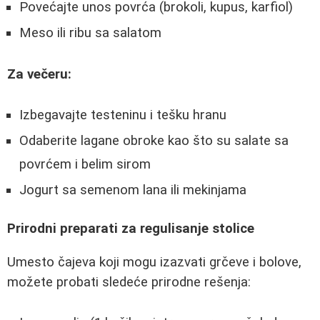
Povećajte unos povrća (brokoli, kupus, karfiol)
Meso ili ribu sa salatom
Za večeru:
Izbegavajte testeninu i tešku hranu
Odaberite lagane obroke kao što su salate sa
povrćem i belim sirom
Jogurt sa semenom lana ili mekinjama
Prirodni preparati za regulisanje stolice
Umesto čajeva koji mogu izazvati grčeve i bolove,
možete probati sledeće prirodne rešenja: