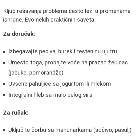
Ključ rešavanja problema često leži u promenama
ishrane. Evo nekih praktičnih saveta:
Za doručak:
Izbegavajte peciva, burek i testeninu ujutru
Umesto toga, probajte voće na prazan želudac
(jabuke, pomorandže)
Ovsene pahuljice sa jogurtom ili mlekom
Integralni hleb sa malo belog sira
Za ručak:
Uključite čorbu sa mahunarkama (sočivo, pasulj)