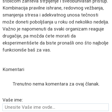
stolicom zahteva strpljenje i sveobuhvatan pristup.
Kombinacija pravilne ishrane, redovnog vežbanja,
smanjenja stresa i adekvatnog unosa tečnosti
može doneti poboljšanja u roku od nekoliko nedelja.
Važno je napomenuti da svaki organizam reaguje
drugačije, pa možda ćete morati da
eksperimentišete da biste pronašli ono što najbolje
funkcioniše baš za vas.
Komentari
Trenutno nema komentara za ovaj članak.
Vaše ime: