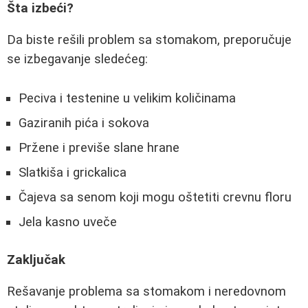
Šta izbeći?
Da biste rešili problem sa stomakom, preporučuje
se izbegavanje sledećeg:
Peciva i testenine u velikim količinama
Gaziranih pića i sokova
Pržene i previše slane hrane
Slatkiša i grickalica
Čajeva sa senom koji mogu oštetiti crevnu floru
Jela kasno uveče
Zaključak
Rešavanje problema sa stomakom i neredovnom