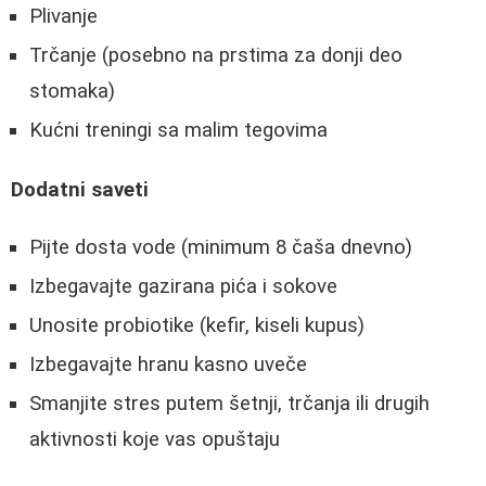
Plivanje
Trčanje (posebno na prstima za donji deo
stomaka)
Kućni treningi sa malim tegovima
Dodatni saveti
Pijte dosta vode (minimum 8 čaša dnevno)
Izbegavajte gazirana pića i sokove
Unosite probiotike (kefir, kiseli kupus)
Izbegavajte hranu kasno uveče
Smanjite stres putem šetnji, trčanja ili drugih
aktivnosti koje vas opuštaju