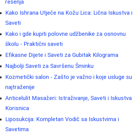
rešenja
Kako Ishrana Utječe na Kožu Lica: Lična Iskustva i
Saveti
Kako i gde kupiti polovne udžbenike za osnovnu
školu - Praktični saveti
Efikasne Dijete i Saveti za Gubitak Kilograma
Najbolji Saveti za Savršenu Šminku
Kozmetički salon - Zašto je važno i koje usluge su
najtraženije
Anticelulit Masažeri: Istraživanje, Saveti i Iskustva
Korisnica
Liposukcija: Kompletan Vodič sa Iskustvima i
Savetima