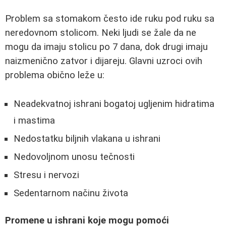
Problem sa stomakom često ide ruku pod ruku sa
neredovnom stolicom. Neki ljudi se žale da ne
mogu da imaju stolicu po 7 dana, dok drugi imaju
naizmenično zatvor i dijareju. Glavni uzroci ovih
problema obično leže u:
Neadekvatnoj ishrani bogatoj ugljenim hidratima
i mastima
Nedostatku biljnih vlakana u ishrani
Nedovoljnom unosu tečnosti
Stresu i nervozi
Sedentarnom načinu života
Promene u ishrani koje mogu pomoći