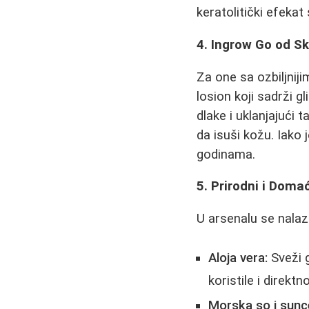
keratolitički efeka
4. Ingrow Go od Sk
Za one sa ozbiljnij
losion koji sadrži gl
dlake i uklanjajući
da isuši kožu. Iako 
godinama.
5. Prirodni i Domać
U arsenalu se nalaze
Aloja vera:
Sveži g
koristile i direktn
Morska so i sunc