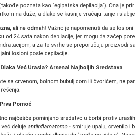
(takođe poznata kao "egipatska depilacija"). Ona je prir
latkom na duže, a dlake se kasnije vraćaju tanje i slabije
ezna, ali ne odmah!
Važno je napomenuti da se losioni 
ku od 24 sata nakon depilacije, jer mogu da začep por
hidratacijom, a za te svrhe se preporučuju proizvodi s
alni losioni posle depilacije.
 Dlaka Već Urasla? Arsenal Najboljih Sredstava
e sa crvenom, bolnom bubuljicom ili čvorićem, ne pani
 rešenja.
- Prva Pomoć
no najčešće pominjano sredstvo u borbi protiv uraslih
 već deluje
antiinflamatorno
- smiruje upalu, crvenilo i 
kožu i olakša urasloj dlacici da "izađe na videlo". Nan