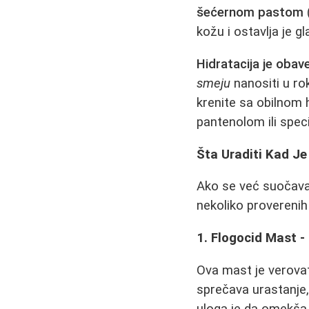
šećernom pastom
kožu i ostavlja je g
Hidratacija je obav
smeju
nanositi u ro
krenite sa obilnom 
pantenolom ili specij
Šta Uraditi Kad Je
Ako se već suočavat
nekoliko proverenih
1. Flogocid Mast 
Ova mast je verovat
sprečava urastanje,
uloga je da omekša 