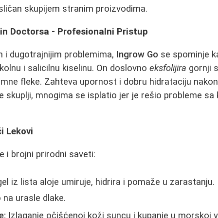
t sličan skupijem stranim proizvodima.
in Doctorsa - Profesionalni Pristup
im i dugotrajnijim problemima,
Ingrow Go
se spominje ka
ikolnu i salicilnu kiselinu. On doslovno
eksfolijira
gornji s
 tamne fleke. Zahteva upornost i dobru hidrataciju nako
je skuplji, mnogima se isplatio jer je rešio probleme sa
i Lekovi
 i brojni prirodni saveti:
el iz lista aloje umiruje, hidrira i pomaže u zarastanju
o na urasle dlake.
e:
Izlaganje očišćenoj koži suncu i kupanje u morskoj 