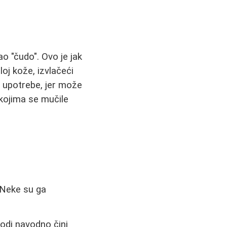
o "čudo". Ovo je jak
loj kože, izvlačeći
n upotrebe, jer može
 kojima se mučile
. Neke su ga
vodi navodno čini