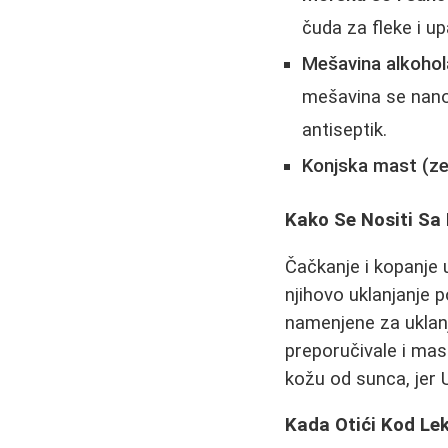
čuda za fleke i up
Mešavina alkohola
mešavina se nanos
antiseptik.
Konjska mast (ze
Kako Se Nositi Sa 
Čačkanje i kopanje u
njihovo uklanjanje p
namenjene za uklanj
preporučivale i mas
kožu od sunca, jer 
Kada Otići Kod Le