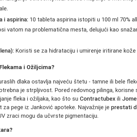
ale.
 i aspirina:
10 tableta aspirina istopiti u 100 ml 70% a
i vatom na problematična mesta, delujući kao snažan 
lena):
Koristi se za hidrataciju i umirenje iritirane kože 
Flekama i Ožiljcima?
raslih dlaka ostavlja najveću štetu - tamne ili bele fleke
otrebna je strpljivost. Pored redovnog pilinga, korisne
anje fleka i ožiljaka, kao što su
Contractubex
ili
Jome
t za pege iz Janković apoteke. Najvažnije je
prestati 
UV zraci mogu da učvrste pigmentaciju.
kara?