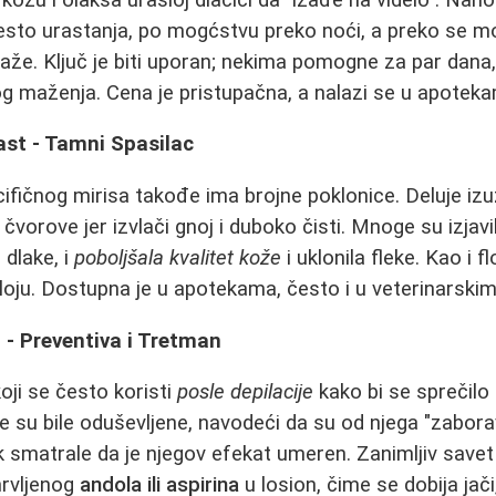
sto urastanja, po mogćstvu preko noći, a preko se može
že. Ključ je biti uporan; nekima pomogne za par dana,
g maženja. Cena je pristupačna, a nalazi se u apotek
ast - Tamni Spasilac
ifičnog mirisa takođe ima brojne poklonice. Deluje iz
čvorove jer izvlači gnoj i duboko čisti. Mnoge su izjavi
 dlake, i
poboljšala kvalitet kože
i uklonila fleke. Kao i 
sloju. Dostupna je u apotekama, često i u veterinarskim
n - Preventiva i Tretman
koji se često koristi
posle depilacije
kako bi se sprečilo 
e su bile oduševljene, navodeći da su od njega "zaborav
 smatrale da je njegov efekat umeren. Zanimljiv savet k
mrvljenog
andola ili aspirina
u losion, čime se dobija jači,