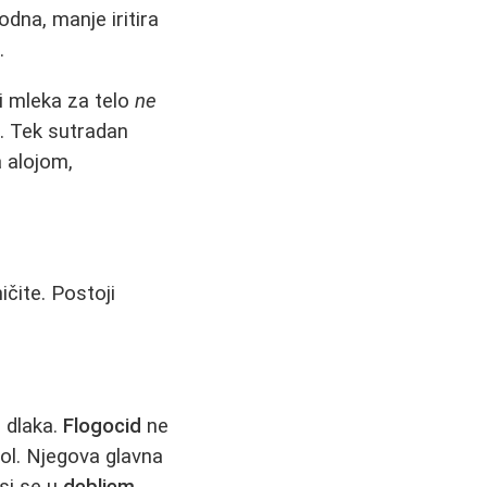
odna, manje iritira
.
i mleka za telo
ne
e. Tek sutradan
a alojom,
čite. Postoji
 dlaka.
Flogocid
ne
bol. Njegova glavna
osi se u
debljem