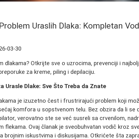
 Problem Uraslih Dlaka: Kompletan Vodi
26-03-30
m dlakama? Otkrijte sve o uzrocima, prevenciji i najbol
preporuke za kreme, piling i depilaciju.
a Urasle Dlake: Sve Što Treba da Znate
akama je izuzetno čest i frustrirajući problem koji mo
ećaj komfora u sopstvenom telu. Bez obzira da li se d
e epilator, verovatno ste se već susreli sa crvenilom, 
im flekama. Ovaj članak je sveobuhvatan vodič kroz sv
a brojnim iskustvima i diskusijama. Otkrićete šta zapr