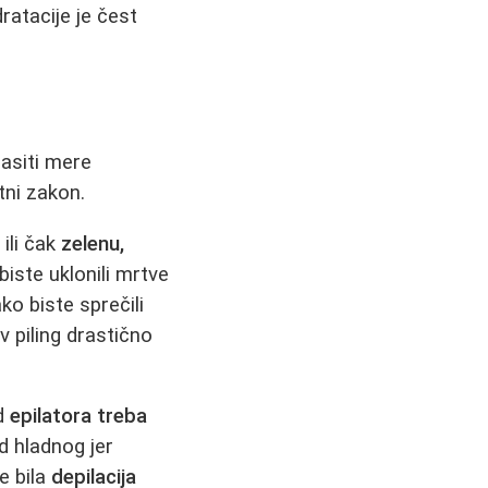
ratacije je čest
asiti mere
ni zakon.
 ili čak
zelenu,
biste uklonili mrtve
ko biste sprečili
 piling drastično
od
epilatora treba
d hladnog jer
e bila
depilacija