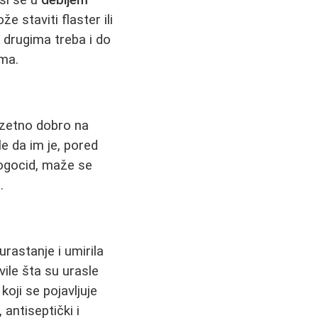
 staviti flaster ili
 drugima treba i do
ama.
uzetno dobro na
le da im je, pored
flogocid, maže se
.
urastanje i umirila
ile šta su urasle
oji se pojavljuje
 antiseptički i