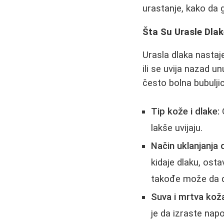
urastanje, kako da g
Šta Su Urasle Dlak
Urasla dlaka nastaj
ili se uvija nazad 
često bolna bubuljic
Tip kože i dlake:
O
lakše uvijaju.
Način uklanjanja 
kidaje dlaku, osta
takođe može da do
Suva i mrtva kož
je da izraste napo