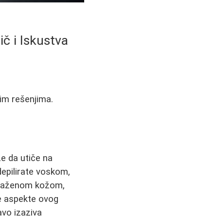
č i Iskustva
jim rešenjima.
že da utiče na
epilirate voskom,
nadraženom kožom,
e aspekte ovog
avo izaziva