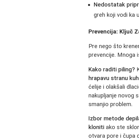
Nedostatak pripre
greh koji vodi ka 
Prevencija: Ključ
Pre nego što krene
prevencije. Mnoga 
Kako raditi piling?
K
hrapavu stranu kuh
ćelije i olakšali dlac
nakupljanje novog s
smanjio problem.
Izbor metode depila
kloniti
ako ste sklon
otvara pore i čupa 