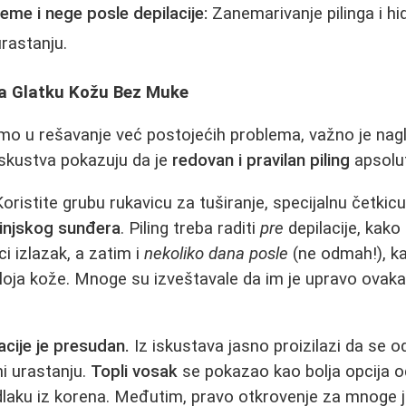
me i nege posle depilacije:
Zanemarivanje pilinga i hid
urastanju.
 Za Glatku Kožu Bez Muke
mo u rešavanje već postojećih problema, važno je nagl
iskustva pokazuju da je
redovan i pravilan piling
apsolut
oristite grubu rukavicu za tuširanje, specijalnu četkicu
injskog sunđera
. Piling treba raditi
pre
depilacije, kako 
ici izlazak, a zatim i
nekoliko dana posle
(ne odmah!), ka
loja kože. Mnoge su izveštavale da im je upravo ovakav
cije je presudan.
Iz iskustava jasno proizilazi da se 
i urastanju.
Topli vosak
se pokazao kao bolja opcija o
dlaku iz korena. Međutim, pravo otkrovenje za mnoge j