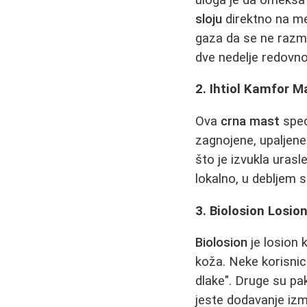
sloju
direktno na me
gaza da se ne razma
dve nedelje redovno
2. Ihtiol Kamfor M
Ova
crna mast
spec
zagnojene, upaljene 
što je izvukla urasle
lokalno, u debljem 
3. Biolosion Losio
Biolosion
je losion 
koža. Neke korisnic
dlake". Druge su pak
jeste dodavanje iz