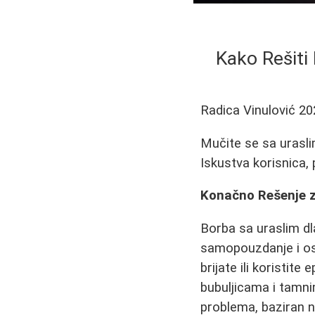
Kako Rešiti
Radica Vinulović
20
Mučite se sa urasli
Iskustva korisnica, 
Konačno Rešenje z
Borba sa uraslim dl
samopouzdanje i os
brijate ili koristit
bubuljicama i tamn
problema, baziran n