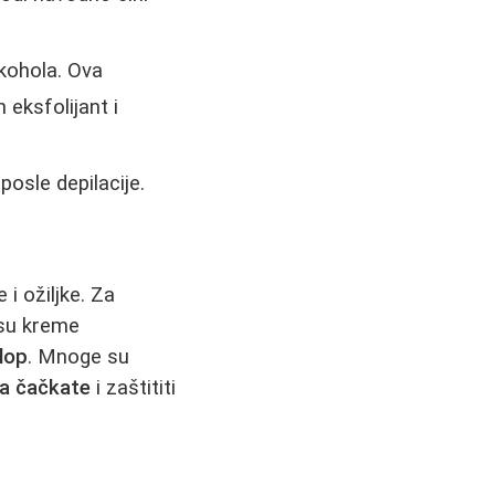
lkohola. Ova
eksfolijant i
posle depilacije.
 i ožiljke. Za
 su kreme
lop
. Mnoge su
da čačkate
i zaštititi