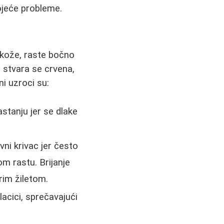
tojeće probleme.
u kože, raste bočno
- stvara se crvena,
ni uzroci su:
stanju jer se dlake
ni krivac jer često
om rastu. Brijanje
rim žiletom.
lacici, sprečavajući