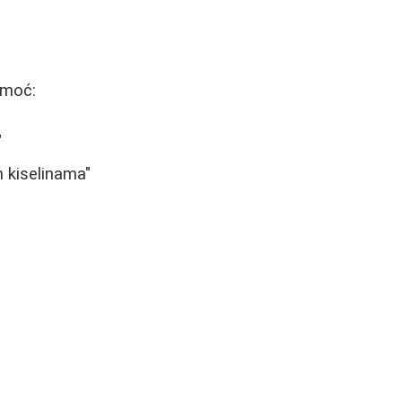
omoć:
"
 kiselinama"