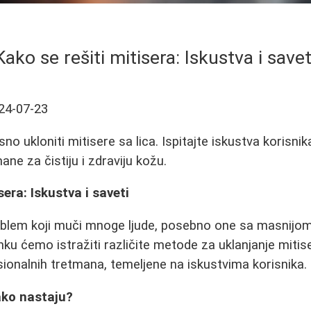
Kako se rešiti mitisera: Iskustva i savet
24-07-23
no ukloniti mitisere sa lica. Ispitajte iskustva korisni
ne za čistiju i zdraviju kožu.
sera: Iskustva i saveti
roblem koji muči mnoge ljude, posebno one sa masnijom
u ćemo istražiti različite metode za uklanjanje mitise
ionalnih tretmana, temeljene na iskustvima korisnika.
kako nastaju?