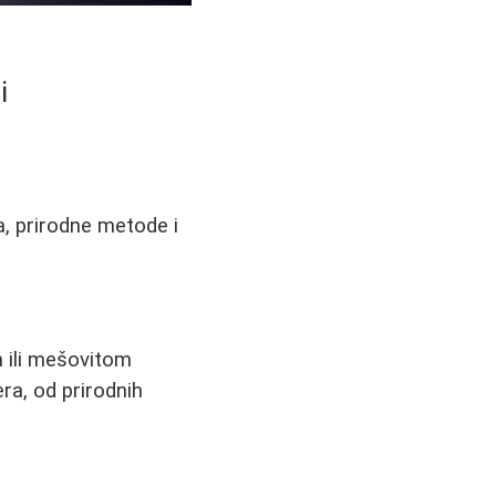
i
ka, prirodne metode i
 ili mešovitom
ra, od prirodnih