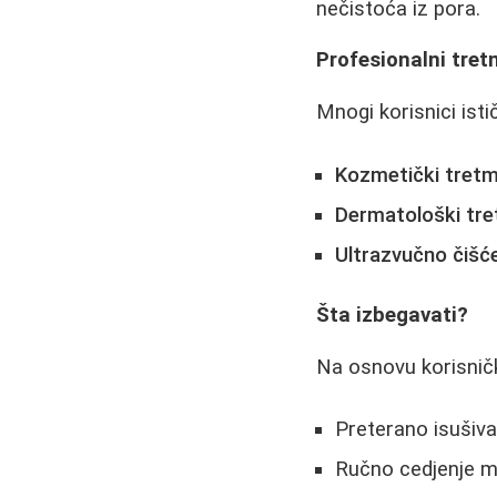
nečistoća iz pora.
Profesionalni tret
Mnogi korisnici isti
Kozmetički tretm
Dermatološki tre
Ultrazvučno čišće
Šta izbegavati?
Na osnovu korisničk
Preterano isušiv
Ručno cedjenje mi