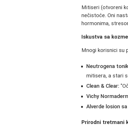
Mitiseri (otvoreni 
nečistoće. Oni nast
hormonima, streso
Iskustva sa kozme
Mnogi korisnici su p
Neutrogena tonik
mitisera, a stari s
Clean & Clear:
"Oči
Vichy Normaderm
Alverde losion sa
Prirodni tretmani 