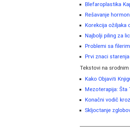
Blefaroplastika Ka
Rešavanje hormonsk
Korekcija ožiljaka 
Najbolji piling za l
Problemi sa fileri
Prvi znaci starenja
Tekstovi na srodnim
Kako Objaviti Knjigu
Mezoterapija: Šta
Konačni vodič kroz
Skljoctanje zglobo