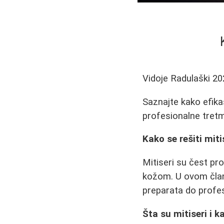
Vidoje Radulaški
20
Saznajte kako efikas
profesionalne tretma
Kako se rešiti miti
Mitiseri su čest p
kožom. U ovom člank
preparata do profes
Šta su mitiseri i 