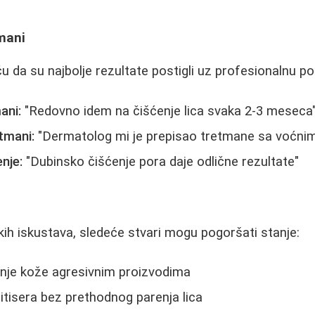
mani
ču da su najbolje rezultate postigli uz profesionalnu p
ani:
"Redovno idem na čišćenje lica svaka 2-3 meseca
tmani:
"Dermatolog mi je prepisao tretmane sa voćnim
nje:
"Dubinsko čišćenje pora daje odlične rezultate"
ih iskustava, sledeće stvari mogu pogoršati stanje:
anje kože agresivnim proizvodima
tisera bez prethodnog parenja lica