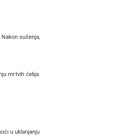
. Nakon sušenja,
u mrtvih ćelija.
oći u uklanjanju