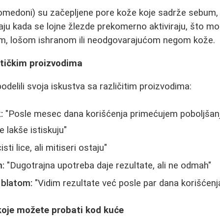
komedoni) su začepljene pore kože koje sadrže sebum, m
aju kada se lojne žlezde prekomerno aktiviraju, što m
m, lošom ishranom ili neodgovarajućom negom kože.
tičkim proizvodima
odelili svoja iskustva sa različitim proizvodima:
:
"Posle mesec dana korišćenja primećujem poboljšanj
e lakše istiskuju"
sti lice, ali mitiseri ostaju"
:
"Dugotrajna upotreba daje rezultate, ali ne odmah"
 blatom:
"Vidim rezultate već posle par dana korišćenj
koje možete probati kod kuće