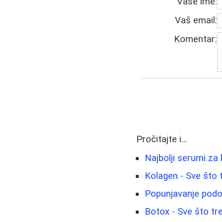
Vaše ime:
Vaš email:
Komentar:
Pročitajte i...
Najbolji serumi za 
Kolagen - Sve što 
Popunjavanje podo
Botox - Sve što tr