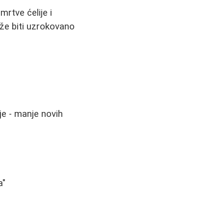
rtve ćelije i
ože biti uzrokovano
e - manje novih
a"