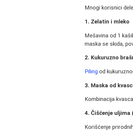
Mnogi korisnici del
1. Zelatin i mleko
Mešavina od 1 kašik
maska se skida, po
2. Kukuruzno braš
Piling
od kukuruznog 
3. Maska od kvasc
Kombinacija kvasca,
4. Čišćenje uljim
Korišćenje prirodnih