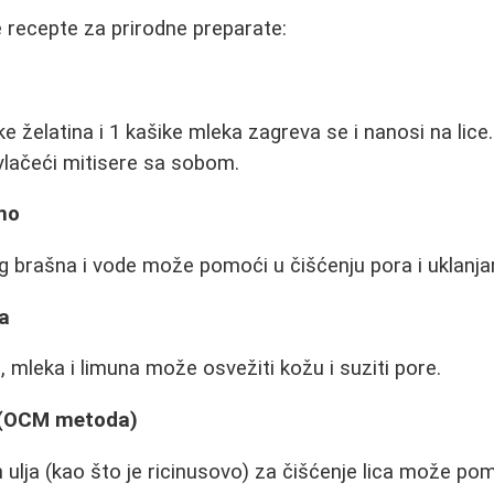
e recepte za prirodne preparate:
e želatina i 1 kašike mleka zagreva se i nanosi na lice
vlačeći mitisere sa sobom.
no
brašna i vode može pomoći u čišćenju pora i uklanjanj
a
 mleka i limuna može osvežiti kožu i suziti pore.
a (OCM metoda)
 ulja (kao što je ricinusovo) za čišćenje lica može pom