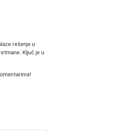
alaze rešenje u
retmane. Ključ je u
 komentarima!