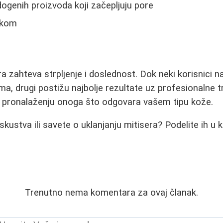
genih proizvoda koji začepljuju pore
nkom
a zahteva strpljenje i doslednost. Dok neki korisnici n
ma, drugi postižu najbolje rezultate uz profesionalne t
 i pronalaženju onoga što odgovara vašem tipu kože.
skustva ili savete o uklanjanju mitisera? Podelite ih u
Trenutno nema komentara za ovaj članak.