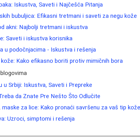
paka: Iskustva, Saveti i Najčešća Pitanja
ih bubuljica: Efikasni tretmani i saveti za negu kože
od akni: Najbolji tretmani i iskustva
ice: Saveti i iskustva korisnika
ma u podočnjacima - Iskustva i rešenja
 kože: Kako efikasno boriti protiv mimičnih bora
 blogovima
 u Srbiji: Iskustva, Saveti i Prepreke
 Treba da Znate Pre Nešto Što Odlučite
 maske za lice: Kako pronaći savršenu za vaš tip kož
va: Uzroci, simptomi i rešenja