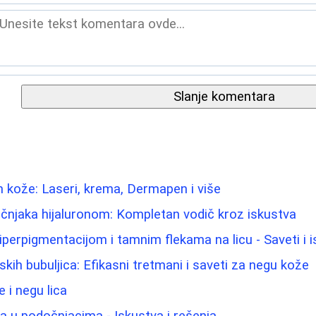
Slanje komentara
 kože: Laseri, krema, Dermapen i više
čnjaka hijaluronom: Kompletan vodič kroz iskustva
iperpigmentacijom i tamnim flekama na licu - Saveti i 
ih bubuljica: Efikasni tretmani i saveti za negu kože
 i negu lica