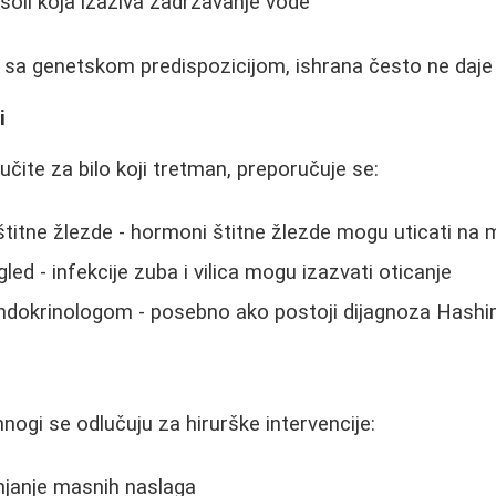
oli koja izaziva zadržavanje vode
sa genetskom predispozicijom, ishrana često ne daje ž
i
učite za bilo koji tretman, preporučuje se:
štitne žlezde - hormoni štitne žlezde mogu uticati na
ed - infekcije zuba i vilica mogu izazvati oticanje
ndokrinologom - posebno ako postoji dijagnoza Hashim
nogi se odlučuju za hirurške intervencije:
anjanje masnih naslaga