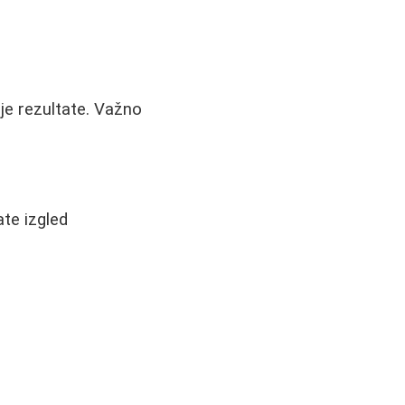
ije rezultate. Važno
ate izgled