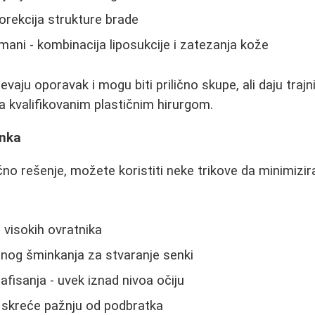
orekcija strukture brade
ani - kombinacija liposukcije i zatezanja kože
aju oporavak i mogu biti prilično skupe, ali daju trajn
sa kvalifikovanim plastičnim hirurgom.
inka
no rešenje, možete koristiti neke trikove da minimizir
i visokih ovratnika
rnog šminkanja za stvaranje senki
afisanja - uvek iznad nivoa očiju
a skreće pažnju od podbratka