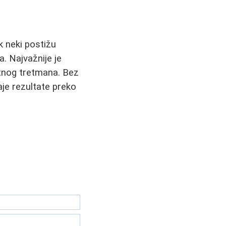
 neki postižu
. Najvažnije je
atnog tretmana. Bez
aje rezultate preko