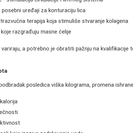
 posebni uređaji za konturaciju lica
ltrazvučna terapija koja stimuliše stvaranje kolagena
je koje razgrađuju masne ćelije
ariraju, a potrebno je obratiti pažnju na kvalifikacije 
ota
e podbradak posledica viška kilograma, promena ishra
alorija
ečnosti
ktivnost