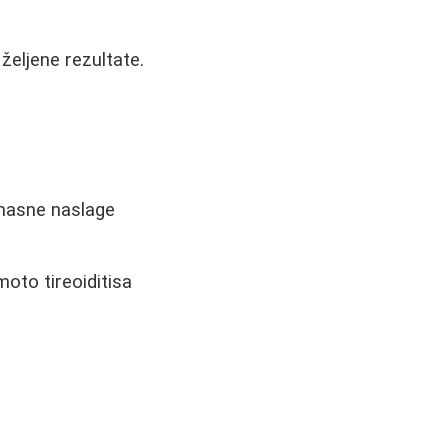
eljene rezultate.
 masne naslage
oto tireoiditisa