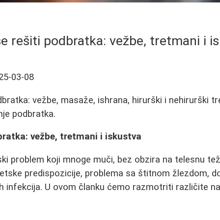
e rešiti podbratka: vežbe, tretmani i i
25-03-08
ratka: vežbe, masaže, ishrana, hirurški i nehirurški tr
nje podbratka.
bratka: vežbe, tretmani i iskustva
ski problem koji mnoge muči, bez obzira na telesnu te
 genetske predispozicije, problema sa štitnom žlezdom, 
ih infekcija. U ovom članku ćemo razmotriti različite n