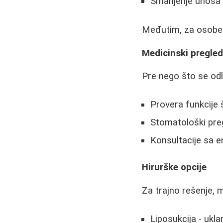
Smanjenje unosa s
Međutim, za osobe 
Medicinski pregled
Pre nego što se odl
Provera funkcije 
Stomatološki pregl
Konsultacije sa e
Hirurške opcije
Za trajno rešenje, m
Liposukcija - ukl