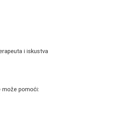
terapeuta i iskustva
ne može pomoći: