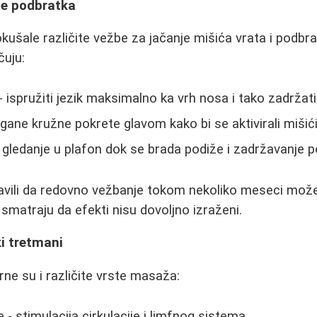
je podbratka
šale različite vežbe za jačanje mišića vrata i podbr
čuju:
- ispružiti jezik maksimalno ka vrh nosa i tako zadržat
agane kružne pokrete glavom kako bi se aktivirali mišić
 gledanje u plafon dok se brada podiže i zadržavanje p
zjavili da redovno vežbanje tokom nekoliko meseci može 
 smatraju da efekti nisu dovoljno izraženi.
i tretmani
rne su i različite vrste masaža:
 stimulacija cirkulacije i limfnog sistema