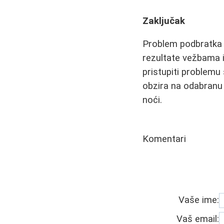
Zaključak
Problem podbratka 
rezultate vežbama i
pristupiti problemu
obzira na odabranu m
noći.
Komentari
Vaše ime:
Vaš email: