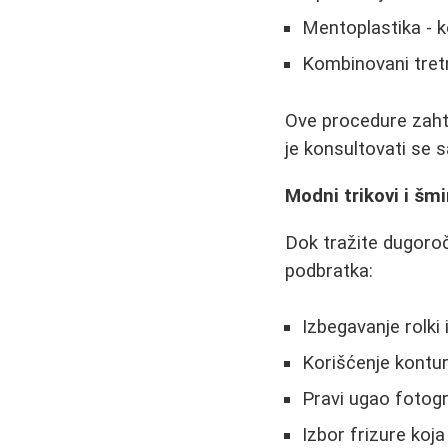
Mentoplastika - k
Kombinovani tretm
Ove procedure zahtev
je konsultovati se 
Modni trikovi i šm
Dok tražite dugoroč
podbratka:
Izbegavanje rolki 
Korišćenje kontu
Pravi ugao fotogr
Izbor frizure koj