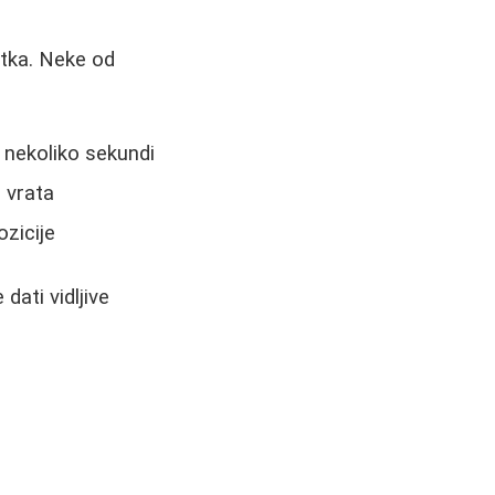
atka. Neke od
i nekoliko sekundi
i vrata
ozicije
dati vidljive