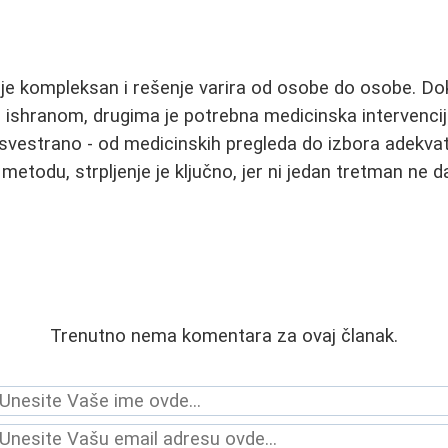
je kompleksan i rešenje varira od osobe do osobe. Dok
 ishranom, drugima je potrebna medicinska intervencija
 svestrano - od medicinskih pregleda do izbora adekv
etodu, strpljenje je ključno, jer ni jedan tretman ne d
Trenutno nema komentara za ovaj članak.