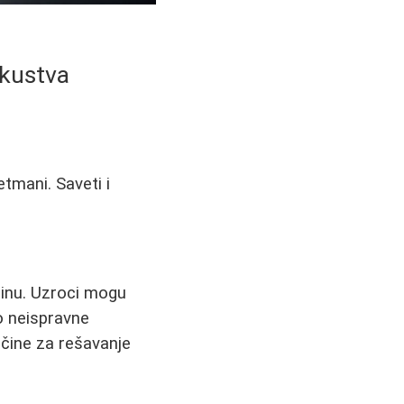
skustva
etmani. Saveti i
žinu. Uzroci mogu
do neispravne
ačine za rešavanje