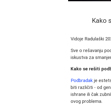
Kako s
Vidoje Radulaški
20
Sve o rešavanju podb
iskustva za smanje
Kako se rešiti pod
Podbradak
je estet
biti različiti - od
ishrane ili čak zubn
ovog problema.