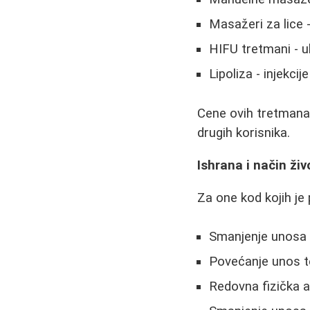
Masažeri za lice -
HIFU tretmani - u
Lipoliza - injekci
Cene ovih tretmana v
drugih korisnika.
Ishrana i način živ
Za one kod kojih j
Smanjenje unosa k
Povećanje unos t
Redovna fizička a