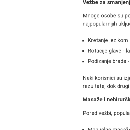
Vežbe za smanjen
Mnoge osobe su poku
najpopularnijih uklju
Kretanje jezikom 
Rotacije glave - l
Podizanje brade -
Neki korisnici su i
rezultate, dok drugi
Masaže i nehiruršk
Pored vežbi, popula
Manuelne masaže -