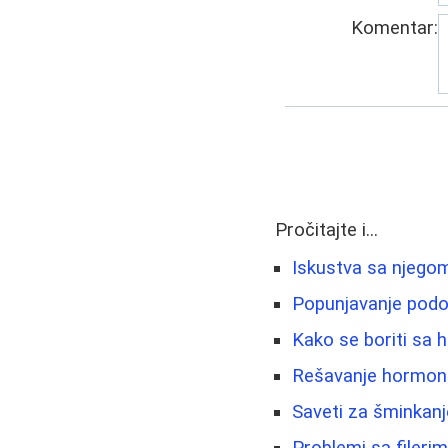
Komentar:
Pročitajte i...
Iskustva sa njegom
Popunjavanje podo
Kako se boriti sa h
Rešavanje hormonsk
Saveti za šminkanje