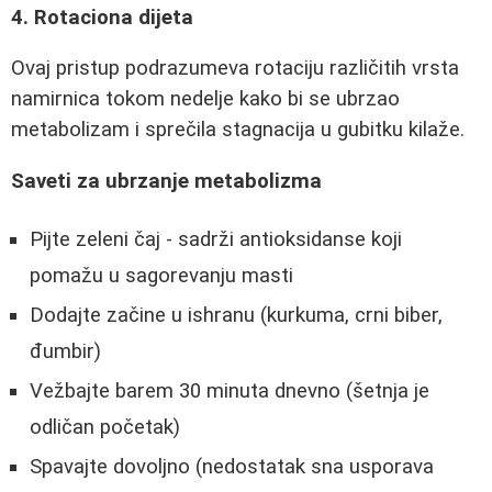
4. Rotaciona dijeta
Ovaj pristup podrazumeva rotaciju različitih vrsta
namirnica tokom nedelje kako bi se ubrzao
metabolizam i sprečila stagnacija u gubitku kilaže.
Saveti za ubrzanje metabolizma
Pijte zeleni čaj - sadrži antioksidanse koji
pomažu u sagorevanju masti
Dodajte začine u ishranu (kurkuma, crni biber,
đumbir)
Vežbajte barem 30 minuta dnevno (šetnja je
odličan početak)
Spavajte dovoljno (nedostatak sna usporava