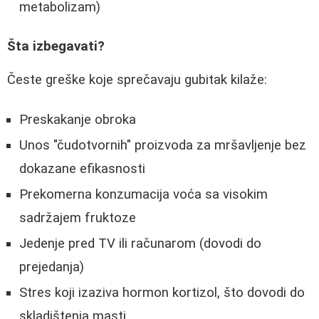
metabolizam)
Šta izbegavati?
Česte greške koje sprečavaju gubitak kilaže:
Preskakanje obroka
Unos "čudotvornih" proizvoda za mršavljenje bez
dokazane efikasnosti
Prekomerna konzumacija voća sa visokim
sadržajem fruktoze
Jedenje pred TV ili računarom (dovodi do
prejedanja)
Stres koji izaziva hormon kortizol, što dovodi do
skladištenja masti