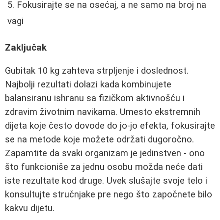
Fokusirajte se na osećaj, a ne samo na broj na
vagi
Zaključak
Gubitak 10 kg zahteva strpljenje i doslednost.
Najbolji rezultati dolazi kada kombinujete
balansiranu ishranu sa fizičkom aktivnošću i
zdravim životnim navikama. Umesto ekstremnih
dijeta koje često dovode do jo-jo efekta, fokusirajte
se na metode koje možete održati dugoročno.
Zapamtite da svaki organizam je jedinstven - ono
što funkcioniše za jednu osobu možda neće dati
iste rezultate kod druge. Uvek slušajte svoje telo i
konsultujte stručnjake pre nego što započnete bilo
kakvu dijetu.