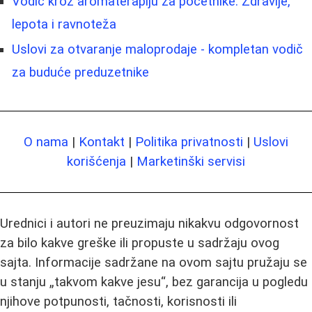
Vodič kroz aromaterapiju za početnike: Zdravlje,
lepota i ravnoteža
Uslovi za otvaranje maloprodaje - kompletan vodič
za buduće preduzetnike
O nama
|
Kontakt
|
Politika privatnosti
|
Uslovi
korišćenja
|
Marketinški servisi
Urednici i autori ne preuzimaju nikakvu odgovornost
za bilo kakve greške ili propuste u sadržaju ovog
sajta. Informacije sadržane na ovom sajtu pružaju se
u stanju „takvom kakve jesu“, bez garancija u pogledu
njihove potpunosti, tačnosti, korisnosti ili