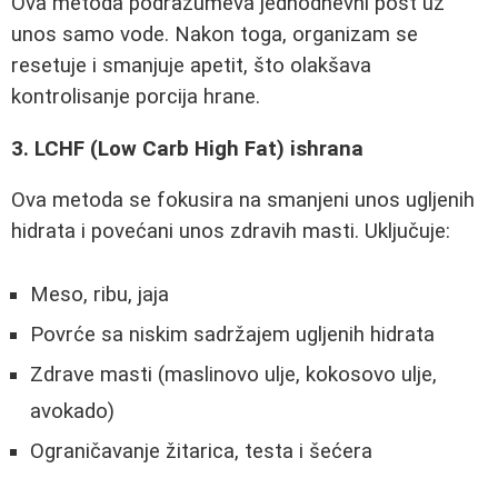
Ova metoda podrazumeva jednodnevni post uz
unos samo vode. Nakon toga, organizam se
resetuje i smanjuje apetit, što olakšava
kontrolisanje porcija hrane.
3. LCHF (Low Carb High Fat) ishrana
Ova metoda se fokusira na smanjeni unos ugljenih
hidrata i povećani unos zdravih masti. Uključuje:
Meso, ribu, jaja
Povrće sa niskim sadržajem ugljenih hidrata
Zdrave masti (maslinovo ulje, kokosovo ulje,
avokado)
Ograničavanje žitarica, testa i šećera