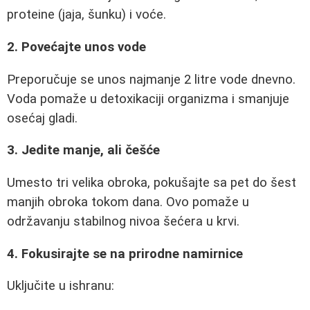
proteine (jaja, šunku) i voće.
2. Povećajte unos vode
Preporučuje se unos najmanje 2 litre vode dnevno.
Voda pomaže u detoxikaciji organizma i smanjuje
osećaj gladi.
3. Jedite manje, ali češće
Umesto tri velika obroka, pokušajte sa pet do šest
manjih obroka tokom dana. Ovo pomaže u
održavanju stabilnog nivoa šećera u krvi.
4. Fokusirajte se na prirodne namirnice
Uključite u ishranu: