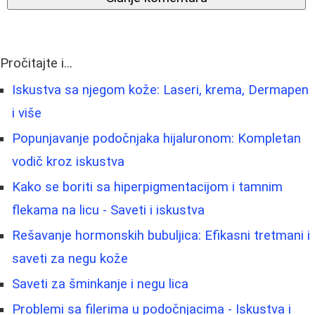
Pročitajte i...
Iskustva sa njegom kože: Laseri, krema, Dermapen
i više
Popunjavanje podočnjaka hijaluronom: Kompletan
vodič kroz iskustva
Kako se boriti sa hiperpigmentacijom i tamnim
flekama na licu - Saveti i iskustva
Rešavanje hormonskih bubuljica: Efikasni tretmani i
saveti za negu kože
Saveti za šminkanje i negu lica
Problemi sa filerima u podočnjacima - Iskustva i