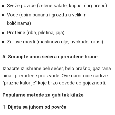
Sveže povrće (zelene salate, kupus, šargarepu)
Voće (osim banana i grožđa u velikim
količinama)
Proteine (riba, piletina, jaja)
Zdrave masti (maslinovo ulje, avokado, orasi)
5. Smanjite unos šećera i prerađene hrane
Izbacite iz ishrane beli šećer, belo brašno, gazirana
pića i prerađene proizvode. Ove namirnice sadrže
"prazne kalorije" koje brzo dovode do gojaznosti.
Popularne metode za gubitak kilaže
1. Dijeta sa juhom od povrća