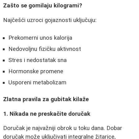
Zašto se gomilaju kilogrami?
Najčešći uzroci gojaznosti uključuju:
Prekomerni unos kalorija
Nedovoljnu fizičku aktivnost
Stres i nedostatak sna
Hormonske promene
Usporeni metabolizam
Zlatna pravila za gubitak kilaže
1. Nikada ne preskačite doručak
Doručak je najvažniji obrok u toku dana. Dobar
doručak može uključivati integralne žitarice,