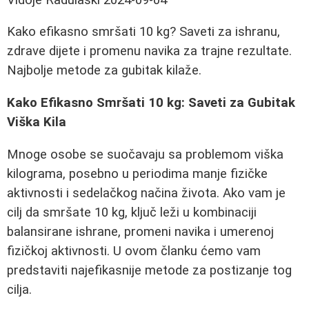
Kako efikasno smršati 10 kg? Saveti za ishranu,
zdrave dijete i promenu navika za trajne rezultate.
Najbolje metode za gubitak kilaže.
Kako Efikasno Smršati 10 kg: Saveti za Gubitak
Viška Kila
Mnoge osobe se suočavaju sa problemom viška
kilograma, posebno u periodima manje fizičke
aktivnosti i sedelačkog načina života. Ako vam je
cilj da smršate 10 kg, ključ leži u kombinaciji
balansirane ishrane, promeni navika i umerenoj
fizičkoj aktivnosti. U ovom članku ćemo vam
predstaviti najefikasnije metode za postizanje tog
cilja.