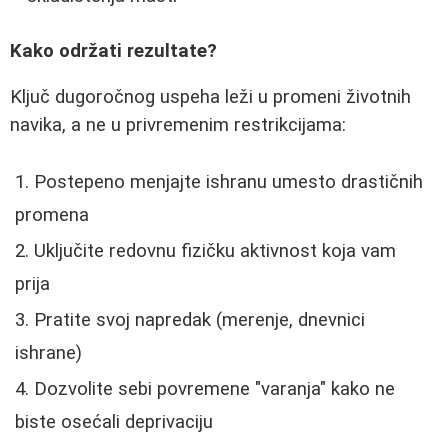
Kako održati rezultate?
Ključ dugoročnog uspeha leži u promeni životnih
navika, a ne u privremenim restrikcijama:
Postepeno menjajte ishranu umesto drastičnih
promena
Uključite redovnu fizičku aktivnost koja vam
prija
Pratite svoj napredak (merenje, dnevnici
ishrane)
Dozvolite sebi povremene "varanja" kako ne
biste osećali deprivaciju