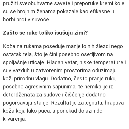
pružiti sveobuhvatne savete i preporuke kremi koje
su se brojnim ženama pokazale kao efikasne u
borbi protiv suvoće.
Zašto se ruke toliko isušuju zimi?
Koža na rukama poseduje manje lojnih žlezdi nego
ostatak tela, što je čini posebno osetljivom na
spoljašnje uticaje. Hladan vetar, niske temperature i
suv vazduh u zatvorenim prostorima oduzimaju
koži prirodnu vlagu. Dodatno, često pranje ruku,
posebno agresivnim sapunima, te hemikalije iz
deterdženata za sudove i čišćenje dodatno
pogoršavaju stanje. Rezultat je zategnuta, hrapava
koža koja lako puca, a ponekad dolazi i do
krvarenja.