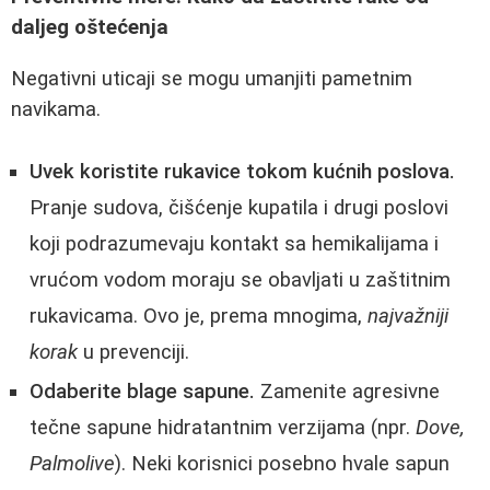
daljeg oštećenja
Negativni uticaji se mogu umanjiti pametnim
navikama.
Uvek koristite rukavice tokom kućnih poslova.
Pranje sudova, čišćenje kupatila i drugi poslovi
koji podrazumevaju kontakt sa hemikalijama i
vrućom vodom moraju se obavljati u zaštitnim
rukavicama. Ovo je, prema mnogima,
najvažniji
korak
u prevenciji.
Odaberite blage sapune.
Zamenite agresivne
tečne sapune hidratantnim verzijama (npr.
Dove,
Palmolive
). Neki korisnici posebno hvale sapun