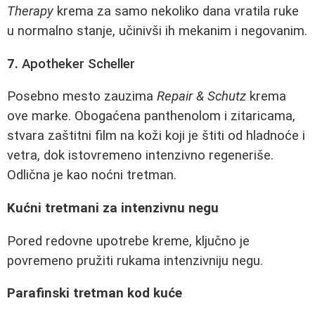
Therapy
krema za samo nekoliko dana vratila ruke
u normalno stanje, učinivši ih mekanim i negovanim.
7.
Apotheker Scheller
Posebno mesto zauzima
Repair & Schutz
krema
ove marke. Obogaćena panthenolom i zitaricama,
stvara zaštitni film na koži koji je štiti od hladnoće i
vetra, dok istovremeno intenzivno regeneriše.
Odlična je kao noćni tretman.
Kućni tretmani za intenzivnu negu
Pored redovne upotrebe kreme, ključno je
povremeno pružiti rukama intenzivniju negu.
Parafinski tretman kod kuće