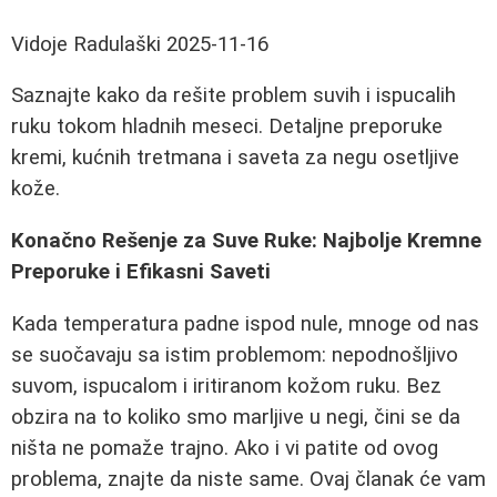
Vidoje Radulaški
2025-11-16
Saznajte kako da rešite problem suvih i ispucalih
ruku tokom hladnih meseci. Detaljne preporuke
kremi, kućnih tretmana i saveta za negu osetljive
kože.
Konačno Rešenje za Suve Ruke: Najbolje Kremne
Preporuke i Efikasni Saveti
Kada temperatura padne ispod nule, mnoge od nas
se suočavaju sa istim problemom: nepodnošljivo
suvom, ispucalom i iritiranom kožom ruku. Bez
obzira na to koliko smo marljive u negi, čini se da
ništa ne pomaže trajno. Ako i vi patite od ovog
problema, znajte da niste same. Ovaj članak će vam