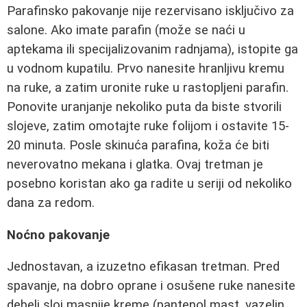
Parafinsko pakovanje nije rezervisano isključivo za
salone. Ako imate parafin (može se naći u
aptekama ili specijalizovanim radnjama), istopite ga
u vodnom kupatilu. Prvo nanesite hranljivu kremu
na ruke, a zatim uronite ruke u rastopljeni parafin.
Ponovite uranjanje nekoliko puta da biste stvorili
slojeve, zatim omotajte ruke folijom i ostavite 15-
20 minuta. Posle skinuća parafina, koža će biti
neverovatno mekana i glatka. Ovaj tretman je
posebno koristan ako ga radite u seriji od nekoliko
dana za redom.
Noćno pakovanje
Jednostavan, a izuzetno efikasan tretman. Pred
spavanje, na dobro oprane i osušene ruke nanesite
debeli sloj masnije kreme (pantenol mast, vazelin,