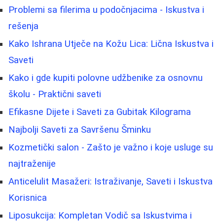
Problemi sa filerima u podočnjacima - Iskustva i
rešenja
Kako Ishrana Utječe na Kožu Lica: Lična Iskustva i
Saveti
Kako i gde kupiti polovne udžbenike za osnovnu
školu - Praktični saveti
Efikasne Dijete i Saveti za Gubitak Kilograma
Najbolji Saveti za Savršenu Šminku
Kozmetički salon - Zašto je važno i koje usluge su
najtraženije
Anticelulit Masažeri: Istraživanje, Saveti i Iskustva
Korisnica
Liposukcija: Kompletan Vodič sa Iskustvima i