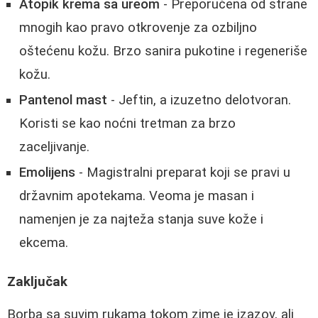
Atopik krema sa ureom
- Preporučena od strane
mnogih kao pravo otkrovenje za ozbiljno
oštećenu kožu. Brzo sanira pukotine i regeneriše
kožu.
Pantenol mast
- Jeftin, a izuzetno delotvoran.
Koristi se kao noćni tretman za brzo
zaceljivanje.
Emolijens
- Magistralni preparat koji se pravi u
državnim apotekama. Veoma je masan i
namenjen je za najteža stanja suve kože i
ekcema.
Zaključak
Borba sa suvim rukama tokom zime je izazov, ali