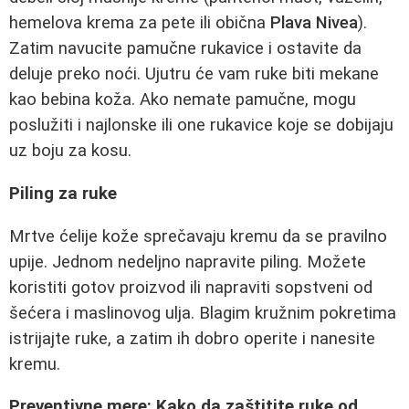
hemelova krema za pete ili obična
Plava Nivea
).
Zatim navucite pamučne rukavice i ostavite da
deluje preko noći. Ujutru će vam ruke biti mekane
kao bebina koža. Ako nemate pamučne, mogu
poslužiti i najlonske ili one rukavice koje se dobijaju
uz boju za kosu.
Piling za ruke
Mrtve ćelije kože sprečavaju kremu da se pravilno
upije. Jednom nedeljno napravite piling. Možete
koristiti gotov proizvod ili napraviti sopstveni od
šećera i maslinovog ulja. Blagim kružnim pokretima
istrijajte ruke, a zatim ih dobro operite i nanesite
kremu.
Preventivne mere: Kako da zaštitite ruke od