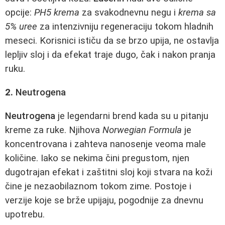
opcije:
PH5 krema
za svakodnevnu negu i
krema sa
5% uree
za intenzivniju regeneraciju tokom hladnih
meseci. Korisnici ističu da se brzo upija, ne ostavlja
lepljiv sloj i da efekat traje dugo, čak i nakon pranja
ruku.
2.
Neutrogena
Neutrogena
je legendarni brend kada su u pitanju
kreme za ruke. Njihova
Norwegian Formula
je
koncentrovana i zahteva nanosenje veoma male
količine. Iako se nekima čini pregustom, njen
dugotrajan efekat i zaštitni sloj koji stvara na koži
čine je nezaobilaznom tokom zime. Postoje i
verzije koje se brže upijaju, pogodnije za dnevnu
upotrebu.