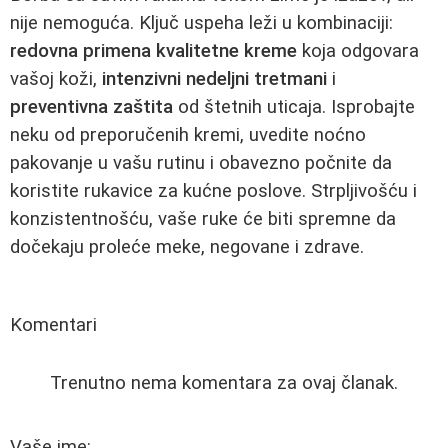
nije nemoguća. Ključ uspeha leži u kombinaciji:
redovna primena kvalitetne kreme
koja odgovara
vašoj koži,
intenzivni nedeljni tretmani
i
preventivna zaštita
od štetnih uticaja. Isprobajte
neku od preporučenih kremi, uvedite noćno
pakovanje u vašu rutinu i obavezno počnite da
koristite rukavice za kućne poslove. Strpljivošću i
konzistentnošću, vaše ruke će biti spremne da
dočekaju proleće meke, negovane i zdrave.
Komentari
Trenutno nema komentara za ovaj članak.
Vaše ime: