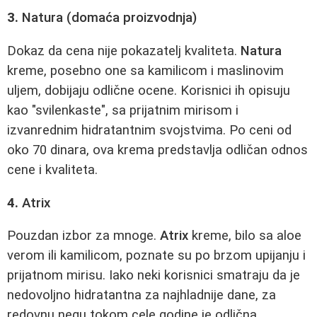
3.
Natura (domaća proizvodnja)
Dokaz da cena nije pokazatelj kvaliteta.
Natura
kreme, posebno one sa kamilicom i maslinovim
uljem, dobijaju odlične ocene. Korisnici ih opisuju
kao "svilenkaste", sa prijatnim mirisom i
izvanrednim hidratantnim svojstvima. Po ceni od
oko 70 dinara, ova krema predstavlja odličan odnos
cene i kvaliteta.
4.
Atrix
Pouzdan izbor za mnoge.
Atrix
kreme, bilo sa aloe
verom ili kamilicom, poznate su po brzom upijanju i
prijatnom mirisu. Iako neki korisnici smatraju da je
nedovoljno hidratantna za najhladnije dane, za
redovnu negu tokom cele godine je odlična.