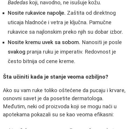
Badedas
koji, navodno, ne isušuje kožu.
Nosite rukavice napolje.
Zaštita od direktnog
uticaja hladnoće i vetra je ključna. Pamučne
rukavice sa najlonskim preko njih su dobar izbor.
Nosite kremu uvek sa sobom.
Nanositi je posle
svakog
pranja ruku je imperativ. Redovnost je
često bitnija od cene kreme.
Šta učiniti kada je stanje veoma ozbiljno?
Ako su vam ruke toliko oštećene da pucaju i krvare,
osnovni savet je da posetite dermatologa.
Međutim, neki od proizvoda koji se mogu naći u
apotekama pokazali su se kao veoma efikasni: