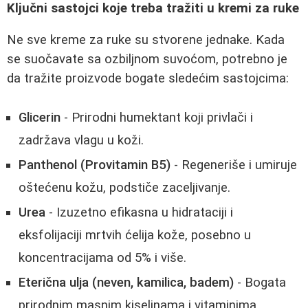
Ključni sastojci koje treba tražiti u kremi za ruke
Ne sve kreme za ruke su stvorene jednake. Kada
se suočavate sa ozbiljnom suvoćom, potrebno je
da tražite proizvode bogate sledećim sastojcima:
Glicerin
- Prirodni humektant koji privlači i
zadržava vlagu u koži.
Panthenol (Provitamin B5)
- Regeneriše i umiruje
oštećenu kožu, podstiče zaceljivanje.
Urea
- Izuzetno efikasna u hidrataciji i
eksfolijaciji mrtvih ćelija kože, posebno u
koncentracijama od 5% i više.
Eterična ulja (neven, kamilica, badem)
- Bogata
prirodnim masnim kiselinama i vitaminima,