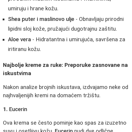
umiruju i hrane kožu.
Shea puter i maslinovo ulje
- Obnavljaju prirodni
lipidni sloj kože, pružajući dugotrajnu zaštitu.
Aloe vera
- Hidratantna i umirujuća, savršena za
iritiranu kožu.
Najbolje kreme za ruke: Preporuke zasnovane na
iskustvima
Nakon analize brojnih iskustava, izdvajamo neke od
najhvaljenijih kremi na domaćem tržištu.
1.
Eucerin
Ova krema se često pominje kao spas za izuzetno
suvu i osetljivu kožu.
Eucerin
nudi dve odlične