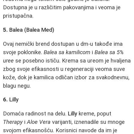
Dostupna je u različitim pakovanjima i veoma je
pristupačna.
5.
Balea (Balea Med)
Ovaj nemički brend dostupan u dm-u takođe ima
svoje poklonike.
Balea sa kamilicom
i
Balea sa 5%
uree
se posebno ističu. Krema sa ureom je hvaljena
zbog svoje efikasnosti u regeneraciji veoma suve
kože, dok je kamilica odličan izbor za svakodnevnu,
blagu negu.
6.
Lilly
Domaća radinost na delu.
Lilly
kreme, poput
Therapy
i
Aloe Vera
varijanti, iznenadile su mnoge
svojom efikasnošću. Korisnici navode da im je